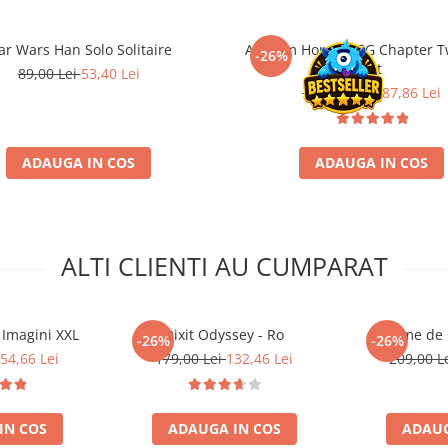
ar Wars Han Solo Solitaire
Arkham Horror LCG Chapter T
-26%
Set
89,00 Lei
53,40 Lei
389,00 Lei
287,86 Lei
ADAUGA IN COS
ADAUGA IN COS
ALTI CLIENTI AU CUMPARAT
Imagini XXL
Dixit Odyssey - Ro
Nume de 
-26%
-26%
54,66 Lei
179,00 Lei
132,46 Lei
209,00 L
IN COS
ADAUGA IN COS
ADAUG