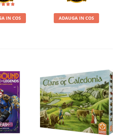
A IN COS
ADAUGA IN COS
VE