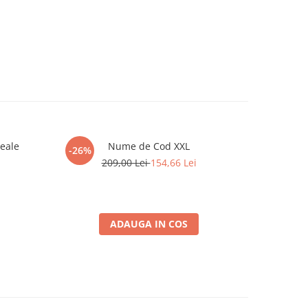
eale
Nume de Cod XXL
-26%
-26%
209,00 Lei
154,66 Lei
1
ADAUGA IN COS