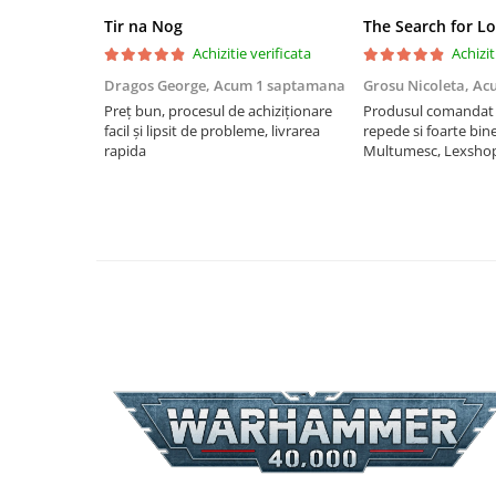
Riftbound singles
Tir na Nog
The Search for Lo
Gundam TCG
Achizitie verificata
Achizit
Dragos George,
Acum 1 saptamana
Grosu Nicoleta,
Ac
Puzzle
Preț bun, procesul de achiziționare
Produsul comandat a
Puzzle 1000 piese
facil și lipsit de probleme, livrarea
repede si foarte bin
Accesorii pentru puzzle
rapida
Multumesc, Lexsho
Puzzle 3000 piese
Puzzle 2000 piese
Puzzle 1500 piese
Puzzle 20 piese
Puzzle 60 piese
Puzzle 4 in 1
Puzzle 40 piese
Puzzle 30 piese
Puzzle 120 piese
Puzzle 260 piese