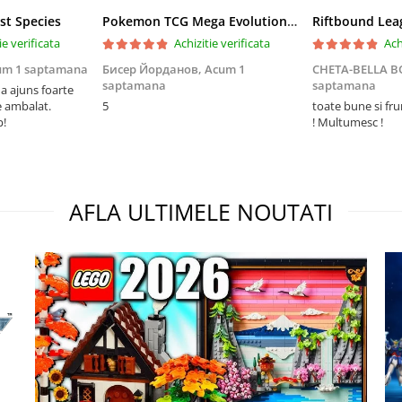
st Species
Pokemon TCG Mega Evolution Pitch Black Elite Trainer Box
ie verificata
Achizitie verificata
Ach
um 1 saptamana
Бисер Йорданов,
Acum 1
CHETA-BELLA 
saptamana
saptamana
 ajuns foarte
e ambalat.
5
toate bune si fr
p!
! Multumesc !
AFLA ULTIMELE NOUTATI