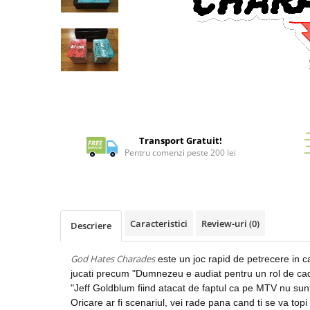
Battletech
Final Girl - solo game
Miniaturi Arkham Horror
Miniaturi HEROCLIX
Accesorii pentru boardgames
Distribuie
pe
Protectii carti (Sleeves)
Facebook
Transport Gratuit!
Playmats
Pentru comenzi peste 200 lei
Deck Boxes/Cutii pentru carti
Portofolii/ Clasoare pentru carti
The Army Painter
Organizatoare
Caracteristici
Review-uri
(0)
Descriere
Zaruri
Carti
God Hates Charades
este un joc rapid de petrecere in car
Carti de joc
jucati precum "Dumnezeu e audiat pentru un rol de ca
"Jeff Goldblum fiind atacat de faptul ca pe MTV nu sunt
Alte produse Hobby
Oricare ar fi scenariul, vei rade pana cand ti se va top