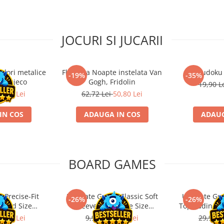
JOCURI SI JUCARII
ulori metalice
Flasneta Noapte instelata Van
Sudoku
-19%
-35%
ce, Djeco
Gogh, Fridolin
19,90 L
0,80 Lei
62,72 Lei
50,80 Lei
IN COS
ADAUGA IN COS
ADAUG
BOARD GAMES
 Precise-Fit
Ultimate Guard Classic Soft
Ultimate Gu
-26%
-26%
ndard Size
Sleeves Japanese Size
Toploading St
nt (100)
Transparent (100)
6,21 Lei
9,99 Lei
7,39 Lei
29,90 L