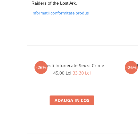
Merch Lex Hobby Store
Raiders of the Lost Ark.
Pop Culture
Informatii conformitate produs
Sepci
Tricouri
Postere
Geek Stuff
Figurine
Povesti Intunecate Sex si Crime
N
-26%
-26%
Cani/Pahare
45,00 Lei
33,30 Lei
Brelocuri
Plusuri si papusi
Decoratiuni
ADAUGA IN COS
Carti
Fesuri
Studio Ghibli/My Neighbor
Totoro/Kiki etc