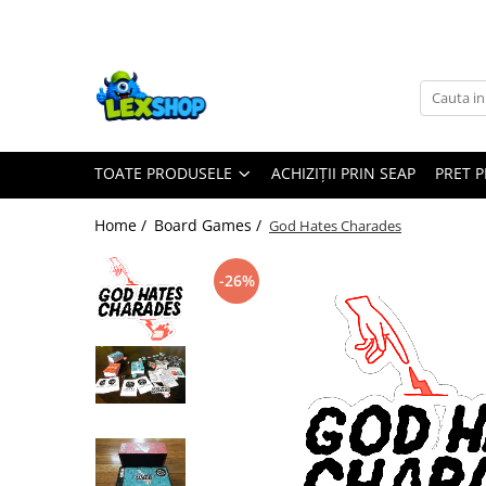
Toate Produsele
Board Games
Games Workshop
TOATE PRODUSELE
ACHIZIȚII PRIN SEAP
PRET 
Board Games
Extensii boardgames
Home /
Board Games /
God Hates Charades
Card Games (jocuri cu carti)
Extensii card games
-26%
Jocuri pentru toata familia
Party Games (jocuri de petrecere)
Jocuri pentru copii
Smart Games
Puzzle-uri logice
Jocuri cu miniaturi