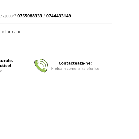
e ajutor?
0755088333
/
0744433149
informatii
turale,
Contacteaza-ne!
ctice!
Preluam comenzi telefonice
ee