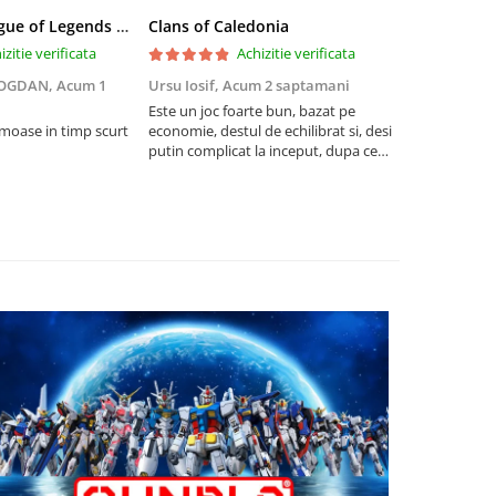
Riftbound League of Legends TCG Unleashed Booster Pack 14 Carti
Clans of Caledonia
izitie verificata
Achizitie verificata
BOGDAN,
Acum 1
Ursu Iosif,
Acum 2 saptamani
Cristian Neg
saptamani
Este un joc foarte bun, bazat pe
umoase in timp scurt
economie, destul de echilibrat si, desi
5
putin complicat la inceput, dupa ce
intelegi mecanismele il poti juca
foarte usor.