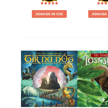
Disney Lorcana
Altered
ADAUGA IN COS
ADAUGA 
Star Wars Unlimited
UniVersus CCG
Neverrift TCG
Riftbound League of Legends TCG
Hololive
Magic The Gathering TCG
One Piece Card Game
Colectii Oficiale Topps si Panini si
altele
Final Fantasy
Grand Archive TCG
Alte TCG-uri
Carti singles