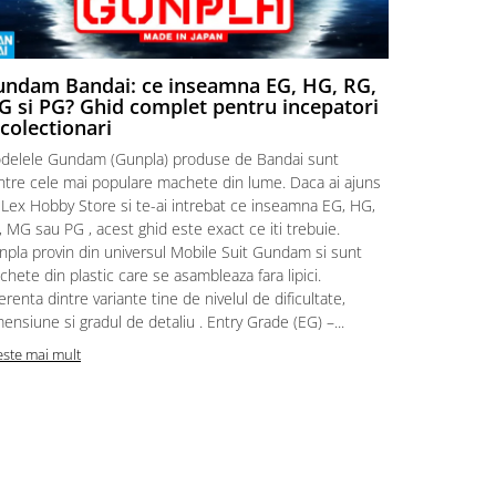
ndam Bandai: ce inseamna EG, HG, RG,
Aventuri
 si PG? Ghid complet pentru incepatori
Episodul
 colectionari
MonstruLex t
delele Gundam (Gunpla) produse de Bandai sunt
a suflat pes
intre cele mai populare machete din lume. Daca ai ajuns
la picioarele
 Lex Hobby Store si te-ai intrebat ce inseamna EG, HG,
era clar: com
 MG sau PG , acest ghid este exact ce iti trebuie.
eroii! 🧭 Mi
npla provin din universul Mobile Suit Gundam si sunt
titluri, ech
hete din plastic care se asambleaza fara lipici.
sau s-au tel
erenta dintre variante tine de nivelul de dificultate,
le impartase
ensiune si gradul de detaliu . Entry Grade (EG) –...
Citeste mai m
este mai mult