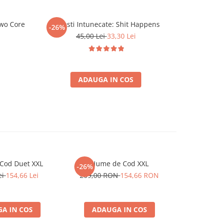
wo Core
Povesti Intunecate: Shit Happens
Agent Aven
-26%
-26%
si bl
45,00 Lei
33,30 Lei
ADAUGA IN COS
Cod Duet XXL
Nume de Cod XXL
Scythe: E
-26%
-26%
ei
154,66 Lei
209,00 RON
154,66 RON
239,00
A IN COS
ADAUGA IN COS
ADA