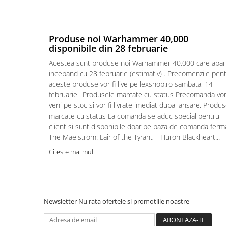
Puzzle 4000 piese
Puzzle 500 piese
Produse noi Warhammer 40,000
4D Cityscape Time Puzzle
disponibile din 28 februarie
Puzzle 180 piese
Acestea sunt produse noi Warhammer 40,000 care apar
incepand cu 28 februarie (estimativ) . Precomenzile pen
Puzzle 12 piese
aceste produse vor fi live pe lexshop.ro sambata, 14
Educative
februarie . Produsele marcate cu status Precomanda vo
veni pe stoc si vor fi livrate imediat dupa lansare. Produ
Puzzle 300 piese
marcate cu status La comanda se aduc special pentru
Puzzle
client si sunt disponibile doar pe baza de comanda ferm
The Maelstrom: Lair of the Tyrant – Huron Blackheart...
Puzzle 70 piese
Citeste mai mult
Puzzle cu 100 piese
Puzzle cu 200 piese
Puzzle XXL
Newsletter
Nu rata ofertele si promotiile noastre
Puzzle 2 in 1
Puzzle 1000 piese panorama