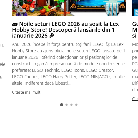
🧱 Noile seturi LEGO 2026 au sosit la Lex
Gu
Hobby Store! Descoperă lansările din 1
MG
ianuarie 2026 🎉
si
Anul 2026 începe în forță pentru toți fanii LEGO! 🚀 La Lex
Mo
tru
Hobby Store au ajuns oficial noile seturi LEGO lansate pe 1
pr
ianuarie 2026 , oferind colecționarilor și pasionaților de
pe
r
construcții o gamă impresionantă de modele noi din seriile
RG,
sele
preferate: LEGO Technic, LEGO Icons, LEGO Creator,
Gu
LEGO Friends, LEGO Harry Potter, LEGO NINJAGO și multe
mac
a.
altele. Indiferent dacă iubești...
Dif
dim
Citeste mai mult
Cit