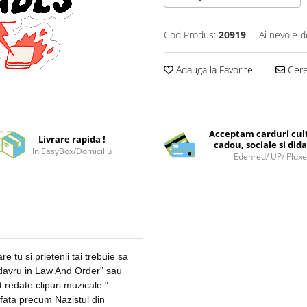
Cod Produs:
20919
Ai nevoie d
Adauga la Favorite
Cere 
Acceptam carduri cul
Livrare rapida !
cadou, sociale si dida
In EasyBox/Domiciliu
Edenred/ UP/ Plux
e tu si prietenii tai trebuie sa
davru in Law And Order" sau
 redate clipuri muzicale."
i fata precum Nazistul din