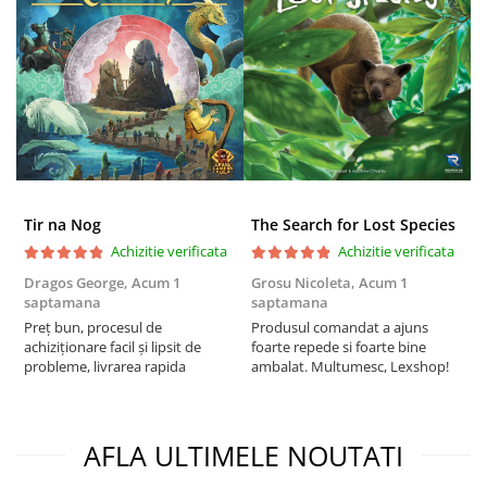
Puzzle 3D
Puzzle 8000 piese
Puzzle 150 piese
Puzzle 1000 piese fluorescent
Puzzle din lemn
Mandala
Puzzle 24 piese
Tir na Nog
The Search for Lost Species
Achizitie verificata
Achizitie verificata
Puzzle-uri metalice si logice
Dragos George,
Acum 1
Grosu Nicoleta,
Acum 1
Б
Puzzle 3 in 1
saptamana
saptamana
s
Puzzle 350 piese
Preț bun, procesul de
Produsul comandat a ajuns
5
achiziționare facil și lipsit de
foarte repede si foarte bine
Puzzle 275 piese
probleme, livrarea rapida
ambalat. Multumesc, Lexshop!
Puzzle 550 piese
Warhammer
AFLA ULTIMELE NOUTATI
Warhammer 40K
Age of Sigmar