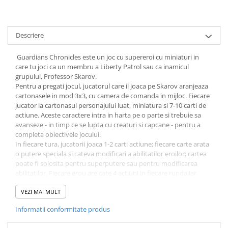
Minecraft
Carnetele
Descriere
Dragon Ball
Pokemon
Guardians Chronicles este un joc cu supereroi cu miniaturi in
care tu joci ca un membru a Liberty Patrol sau ca inamicul
One Piece
grupului, Professor Skarov.
Lord of The Rings
Pentru a pregati jocul, jucatorul care il joaca pe Skarov aranjeaza
cartonasele in mod 3x3, cu camera de comanda in mijloc. Fiecare
Naruto Shippuden
jucator ia cartonasul personajului luat, miniatura si 7-10 carti de
actiune. Aceste caractere intra in harta pe o parte si trebuie sa
Sailor Moon
avanseze - in timp ce se lupta cu creaturi si capcane - pentru a
Harry Potter
completa obiectivele jocului.
In fiecare tura, jucatorii joaca 1-2 carti actiune; fiecare carte arata
Star Trek
o putere speciala si cateva modificari a abilitatilor eroilor; cartea
Fallout
poate fi solosita pentru superputere sau pentru modificarea
abilitatilor. Fiecare erou are cate 4 actiuni in fiecare runda iar
Stranger Things
jucatorii pot juca in orice ordine doresc. Se pot muta pe harta,
pot ataca sau pot folosi superputerea.
VEZI MAI MULT
Collectibles
Apoi Skarov primeste un numar de puncte de actiune in functie
Informatii conformitate produs
KPop Demon Hunters
de actiunile facute de eroi, cu care poate sa se miste, poate sa
activeze monstri sau roboti cu care sa faca diverse actiuni.
Retro Arcade – Jocuri, Console si