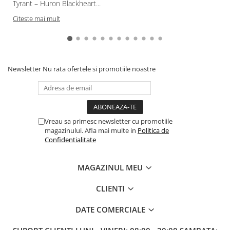
Tyrant – Huron Blackheart...
Gundam
Citeste mai mult
Transformers
Modele Revell
D&D si Alte RPG
Manuale
Newsletter
Nu rata ofertele si promotiile noastre
Figurine
Altele
Screens
Vreau sa primesc newsletter cu promotiile
Nolzur
magazinului. Afla mai multe in
Politica de
Confidentialitate
Premium
Board games
MAGAZINUL MEU
Harti
CLIENTI
Teren
Alte RPG
DATE COMERCIALE
LEGO