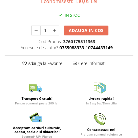
Economisesti:
130,05
Lei
Merch Lex Hobby Store
Pop Culture
IN STOC
Sepci
Tricouri
ADAUGA IN COS
Postere
Cod Produs:
3760175511363
Ai nevoie de ajutor?
0755088333
/
0744433149
Geek Stuff
Figurine
Adauga la Favorite
Cere informatii
Cani/Pahare
Brelocuri
Plusuri si papusi
Decoratiuni
Transport Gratuit!
Livrare rapida !
Pentru comenzi peste 200 lei
In EasyBox/Domiciliu
Carti
Fesuri
Studio Ghibli/My Neighbor
Acceptam carduri culturale,
Contacteaza-ne!
Totoro/Kiki etc
cadou, sociale si didactice!
Preluam comenzi telefonice
Edenred/ UP/ Pluxee