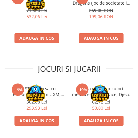
Game
Dragons (Joc de societate in
Riftbound singles
limba engleza)
719,00 Lei
269,00 RON
Gundam TCG
532,06 Lei
199,06 RON
Puzzle
Puzzle 1000 piese
ADAUGA IN COS
ADAUGA IN COS
Accesorii pentru puzzle
Puzzle 3000 piese
Puzzle 2000 piese
JOCURI SI JUCARII
Puzzle 1500 piese
Puzzle 20 piese
Kit STEM Cursa cu
Trusa make-up culori
-19%
-19%
Puzzle 60 piese
obstacole Dynamic XM,
metalice non alergice, Djeco
Puzzle 4 in 1
Fischertechnik
362,88 Lei
62,72 Lei
293,93 Lei
50,80 Lei
Puzzle 40 piese
Puzzle 30 piese
ADAUGA IN COS
ADAUGA IN COS
Puzzle 120 piese
Puzzle 260 piese