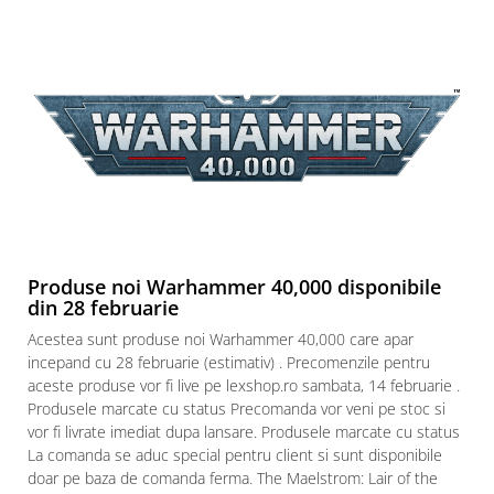
Paints & Tools
Starter Sets
Books and Codex
Accesorii
Figurine
Star Wars figurine
Friday The 13th
Marvel Univers
Produse noi Warhammer 40,000 disponibile
Figurine diverse
din 28 februarie
DC Univers
Acestea sunt produse noi Warhammer 40,000 care apar
incepand cu 28 februarie (estimativ) . Precomenzile pentru
FUNKO POP!
aceste produse vor fi live pe lexshop.ro sambata, 14 februarie .
One Piece
Produsele marcate cu status Precomanda vor veni pe stoc si
vor fi livrate imediat dupa lansare. Produsele marcate cu status
Dragon Ball
La comanda se aduc special pentru client si sunt disponibile
Anime
doar pe baza de comanda ferma. The Maelstrom: Lair of the