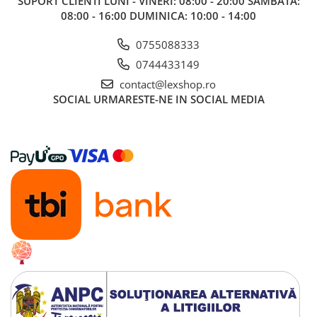
SUPORT CLIENTI
LUNI - VINERI: 08:00 - 20:00 SAMBATA:
Cutii depozitare
08:00 - 16:00 DUMINICA: 10:00 - 14:00
Decoratiuni si accesorii
0755088333
Ghiozdane si rechizite
0744433149
Animal Crossing
contact@lexshop.ro
SOCIAL
URMARESTE-NE IN SOCIAL MEDIA
Lego Architecture
Lego Art
Lego Boost
Lego Bluey
Lego City
Lego Classic
Lego Colectia Botanica
Lego Creator
Lego Creator Expert
Lego DC Super Heroes