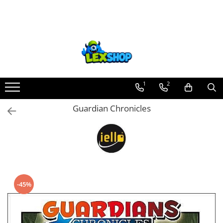
Toate Produsele
Board Games
Games Workshop
Board Games
1
2
Extensii boardgames
Guardian Chronicles
Card Games (jocuri cu carti)
Extensii card games
Jocuri pentru toata familia
Party Games (jocuri de petrecere)
Jocuri pentru copii
-45%
Smart Games
Puzzle-uri logice
Jocuri cu miniaturi