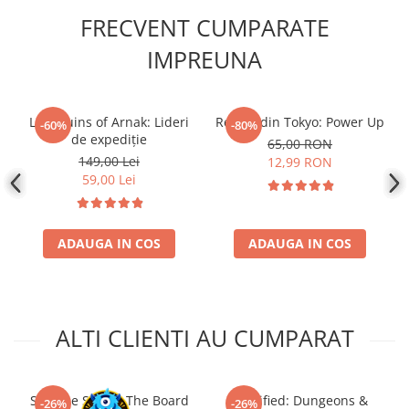
Disney Lorcana
FRECVENT CUMPARATE
Altered
IMPREUNA
Star Wars Unlimited
UniVersus CCG
Lost Ruins of Arnak: Lideri
Regele din Tokyo: Power Up
-60%
-80%
Neverrift TCG
de expediție
65,00 RON
Riftbound League of Legends TCG
149,00 Lei
12,99 RON
59,00 Lei
Hololive
Magic The Gathering TCG
One Piece Card Game
ADAUGA IN COS
ADAUGA IN COS
Colectii Oficiale Topps si Panini si
altele
Final Fantasy
ALTI CLIENTI AU CUMPARAT
Grand Archive TCG
Alte TCG-uri
Slay the Spire - The Board
Horrified: Dungeons &
Carti singles
-26%
-26%