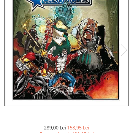
Battletech
Final Girl - solo game
Miniaturi Arkham Horror
Miniaturi HEROCLIX
Accesorii pentru boardgames
Protectii carti (Sleeves)
Playmats
Deck Boxes/Cutii pentru carti
Portofolii/ Clasoare pentru carti
The Army Painter
Organizatoare
Zaruri
Carti
Carti de joc
Alte produse Hobby
289,00 Lei
158,95 Lei