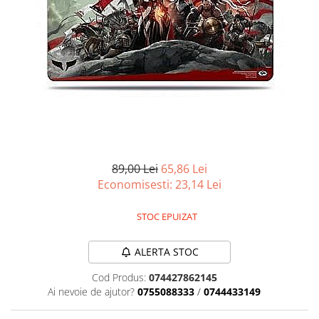
Battletech
Final Girl - solo game
Miniaturi Arkham Horror
Miniaturi HEROCLIX
Accesorii pentru boardgames
Protectii carti (Sleeves)
Playmats
Deck Boxes/Cutii pentru carti
89,00 Lei
65,86 Lei
Economisesti:
23,14
Lei
Portofolii/ Clasoare pentru carti
The Army Painter
STOC EPUIZAT
Organizatoare
Zaruri
ALERTA STOC
Carti
Cod Produs:
074427862145
Carti de joc
Ai nevoie de ajutor?
0755088333
/
0744433149
Alte produse Hobby