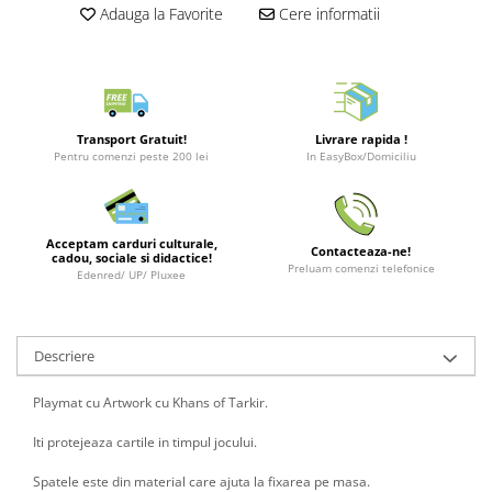
Merch Lex Hobby Store
Adauga la Favorite
Cere informatii
Pop Culture
Sepci
Tricouri
Postere
Transport Gratuit!
Livrare rapida !
Pentru comenzi peste 200 lei
In EasyBox/Domiciliu
Geek Stuff
Figurine
Cani/Pahare
Acceptam carduri culturale,
Contacteaza-ne!
cadou, sociale si didactice!
Preluam comenzi telefonice
Brelocuri
Edenred/ UP/ Pluxee
Plusuri si papusi
Decoratiuni
Descriere
Carti
Playmat cu Artwork cu Khans of Tarkir.
Fesuri
Iti protejeaza cartile in timpul jocului.
Studio Ghibli/My Neighbor
Totoro/Kiki etc
Spatele este din material care ajuta la fixarea pe masa.