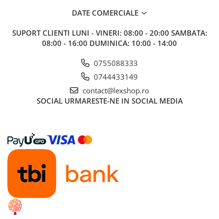
Gundam
DATE COMERCIALE
Accesorii Gundam
Transformers
SUPORT CLIENTI
LUNI - VINERI: 08:00 - 20:00 SAMBATA:
08:00 - 16:00 DUMINICA: 10:00 - 14:00
Modele Revell
Figurine NECA
0755088333
0744433149
D&D si Alte RPG
Manuale
contact@lexshop.ro
SOCIAL
URMARESTE-NE IN SOCIAL MEDIA
Figurine
Altele
Screens
Nolzur
Premium
Board games
Harti
Teren