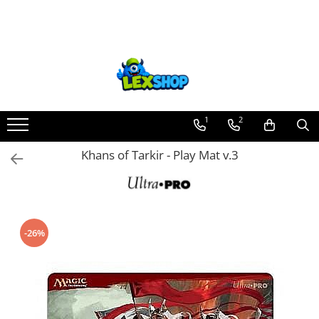
Toate Produsele
Board Games
Games Workshop
Board Games
1
2
Extensii boardgames
Khans of Tarkir - Play Mat v.3
Card Games (jocuri cu carti)
Extensii card games
Jocuri pentru toata familia
Party Games (jocuri de petrecere)
-26%
Jocuri pentru copii
Smart Games
Puzzle-uri logice
Jocuri cu miniaturi