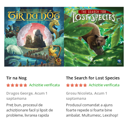
Puzzle 4000 piese
Puzzle 500 piese
4D Cityscape Time Puzzle
Puzzle 180 piese
Puzzle 12 piese
Educative
Puzzle 300 piese
Puzzle
Tir na Nog
The Search for Lost Species
Puzzle 70 piese
Achizitie verificata
Achizitie verificata
Puzzle cu 100 piese
Dragos George,
Acum 1
Grosu Nicoleta,
Acum 1
C
Puzzle cu 200 piese
saptamana
saptamana
2
Preț bun, procesul de
Produsul comandat a ajuns
t
Puzzle XXL
achiziționare facil și lipsit de
foarte repede si foarte bine
s
Puzzle 2 in 1
probleme, livrarea rapida
ambalat. Multumesc, Lexshop!
Puzzle 1000 piese panorama