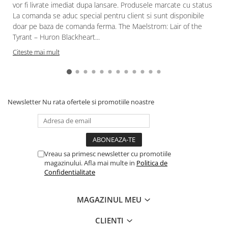
vor fi livrate imediat dupa lansare. Produsele marcate cu status
Paints & Tools
La comanda se aduc special pentru client si sunt disponibile
doar pe baza de comanda ferma. The Maelstrom: Lair of the
Starter Sets
Tyrant – Huron Blackheart...
Books and Codex
Citeste mai mult
Accesorii
Figurine
Star Wars figurine
Newsletter
Nu rata ofertele si promotiile noastre
Friday The 13th
Marvel Univers
Figurine diverse
DC Univers
Vreau sa primesc newsletter cu promotiile
magazinului. Afla mai multe in
Politica de
FUNKO POP!
Confidentialitate
One Piece
MAGAZINUL MEU
Dragon Ball
Anime
CLIENTI