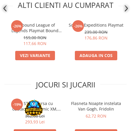
ALTI CLIENTI AU CUMPARAT
Disney Lorcana
Altered
Star Wars Unlimited
Riftbound League of
Scythe: Expeditions Playmat
-26%
-26%
Legends Playmat Bound
UniVersus CCG
239,00 RON
Edge
159,00 RON
176,86 RON
Neverrift TCG
117,66 RON
Riftbound League of Legends TCG
VEZI VARIANTE
ADAUGA IN COS
Hololive
Magic The Gathering TCG
One Piece Card Game
JOCURI SI JUCARII
Colectii Oficiale Topps si Panini si
altele
Final Fantasy
Kit STEM Cursa cu
Flasneta Noapte instelata
-19%
obstacole Dynamic XM,
Van Gogh, Fridolin
Grand Archive TCG
Fischertechnik
362,88 Lei
62,72 RON
Alte TCG-uri
293,93 Lei
Carti singles