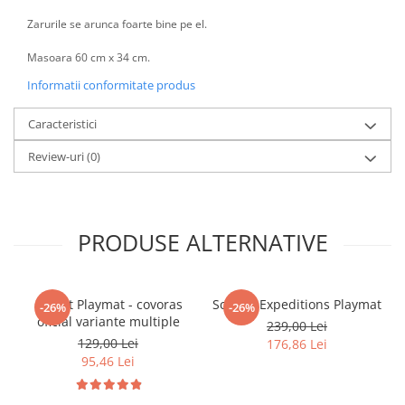
Minecraft
Zarurile se arunca foarte bine pe el.
Carnetele
Masoara 60 cm x 34 cm.
Dragon Ball
Informatii conformitate produs
Pokemon
One Piece
Caracteristici
Lord of The Rings
Review-uri
(0)
Naruto Shippuden
Sailor Moon
Harry Potter
PRODUSE ALTERNATIVE
Star Trek
Fallout
Gwent Playmat - covoras
Scythe: Expeditions Playmat
-26%
-26%
Stranger Things
oficial variante multiple
239,00 Lei
129,00 Lei
176,86 Lei
Collectibles
95,46 Lei
KPop Demon Hunters
Retro Arcade – Jocuri, Console si