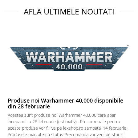
Puzzle 3D
AFLA ULTIMELE NOUTATI
Puzzle 8000 piese
Puzzle 150 piese
Puzzle 1000 piese fluorescent
Puzzle din lemn
Mandala
Puzzle 24 piese
Puzzle-uri metalice si logice
Puzzle 3 in 1
Puzzle 350 piese
Produse noi Warhammer 40,000 disponibile
Puzzle 275 piese
din 28 februarie
Puzzle 550 piese
Acestea sunt produse noi Warhammer 40,000 care apar
Warhammer
incepand cu 28 februarie (estimativ) . Precomenzile pentru
Warhammer 40K
aceste produse vor fi live pe lexshop.ro sambata, 14 februarie .
Produsele marcate cu status Precomanda vor veni pe stoc si
Age of Sigmar