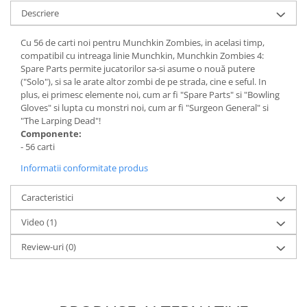
Minecraft
Descriere
Carnetele
Cu 56 de carti noi pentru Munchkin Zombies, in acelasi timp,
Dragon Ball
compatibil cu intreaga linie Munchkin, Munchkin Zombies 4:
Spare Parts permite jucatorilor sa-si asume o nouă putere
Pokemon
("Solo"), si sa le arate altor zombi de pe strada, cine e seful. In
One Piece
plus, ei primesc elemente noi, cum ar fi "Spare Parts" si "Bowling
Gloves" si lupta cu monstri noi, cum ar fi "Surgeon General" si
Lord of The Rings
"The Larping Dead"!
Componente:
Naruto Shippuden
- 56 carti
Sailor Moon
Informatii conformitate produs
Harry Potter
Caracteristici
Star Trek
Fallout
Video
(1)
Stranger Things
Review-uri
(0)
Collectibles
KPop Demon Hunters
Retro Arcade – Jocuri, Console si