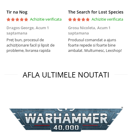
Puzzle 3D
Tir na Nog
The Search for Lost Species
Puzzle 8000 piese
Achizitie verificata
Achizitie verificata
Puzzle 150 piese
Dragos George,
Acum 1
Grosu Nicoleta,
Acum 1
Б
Puzzle 1000 piese fluorescent
saptamana
saptamana
s
Preț bun, procesul de
Produsul comandat a ajuns
5
Puzzle din lemn
achiziționare facil și lipsit de
foarte repede si foarte bine
Mandala
probleme, livrarea rapida
ambalat. Multumesc, Lexshop!
Puzzle 24 piese
Puzzle-uri metalice si logice
AFLA ULTIMELE NOUTATI
Puzzle 3 in 1
Puzzle 350 piese
Puzzle 275 piese
Puzzle 550 piese
Warhammer
Warhammer 40K
Age of Sigmar