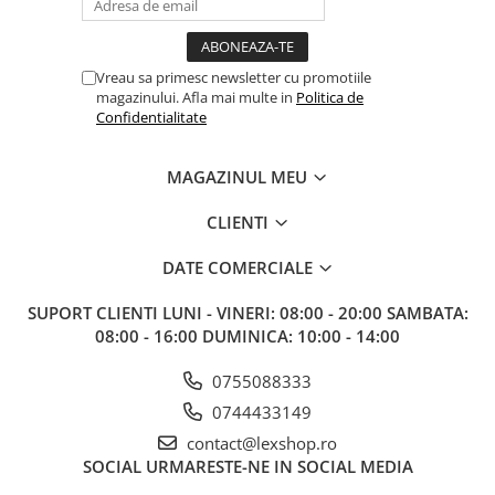
Gundam
Accesorii Gundam
Transformers
Vreau sa primesc newsletter cu promotiile
magazinului. Afla mai multe in
Politica de
Modele Revell
Confidentialitate
D&D si Alte RPG
Manuale
MAGAZINUL MEU
Figurine
CLIENTI
Altele
DATE COMERCIALE
Screens
Nolzur
SUPORT CLIENTI
LUNI - VINERI: 08:00 - 20:00 SAMBATA:
08:00 - 16:00 DUMINICA: 10:00 - 14:00
Premium
Board games
0755088333
Harti
0744433149
contact@lexshop.ro
Teren
SOCIAL
URMARESTE-NE IN SOCIAL MEDIA
Alte RPG