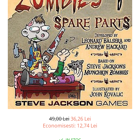
Battletech
Final Girl - solo game
Miniaturi Arkham Horror
Miniaturi HEROCLIX
Accesorii pentru boardgames
Protectii carti (Sleeves)
Playmats
Deck Boxes/Cutii pentru carti
Portofolii/ Clasoare pentru carti
The Army Painter
Organizatoare
Zaruri
Carti
49,00 Lei
36,26 Lei
Carti de joc
Economisesti:
12,74
Lei
Alte produse Hobby
IN STOC