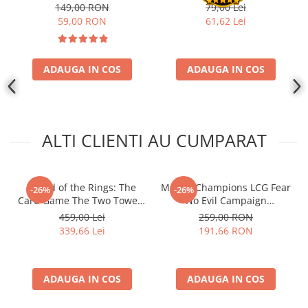
149,00 RON
79,00 Lei
Disney Lorcana
59,00 RON
61,62 Lei
Altered
Star Wars Unlimited
ADAUGA IN COS
ADAUGA IN COS
UniVersus CCG
Neverrift TCG
Riftbound League of Legends TCG
ALTI CLIENTI AU CUMPARAT
Hololive
Magic The Gathering TCG
One Piece Card Game
- Lord of the Rings: The
Marvel Champions LCG Fear
-26%
-26%
Card Game The Two Towers
No Evil Campaign
Colectii Oficiale Topps si Panini si
Saga Expansion
Expansion (EN)
459,00 Lei
259,00 RON
altele
339,66 Lei
191,66 RON
Final Fantasy
Grand Archive TCG
ADAUGA IN COS
ADAUGA IN COS
Alte TCG-uri
Carti singles