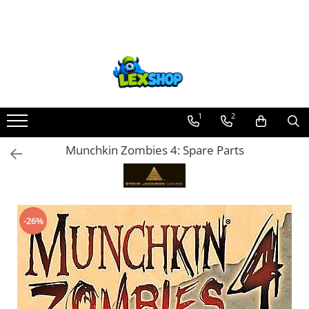
Toate Produsele
Board Games
Games Workshop
Board Games
1
2
Extensii boardgames
Munchkin Zombies 4: Spare Parts
Card Games (jocuri cu carti)
Extensii card games
Jocuri pentru toata familia
Party Games (jocuri de petrecere)
-26%
Jocuri pentru copii
Smart Games
Puzzle-uri logice
Jocuri cu miniaturi