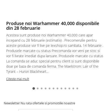
Paints & Tools
Starter Sets
Books and Codex
Produse noi Warhammer 40,000 disponibile
din 28 februarie
Accesorii
Acestea sunt produse noi Warhammer 40,000 care apar
Figurine
incepand cu 28 februarie (estimativ) . Precomenzile pentru
Star Wars figurine
aceste produse vor fi live pe lexshop.ro sambata, 14 februarie .
Produsele marcate cu status Precomanda vor veni pe stoc si
Friday The 13th
vor fi livrate imediat dupa lansare. Produsele marcate cu status
Marvel Univers
La comanda se aduc special pentru client si sunt disponibile
doar pe baza de comanda ferma. The Maelstrom: Lair of the
Figurine diverse
Tyrant – Huron Blackheart...
DC Univers
Citeste mai mult
FUNKO POP!
One Piece
Dragon Ball
Newsletter
Nu rata ofertele si promotiile noastre
Anime