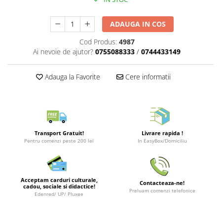
Merch Lex Hobby Store
Pop Culture
ADAUGA IN COS
Sepci
Cod Produs:
4987
Tricouri
Ai nevoie de ajutor?
0755088333
/
0744433149
Postere
Adauga la Favorite
Cere informatii
Geek Stuff
Figurine
Cani/Pahare
Brelocuri
Transport Gratuit!
Livrare rapida !
Plusuri si papusi
Pentru comenzi peste 200 lei
In EasyBox/Domiciliu
Decoratiuni
Carti
Acceptam carduri culturale,
Contacteaza-ne!
Fesuri
cadou, sociale si didactice!
Preluam comenzi telefonice
Edenred/ UP/ Pluxee
Studio Ghibli/My Neighbor
Totoro/Kiki etc