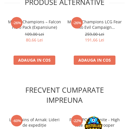
PRODUSE ALTERNATIVE
Accesorii Clasice
Book Nooks
Marvel Champions – Falcon
Marvel Champions LCG Fear
Hello Kitty - Produse Oficiale
-26%
-26%
Hero Pack (Expansiune)
No Evil Campaign
Sanrio
Expansion (EN)
109,00 Lei
259,00 Lei
Comic Books (Benzi Desenate)
80,66 Lei
191,66 Lei
Trading Card Games
DragonBallZ
ADAUGA IN COS
ADAUGA IN COS
Yu-Gi-Oh!
Yu Gi Oh
Pokemon TCG
FRECVENT CUMPARATE
Accesorii TCG
IMPREUNA
Digimon Card Game
Cardfight!! Vanguard
Weis Schwarz
Lost Ruins of Arnak: Lideri
Funko POP! Fortnite - High
-60%
-22%
Flesh and Blood
de expediție
Rise Assault Trooper