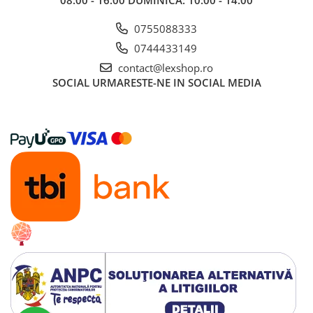
Gundam
Transformers
0755088333
0744433149
Modele Revell
contact@lexshop.ro
D&D si Alte RPG
SOCIAL
URMARESTE-NE IN SOCIAL MEDIA
Manuale
Figurine
Altele
Screens
Nolzur
Premium
Board games
Harti
Teren
Alte RPG
LEGO