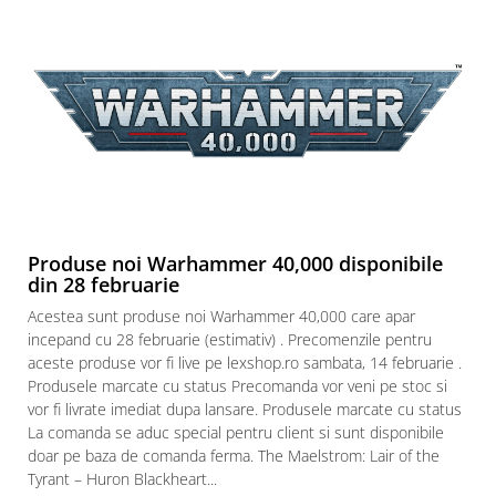
Puzzle 3D
Puzzle 8000 piese
Puzzle 150 piese
Puzzle 1000 piese fluorescent
Puzzle din lemn
Mandala
Puzzle 24 piese
Puzzle-uri metalice si logice
Produse noi Warhammer 40,000 disponibile
din 28 februarie
Puzzle 3 in 1
Acestea sunt produse noi Warhammer 40,000 care apar
Puzzle 350 piese
incepand cu 28 februarie (estimativ) . Precomenzile pentru
Puzzle 275 piese
aceste produse vor fi live pe lexshop.ro sambata, 14 februarie .
Produsele marcate cu status Precomanda vor veni pe stoc si
Puzzle 550 piese
vor fi livrate imediat dupa lansare. Produsele marcate cu status
Warhammer
La comanda se aduc special pentru client si sunt disponibile
doar pe baza de comanda ferma. The Maelstrom: Lair of the
Warhammer 40K
Tyrant – Huron Blackheart...
Age of Sigmar