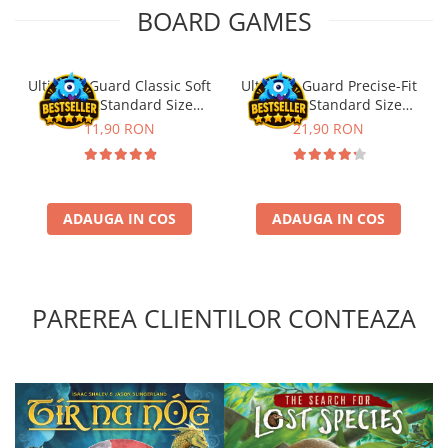
BOARD GAMES
Riftbound singles
Gundam TCG
Puzzle
Ultimate Guard Classic Soft
Ultimate Guard Precise-Fit
Sleeves Standard Size
Sleeves Standard Size
Puzzle 1000 piese
Transparent (100)
Transparent (100)
11,90 RON
21,90 RON
Accesorii pentru puzzle
Puzzle 3000 piese
Puzzle 2000 piese
ADAUGA IN COS
ADAUGA IN COS
Puzzle 1500 piese
Puzzle 20 piese
Puzzle 60 piese
PAREREA CLIENTILOR CONTEAZA
Puzzle 4 in 1
Puzzle 40 piese
Puzzle 30 piese
Puzzle 120 piese
Puzzle 260 piese