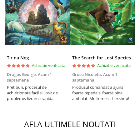
Puzzle 4000 piese
Puzzle 500 piese
4D Cityscape Time Puzzle
Puzzle 180 piese
Puzzle 12 piese
Tir na Nog
The Search for Lost Species
Educative
Achizitie verificata
Achizitie verificata
Puzzle 300 piese
Dragos George,
Acum 1
Grosu Nicoleta,
Acum 1
Б
Puzzle
saptamana
saptamana
s
Puzzle 70 piese
Preț bun, procesul de
Produsul comandat a ajuns
5
achiziționare facil și lipsit de
foarte repede si foarte bine
Puzzle cu 100 piese
probleme, livrarea rapida
ambalat. Multumesc, Lexshop!
Puzzle cu 200 piese
Puzzle XXL
AFLA ULTIMELE NOUTATI
Puzzle 2 in 1
Puzzle 1000 piese panorama