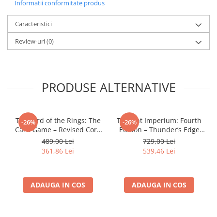
Informatii conformitate produs
Minecraft
Carnetele
Caracteristici
Dragon Ball
Review-uri
(0)
Pokemon
One Piece
Lord of The Rings
PRODUSE ALTERNATIVE
Naruto Shippuden
Sailor Moon
The Lord of the Rings: The
Twilight Imperium: Fourth
-26%
-26%
Harry Potter
Card Game – Revised Core
Edition – Thunder’s Edge
Set
Expansion (EN)
Star Trek
489,00 Lei
729,00 Lei
361,86 Lei
539,46 Lei
Fallout
Stranger Things
ADAUGA IN COS
ADAUGA IN COS
Collectibles
KPop Demon Hunters
Retro Arcade – Jocuri, Console si