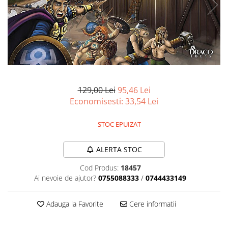
Battletech
Final Girl - solo game
Miniaturi Arkham Horror
Miniaturi HEROCLIX
Accesorii pentru boardgames
129,00 Lei
95,46 Lei
Protectii carti (Sleeves)
Economisesti:
33,54
Lei
Playmats
Deck Boxes/Cutii pentru carti
STOC EPUIZAT
Portofolii/ Clasoare pentru carti
The Army Painter
ALERTA STOC
Organizatoare
Cod Produs:
18457
Zaruri
Ai nevoie de ajutor?
0755088333
/
0744433149
Carti
Carti de joc
Adauga la Favorite
Cere informatii
Alte produse Hobby