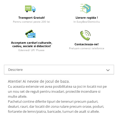
Merch Lex Hobby Store
Pop Culture
Sepci
Transport Gratuit!
Livrare rapida !
Pentru comenzi peste 200 lei
In EasyBox/Domiciliu
Tricouri
Postere
Geek Stuff
Acceptam carduri culturale,
Contacteaza-ne!
cadou, sociale si didactice!
Preluam comenzi telefonice
Figurine
Edenred/ UP/ Pluxee
Cani/Pahare
Brelocuri
Descriere
Plusuri si papusi
Atentie! Ai nevoie de jocul de baza.
Decoratiuni
Cu aceasta extensie vei avea posibilitatea sa joci in locatii noi pe
Carti
un nou set de reguli pentru invadari, proiectile incendiare si
multe altele.
Fesuri
Pachetul contine diferite tipuri de terenuri precum paduri,
dealuri, rauri, dar locatii din zona rulare precum orase, poduri,
Studio Ghibli/My Neighbor
fortarete de lemn/piatra, baricade, turnuri de asalt si altele.
Totoro/Kiki etc