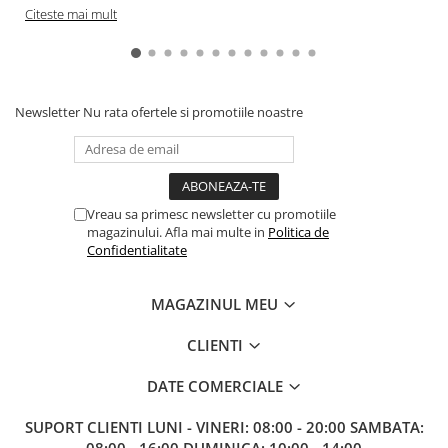
Citeste mai mult
Paints & Tools
Starter Sets
Books and Codex
Newsletter
Nu rata ofertele si promotiile noastre
Accesorii
Figurine
Star Wars figurine
Friday The 13th
Vreau sa primesc newsletter cu promotiile
magazinului. Afla mai multe in
Politica de
Marvel Univers
Confidentialitate
Figurine diverse
DC Univers
MAGAZINUL MEU
FUNKO POP!
CLIENTI
One Piece
DATE COMERCIALE
Dragon Ball
Anime
SUPORT CLIENTI
LUNI - VINERI: 08:00 - 20:00 SAMBATA:
08:00 - 16:00 DUMINICA: 10:00 - 14:00