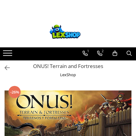
Toate Produsele
Board Games
Games Workshop
Board Games
1
2
Extensii boardgames
ONUS! Terrain and Fortresses
Card Games (jocuri cu carti)
LexShop
Extensii card games
Jocuri pentru toata familia
-26%
Party Games (jocuri de petrecere)
Jocuri pentru copii
Smart Games
Puzzle-uri logice
Jocuri cu miniaturi