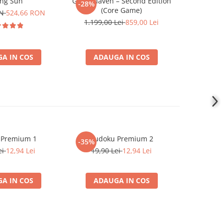
ing Sun
Gloomhaven – Second Edition
Star 
-28%
-26%
(Core Game)
ON
524,66 RON
799,00
1.199,00 Lei
859,00 Lei
A IN COS
ADAUGA IN COS
ADA
 Premium 1
Sudoku Premium 2
Instrumen
-35%
-19%
l
ei
12,94 Lei
19,90 Lei
12,94 Lei
181,4
A IN COS
ADAUGA IN COS
ADA