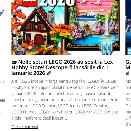
🧱 Noile seturi LEGO 2026 au sosit la Lex
Gu
Hobby Store! Descoperă lansările din 1
MG
ianuarie 2026 🎉
si
Anul 2026 începe în forță pentru toți fanii LEGO! 🚀 La Lex
Mo
tru
Hobby Store au ajuns oficial noile seturi LEGO lansate pe 1
pr
ianuarie 2026 , oferind colecționarilor și pasionaților de
pe
r
construcții o gamă impresionantă de modele noi din seriile
RG,
sele
preferate: LEGO Technic, LEGO Icons, LEGO Creator,
Gu
LEGO Friends, LEGO Harry Potter, LEGO NINJAGO și multe
mac
a.
altele. Indiferent dacă iubești...
Dif
dim
Citeste mai mult