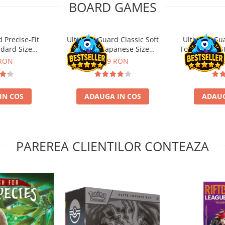
BOARD GAMES
 Precise-Fit
Ultimate Guard Classic Soft
Ultimate Gu
ndard Size
Sleeves Japanese Size
Toploading St
nt (100)
Transparent (100)
 RON
9,99 RON
29,
IN COS
ADAUGA IN COS
ADAUG
PAREREA CLIENTILOR CONTEAZA