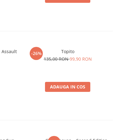
e Assault
Topito
Rege
-26%
-80%
135,00 RON
99,90 RON
6
ADAUGA IN COS