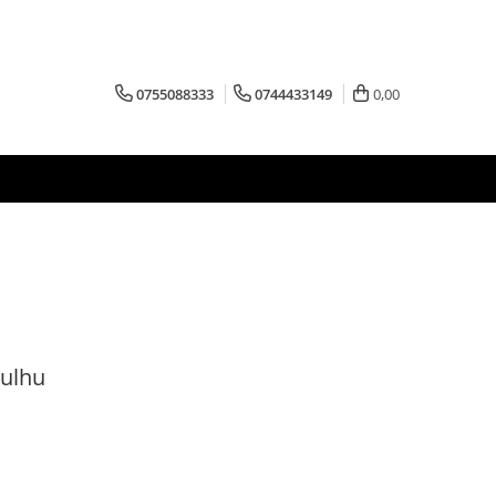
0755088333
0744433149
0,00
hulhu