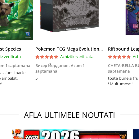
st Species
Pokemon TCG Mega Evolution Pitch Black Elite Trainer Box
ie verificata
Achizitie verificata
Ach
um 1 saptamana
Бисер Йорданов,
Acum 1
CHETA-BELLA 
saptamana
saptamana
 ajuns foarte
e ambalat.
5
toate bune si fr
p!
! Multumesc !
AFLA ULTIMELE NOUTATI