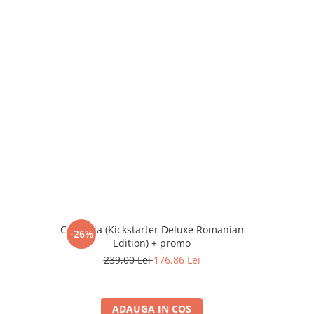
Cascadia (Kickstarter Deluxe Romanian
-26%
-26%
Edition) + promo
2
239,00 Lei
176,86 Lei
ADAUGA IN COS