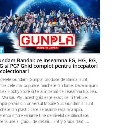
ndam Bandai: ce inseamna EG, HG, RG,
Aventuri
 si PG? Ghid complet pentru incepatori
Episodul
 colectionari
MonstruLex t
delele Gundam (Gunpla) produse de Bandai sunt
a suflat pes
intre cele mai populare machete din lume. Daca ai ajuns
la picioarele
 Lex Hobby Store si te-ai intrebat ce inseamna EG, HG,
era clar: com
 MG sau PG , acest ghid este exact ce iti trebuie.
eroii! 🧭 Mi
npla provin din universul Mobile Suit Gundam si sunt
titluri, ech
hete din plastic care se asambleaza fara lipici.
sau s-au tel
erenta dintre variante tine de nivelul de dificultate,
le impartase
ensiune si gradul de detaliu . Entry Grade (EG) –...
Citeste mai m