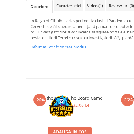
Merch Lex Hobby Store
Caracteristici
Video
(1)
Review-uri
(0)
Descriere
Pop Culture
Sepci
În Reign of Cthulhu vei experimenta clasicul Pandemic cu u
Cei Vechi de Zile, fiecare amenințând pământul cu puterile l
Tricouri
rolul investigatorilor și vor încerca să sigileze portalele îna
peste locuitorii Terrei cu riscul ca investigatorii să își piardă
Postere
Informatii conformitate produs
Geek Stuff
Figurine
Cani/Pahare
Brelocuri
Plusuri si papusi
Decoratiuni
Slay the Spire - The Board Game
Pan
-26%
-26%
Carti
719,00 Lei
532,06 Lei
Fesuri
Studio Ghibli/My Neighbor
Totoro/Kiki etc
ADAUGA IN COS