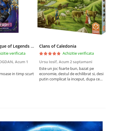
Riftbound League of Legends TCG Unleashed Booster Pack 14 Carti
Clans of Caledonia
izitie verificata
Achizitie verificata
BOGDAN,
Acum 1
Ursu Iosif,
Acum 2 saptamani
Cristian Neg
saptamani
Este un joc foarte bun, bazat pe
umoase in timp scurt
economie, destul de echilibrat si, desi
5
putin complicat la inceput, dupa ce
intelegi mecanismele il poti juca
foarte usor.