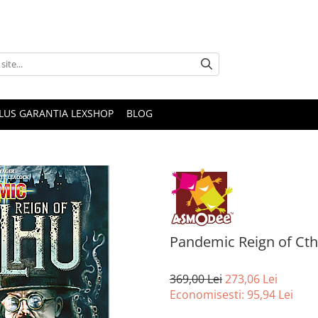
PLUS GARANTIA LEXSHOP
BLOG
Pandemic Reign of Ct
369,00 Lei
273,06 Lei
Economisesti:
95,94
Lei