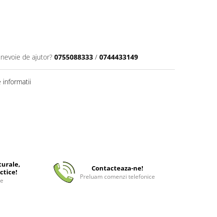
 nevoie de ajutor?
0755088333
/
0744433149
informatii
turale,
Contacteaza-ne!
ctice!
Preluam comenzi telefonice
ee