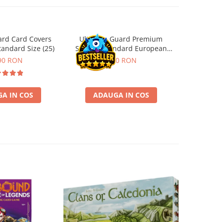
ard Card Covers
Ultimate Guard Premium
Gwent Playm
andard Size (25)
Sleeves Standard European
vari
Board Game Size (50)
90 RON
9,90 RON
129,00 
A IN COS
ADAUGA IN COS
VE