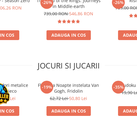
 - Season Zero
The Lord of the Rings: Journeys
Ris
-26%
-26%
in Middle-earth
06,26 RON
709,00 R
739,00 RON
546,86 RON
IN COS
ADAUGA IN COS
ADAUG
JOCURI SI JUCARII
ulori metalice
Flasneta Noapte instelata Van
Sudoku
-19%
-35%
ce, Djeco
Gogh, Fridolin
19,90 L
0,80 Lei
62,72 Lei
50,80 Lei
IN COS
ADAUGA IN COS
ADAUG