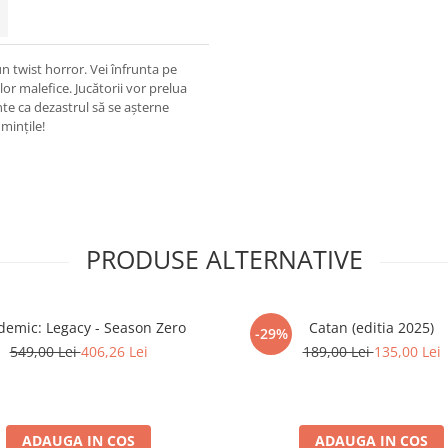
n twist horror. Vei înfrunta pe
or malefice. Jucătorii vor prelua
inte ca dezastrul să se așterne
 mințile!
PRODUSE ALTERNATIVE
demic: Legacy - Season Zero
Catan (editia 2025)
-29%
549,00 Lei
406,26 Lei
189,00 Lei
135,00 Lei
ADAUGA IN COS
ADAUGA IN COS