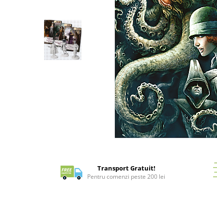
Battletech
Final Girl - solo game
Miniaturi Arkham Horror
Miniaturi HEROCLIX
Accesorii pentru boardgames
Protectii carti (Sleeves)
Playmats
Deck Boxes/Cutii pentru carti
Portofolii/ Clasoare pentru carti
The Army Painter
Distribuie
Organizatoare
pe
Zaruri
Facebook
Transport Gratuit!
Carti
Pentru comenzi peste 200 lei
Carti de joc
Alte produse Hobby