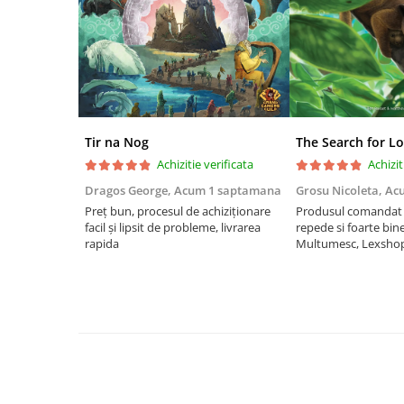
Riftbound singles
Gundam TCG
Puzzle
Puzzle 1000 piese
Accesorii pentru puzzle
Tir na Nog
The Search for Lo
Puzzle 3000 piese
Achizitie verificata
Achizit
Puzzle 2000 piese
Dragos George,
Acum 1 saptamana
Grosu Nicoleta,
Ac
Puzzle 1500 piese
Preț bun, procesul de achiziționare
Produsul comandat a
facil și lipsit de probleme, livrarea
repede si foarte bin
Puzzle 20 piese
rapida
Multumesc, Lexsho
Puzzle 60 piese
Puzzle 4 in 1
Puzzle 40 piese
Puzzle 30 piese
Puzzle 120 piese
Puzzle 260 piese