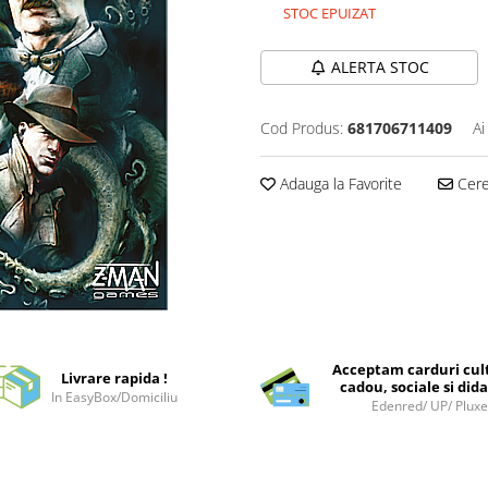
STOC EPUIZAT
ALERTA STOC
Cod Produs:
681706711409
Ai
Adauga la Favorite
Cere 
Acceptam carduri cul
Livrare rapida !
cadou, sociale si dida
In EasyBox/Domiciliu
Edenred/ UP/ Plux