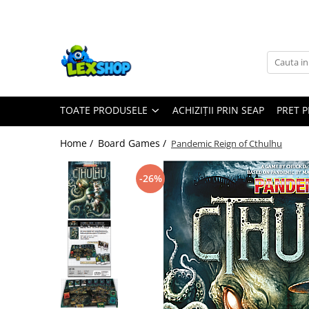
Toate Produsele
Board Games
Games Workshop
TOATE PRODUSELE
ACHIZIȚII PRIN SEAP
PRET 
Board Games
Extensii boardgames
Home /
Board Games /
Pandemic Reign of Cthulhu
Card Games (jocuri cu carti)
Extensii card games
-26%
Jocuri pentru toata familia
Party Games (jocuri de petrecere)
Jocuri pentru copii
Smart Games
Puzzle-uri logice
Jocuri cu miniaturi