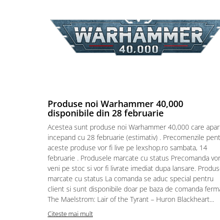
Puzzle 4000 piese
Puzzle 500 piese
4D Cityscape Time Puzzle
Puzzle 180 piese
Puzzle 12 piese
Educative
Produse noi Warhammer 40,000
Puzzle 300 piese
disponibile din 28 februarie
Puzzle
Acestea sunt produse noi Warhammer 40,000 care apar
Puzzle 70 piese
incepand cu 28 februarie (estimativ) . Precomenzile pen
aceste produse vor fi live pe lexshop.ro sambata, 14
Puzzle cu 100 piese
februarie . Produsele marcate cu status Precomanda vo
Puzzle cu 200 piese
veni pe stoc si vor fi livrate imediat dupa lansare. Produ
marcate cu status La comanda se aduc special pentru
Puzzle XXL
client si sunt disponibile doar pe baza de comanda ferm
Puzzle 2 in 1
The Maelstrom: Lair of the Tyrant – Huron Blackheart...
Puzzle 1000 piese panorama
Citeste mai mult