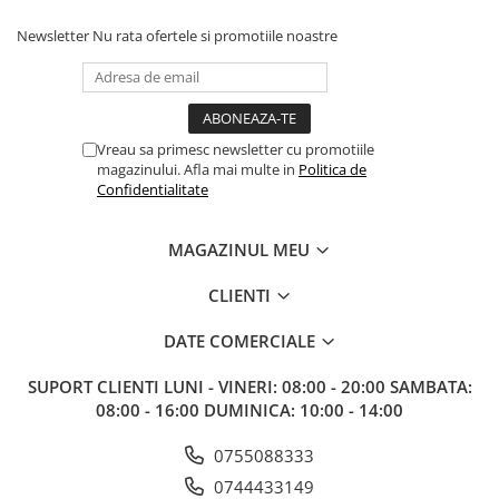
Paints & Tools
Newsletter
Nu rata ofertele si promotiile noastre
Starter Sets
Books and Codex
Accesorii
Vreau sa primesc newsletter cu promotiile
Figurine
magazinului. Afla mai multe in
Politica de
Confidentialitate
Star Wars figurine
Friday The 13th
MAGAZINUL MEU
Marvel Univers
CLIENTI
Figurine diverse
DC Univers
DATE COMERCIALE
FUNKO POP!
SUPORT CLIENTI
LUNI - VINERI: 08:00 - 20:00 SAMBATA:
One Piece
08:00 - 16:00 DUMINICA: 10:00 - 14:00
Dragon Ball
0755088333
Anime
0744433149