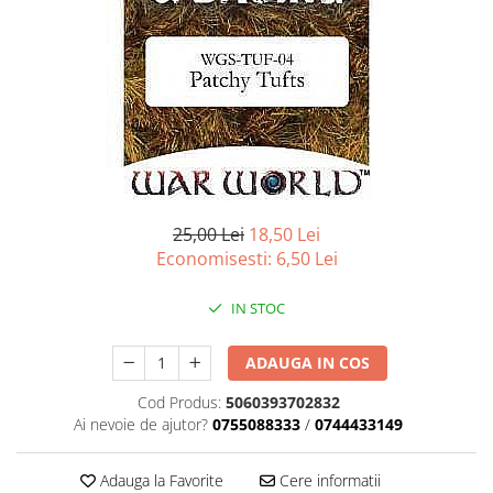
Battletech
Final Girl - solo game
Miniaturi Arkham Horror
Miniaturi HEROCLIX
Accesorii pentru boardgames
Protectii carti (Sleeves)
Playmats
25,00 Lei
18,50 Lei
Deck Boxes/Cutii pentru carti
Economisesti:
6,50
Lei
Portofolii/ Clasoare pentru carti
IN STOC
The Army Painter
Organizatoare
ADAUGA IN COS
Zaruri
Carti
Cod Produs:
5060393702832
Ai nevoie de ajutor?
0755088333
/
0744433149
Carti de joc
Alte produse Hobby
Adauga la Favorite
Cere informatii