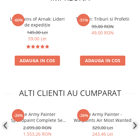
Accesorii Clasice
Book Nooks
Lost Ruins of Arnak: Lideri
Tzolk'in: Triburi si Profetii
-60%
-51%
Hello Kitty - Produse Oficiale
de expediție
99,00 RON
Sanrio
149,00 Lei
49,00 RON
59,00 Lei
Comic Books (Benzi Desenate)
Trading Card Games
DragonBallZ
ADAUGA IN COS
ADAUGA IN COS
Yu-Gi-Oh!
Yu Gi Oh
Pokemon TCG
ALTI CLIENTI AU CUMPARAT
Accesorii TCG
Digimon Card Game
The Army Painter
The Army Painter -
-26%
-26%
Cardfight!! Vanguard
Speedpaint Complete Set
Warpaints Air Most Wanted
Weis Schwarz
2.0
2.099,00 RON
329,00 Lei
1.553,26 RON
243,46 Lei
Flesh and Blood