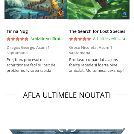
Puzzle 4000 piese
Puzzle 500 piese
4D Cityscape Time Puzzle
Tir na Nog
The Search for Lost Species
Puzzle 180 piese
Achizitie verificata
Achizitie verificata
Puzzle 12 piese
Dragos George,
Acum 1
Grosu Nicoleta,
Acum 1
C
saptamana
saptamana
2
Educative
Preț bun, procesul de
Produsul comandat a ajuns
t
Puzzle 300 piese
achiziționare facil și lipsit de
foarte repede si foarte bine
s
probleme, livrarea rapida
ambalat. Multumesc, Lexshop!
Puzzle
Puzzle 70 piese
Puzzle cu 100 piese
AFLA ULTIMELE NOUTATI
Puzzle cu 200 piese
Puzzle XXL
Puzzle 2 in 1
Puzzle 1000 piese panorama