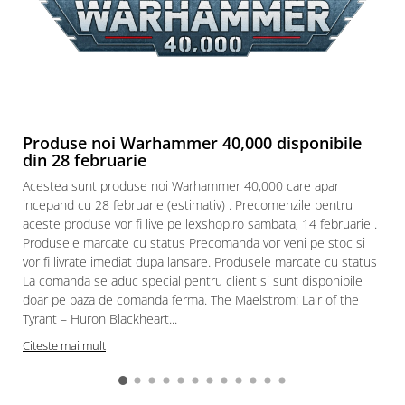
Puzzle 3D
Puzzle 8000 piese
Puzzle 150 piese
Puzzle 1000 piese fluorescent
Puzzle din lemn
Produse noi Warhammer 40,000 disponibile
Mandala
din 28 februarie
Puzzle 24 piese
Acestea sunt produse noi Warhammer 40,000 care apar
incepand cu 28 februarie (estimativ) . Precomenzile pentru
Puzzle-uri metalice si logice
aceste produse vor fi live pe lexshop.ro sambata, 14 februarie .
Puzzle 3 in 1
Produsele marcate cu status Precomanda vor veni pe stoc si
vor fi livrate imediat dupa lansare. Produsele marcate cu status
Puzzle 350 piese
La comanda se aduc special pentru client si sunt disponibile
Puzzle 275 piese
doar pe baza de comanda ferma. The Maelstrom: Lair of the
Tyrant – Huron Blackheart...
Puzzle 550 piese
Citeste mai mult
Warhammer
Warhammer 40K
Age of Sigmar