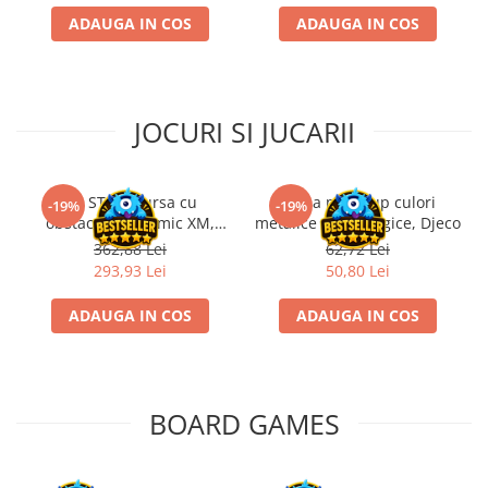
Disney Lorcana
ADAUGA IN COS
ADAUGA IN COS
Altered
Star Wars Unlimited
UniVersus CCG
JOCURI SI JUCARII
Neverrift TCG
Riftbound League of Legends TCG
Kit STEM Cursa cu
Trusa make-up culori
-19%
-19%
Hololive
obstacole Dynamic XM,
metalice non alergice, Djeco
Fischertechnik
362,88 Lei
62,72 Lei
Magic The Gathering TCG
293,93 Lei
50,80 Lei
One Piece Card Game
ADAUGA IN COS
ADAUGA IN COS
Colectii Oficiale Topps si Panini si
altele
Final Fantasy
Grand Archive TCG
BOARD GAMES
Alte TCG-uri
Carti singles