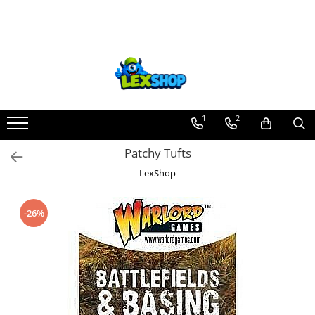
Toate Produsele
Board Games
Games Workshop
Board Games
1
2
Extensii boardgames
Patchy Tufts
Card Games (jocuri cu carti)
LexShop
Extensii card games
Jocuri pentru toata familia
-26%
Party Games (jocuri de petrecere)
Jocuri pentru copii
Smart Games
Puzzle-uri logice
Jocuri cu miniaturi