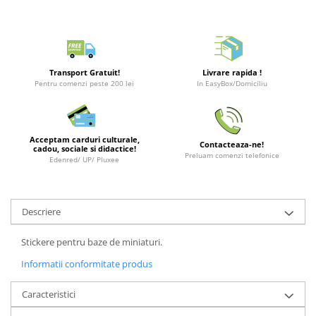
Merch Lex Hobby Store
Pop Culture
Sepci
Tricouri
Transport Gratuit!
Livrare rapida !
Pentru comenzi peste 200 lei
In EasyBox/Domiciliu
Postere
Geek Stuff
Figurine
Acceptam carduri culturale,
Contacteaza-ne!
cadou, sociale si didactice!
Cani/Pahare
Preluam comenzi telefonice
Edenred/ UP/ Pluxee
Brelocuri
Plusuri si papusi
Descriere
Decoratiuni
Stickere pentru baze de miniaturi.
Carti
Informatii conformitate produs
Fesuri
Studio Ghibli/My Neighbor
Caracteristici
Totoro/Kiki etc