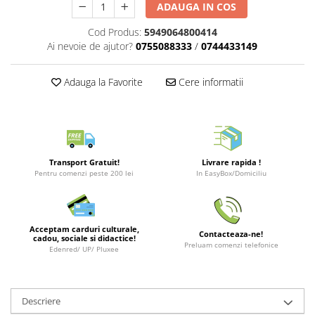
Merch Lex Hobby Store
ADAUGA IN COS
Pop Culture
Cod Produs:
5949064800414
Sepci
Ai nevoie de ajutor?
0755088333
/
0744433149
Tricouri
Adauga la Favorite
Cere informatii
Postere
Geek Stuff
Figurine
Cani/Pahare
Transport Gratuit!
Livrare rapida !
Pentru comenzi peste 200 lei
In EasyBox/Domiciliu
Brelocuri
Plusuri si papusi
Decoratiuni
Acceptam carduri culturale,
Contacteaza-ne!
cadou, sociale si didactice!
Carti
Preluam comenzi telefonice
Edenred/ UP/ Pluxee
Fesuri
Studio Ghibli/My Neighbor
Totoro/Kiki etc
Descriere