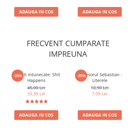
Accesorii Clasice
ADAUGA IN COS
ADAUGA IN COS
Book Nooks
Hello Kitty - Produse Oficiale
Sanrio
Comic Books (Benzi Desenate)
FRECVENT CUMPARATE
Trading Card Games
IMPREUNA
DragonBallZ
Yu-Gi-Oh!
Povesti Intunecate: Shit
Profesorul Sebastian -
Yu Gi Oh
-26%
-35%
Happens
Literele
Pokemon TCG
45,00 Lei
10,90 Lei
33,30 Lei
7,09 Lei
Accesorii TCG
Digimon Card Game
Cardfight!! Vanguard
ADAUGA IN COS
ADAUGA IN COS
Weis Schwarz
Flesh and Blood