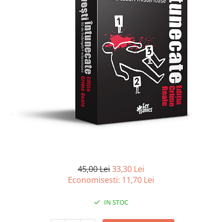
Battletech
Final Girl - solo game
Miniaturi Arkham Horror
Miniaturi HEROCLIX
Accesorii pentru boardgames
Protectii carti (Sleeves)
Playmats
Deck Boxes/Cutii pentru carti
Portofolii/ Clasoare pentru carti
The Army Painter
Organizatoare
Zaruri
45,00 Lei
33,30 Lei
Economisesti:
11,70
Lei
Carti
Carti de joc
IN STOC
Alte produse Hobby