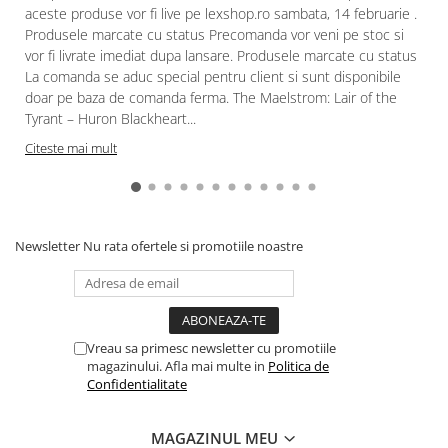
aceste produse vor fi live pe lexshop.ro sambata, 14 februarie .
Paints & Tools
Produsele marcate cu status Precomanda vor veni pe stoc si
vor fi livrate imediat dupa lansare. Produsele marcate cu status
Starter Sets
La comanda se aduc special pentru client si sunt disponibile
Books and Codex
doar pe baza de comanda ferma. The Maelstrom: Lair of the
Tyrant – Huron Blackheart...
Accesorii
Citeste mai mult
Figurine
Star Wars figurine
Friday The 13th
Marvel Univers
Newsletter
Nu rata ofertele si promotiile noastre
Figurine diverse
DC Univers
FUNKO POP!
Vreau sa primesc newsletter cu promotiile
One Piece
magazinului. Afla mai multe in
Politica de
Confidentialitate
Dragon Ball
Anime
MAGAZINUL MEU