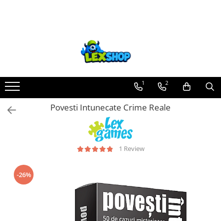
Toate Produsele
Board Games
Games Workshop
Board Games
1
2
Extensii boardgames
Povesti Intunecate Crime Reale
Card Games (jocuri cu carti)
Extensii card games
Jocuri pentru toata familia
1 Review
Party Games (jocuri de petrecere)
Jocuri pentru copii
-26%
Smart Games
Puzzle-uri logice
Jocuri cu miniaturi