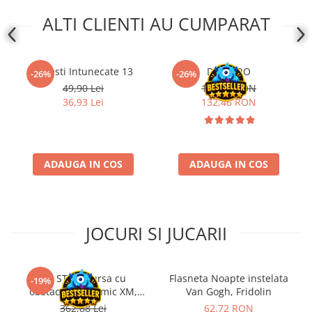
Disney Lorcana
ALTI CLIENTI AU CUMPARAT
Altered
Star Wars Unlimited
Povesti Intunecate 13
Dixit - RO
-26%
-26%
UniVersus CCG
49,90 Lei
179,00 RON
Neverrift TCG
36,93 Lei
132,46 RON
Riftbound League of Legends TCG
Hololive
Magic The Gathering TCG
ADAUGA IN COS
ADAUGA IN COS
One Piece Card Game
Colectii Oficiale Topps si Panini si
altele
JOCURI SI JUCARII
Final Fantasy
Grand Archive TCG
Kit STEM Cursa cu
Flasneta Noapte instelata
-19%
Alte TCG-uri
obstacole Dynamic XM,
Van Gogh, Fridolin
Fischertechnik
Carti singles
362,88 Lei
62,72 RON