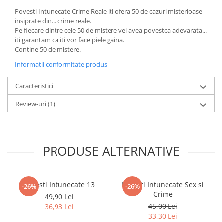
Minecraft
Povesti Intunecate Crime Reale iti ofera 50 de cazuri misterioase
Carnetele
insiprate din... crime reale.
Pe fiecare dintre cele 50 de mistere vei avea povestea adevarata...
Dragon Ball
iti garantam ca iti vor face piele gaina.
Contine 50 de mistere.
Pokemon
Informatii conformitate produs
One Piece
Lord of The Rings
Caracteristici
Naruto Shippuden
Review-uri
(1)
Sailor Moon
Harry Potter
Star Trek
PRODUSE ALTERNATIVE
Fallout
Stranger Things
Povesti Intunecate 13
Povesti Intunecate Sex si
-26%
-26%
Collectibles
Crime
49,90 Lei
KPop Demon Hunters
45,00 Lei
36,93 Lei
33,30 Lei
Retro Arcade – Jocuri, Console si