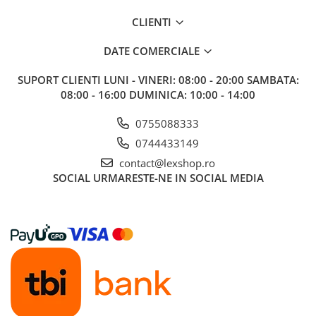
Gundam
CLIENTI
Accesorii Gundam
Transformers
DATE COMERCIALE
Modele Revell
SUPORT CLIENTI
LUNI - VINERI: 08:00 - 20:00 SAMBATA:
Figurine NECA
08:00 - 16:00 DUMINICA: 10:00 - 14:00
D&D si Alte RPG
0755088333
Manuale
0744433149
Figurine
contact@lexshop.ro
Altele
SOCIAL
URMARESTE-NE IN SOCIAL MEDIA
Screens
Nolzur
Premium
Board games
Harti
Teren