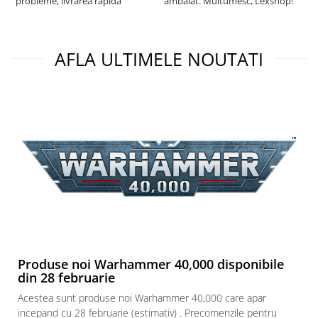
probleme, livrarea rapida
ambalat. Multumesc, Lexshop!
Puzzle 3D
Puzzle 8000 piese
AFLA ULTIMELE NOUTATI
Puzzle 150 piese
Puzzle 1000 piese fluorescent
Puzzle din lemn
Mandala
Puzzle 24 piese
Puzzle-uri metalice si logice
Puzzle 3 in 1
Puzzle 350 piese
Puzzle 275 piese
Puzzle 550 piese
Produse noi Warhammer 40,000 disponibile
Warhammer
din 28 februarie
Warhammer 40K
Acestea sunt produse noi Warhammer 40,000 care apar
incepand cu 28 februarie (estimativ) . Precomenzile pentru
Age of Sigmar