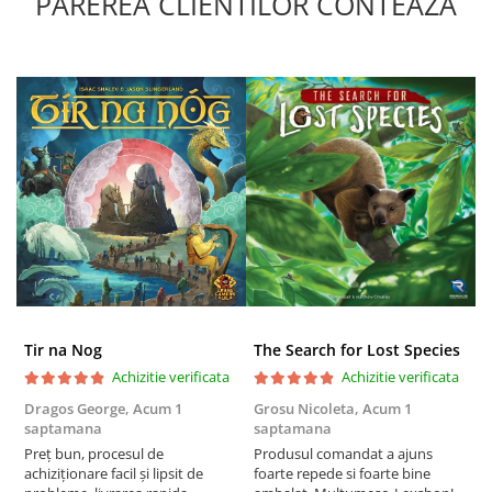
PAREREA CLIENTILOR CONTEAZA
Puzzle 4000 piese
Puzzle 500 piese
4D Cityscape Time Puzzle
Puzzle 180 piese
Puzzle 12 piese
Educative
Puzzle 300 piese
Puzzle
Puzzle 70 piese
Puzzle cu 100 piese
Tir na Nog
The Search for Lost Species
Puzzle cu 200 piese
Achizitie verificata
Achizitie verificata
Puzzle XXL
Dragos George,
Acum 1
Grosu Nicoleta,
Acum 1
C
saptamana
saptamana
2
Puzzle 2 in 1
Preț bun, procesul de
Produsul comandat a ajuns
t
achiziționare facil și lipsit de
foarte repede si foarte bine
s
Puzzle 1000 piese panorama