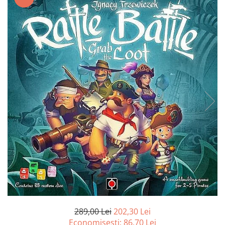
Battletech
Final Girl - solo game
Miniaturi Arkham Horror
Miniaturi HEROCLIX
Accesorii pentru boardgames
Protectii carti (Sleeves)
Playmats
Deck Boxes/Cutii pentru carti
Portofolii/ Clasoare pentru carti
The Army Painter
Organizatoare
Zaruri
Carti
Carti de joc
289,00 Lei
202,30 Lei
Alte produse Hobby
Economisesti:
86,70
Lei