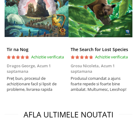
Puzzle 3D
Puzzle 8000 piese
Puzzle 150 piese
Puzzle 1000 piese fluorescent
Puzzle din lemn
Tir na Nog
The Search for Lost Species
Mandala
Achizitie verificata
Achizitie verificata
Puzzle 24 piese
Dragos George,
Acum 1
Grosu Nicoleta,
Acum 1
C
Puzzle-uri metalice si logice
saptamana
saptamana
2
Preț bun, procesul de
Produsul comandat a ajuns
t
Puzzle 3 in 1
achiziționare facil și lipsit de
foarte repede si foarte bine
s
probleme, livrarea rapida
ambalat. Multumesc, Lexshop!
Puzzle 350 piese
Puzzle 275 piese
Puzzle 550 piese
AFLA ULTIMELE NOUTATI
Warhammer
Warhammer 40K
Age of Sigmar