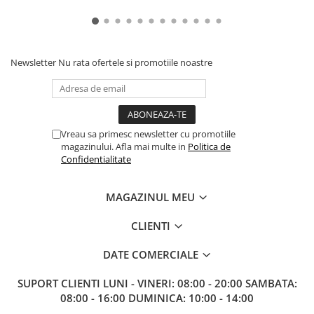
Gundam
Accesorii Gundam
Transformers
Newsletter
Nu rata ofertele si promotiile noastre
Modele Revell
Figurine NECA
D&D si Alte RPG
Manuale
Vreau sa primesc newsletter cu promotiile
magazinului. Afla mai multe in
Politica de
Figurine
Confidentialitate
Altele
Screens
MAGAZINUL MEU
Nolzur
CLIENTI
Premium
DATE COMERCIALE
Board games
Harti
SUPORT CLIENTI
LUNI - VINERI: 08:00 - 20:00 SAMBATA:
08:00 - 16:00 DUMINICA: 10:00 - 14:00
Teren