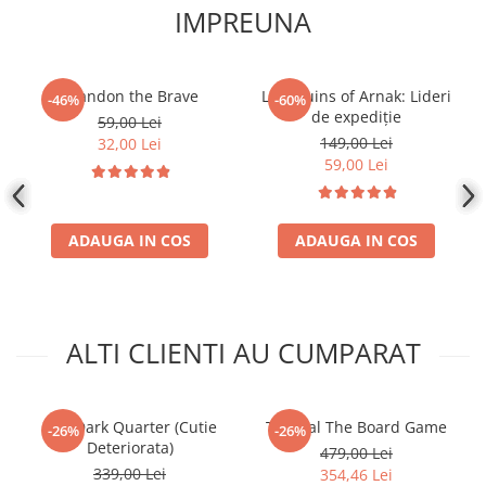
IMPREUNA
Disney Lorcana
Altered
Star Wars Unlimited
Brandon the Brave
Lost Ruins of Arnak: Lideri
-46%
-60%
de expediție
UniVersus CCG
59,00 Lei
149,00 Lei
32,00 Lei
Neverrift TCG
59,00 Lei
Riftbound League of Legends TCG
Hololive
ADAUGA IN COS
ADAUGA IN COS
Magic The Gathering TCG
One Piece Card Game
Colectii Oficiale Topps si Panini si
altele
ALTI CLIENTI AU CUMPARAT
Final Fantasy
Grand Archive TCG
The Dark Quarter (Cutie
Thorgal The Board Game
-26%
-26%
Alte TCG-uri
Deteriorata)
479,00 Lei
339,00 Lei
354,46 Lei
Carti singles