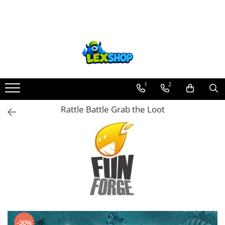
Toate Produsele
Board Games
Games Workshop
Board Games
1
2
Extensii boardgames
Rattle Battle Grab the Loot
Card Games (jocuri cu carti)
Extensii card games
Jocuri pentru toata familia
Party Games (jocuri de petrecere)
Jocuri pentru copii
Smart Games
Puzzle-uri logice
Jocuri cu miniaturi
-30%