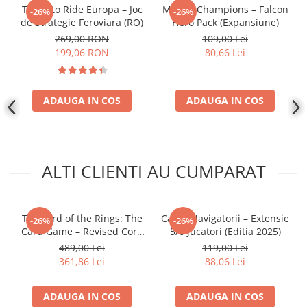
Ticket to Ride Europa – Joc
Marvel Champions – Falcon
-26%
-26%
de Strategie Feroviara (RO)
Hero Pack (Expansiune)
269,00 RON
109,00 Lei
199,06 RON
80,66 Lei
ADAUGA IN COS
ADAUGA IN COS
ALTI CLIENTI AU CUMPARAT
The Lord of the Rings: The
Catan Navigatorii – Extensie
-26%
-26%
Card Game – Revised Core
5/6 jucatori (Editia 2025)
Set
489,00 Lei
119,00 Lei
361,86 Lei
88,06 Lei
ADAUGA IN COS
ADAUGA IN COS