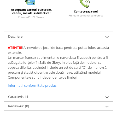
LEGO Wicked
Acceptam carduri culturale,
Contacteaza-ne!
cadou, sociale si didactice!
Lampi si brelocuri cu LED
Preluam comenzi telefonice
Edenred/ UP/ Pluxee
Lenjerii de pat si textile
Recipiente alimentare
Descriere
Seturi emblematice
Lego Editions
ATENTIE
! Ai nevoie de jocul de baza pentru a putea folosi aceasta
extensie.
Lego Pokemon
Un marcar francez suplimentar, o nava clasa Elizabeth pentru a fi
adăugata forțelor în Sails de Glory. În plus față de modelul cu
Lego Friends
vopsea diferita, pachetul include un set de carti "C" de manevră,
LEGO Ninjago
precum și statistici pentru cele două nave, utilizând modelul.
Componentele sunt independente de limbaj.
Informatii conformitate produs
Caracteristici
Review-uri
(0)