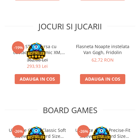
JOCURI SI JUCARII
Kit STEM Cursa cu
Flasneta Noapte instelata
-19%
obstacole Dynamic XM,
Van Gogh, Fridolin
Fischertechnik
362,88 Lei
62,72 RON
293,93 Lei
ADAUGA IN COS
ADAUGA IN COS
BOARD GAMES
Ultimate Guard Classic Soft
Ultimate Guard Precise-Fit
-26%
-26%
Sleeves Standard Size
Sleeves Standard Size