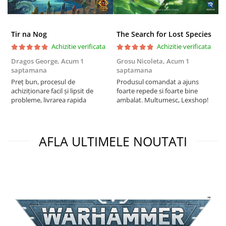
Tir na Nog
The Search for Lost Species
Achizitie verificata
Achizitie verificata
Dragos George,
Acum 1
Grosu Nicoleta,
Acum 1
C
saptamana
saptamana
2
Preț bun, procesul de
Produsul comandat a ajuns
t
achiziționare facil și lipsit de
foarte repede si foarte bine
s
probleme, livrarea rapida
ambalat. Multumesc, Lexshop!
AFLA ULTIMELE NOUTATI