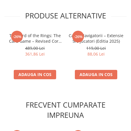
PRODUSE ALTERNATIVE
The Lord of the Rings: The
Catan Navigatorii – Extensie
-26%
-26%
Card Game – Revised Core
5/6 jucatori (Editia 2025)
Set
489,00 Lei
119,00 Lei
361,86 Lei
88,06 Lei
ADAUGA IN COS
ADAUGA IN COS
FRECVENT CUMPARATE
IMPREUNA