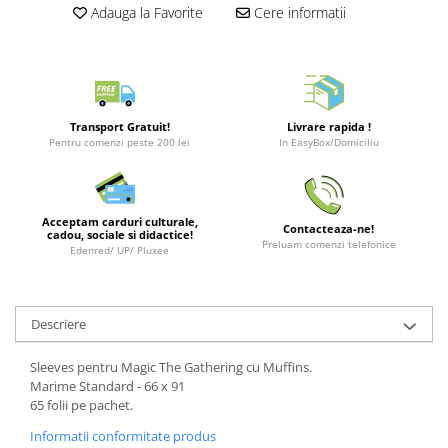
Merch Lex Hobby Store
Adauga la Favorite
Cere informatii
Pop Culture
Sepci
Tricouri
Postere
Transport Gratuit!
Livrare rapida !
Pentru comenzi peste 200 lei
In EasyBox/Domiciliu
Geek Stuff
Figurine
Cani/Pahare
Acceptam carduri culturale,
Contacteaza-ne!
cadou, sociale si didactice!
Preluam comenzi telefonice
Brelocuri
Edenred/ UP/ Pluxee
Plusuri si papusi
Decoratiuni
Descriere
Carti
Sleeves pentru Magic The Gathering cu Muffins.
Fesuri
Marime Standard - 66 x 91
65 folii pe pachet.
Studio Ghibli/My Neighbor
Totoro/Kiki etc
Informatii conformitate produs