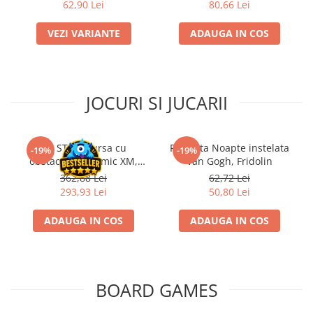
62,90 Lei
80,66 Lei
Disney Lorcana
Altered
VEZI VARIANTE
ADAUGA IN COS
Star Wars Unlimited
UniVersus CCG
JOCURI SI JUCARII
Neverrift TCG
Riftbound League of Legends TCG
Hololive
Kit STEM Cursa cu
Flasneta Noapte instelata
-19%
-19%
obstacole Dynamic XM,
Van Gogh, Fridolin
Magic The Gathering TCG
Fischertechnik
362,88 Lei
62,72 Lei
One Piece Card Game
293,93 Lei
50,80 Lei
Colectii Oficiale Topps si Panini si
altele
ADAUGA IN COS
ADAUGA IN COS
Final Fantasy
Grand Archive TCG
BOARD GAMES
Alte TCG-uri
Carti singles