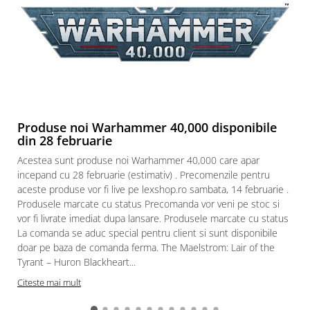
Puzzle 3D
Puzzle 8000 piese
Puzzle 150 piese
Puzzle 1000 piese fluorescent
Puzzle din lemn
Mandala
Produse noi Warhammer 40,000 disponibile
din 28 februarie
Puzzle 24 piese
Acestea sunt produse noi Warhammer 40,000 care apar
Puzzle-uri metalice si logice
incepand cu 28 februarie (estimativ) . Precomenzile pentru
Puzzle 3 in 1
aceste produse vor fi live pe lexshop.ro sambata, 14 februarie .
Puzzle 350 piese
Produsele marcate cu status Precomanda vor veni pe stoc si
vor fi livrate imediat dupa lansare. Produsele marcate cu status
Puzzle 275 piese
La comanda se aduc special pentru client si sunt disponibile
Puzzle 550 piese
doar pe baza de comanda ferma. The Maelstrom: Lair of the
Tyrant – Huron Blackheart...
Warhammer
Citeste mai mult
Warhammer 40K
Age of Sigmar