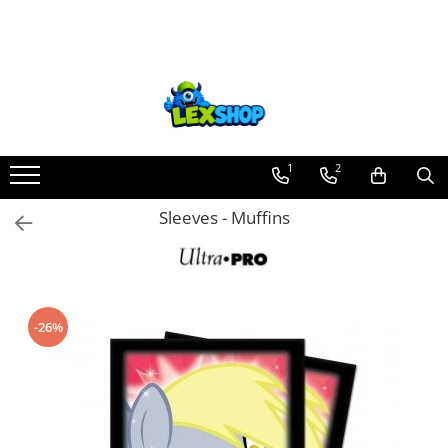
Toate Produsele
Board Games
Games Workshop
Board Games
1
2
Extensii boardgames
Sleeves - Muffins
Card Games (jocuri cu carti)
Extensii card games
Jocuri pentru toata familia
Party Games (jocuri de petrecere)
-26%
Jocuri pentru copii
Smart Games
Puzzle-uri logice
Jocuri cu miniaturi