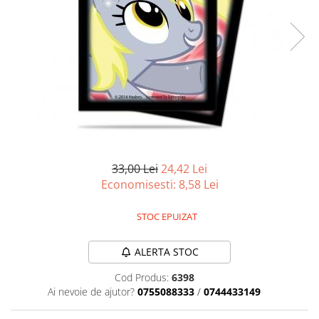
Battletech
Final Girl - solo game
Miniaturi Arkham Horror
Miniaturi HEROCLIX
Accesorii pentru boardgames
Protectii carti (Sleeves)
Playmats
Deck Boxes/Cutii pentru carti
33,00 Lei
24,42 Lei
Economisesti:
8,58
Lei
Portofolii/ Clasoare pentru carti
The Army Painter
STOC EPUIZAT
Organizatoare
Zaruri
ALERTA STOC
Carti
Cod Produs:
6398
Carti de joc
Ai nevoie de ajutor?
0755088333
/
0744433149
Alte produse Hobby