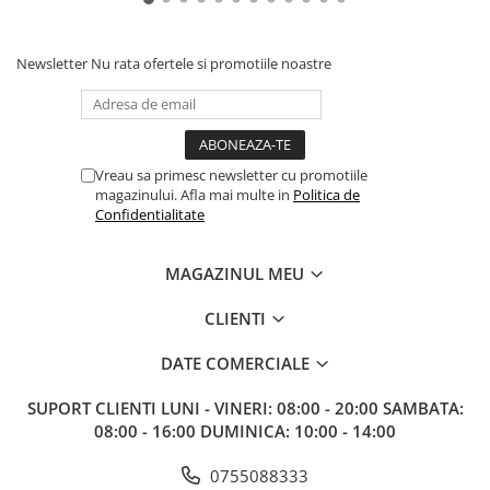
Paints & Tools
Starter Sets
Newsletter
Nu rata ofertele si promotiile noastre
Books and Codex
Accesorii
Figurine
Vreau sa primesc newsletter cu promotiile
Star Wars figurine
magazinului. Afla mai multe in
Politica de
Confidentialitate
Friday The 13th
Marvel Univers
MAGAZINUL MEU
Figurine diverse
CLIENTI
DC Univers
DATE COMERCIALE
FUNKO POP!
One Piece
SUPORT CLIENTI
LUNI - VINERI: 08:00 - 20:00 SAMBATA:
08:00 - 16:00 DUMINICA: 10:00 - 14:00
Dragon Ball
Anime
0755088333