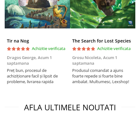
Puzzle 4000 piese
Puzzle 500 piese
4D Cityscape Time Puzzle
Puzzle 180 piese
Tir na Nog
The Search for Lost Species
Puzzle 12 piese
Achizitie verificata
Achizitie verificata
Educative
Dragos George,
Acum 1
Grosu Nicoleta,
Acum 1
C
saptamana
saptamana
2
Puzzle 300 piese
Preț bun, procesul de
Produsul comandat a ajuns
t
achiziționare facil și lipsit de
foarte repede si foarte bine
s
Puzzle
probleme, livrarea rapida
ambalat. Multumesc, Lexshop!
Puzzle 70 piese
Puzzle cu 100 piese
AFLA ULTIMELE NOUTATI
Puzzle cu 200 piese
Puzzle XXL
Puzzle 2 in 1
Puzzle 1000 piese panorama