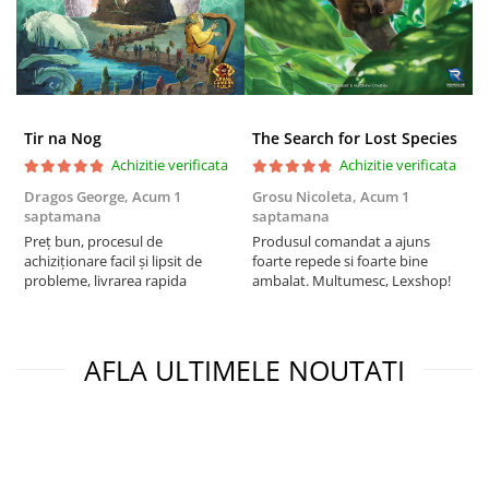
Tir na Nog
The Search for Lost Species
Achizitie verificata
Achizitie verificata
Dragos George,
Acum 1
Grosu Nicoleta,
Acum 1
Б
saptamana
saptamana
s
Preț bun, procesul de
Produsul comandat a ajuns
5
achiziționare facil și lipsit de
foarte repede si foarte bine
probleme, livrarea rapida
ambalat. Multumesc, Lexshop!
AFLA ULTIMELE NOUTATI