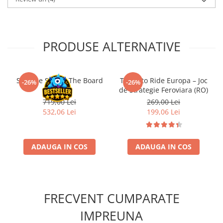
PRODUSE ALTERNATIVE
Slay the Spire - The Board
Ticket to Ride Europa – Joc
-26%
-26%
Game
de Strategie Feroviara (RO)
719,00 Lei
269,00 Lei
532,06 Lei
199,06 Lei
ADAUGA IN COS
ADAUGA IN COS
FRECVENT CUMPARATE
IMPREUNA