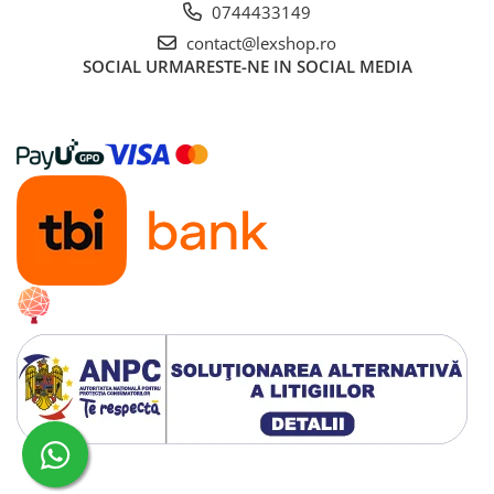
0744433149
contact@lexshop.ro
SOCIAL
URMARESTE-NE IN SOCIAL MEDIA
Creat cu ❤ și cu 🧠 de Dan Trifan iar
Platforma E-commerce by Gomag