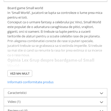
LEGO Wicked
Board game Small world
In 'Small World', jucatorii se lupta sa controleze o lume prea mica
Lampi si brelocuri cu LED
pentru ei toti.
Lenjerii de pat si textile
Conceput ca o urmare fantasy a celebrului joc Vinci, Small World
este populat de o adunatura caraghioasa de pitici, vrajitori,
Recipiente alimentare
giganti, orci si oameni. Ei trebuie sa lupte pentru a cucerii
teritoriile de alaturi pentru a scoate celelalte rase de pe planeta.
Seturi emblematice
Prin alegerea combinatiei corecte de rase si puteri speciale,
Lego Editions
jucatorii trebuie sa se grabeasca sa-si extinda imperiile. Si trebuie
sa mai stie si cand sa renunte la rasa lor prea extinsa si sa incerce
Lego Pokemon
cu o rasa noua.
Lego Friends
Opinia Lex Grup despre boardgame-ul Small
World:
LEGO Ninjago
Un joc destul de fun care merge destul de bine si in 2. Fiecare isi
VEZI MAI MULT
alege rase cu puteri speciale (sunt combinatii "deadly":) ) si dupa
incepe sa cucereasca teritorii de pe harta ca la sfarsitul turei sa
Informatii conformitate produs
stranga monezi care sunt si puncte de victorie. Regulile se invata
in cateva minute. Recomand pentru cei ce sunt incepatori in
Caracteristici
domeniu.
Video
(1)
Review-uri
(4)