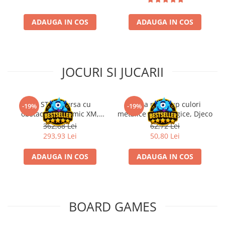
ADAUGA IN COS
ADAUGA IN COS
JOCURI SI JUCARII
Kit STEM Cursa cu
Trusa make-up culori
-19%
-19%
obstacole Dynamic XM,
metalice non alergice, Djeco
Fischertechnik
362,88 Lei
62,72 Lei
293,93 Lei
50,80 Lei
ADAUGA IN COS
ADAUGA IN COS
BOARD GAMES