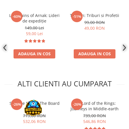
Lost Ruins of Arnak: Lideri
Tzolk'in: Triburi si Profetii
-60%
-51%
de expediție
99,00 RON
149,00 Lei
49,00 RON
59,00 Lei
ADAUGA IN COS
ADAUGA IN COS
ALTI CLIENTI AU CUMPARAT
Slay the Spire - The Board
The Lord of the Rings:
-26%
-26%
Game
Journeys in Middle-earth
719,00 RON
739,00 RON
532,06 RON
546,86 RON