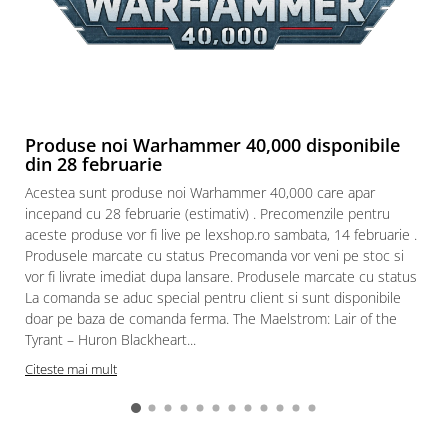
Paints & Tools
Starter Sets
Books and Codex
Accesorii
Produse noi Warhammer 40,000 disponibile
Figurine
din 28 februarie
Star Wars figurine
Acestea sunt produse noi Warhammer 40,000 care apar
Friday The 13th
incepand cu 28 februarie (estimativ) . Precomenzile pentru
aceste produse vor fi live pe lexshop.ro sambata, 14 februarie .
Marvel Univers
Produsele marcate cu status Precomanda vor veni pe stoc si
Figurine diverse
vor fi livrate imediat dupa lansare. Produsele marcate cu status
La comanda se aduc special pentru client si sunt disponibile
DC Univers
doar pe baza de comanda ferma. The Maelstrom: Lair of the
FUNKO POP!
Tyrant – Huron Blackheart...
One Piece
Citeste mai mult
Dragon Ball
Anime