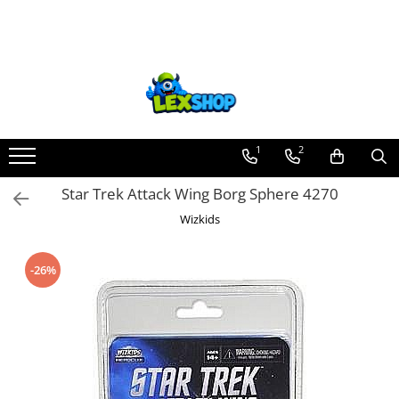
Toate Produsele
Board Games
Games Workshop
Board Games
1
2
Extensii boardgames
Star Trek Attack Wing Borg Sphere 4270
Card Games (jocuri cu carti)
Wizkids
Extensii card games
Jocuri pentru toata familia
-26%
Party Games (jocuri de petrecere)
Jocuri pentru copii
Smart Games
Puzzle-uri logice
Jocuri cu miniaturi