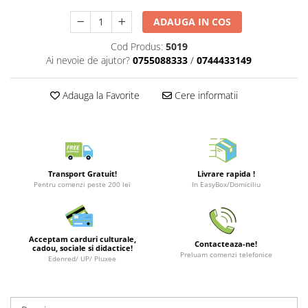
Merch Lex Hobby Store
ADAUGA IN COS
Pop Culture
Sepci
Cod Produs:
5019
Ai nevoie de ajutor?
0755088333
/
0744433149
Tricouri
Postere
Adauga la Favorite
Cere informatii
Geek Stuff
Figurine
Cani/Pahare
Brelocuri
Transport Gratuit!
Livrare rapida !
Pentru comenzi peste 200 lei
In EasyBox/Domiciliu
Plusuri si papusi
Decoratiuni
Carti
Acceptam carduri culturale,
Contacteaza-ne!
cadou, sociale si didactice!
Preluam comenzi telefonice
Fesuri
Edenred/ UP/ Pluxee
Studio Ghibli/My Neighbor
Totoro/Kiki etc