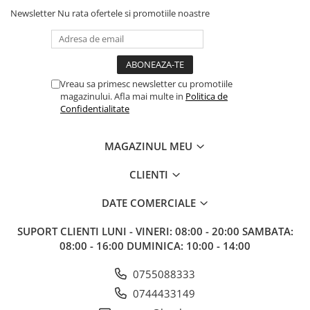
Gundam
Newsletter
Nu rata ofertele si promotiile noastre
Accesorii Gundam
Transformers
Modele Revell
Vreau sa primesc newsletter cu promotiile
Figurine NECA
magazinului. Afla mai multe in
Politica de
Confidentialitate
D&D si Alte RPG
Manuale
MAGAZINUL MEU
Figurine
Altele
CLIENTI
Screens
DATE COMERCIALE
Nolzur
SUPORT CLIENTI
LUNI - VINERI: 08:00 - 20:00 SAMBATA:
Premium
08:00 - 16:00 DUMINICA: 10:00 - 14:00
Board games
0755088333
Harti
0744433149
Teren