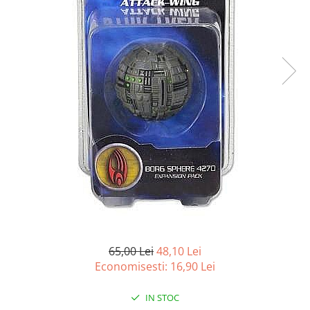
Battletech
Final Girl - solo game
Miniaturi Arkham Horror
Miniaturi HEROCLIX
Accesorii pentru boardgames
Protectii carti (Sleeves)
Playmats
Deck Boxes/Cutii pentru carti
Portofolii/ Clasoare pentru carti
The Army Painter
Organizatoare
Zaruri
65,00 Lei
48,10 Lei
Carti
Economisesti:
16,90
Lei
Carti de joc
Alte produse Hobby
IN STOC