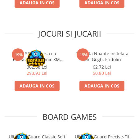
ADAUGA IN COS
ADAUGA IN COS
Riftbound singles
Gundam TCG
Puzzle
JOCURI SI JUCARII
Puzzle 1000 piese
Accesorii pentru puzzle
Puzzle 3000 piese
Kit STEM Cursa cu
Flasneta Noapte instelata
-19%
-19%
obstacole Dynamic XM,
Van Gogh, Fridolin
Puzzle 2000 piese
Fischertechnik
362,88 Lei
62,72 Lei
Puzzle 1500 piese
293,93 Lei
50,80 Lei
Puzzle 20 piese
ADAUGA IN COS
ADAUGA IN COS
Puzzle 60 piese
Puzzle 4 in 1
Puzzle 40 piese
BOARD GAMES
Puzzle 30 piese
Puzzle 120 piese
Ultimate Guard Classic Soft
Ultimate Guard Precise-Fit
Puzzle 260 piese