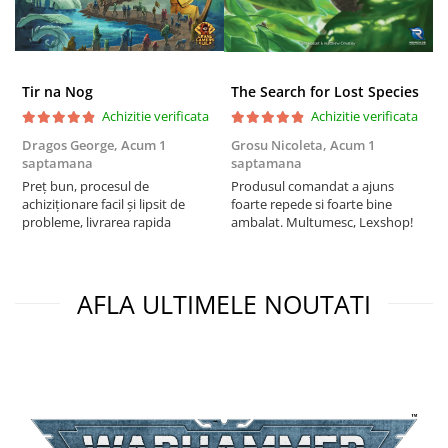
Puzzle 3D
Puzzle 8000 piese
Puzzle 150 piese
Tir na Nog
The Search for Lost Species
Puzzle 1000 piese fluorescent
Achizitie verificata
Achizitie verificata
Puzzle din lemn
Dragos George,
Acum 1
Grosu Nicoleta,
Acum 1
C
saptamana
saptamana
2
Mandala
Preț bun, procesul de
Produsul comandat a ajuns
t
Puzzle 24 piese
achiziționare facil și lipsit de
foarte repede si foarte bine
s
probleme, livrarea rapida
ambalat. Multumesc, Lexshop!
Puzzle-uri metalice si logice
Puzzle 3 in 1
Puzzle 350 piese
AFLA ULTIMELE NOUTATI
Puzzle 275 piese
Puzzle 550 piese
Warhammer
Warhammer 40K
Age of Sigmar