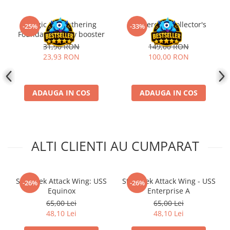
Disney Lorcana
Altered
Magic the Gathering
Aetherdrift Collector's
-25%
-33%
Foundations Play booster
Booster
Star Wars Unlimited
31,90 RON
149,00 RON
UniVersus CCG
23,93 RON
100,00 RON
Neverrift TCG
Riftbound League of Legends TCG
ADAUGA IN COS
ADAUGA IN COS
Hololive
Magic The Gathering TCG
One Piece Card Game
ALTI CLIENTI AU CUMPARAT
Colectii Oficiale Topps si Panini si
altele
Final Fantasy
Star Trek Attack Wing: USS
Star Trek Attack Wing - USS
-26%
-26%
Equinox
Enterprise A
Grand Archive TCG
65,00 Lei
65,00 Lei
Alte TCG-uri
48,10 Lei
48,10 Lei
Carti singles