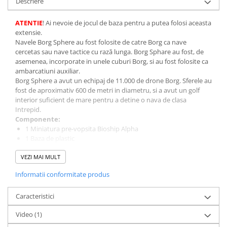
Descriere
Minecraft
Carnetele
ATENTIE
! Ai nevoie de jocul de baza pentru a putea folosi aceasta
extensie.
Dragon Ball
Navele Borg Sphere au fost folosite de catre Borg ca nave
Pokemon
cercetas sau nave tactice cu rază lunga. Borg Sphare au fost, de
asemenea, incorporate in unele cuburi Borg, si au fost folosite ca
One Piece
ambarcatiuni auxiliar.
Borg Sphere a avut un echipaj de 11.000 de drone Borg. Sferele au
Lord of The Rings
fost de aproximativ 600 de metri in diametru, si a avut un golf
Naruto Shippuden
interior suficient de mare pentru a detine o nava de clasa
Intrepid.
Sailor Moon
Componente:
1 Miniatura pre-vopsita Bioship Alpha
Harry Potter
1 Baza de plastic
Star Trek
1 Jeton pentru nava
VEZI MAI MULT
1 Dial pentru Manevra
Fallout
3 Jetoane de acțiune
Informatii conformitate produs
7 Jetoane pentru scut
Stranger Things
1 Jeton pentru rezultat critic
Collectibles
Caracteristici
1 Jeton pentru putere auxiliara
2 Jetoane pentru dezactivarea upgrade-urilor
KPop Demon Hunters
Video
(1)
4 Jetoane Captain ID
Retro Arcade – Jocuri, Console si
6 Jetoane pentru Drone