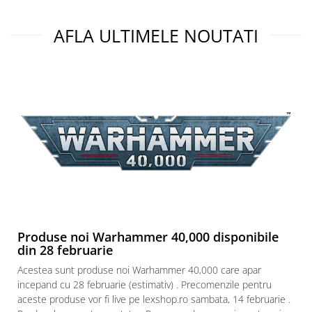
Puzzle 3D
AFLA ULTIMELE NOUTATI
Puzzle 8000 piese
Puzzle 150 piese
Puzzle 1000 piese fluorescent
Puzzle din lemn
Mandala
Puzzle 24 piese
Puzzle-uri metalice si logice
Puzzle 3 in 1
Puzzle 350 piese
Puzzle 275 piese
Produse noi Warhammer 40,000 disponibile
Puzzle 550 piese
din 28 februarie
Warhammer
Acestea sunt produse noi Warhammer 40,000 care apar
incepand cu 28 februarie (estimativ) . Precomenzile pentru
Warhammer 40K
aceste produse vor fi live pe lexshop.ro sambata, 14 februarie .
Age of Sigmar