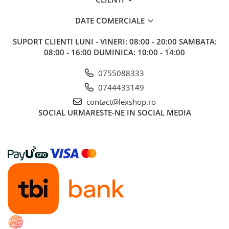
Gundam
Transformers
DATE COMERCIALE
Modele Revell
SUPORT CLIENTI
LUNI - VINERI: 08:00 - 20:00 SAMBATA:
D&D si Alte RPG
08:00 - 16:00 DUMINICA: 10:00 - 14:00
Manuale
0755088333
Figurine
0744433149
Altele
contact@lexshop.ro
SOCIAL
URMARESTE-NE IN SOCIAL MEDIA
Screens
Nolzur
Premium
Board games
Harti
Teren
Alte RPG
LEGO