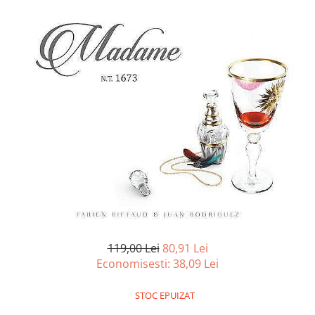
Battletech
Final Girl - solo game
Miniaturi Arkham Horror
Miniaturi HEROCLIX
Accesorii pentru boardgames
Protectii carti (Sleeves)
Playmats
Deck Boxes/Cutii pentru carti
Portofolii/ Clasoare pentru carti
The Army Painter
Organizatoare
Zaruri
119,00 Lei
80,91 Lei
Carti
Economisesti:
38,09
Lei
Carti de joc
STOC EPUIZAT
Alte produse Hobby