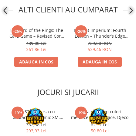
Disney Lorcana
ALTI CLIENTI AU CUMPARAT
Altered
Star Wars Unlimited
The Lord of the Rings: The
Twilight Imperium: Fourth
-26%
-26%
UniVersus CCG
Card Game – Revised Core
Edition – Thunder’s Edge
Set
Expansion (EN)
Neverrift TCG
489,00 Lei
729,00 RON
361,86 Lei
539,46 RON
Riftbound League of Legends TCG
Hololive
ADAUGA IN COS
ADAUGA IN COS
Magic The Gathering TCG
One Piece Card Game
Colectii Oficiale Topps si Panini si
JOCURI SI JUCARII
altele
Final Fantasy
Kit STEM Cursa cu
Trusa make-up culori
-19%
-19%
Grand Archive TCG
obstacole Dynamic XM,
metalice non alergice, Djeco
Fischertechnik
Alte TCG-uri
362,88 Lei
62,72 Lei
293,93 Lei
50,80 Lei
Carti singles