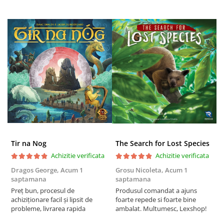
Puzzle 4000 piese
Puzzle 500 piese
4D Cityscape Time Puzzle
Puzzle 180 piese
Puzzle 12 piese
Educative
Puzzle 300 piese
Puzzle
Puzzle 70 piese
Tir na Nog
The Search for Lost Species
Puzzle cu 100 piese
Achizitie verificata
Achizitie verificata
Puzzle cu 200 piese
Dragos George,
Acum 1
Grosu Nicoleta,
Acum 1
Б
saptamana
saptamana
s
Puzzle XXL
Preț bun, procesul de
Produsul comandat a ajuns
5
achiziționare facil și lipsit de
foarte repede si foarte bine
Puzzle 2 in 1
probleme, livrarea rapida
ambalat. Multumesc, Lexshop!
Puzzle 1000 piese panorama