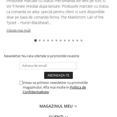
Produsele marcate cu status Precomanda vor veni pe stoc si
vor fi livrate imediat dupa lansare. Produsele marcate cu status
Paints & Tools
La comanda se aduc special pentru client si sunt disponibile
Starter Sets
doar pe baza de comanda ferma. The Maelstrom: Lair of the
Tyrant – Huron Blackheart...
Books and Codex
Citeste mai mult
Accesorii
Figurine
Star Wars figurine
Friday The 13th
Newsletter
Nu rata ofertele si promotiile noastre
Marvel Univers
Figurine diverse
DC Univers
Vreau sa primesc newsletter cu promotiile
FUNKO POP!
magazinului. Afla mai multe in
Politica de
Confidentialitate
One Piece
Dragon Ball
MAGAZINUL MEU
Anime
CLIENTI