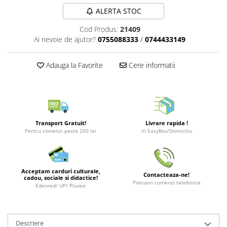
Merch Lex Hobby Store
ALERTA STOC
Pop Culture
Cod Produs:
21409
Sepci
Ai nevoie de ajutor?
0755088333
/
0744433149
Tricouri
Postere
Adauga la Favorite
Cere informatii
Geek Stuff
Figurine
Cani/Pahare
Transport Gratuit!
Livrare rapida !
Brelocuri
Pentru comenzi peste 200 lei
In EasyBox/Domiciliu
Plusuri si papusi
Decoratiuni
Acceptam carduri culturale,
Carti
Contacteaza-ne!
cadou, sociale si didactice!
Preluam comenzi telefonice
Edenred/ UP/ Pluxee
Fesuri
Studio Ghibli/My Neighbor
Totoro/Kiki etc
Descriere