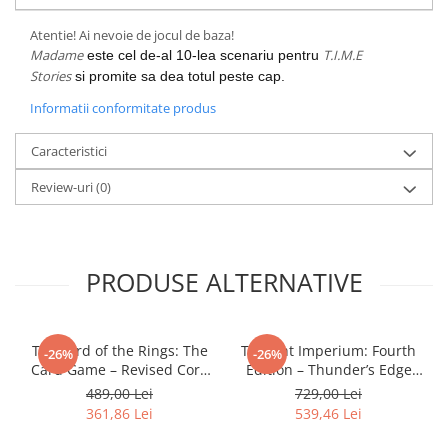
Minecraft
Atentie! Ai nevoie de jocul de baza!
Carnetele
Madame
T.I.M.E
este cel de-al 10-lea scenariu pentru
Dragon Ball
Stories
si promite sa dea totul peste cap.
Pokemon
Informatii conformitate produs
One Piece
Caracteristici
Lord of The Rings
Review-uri
(0)
Naruto Shippuden
Sailor Moon
Harry Potter
PRODUSE ALTERNATIVE
Star Trek
Fallout
Stranger Things
The Lord of the Rings: The
Twilight Imperium: Fourth
-26%
-26%
Card Game – Revised Core
Edition – Thunder’s Edge
Collectibles
Set
Expansion (EN)
489,00 Lei
729,00 Lei
KPop Demon Hunters
361,86 Lei
539,46 Lei
Retro Arcade – Jocuri, Console si