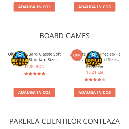
Riftbound singles
ADAUGA IN COS
ADAUGA IN COS
Gundam TCG
Puzzle
Puzzle 1000 piese
BOARD GAMES
Accesorii pentru puzzle
Puzzle 3000 piese
Ultimate Guard Classic Soft
Ultimate Guard Precise-Fit
-26%
Puzzle 2000 piese
Sleeves Standard Size
Sleeves Standard Size
Transparent (100)
Transparent (100)
Puzzle 1500 piese
11,90 RON
21,90 Lei
16,21 Lei
Puzzle 20 piese
Puzzle 60 piese
ADAUGA IN COS
ADAUGA IN COS
Puzzle 4 in 1
Puzzle 40 piese
Puzzle 30 piese
PAREREA CLIENTILOR CONTEAZA
Puzzle 120 piese
Puzzle 260 piese