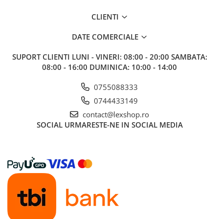
Gundam
CLIENTI
Accesorii Gundam
Transformers
DATE COMERCIALE
Modele Revell
SUPORT CLIENTI
LUNI - VINERI: 08:00 - 20:00 SAMBATA:
D&D si Alte RPG
08:00 - 16:00 DUMINICA: 10:00 - 14:00
Manuale
0755088333
Figurine
0744433149
Altele
contact@lexshop.ro
Screens
SOCIAL
URMARESTE-NE IN SOCIAL MEDIA
Nolzur
Premium
Board games
Harti
Teren
Alte RPG