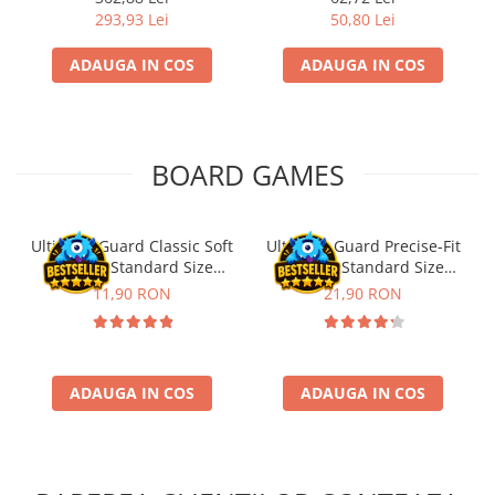
293,93 Lei
50,80 Lei
Riftbound singles
Gundam TCG
ADAUGA IN COS
ADAUGA IN COS
Puzzle
Puzzle 1000 piese
Accesorii pentru puzzle
BOARD GAMES
Puzzle 3000 piese
Puzzle 2000 piese
Ultimate Guard Classic Soft
Ultimate Guard Precise-Fit
Puzzle 1500 piese
Sleeves Standard Size
Sleeves Standard Size
Puzzle 20 piese
Transparent (100)
Transparent (100)
11,90 RON
21,90 RON
Puzzle 60 piese
Puzzle 4 in 1
Puzzle 40 piese
ADAUGA IN COS
ADAUGA IN COS
Puzzle 30 piese
Puzzle 120 piese
Puzzle 260 piese