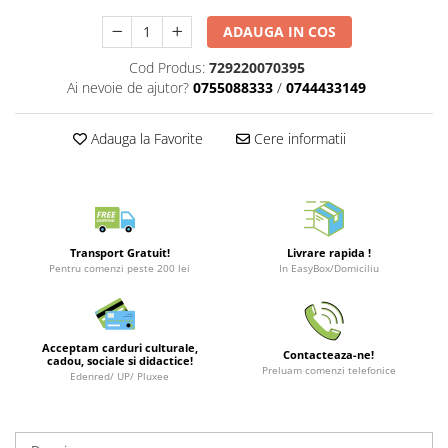
Merch Lex Hobby Store
ADAUGA IN COS
Pop Culture
Sepci
Cod Produs:
729220070395
Ai nevoie de ajutor?
0755088333
/
0744433149
Tricouri
Postere
Adauga la Favorite
Cere informatii
Geek Stuff
Figurine
Cani/Pahare
Brelocuri
Transport Gratuit!
Livrare rapida !
Pentru comenzi peste 200 lei
In EasyBox/Domiciliu
Plusuri si papusi
Decoratiuni
Carti
Acceptam carduri culturale,
Contacteaza-ne!
cadou, sociale si didactice!
Preluam comenzi telefonice
Fesuri
Edenred/ UP/ Pluxee
Studio Ghibli/My Neighbor
Totoro/Kiki etc