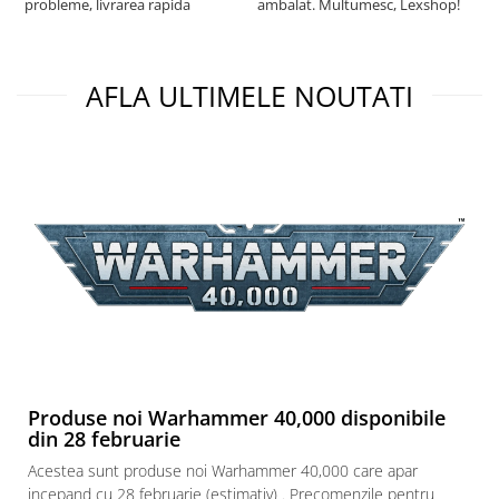
probleme, livrarea rapida
ambalat. Multumesc, Lexshop!
Puzzle 3D
Puzzle 8000 piese
Puzzle 150 piese
AFLA ULTIMELE NOUTATI
Puzzle 1000 piese fluorescent
Puzzle din lemn
Mandala
Puzzle 24 piese
Puzzle-uri metalice si logice
Puzzle 3 in 1
Puzzle 350 piese
Puzzle 275 piese
Puzzle 550 piese
Produse noi Warhammer 40,000 disponibile
Warhammer
din 28 februarie
Warhammer 40K
Acestea sunt produse noi Warhammer 40,000 care apar
incepand cu 28 februarie (estimativ) . Precomenzile pentru
Age of Sigmar