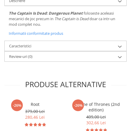
Descriere
Minecraft
Carnetele
The Captain Is Dead: Dangerous Planet
foloseste aceleasi
mecanici de joc precum in
The Captain is Dead
doar ca intr-un
Dragon Ball
mod complet nou.
Pokemon
Informatii conformitate produs
One Piece
Caracteristici
Lord of The Rings
Review-uri
(0)
Naruto Shippuden
Sailor Moon
Harry Potter
PRODUSE ALTERNATIVE
Star Trek
Fallout
Stranger Things
Root
A Game of Thrones (2nd
-26%
-26%
edition)
379,00 Lei
Collectibles
409,00 Lei
280,46 Lei
KPop Demon Hunters
302,66 Lei
Retro Arcade – Jocuri, Console si