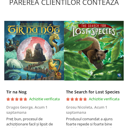
PAREREA CLIENTILOR CONTEAZA
Puzzle 4000 piese
Puzzle 500 piese
4D Cityscape Time Puzzle
Puzzle 180 piese
Puzzle 12 piese
Educative
Puzzle 300 piese
Puzzle
Puzzle 70 piese
Puzzle cu 100 piese
Tir na Nog
The Search for Lost Species
Puzzle cu 200 piese
Achizitie verificata
Achizitie verificata
Puzzle XXL
Dragos George,
Acum 1
Grosu Nicoleta,
Acum 1
C
saptamana
saptamana
2
Puzzle 2 in 1
Preț bun, procesul de
Produsul comandat a ajuns
t
Puzzle 1000 piese panorama
achiziționare facil și lipsit de
foarte repede si foarte bine
s