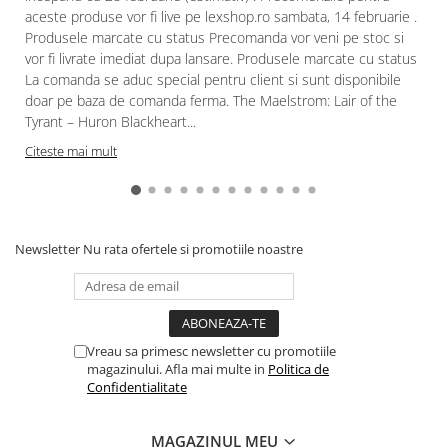
aceste produse vor fi live pe lexshop.ro sambata, 14 februarie .
Paints & Tools
Produsele marcate cu status Precomanda vor veni pe stoc si
Starter Sets
vor fi livrate imediat dupa lansare. Produsele marcate cu status
La comanda se aduc special pentru client si sunt disponibile
Books and Codex
doar pe baza de comanda ferma. The Maelstrom: Lair of the
Accesorii
Tyrant – Huron Blackheart...
Figurine
Citeste mai mult
Star Wars figurine
Friday The 13th
Marvel Univers
Newsletter
Nu rata ofertele si promotiile noastre
Figurine diverse
DC Univers
FUNKO POP!
Vreau sa primesc newsletter cu promotiile
One Piece
magazinului. Afla mai multe in
Politica de
Confidentialitate
Dragon Ball
Anime
MAGAZINUL MEU