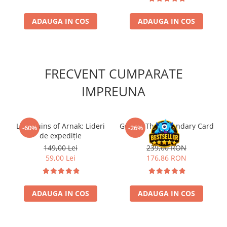
Accesorii Clasice
ADAUGA IN COS
ADAUGA IN COS
Book Nooks
Hello Kitty - Produse Oficiale
Sanrio
Comic Books (Benzi Desenate)
FRECVENT CUMPARATE
Trading Card Games
IMPREUNA
DragonBallZ
Yu-Gi-Oh!
Yu Gi Oh
Lost Ruins of Arnak: Lideri
Gwent: The Legendary Card
-60%
-26%
de expediție
Game!
Pokemon TCG
149,00 Lei
239,00 RON
Accesorii TCG
59,00 Lei
176,86 RON
Digimon Card Game
Cardfight!! Vanguard
ADAUGA IN COS
ADAUGA IN COS
Weis Schwarz
Flesh and Blood