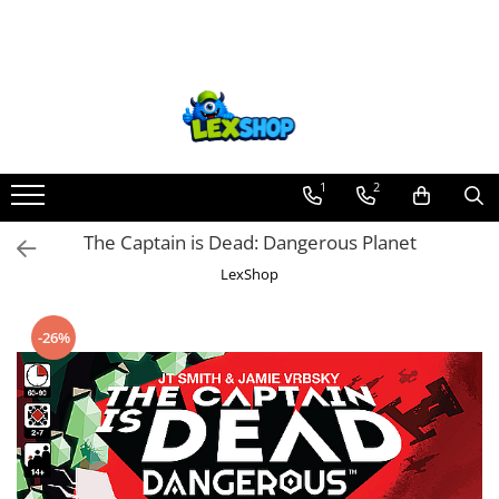
Toate Produsele
Board Games
Games Workshop
Board Games
1
2
Extensii boardgames
The Captain is Dead: Dangerous Planet
Card Games (jocuri cu carti)
LexShop
Extensii card games
Jocuri pentru toata familia
-26%
Party Games (jocuri de petrecere)
Jocuri pentru copii
Smart Games
Puzzle-uri logice
Jocuri cu miniaturi