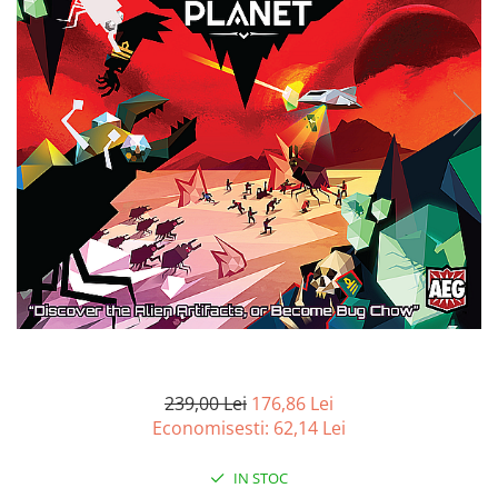
Battletech
Final Girl - solo game
Miniaturi Arkham Horror
Miniaturi HEROCLIX
Accesorii pentru boardgames
Protectii carti (Sleeves)
Playmats
Deck Boxes/Cutii pentru carti
Portofolii/ Clasoare pentru carti
The Army Painter
Organizatoare
Zaruri
239,00 Lei
176,86 Lei
Carti
Economisesti:
62,14
Lei
Carti de joc
Alte produse Hobby
IN STOC