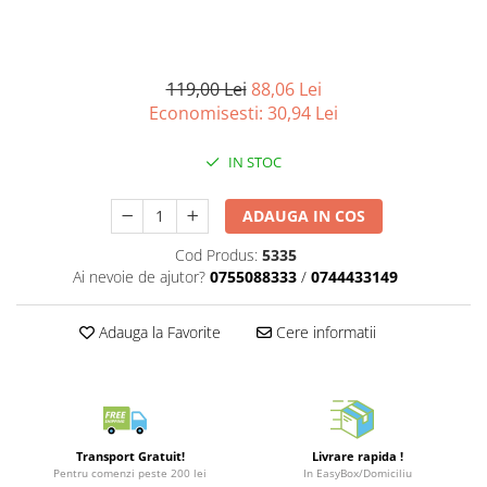
Merch Lex Hobby Store
Pop Culture
Sepci
119,00 Lei
88,06 Lei
Tricouri
Economisesti:
30,94
Lei
Postere
IN STOC
Geek Stuff
Figurine
ADAUGA IN COS
Cani/Pahare
Cod Produs:
5335
Brelocuri
Ai nevoie de ajutor?
0755088333
/
0744433149
Plusuri si papusi
Adauga la Favorite
Cere informatii
Decoratiuni
Carti
Fesuri
Studio Ghibli/My Neighbor
Transport Gratuit!
Livrare rapida !
Totoro/Kiki etc
Pentru comenzi peste 200 lei
In EasyBox/Domiciliu