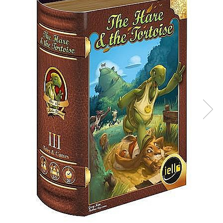
Battletech
Final Girl - solo game
Miniaturi Arkham Horror
Miniaturi HEROCLIX
Accesorii pentru boardgames
Protectii carti (Sleeves)
Playmats
Deck Boxes/Cutii pentru carti
Portofolii/ Clasoare pentru carti
The Army Painter
Organizatoare
Zaruri
Carti
Carti de joc
Alte produse Hobby