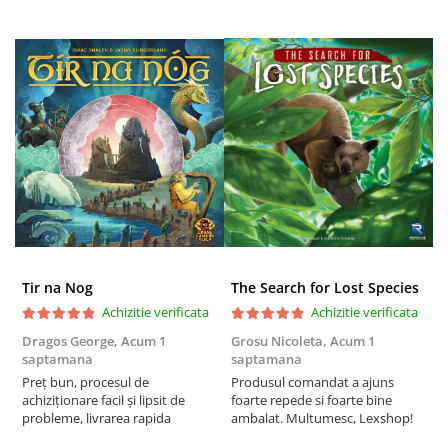
Puzzle 3D
Puzzle 8000 piese
Puzzle 150 piese
Puzzle 1000 piese fluorescent
Puzzle din lemn
Mandala
Puzzle 24 piese
Puzzle-uri metalice si logice
Puzzle 3 in 1
Tir na Nog
The Search for Lost Species
Puzzle 350 piese
Achizitie verificata
Achizitie verificata
Puzzle 275 piese
Dragos George,
Acum 1
Grosu Nicoleta,
Acum 1
C
Puzzle 550 piese
saptamana
saptamana
2
Preț bun, procesul de
Produsul comandat a ajuns
t
Warhammer
achiziționare facil și lipsit de
foarte repede si foarte bine
s
Warhammer 40K
probleme, livrarea rapida
ambalat. Multumesc, Lexshop!
Age of Sigmar