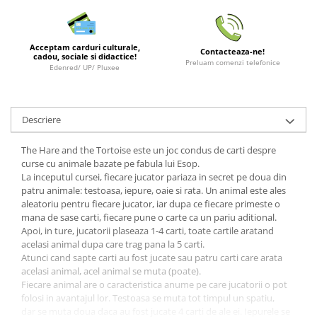
Minecraft
Carnetele
Acceptam carduri culturale,
Dragon Ball
Contacteaza-ne!
cadou, sociale si didactice!
Preluam comenzi telefonice
Edenred/ UP/ Pluxee
Pokemon
One Piece
Lord of The Rings
Descriere
Naruto Shippuden
The Hare and the Tortoise este un joc condus de carti despre
Sailor Moon
curse cu animale bazate pe fabula lui Esop.
La inceputul cursei, fiecare jucator pariaza in secret pe doua din
Harry Potter
patru animale: testoasa, iepure, oaie si rata. Un animal este ales
aleatoriu pentru fiecare jucator, iar dupa ce fiecare primeste o
Star Trek
mana de sase carti, fiecare pune o carte ca un pariu aditional.
Fallout
Apoi, in ture, jucatorii plaseaza 1-4 carti, toate cartile aratand
acelasi animal dupa care trag pana la 5 carti.
Stranger Things
Atunci cand sapte carti au fost jucate sau patru carti care arata
Collectibles
acelasi animal, acel animal se muta (poate).
Fiecare animal are o caracteristica anume pe care jucatorii o pot
KPop Demon Hunters
folosi in avantajul lor. Testoasa se muta tot timpul un spatiu,
dar se muta doua daca au fost jucate 4 carti de ale ei. Iepurele se
Retro Arcade – Jocuri, Console si