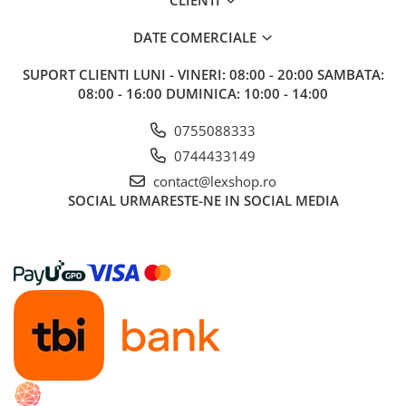
Alte RPG
DATE COMERCIALE
LEGO
Cutii depozitare
SUPORT CLIENTI
LUNI - VINERI: 08:00 - 20:00 SAMBATA:
08:00 - 16:00 DUMINICA: 10:00 - 14:00
Decoratiuni si accesorii
Ghiozdane si rechizite
0755088333
Animal Crossing
0744433149
Lego Architecture
contact@lexshop.ro
SOCIAL
URMARESTE-NE IN SOCIAL MEDIA
Lego Art
Lego Boost
Lego Bluey
Lego City
Lego Classic
Lego Colectia Botanica
Lego Creator
Lego Creator Expert