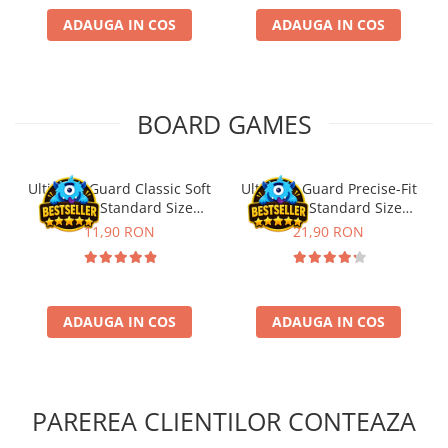
ADAUGA IN COS
ADAUGA IN COS
Puzzle 4000 piese
Puzzle 500 piese
4D Cityscape Time Puzzle
BOARD GAMES
Puzzle 180 piese
Puzzle 12 piese
Educative
Ultimate Guard Classic Soft
Ultimate Guard Precise-Fit
Sleeves Standard Size
Sleeves Standard Size
Puzzle 300 piese
Transparent (100)
Transparent (100)
11,90 RON
21,90 RON
Puzzle
Puzzle 70 piese
Puzzle cu 100 piese
ADAUGA IN COS
ADAUGA IN COS
Puzzle cu 200 piese
Puzzle XXL
Puzzle 2 in 1
PAREREA CLIENTILOR CONTEAZA
Puzzle 1000 piese panorama