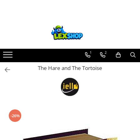
Toate Produsele
Board Games
Games Workshop
Board Games
1
2
Extensii boardgames
The Hare and The Tortoise
Card Games (jocuri cu carti)
Extensii card games
Jocuri pentru toata familia
Party Games (jocuri de petrecere)
Jocuri pentru copii
-26%
Smart Games
Puzzle-uri logice
Jocuri cu miniaturi