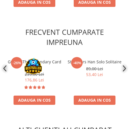
ADAUGA IN COS
ADAUGA IN COS
Disney Lorcana
Altered
Star Wars Unlimited
FRECVENT CUMPARATE
UniVersus CCG
IMPREUNA
Neverrift TCG
Riftbound League of Legends TCG
Hololive
Gwent: The Legendary Card
Star Wars Han Solo Solitaire
-26%
-40%
Game!
Magic The Gathering TCG
89,00 Lei
239,00 Lei
53,40 Lei
One Piece Card Game
176,86 Lei
Colectii Oficiale Topps si Panini si
altele
Final Fantasy
ADAUGA IN COS
ADAUGA IN COS
Grand Archive TCG
Alte TCG-uri
Carti singles