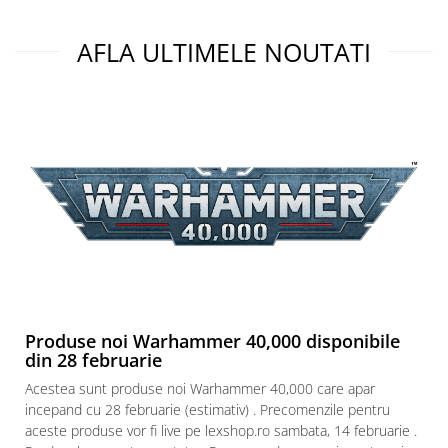
Paints & Tools
AFLA ULTIMELE NOUTATI
Starter Sets
Books and Codex
Accesorii
Figurine
Star Wars figurine
Friday The 13th
Marvel Univers
Figurine diverse
DC Univers
FUNKO POP!
Produse noi Warhammer 40,000 disponibile
din 28 februarie
One Piece
Acestea sunt produse noi Warhammer 40,000 care apar
Dragon Ball
incepand cu 28 februarie (estimativ) . Precomenzile pentru
Anime
aceste produse vor fi live pe lexshop.ro sambata, 14 februarie .