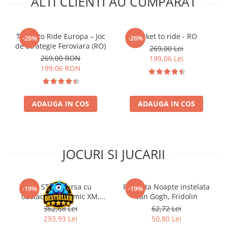
ALTI CLIENTI AU CUMPARAT
Riftbound singles
Gundam TCG
Ticket to Ride Europa – Joc
Ticket to ride - RO
-26%
-26%
Puzzle
de Strategie Feroviara (RO)
269,00 Lei
Puzzle 1000 piese
269,00 RON
199,06 Lei
199,06 RON
Accesorii pentru puzzle
Puzzle 3000 piese
Puzzle 2000 piese
ADAUGA IN COS
ADAUGA IN COS
Puzzle 1500 piese
Puzzle 20 piese
Puzzle 60 piese
JOCURI SI JUCARII
Puzzle 4 in 1
Puzzle 40 piese
Kit STEM Cursa cu
Flasneta Noapte instelata
-19%
-19%
Puzzle 30 piese
obstacole Dynamic XM,
Van Gogh, Fridolin
Fischertechnik
362,88 Lei
62,72 Lei
Puzzle 120 piese
293,93 Lei
50,80 Lei
Puzzle 260 piese