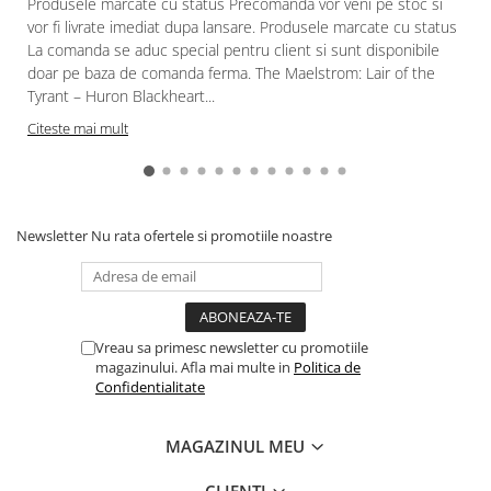
Produsele marcate cu status Precomanda vor veni pe stoc si
Gundam
vor fi livrate imediat dupa lansare. Produsele marcate cu status
Accesorii Gundam
La comanda se aduc special pentru client si sunt disponibile
Transformers
doar pe baza de comanda ferma. The Maelstrom: Lair of the
Tyrant – Huron Blackheart...
Modele Revell
Citeste mai mult
Figurine NECA
D&D si Alte RPG
Manuale
Newsletter
Nu rata ofertele si promotiile noastre
Figurine
Altele
Screens
Nolzur
Vreau sa primesc newsletter cu promotiile
magazinului. Afla mai multe in
Politica de
Premium
Confidentialitate
Board games
Harti
MAGAZINUL MEU
Teren
CLIENTI