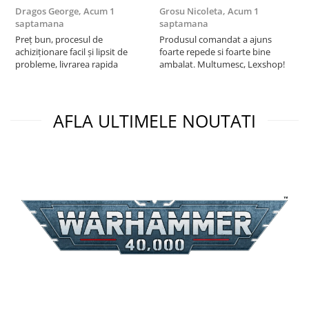
Puzzle 3D
Dragos George,
Acum 1
Grosu Nicoleta,
Acum 1
Б
saptamana
saptamana
s
Puzzle 8000 piese
Preț bun, procesul de
Produsul comandat a ajuns
5
achiziționare facil și lipsit de
foarte repede si foarte bine
Puzzle 150 piese
probleme, livrarea rapida
ambalat. Multumesc, Lexshop!
Puzzle 1000 piese fluorescent
Puzzle din lemn
AFLA ULTIMELE NOUTATI
Mandala
Puzzle 24 piese
Puzzle-uri metalice si logice
Puzzle 3 in 1
Puzzle 350 piese
Puzzle 275 piese
Puzzle 550 piese
Warhammer
Warhammer 40K
Age of Sigmar