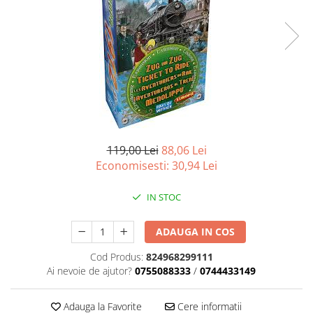
Battletech
Final Girl - solo game
Miniaturi Arkham Horror
Miniaturi HEROCLIX
Accesorii pentru boardgames
Protectii carti (Sleeves)
Playmats
119,00 Lei
88,06 Lei
Deck Boxes/Cutii pentru carti
Economisesti:
30,94
Lei
Portofolii/ Clasoare pentru carti
IN STOC
The Army Painter
Organizatoare
ADAUGA IN COS
Zaruri
Carti
Cod Produs:
824968299111
Ai nevoie de ajutor?
0755088333
/
0744433149
Carti de joc
Alte produse Hobby
Adauga la Favorite
Cere informatii