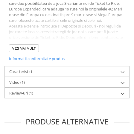
Minecraft
care dau posibilitatea de a juca 3 variante noi de Ticket to Ride:
Europe Expanded, care adauga 19 rute noi la originalele 46; Mari
Carnetele
orase din Europa cu destinatii spre 9 mari orase si Mega Europa:
care foloseste toate cartile si cele originale si cele noi.
Dragon Ball
Aceasta extensie introduce si Depozite si Depouri - noi reguli de
Pokemon
joc care te lasa ca creezi strategii de joc noi si care pot fi jucate
orice versiune de Ticket to Ride. Depourile din lemn sunt asezate
One Piece
de jucatori pe ce oras vor. Pe parcursul jocului fiecare depozit al
jucatorilor vor acumula carti de vagoane si cei care vor gandi
VEZI MAI MULT
Lord of The Rings
foarte bine si vor calcula timpul exact vor face rost de o gramada
Naruto Shippuden
Informatii conformitate produs
de carti de vagoane.
Contine:
Sailor Moon
- 5 depozite
Caracteristici
Harry Potter
- 25 depouri
Video
(1)
- 101 carti de destinatie din care 55 noi si regulament.
Star Trek
Review-uri
(1)
Fallout
Stranger Things
Collectibles
PRODUSE ALTERNATIVE
KPop Demon Hunters
Retro Arcade – Jocuri, Console si