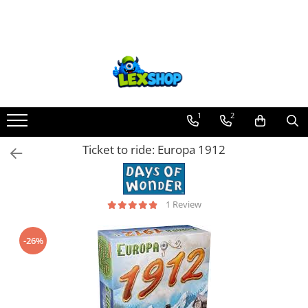
Toate Produsele
Board Games
Games Workshop
Board Games
1
2
Extensii boardgames
Ticket to ride: Europa 1912
Card Games (jocuri cu carti)
Extensii card games
Jocuri pentru toata familia
1 Review
Party Games (jocuri de petrecere)
-26%
Jocuri pentru copii
Smart Games
Puzzle-uri logice
Jocuri cu miniaturi