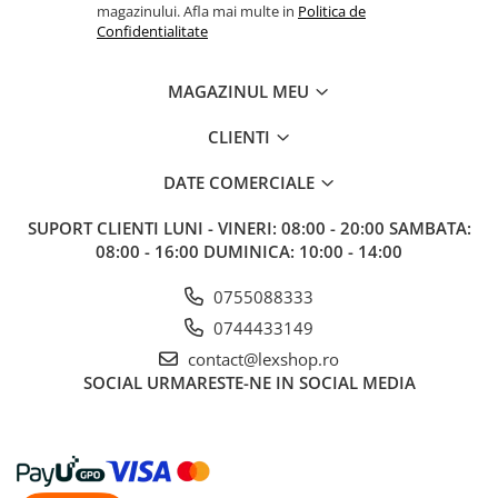
Gundam
magazinului. Afla mai multe in
Politica de
Confidentialitate
Transformers
Modele Revell
MAGAZINUL MEU
D&D si Alte RPG
CLIENTI
Manuale
Figurine
DATE COMERCIALE
Altele
SUPORT CLIENTI
LUNI - VINERI: 08:00 - 20:00 SAMBATA:
Screens
08:00 - 16:00 DUMINICA: 10:00 - 14:00
Nolzur
0755088333
Premium
0744433149
Board games
contact@lexshop.ro
SOCIAL
URMARESTE-NE IN SOCIAL MEDIA
Harti
Teren
Alte RPG
LEGO