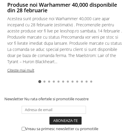
Produse noi Warhammer 40,000 disponibile
Paints & Tools
din 28 februarie
Starter Sets
Acestea sunt produse noi Warhammer 40,000 care apar
incepand cu 28 februarie (estimativ) . Precomenzile pentru
Books and Codex
aceste produse vor fi live pe lexshop.ro sambata, 14 februarie .
Accesorii
Produsele marcate cu status Precomanda vor veni pe stoc si
vor fi livrate imediat dupa lansare. Produsele marcate cu status
Figurine
La comanda se aduc special pentru client si sunt disponibile
Star Wars figurine
doar pe baza de comanda ferma. The Maelstrom: Lair of the
Friday The 13th
Tyrant – Huron Blackheart...
Marvel Univers
Citeste mai mult
Figurine diverse
DC Univers
FUNKO POP!
Newsletter
Nu rata ofertele si promotiile noastre
One Piece
Dragon Ball
Anime
Vreau sa primesc newsletter cu promotiile