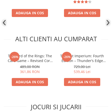
Disney Lorcana
Altered
ADAUGA IN COS
ADAUGA IN COS
Star Wars Unlimited
UniVersus CCG
Neverrift TCG
ALTI CLIENTI AU CUMPARAT
Riftbound League of Legends TCG
Hololive
The Lord of the Rings: The
Twilight Imperium: Fourth
-26%
-26%
Magic The Gathering TCG
Card Game – Revised Core
Edition – Thunder’s Edge
Set
Expansion (EN)
One Piece Card Game
489,00 RON
729,00 Lei
361,86 RON
539,46 Lei
Colectii Oficiale Topps si Panini si
altele
ADAUGA IN COS
ADAUGA IN COS
Final Fantasy
Grand Archive TCG
Alte TCG-uri
JOCURI SI JUCARII
Carti singles