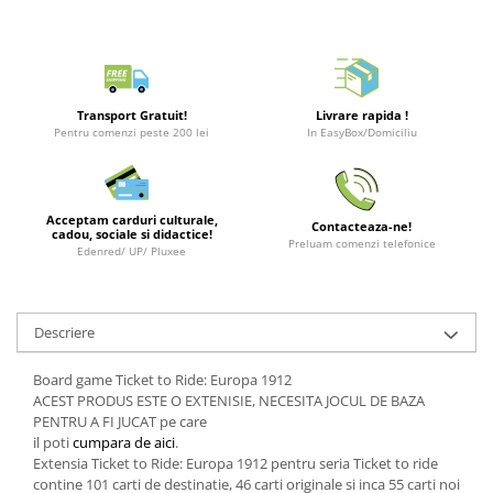
Merch Lex Hobby Store
Pop Culture
Sepci
Tricouri
Transport Gratuit!
Livrare rapida !
Pentru comenzi peste 200 lei
In EasyBox/Domiciliu
Postere
Geek Stuff
Figurine
Acceptam carduri culturale,
Contacteaza-ne!
cadou, sociale si didactice!
Cani/Pahare
Preluam comenzi telefonice
Edenred/ UP/ Pluxee
Brelocuri
Plusuri si papusi
Descriere
Decoratiuni
Carti
Board game Ticket to Ride: Europa 1912
ACEST PRODUS ESTE O EXTENISIE, NECESITA JOCUL DE BAZA
Fesuri
PENTRU A FI JUCAT pe care
il poti
cumpara de aici
.
Studio Ghibli/My Neighbor
Extensia Ticket to Ride: Europa 1912 pentru seria Ticket to ride
Totoro/Kiki etc
contine 101 carti de destinatie, 46 carti originale si inca 55 carti noi