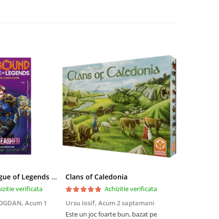
Riftbound League of Legends TCG Unleashed Booster Pack 14 Carti
Clans of Caledonia
izitie verificata
Achizitie verificata
BOGDAN,
Acum 1
Ursu Iosif,
Acum 2 saptamani
Cristian Neg
saptamani
Este un joc foarte bun, bazat pe