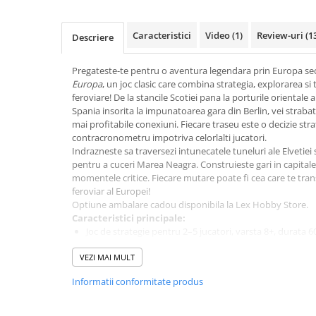
Merch Lex Hobby Store
Pop Culture
Caracteristici
Video
(1)
Review-uri
(1
Descriere
Sepci
Tricouri
Pregateste-te pentru o aventura legendara prin Europa sec
Europa
, un joc clasic care combina strategia, explorarea si
Postere
feroviare! De la stancile Scotiei pana la porturile orientale 
Spania insorita la impunatoarea gara din Berlin, vei straba
Geek Stuff
mai profitabile conexiuni. Fiecare traseu este o decizie stra
Figurine
contracronometru impotriva celorlalti jucatori.
Indrazneste sa traversezi intunecatele tuneluri ale Elvetiei 
Cani/Pahare
pentru a cuceri Marea Neagra. Construieste gari in capitale i
Brelocuri
momentele critice. Fiecare mutare poate fi cea care te tr
feroviar al Europei!
Plusuri si papusi
Optiune ambalare cadou disponibila la Lex Hobby Store.
Caracteristici principale:
Decoratiuni
Joc de strategie pentru 2–5 jucatori, varsta 8+, durata 
Carti
Harti iconice ale Europei cu tuneluri, feriboturi si gari
VEZI MAI MULT
Mecanica premiata de completare a rutelor feroviare
Fesuri
Ideal pentru familii, incepatori si jucatori pasionati
Informatii conformitate produs
Atmosfera de aventura istorica si competitie accesibila
Studio Ghibli/My Neighbor
Totoro/Kiki etc