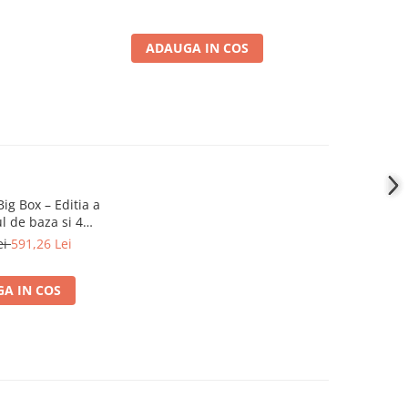
ADAUGA IN COS
Big Box – Editia a
ul de baza si 4
tensii
ei
591,26 Lei
A IN COS