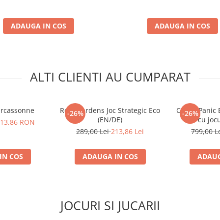
ADAUGA IN COS
ADAUGA IN COS
ALTI CLIENTI AU CUMPARAT
arcassonne
Reef Gardens Joc Strategic Eco
Castle Panic 
-26%
-26%
(EN/DE)
2-a cu joc
13,86 RON
ex
289,00 Lei
213,86 Lei
799,00 L
IN COS
ADAUGA IN COS
ADAUG
JOCURI SI JUCARII