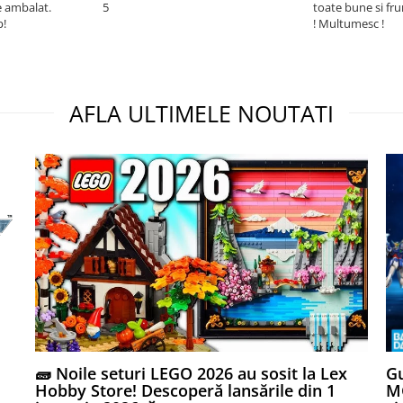
e ambalat.
5
toate bune si fr
p!
! Multumesc !
AFLA ULTIMELE NOUTATI
🧱 Noile seturi LEGO 2026 au sosit la Lex
Gu
Hobby Store! Descoperă lansările din 1
MG