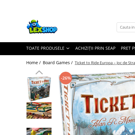
Toate Produsele
Board Games
Games Workshop
TOATE PRODUSELE
ACHIZIȚII PRIN SEAP
PRET 
Board Games
Extensii boardgames
Home /
Board Games /
Ticket to Ride Europa – Joc de Str
Card Games (jocuri cu carti)
Extensii card games
-26%
Jocuri pentru toata familia
Party Games (jocuri de petrecere)
Jocuri pentru copii
Smart Games
Puzzle-uri logice
Jocuri cu miniaturi