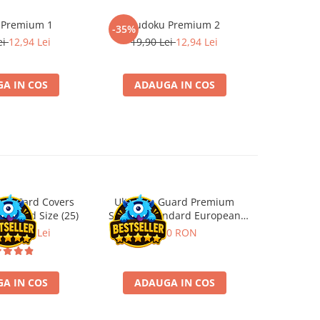
 Premium 1
Sudoku Premium 2
Instrumen
-35%
l
ei
12,94 Lei
19,90 Lei
12,94 Lei
1
A IN COS
ADAUGA IN COS
ADA
ard Card Covers
Ultimate Guard Premium
Gwent Playm
-26%
andard Size (25)
Sleeves Standard European
vari
Board Game Size (50)
ei
22,13 Lei
9,90 RON
129,
A IN COS
ADAUGA IN COS
VE