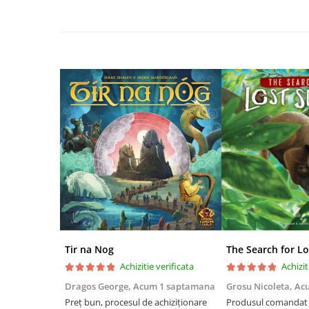
Riftbound singles
Gundam TCG
Puzzle
Puzzle 1000 piese
Accesorii pentru puzzle
Puzzle 3000 piese
Puzzle 2000 piese
Puzzle 1500 piese
Puzzle 20 piese
Puzzle 60 piese
Puzzle 4 in 1
Puzzle 40 piese
Tir na Nog
The Search for Lo
Puzzle 30 piese
Achizitie verificata
Achizit
Puzzle 120 piese
Dragos George,
Acum 1 saptamana
Grosu Nicoleta,
Ac
Preț bun, procesul de achiziționare
Produsul comandat a
Puzzle 260 piese