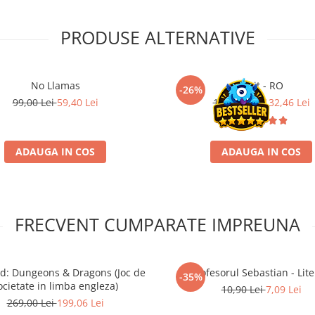
PRODUSE ALTERNATIVE
No Llamas
Dixit - RO
-26%
99,00 Lei
59,40 Lei
179,00 Lei
132,46 Lei
ADAUGA IN COS
ADAUGA IN COS
FRECVENT CUMPARATE IMPREUNA
ed: Dungeons & Dragons (Joc de
Profesorul Sebastian - Lite
-35%
ocietate in limba engleza)
10,90 Lei
7,09 Lei
269,00 Lei
199,06 Lei