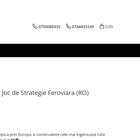
0755088333
0744433149
0,00
 Joc de Strategie Feroviara (RO)
epica prin Europa si construieste cele mai ingenioase rute
tului! 🚂🌍✨