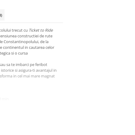
3)
olului trecut cu
Ticket to Ride
 tensiunea constructiei de rute
ale Constantinopolului, de la
te continentul in cautarea celor
tegica si o cursa
sau sa te imbarci pe feribot
storice si asigura-ti avantajul in
ansforma in cel mai mare magnat
60 min