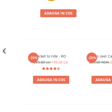
Accesorii Clasice
Book Nooks
ADAUGA IN COS
Hello Kitty - Produse Oficiale
Sanrio
Comic Books (Benzi Desenate)
Trading Card Games
DragonBallZ
Yu-Gi-Oh!
Ticket to ride - RO
Mists over C
-26%
-26%
Yu Gi Oh
269,00 Lei
199,06 Lei
289,00 RON
2
Pokemon TCG
Accesorii TCG
ADAUGA IN COS
ADAUGA 
Digimon Card Game
Cardfight!! Vanguard
Weis Schwarz
Flesh and Blood