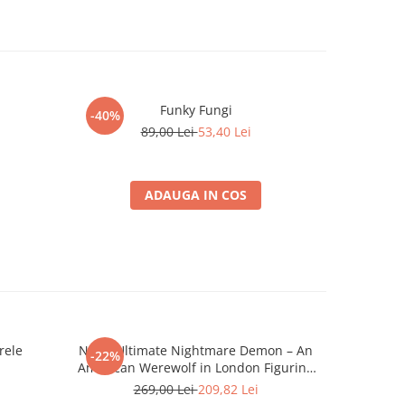
Funky Fungi
-40%
-60%
89,00 Lei
53,40 Lei
ADAUGA IN COS
rele
NECA Ultimate Nightmare Demon – An
-22%
-26%
American Werewolf in London Figurina
1
18 cm
269,00 Lei
209,82 Lei