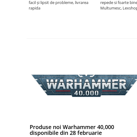
facil și lipsit de probleme, livrarea
repede si foarte bin
rapida
Multumesc, Lexsho
Puzzle 4000 piese
Puzzle 500 piese
4D Cityscape Time Puzzle
Puzzle 180 piese
Puzzle 12 piese
Educative
Puzzle 300 piese
Puzzle
Puzzle 70 piese
Puzzle cu 100 piese
Puzzle cu 200 piese
Puzzle XXL
Puzzle 2 in 1
Produse noi Warhammer 40,000
disponibile din 28 februarie
Puzzle 1000 piese panorama