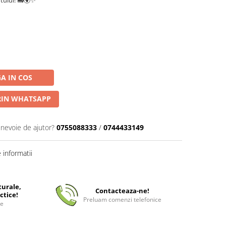
A IN COS
IN WHATSAPP
 nevoie de ajutor?
0755088333
/
0744433149
informatii
turale,
Contacteaza-ne!
ctice!
Preluam comenzi telefonice
ee