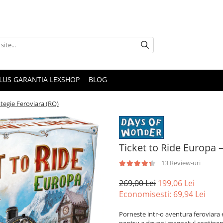
PLUS GARANTIA LEXSHOP
BLOG
ategie Feroviara (RO)
Ticket to Ride Europa –
13 Review-uri
269,00 Lei
199,06 Lei
Economisesti:
69,94
Lei
Porneste intr-o aventura feroviara 
pentru a deveni magnatul continen