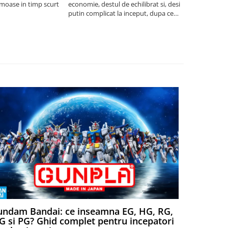
umoase in timp scurt
economie, destul de echilibrat si, desi
5
putin complicat la inceput, dupa ce
intelegi mecanismele il poti juca
foarte usor.
ndam Bandai: ce inseamna EG, HG, RG,
Aventuri
 si PG? Ghid complet pentru incepatori
Episodul