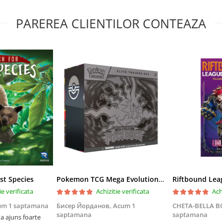
PAREREA CLIENTILOR CONTEAZA
st Species
Pokemon TCG Mega Evolution Pitch Black Elite Trainer Box
ie verificata
Achizitie verificata
Ach
um 1 saptamana
Бисер Йорданов,
Acum 1
CHETA-BELLA 
saptamana
saptamana
 ajuns foarte