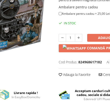
Ambalare pentru cadou
Ambalare pentru cadou + 25,00 Lei
IN STOC
ADAUG
COMANDĂ PR
Cod Produs:
824968617182
Ai
Adauga la Favorite
Cere 
Acceptam carduri cul
Livrare rapida !
cadou, sociale si dida
In EasyBox/Domiciliu
Edenred/ UP/ Plux