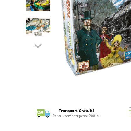
Battletech
Final Girl - solo game
Miniaturi Arkham Horror
Miniaturi HEROCLIX
Accesorii pentru boardgames
Protectii carti (Sleeves)
Playmats
Deck Boxes/Cutii pentru carti
Portofolii/ Clasoare pentru carti
Distribuie
The Army Painter
pe
Organizatoare
Facebook
Zaruri
Carti
Transport Gratuit!
Carti de joc
Pentru comenzi peste 200 lei
Alte produse Hobby