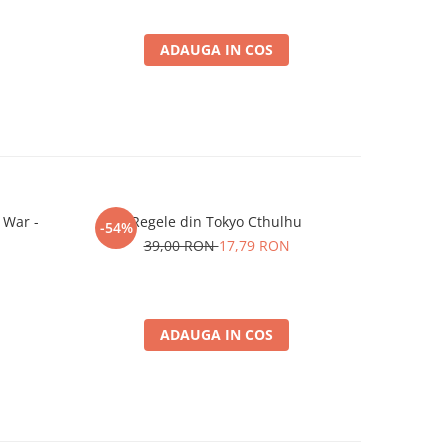
ADAUGA IN COS
 War -
Regele din Tokyo Cthulhu
-54%
-26%
39,00 RON
17,79 RON
ADAUGA IN COS