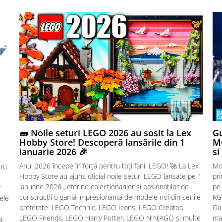
🧱 Noile seturi LEGO 2026 au sosit la Lex
Gu
Hobby Store! Descoperă lansările din 1
MG
ianuarie 2026 🎉
si
Anul 2026 începe în forță pentru toți fanii LEGO! 🚀 La Lex
Mo
tru
Hobby Store au ajuns oficial noile seturi LEGO lansate pe 1
pr
ianuarie 2026 , oferind colecționarilor și pasionaților de
pe
r
construcții o gamă impresionantă de modele noi din seriile
RG,
sele
preferate: LEGO Technic, LEGO Icons, LEGO Creator,
Gu
LEGO Friends, LEGO Harry Potter, LEGO NINJAGO și multe
mac
a.