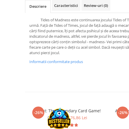
Merch Lex Hobby Store
Caracteristici
Review-uri
(0)
Descriere
Pop Culture
Sepci
Tides of Madness este continuarea jocului Tides of Times
urmă. Față de Tides of Times, jocul de față adaugă o meca
Tricouri
cărți fiind puternice, îți pot afecta psihicul și de aceea treb
indicatorul de madness, altfel, vei pierde jocul în favoarea p
Postere
optsprezece cărți conțin simbolul - madness- Vei primi câ
Geek Stuff
fiecare carte pe care o deții cu acel simbol. Dacă reușeșt
atunci pierzi jocul.
Figurine
Informatii conformitate produs
Cani/Pahare
Brelocuri
Plusuri si papusi
Decoratiuni
Carti
Fesuri
Gwent: The Legendary Card Game!
Arkham
-26%
-26%
Studio Ghibli/My Neighbor
239,00 Lei
176,86 Lei
Totoro/Kiki etc