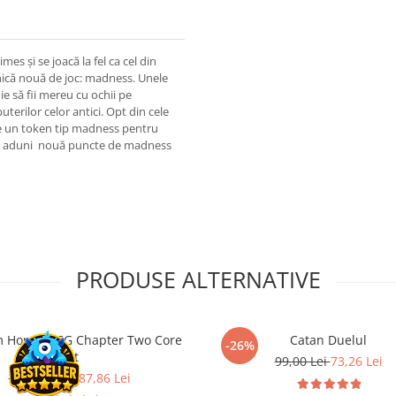
 și se joacă la fel ca cel din
nică nouă de joc: madness. Unele
uie să fii mereu cu ochii pe
uterilor celor antici. Opt din cele
te un token tip madness pentru
i să aduni nouă puncte de madness
PRODUSE ALTERNATIVE
 Horror LCG Chapter Two Core
Catan Duelul
-26%
Set
99,00 Lei
73,26 Lei
389,00 Lei
287,86 Lei