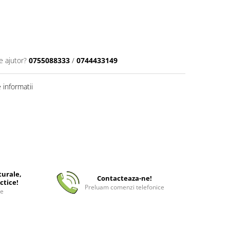
e ajutor?
0755088333
/
0744433149
informatii
turale,
Contacteaza-ne!
ctice!
Preluam comenzi telefonice
ee