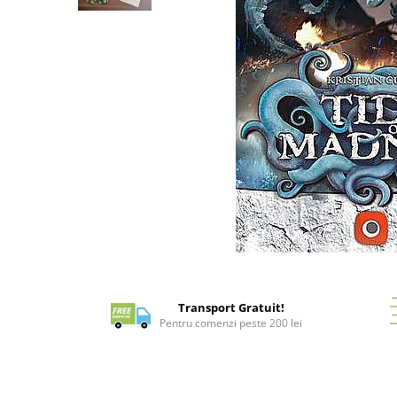
Battletech
Final Girl - solo game
Miniaturi Arkham Horror
Miniaturi HEROCLIX
Accesorii pentru boardgames
Protectii carti (Sleeves)
Playmats
Deck Boxes/Cutii pentru carti
Portofolii/ Clasoare pentru carti
The Army Painter
Distribuie
Organizatoare
pe
Zaruri
Facebook
Transport Gratuit!
Carti
Pentru comenzi peste 200 lei
Carti de joc
Alte produse Hobby