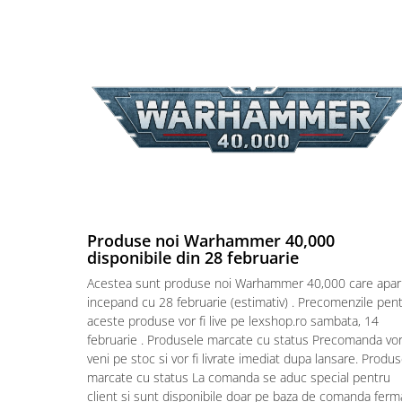
Puzzle 4000 piese
Puzzle 500 piese
4D Cityscape Time Puzzle
Puzzle 180 piese
Puzzle 12 piese
Educative
Puzzle 300 piese
Puzzle
Produse noi Warhammer 40,000
Puzzle 70 piese
disponibile din 28 februarie
Puzzle cu 100 piese
Acestea sunt produse noi Warhammer 40,000 care apar
incepand cu 28 februarie (estimativ) . Precomenzile pen
Puzzle cu 200 piese
aceste produse vor fi live pe lexshop.ro sambata, 14
Puzzle XXL
februarie . Produsele marcate cu status Precomanda vo
veni pe stoc si vor fi livrate imediat dupa lansare. Produ
Puzzle 2 in 1
marcate cu status La comanda se aduc special pentru
Puzzle 1000 piese panorama
client si sunt disponibile doar pe baza de comanda ferm