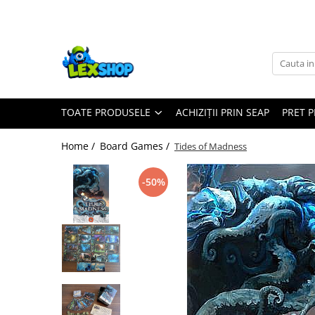
Toate Produsele
Board Games
Games Workshop
TOATE PRODUSELE
ACHIZIȚII PRIN SEAP
PRET 
Board Games
Extensii boardgames
Home /
Board Games /
Tides of Madness
Card Games (jocuri cu carti)
Extensii card games
-50%
Jocuri pentru toata familia
Party Games (jocuri de petrecere)
Jocuri pentru copii
Smart Games
Puzzle-uri logice
Jocuri cu miniaturi