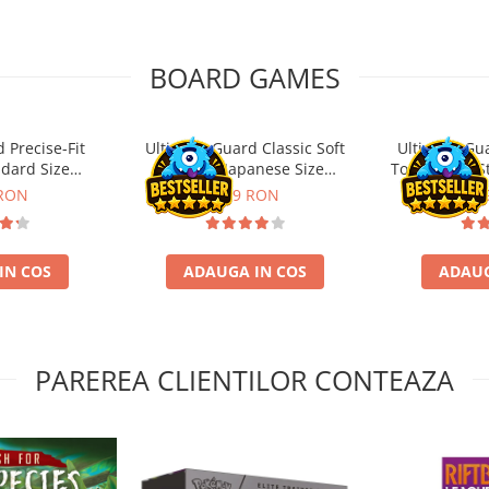
BOARD GAMES
 Precise-Fit
Ultimate Guard Classic Soft
Ultimate Gu
ndard Size
Sleeves Japanese Size
Toploading St
nt (100)
Transparent (100)
 RON
9,99 RON
29,
IN COS
ADAUGA IN COS
ADAUG
PAREREA CLIENTILOR CONTEAZA