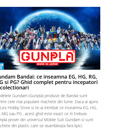
ndam Bandai: ce inseamna EG, HG, RG,
Aventuri
 si PG? Ghid complet pentru incepatori
Episodul
 colectionari
MonstruLex t
delele Gundam (Gunpla) produse de Bandai sunt
a suflat pes
intre cele mai populare machete din lume. Daca ai ajuns
la picioarele
 Lex Hobby Store si te-ai intrebat ce inseamna EG, HG,
era clar: com
 MG sau PG , acest ghid este exact ce iti trebuie.
eroii! 🧭 Mi
npla provin din universul Mobile Suit Gundam si sunt
titluri, ech
hete din plastic care se asambleaza fara lipici.
sau s-au tel