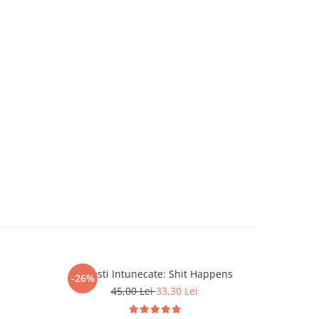
Povesti Intunecate: Shit Happens
Agent Aven
-26%
-26%
si bl
45,00 Lei
33,30 Lei