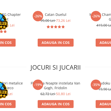
 LCG Chapter
Catan Duelul
Marvel Cham
-26%
-26%
e Set
99,00 Lei
73,26 Lei
87,86 Lei
419,00 L
IN COS
ADAUGA IN COS
ADAUG
JOCURI SI JUCARII
ulori metalice
Flasneta Noapte instelata Van
Sudoku
-19%
-35%
ce, Djeco
Gogh, Fridolin
19,90 L
0,80 Lei
62,72 Lei
50,80 Lei
IN COS
ADAUGA IN COS
ADAUG