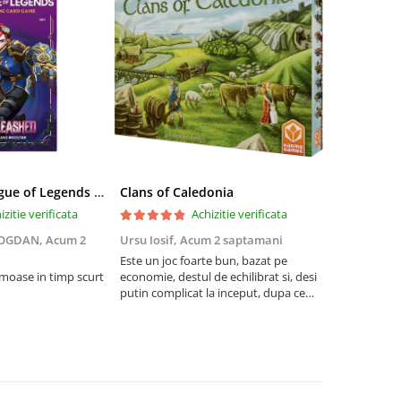
Riftbound League of Legends TCG Unleashed Booster Pack 14 Carti
Clans of Caledonia
izitie verificata
Achizitie verificata
BOGDAN,
Acum 2
Ursu Iosif,
Acum 2 saptamani
Cristian Neg
saptamani
Este un joc foarte bun, bazat pe
umoase in timp scurt
economie, destul de echilibrat si, desi
5
putin complicat la inceput, dupa ce
intelegi mecanismele il poti juca
foarte usor.