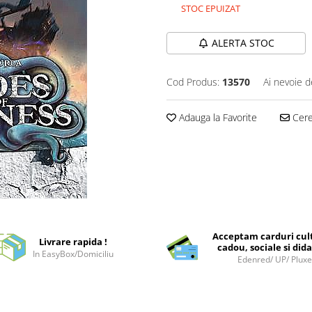
STOC EPUIZAT
ALERTA STOC
Cod Produs:
13570
Ai nevoie d
Adauga la Favorite
Cere 
Acceptam carduri cul
Livrare rapida !
cadou, sociale si dida
In EasyBox/Domiciliu
Edenred/ UP/ Plux