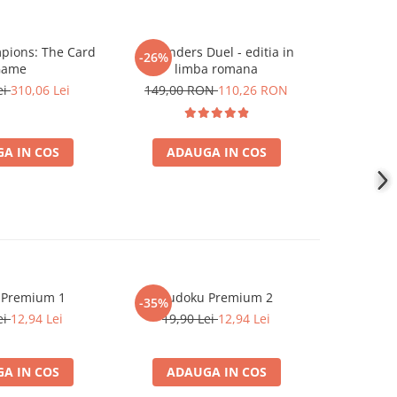
pions: The Card
7 Wonders Duel - editia in
7 Wonder
-26%
-26%
Game
limba romana
li
ei
310,06 Lei
149,00 RON
110,26 RON
289,0
A IN COS
ADAUGA IN COS
ADA
 Premium 1
Sudoku Premium 2
Instrumen
-35%
-19%
l
ei
12,94 Lei
19,90 Lei
12,94 Lei
181,4
A IN COS
ADAUGA IN COS
ADA