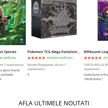
st Species
Pokemon TCG Mega Evolution Pitch Black Elite Trainer Box
ie verificata
Achizitie verificata
Ach
um 1 saptamana
Бисер Йорданов,
Acum 1
CHETA-BELLA 
saptamana
saptamani
 ajuns foarte
e ambalat.
5
toate bune si fr
p!
! Multumesc !
AFLA ULTIMELE NOUTATI