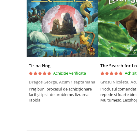
Riftbound singles
Gundam TCG
Puzzle
Puzzle 1000 piese
Accesorii pentru puzzle
Puzzle 3000 piese
Puzzle 2000 piese
Tir na Nog
The Search for Lo
Puzzle 1500 piese
Achizitie verificata
Achizit
Puzzle 20 piese
Dragos George,
Acum 1 saptamana
Grosu Nicoleta,
Ac
Puzzle 60 piese
Preț bun, procesul de achiziționare
Produsul comandat a
facil și lipsit de probleme, livrarea
repede si foarte bin
Puzzle 4 in 1
rapida
Multumesc, Lexsho
Puzzle 40 piese
Puzzle 30 piese
Puzzle 120 piese
Puzzle 260 piese