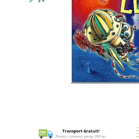
Battletech
Final Girl - solo game
Miniaturi Arkham Horror
Miniaturi HEROCLIX
Accesorii pentru boardgames
Protectii carti (Sleeves)
Playmats
Deck Boxes/Cutii pentru carti
Portofolii/ Clasoare pentru carti
The Army Painter
Organizatoare
Zaruri
Carti
Distribuie
Carti de joc
pe
Facebook
Transport Gratuit!
Alte produse Hobby
Pentru comenzi peste 200 lei