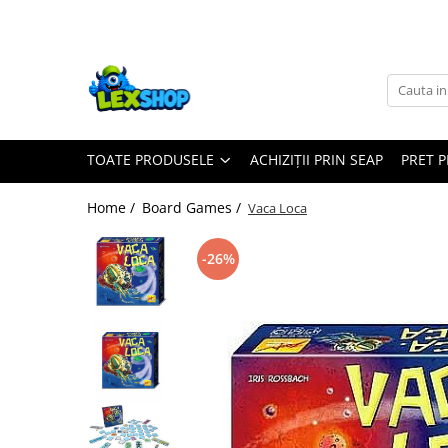
Toate Produsele
Board Games
Games Workshop
TOATE PRODUSELE
ACHIZIȚII PRIN SEAP
PRET 
Board Games
Extensii boardgames
Home /
Board Games /
Vaca Loca
Card Games (jocuri cu carti)
Extensii card games
-26%
Jocuri pentru toata familia
Party Games (jocuri de petrecere)
Jocuri pentru copii
Smart Games
Puzzle-uri logice
Jocuri cu miniaturi