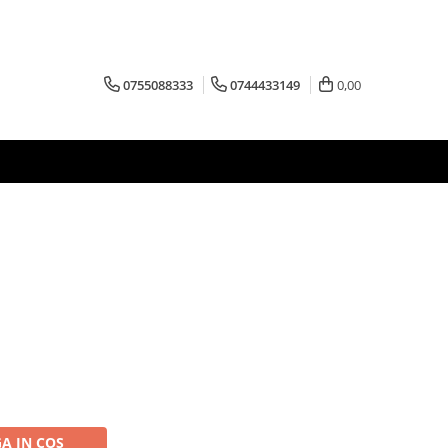
0755088333
0744433149
0,00
A IN COS