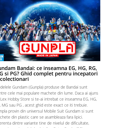
ndam Bandai: ce inseamna EG, HG, RG,
Aventuri
 si PG? Ghid complet pentru incepatori
Episodul
 colectionari
MonstruLex t
delele Gundam (Gunpla) produse de Bandai sunt
a suflat pes
intre cele mai populare machete din lume. Daca ai ajuns
la picioarele
 Lex Hobby Store si te-ai intrebat ce inseamna EG, HG,
era clar: com
 MG sau PG , acest ghid este exact ce iti trebuie.
eroii! 🧭 Mi
npla provin din universul Mobile Suit Gundam si sunt
titluri, ech
hete din plastic care se asambleaza fara lipici.
sau s-au tel
erenta dintre variante tine de nivelul de dificultate,
le impartase