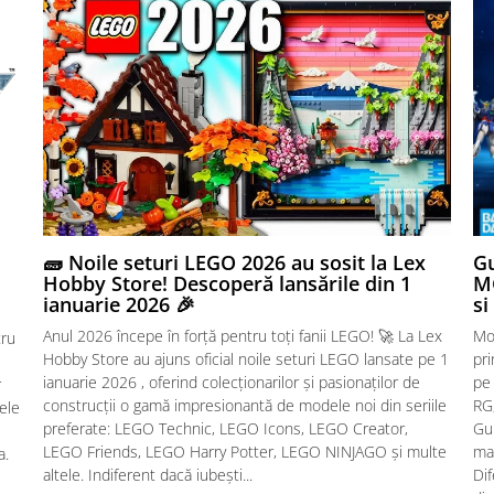
🧱 Noile seturi LEGO 2026 au sosit la Lex
Gu
Hobby Store! Descoperă lansările din 1
MG
ianuarie 2026 🎉
si
Anul 2026 începe în forță pentru toți fanii LEGO! 🚀 La Lex
Mo
tru
Hobby Store au ajuns oficial noile seturi LEGO lansate pe 1
pr
ianuarie 2026 , oferind colecționarilor și pasionaților de
pe
r
construcții o gamă impresionantă de modele noi din seriile
RG,
sele
preferate: LEGO Technic, LEGO Icons, LEGO Creator,
Gu
LEGO Friends, LEGO Harry Potter, LEGO NINJAGO și multe
mac
a.
altele. Indiferent dacă iubești...
Dif