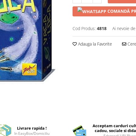
COMANDĂ PR
Cod Produs:
4818
Ai nevoie de
Adauga la Favorite
Cere 
Acceptam carduri cul
Livrare rapida !
cadou, sociale si dida
In EasyBox/Domiciliu
Edenred/ UP/ Plux