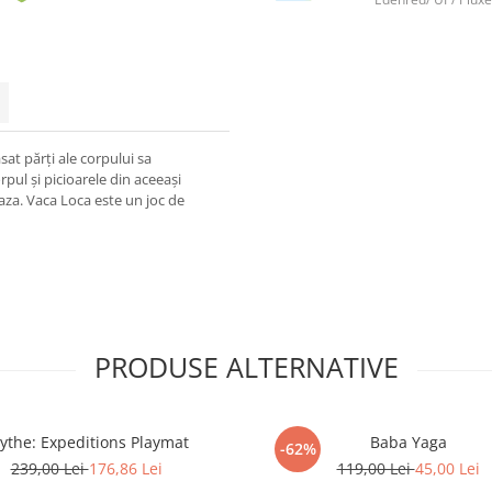
sat părți ale corpului sa
orpul și picioarele din aceeași
eaza. Vaca Loca este un joc de
PRODUSE ALTERNATIVE
ythe: Expeditions Playmat
Baba Yaga
-62%
239,00 Lei
176,86 Lei
119,00 Lei
45,00 Lei