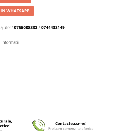
IN WHATSAPP
 ajutor?
0755088333
/
0744433149
informatii
turale,
Contacteaza-ne!
ctice!
Preluam comenzi telefonice
ee