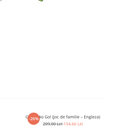
Go Gecko Go! (Joc de familie – Engleza)
-26%
-26%
209,00 Lei
154,66 Lei