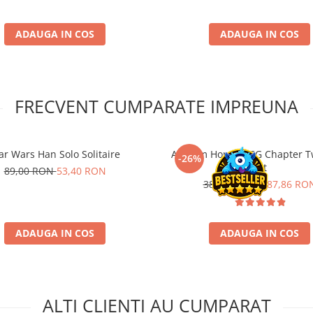
ADAUGA IN COS
ADAUGA IN COS
FRECVENT CUMPARATE IMPREUNA
ar Wars Han Solo Solitaire
Arkham Horror LCG Chapter T
-26%
Set
89,00 RON
53,40 RON
389,00 RON
287,86 RO
ADAUGA IN COS
ADAUGA IN COS
ALTI CLIENTI AU CUMPARAT