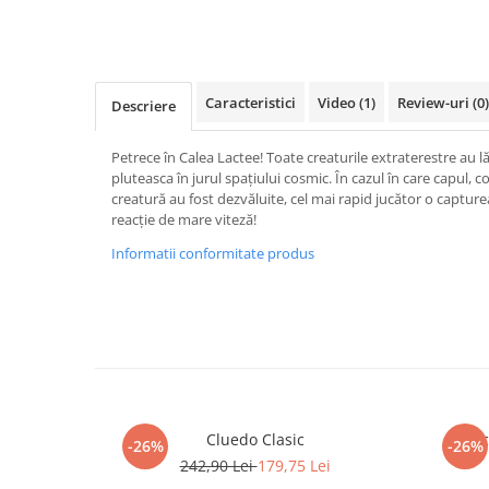
Merch Lex Hobby Store
Pop Culture
Sepci
Caracteristici
Video
(1)
Review-uri
(0)
Tricouri
Descriere
Postere
Petrece în Calea Lactee! Toate creaturile extraterestre au lă
Geek Stuff
pluteasca în jurul spațiului cosmic. În cazul în care capul, c
creatură au fost dezvăluite, cel mai rapid jucător o captur
Figurine
reacție de mare viteză!
Cani/Pahare
Informatii conformitate produs
Brelocuri
Plusuri si papusi
Decoratiuni
Carti
Fesuri
Cluedo Clasic
Sc
Studio Ghibli/My Neighbor
-26%
-26%
Totoro/Kiki etc
242,90 Lei
179,75 Lei