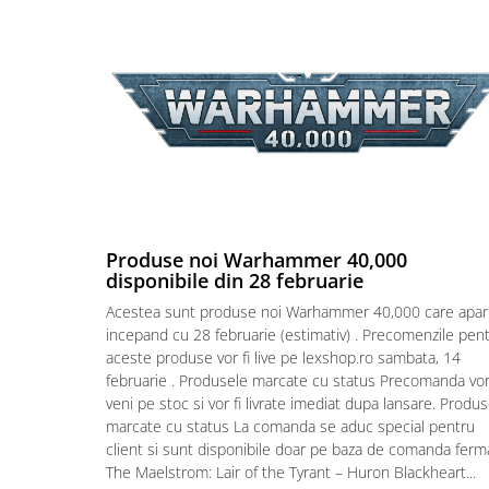
Puzzle 4000 piese
Puzzle 500 piese
4D Cityscape Time Puzzle
Puzzle 180 piese
Puzzle 12 piese
Educative
Puzzle 300 piese
Produse noi Warhammer 40,000
Puzzle
disponibile din 28 februarie
Puzzle 70 piese
Acestea sunt produse noi Warhammer 40,000 care apar
incepand cu 28 februarie (estimativ) . Precomenzile pen
Puzzle cu 100 piese
aceste produse vor fi live pe lexshop.ro sambata, 14
Puzzle cu 200 piese
februarie . Produsele marcate cu status Precomanda vo
veni pe stoc si vor fi livrate imediat dupa lansare. Produ
Puzzle XXL
marcate cu status La comanda se aduc special pentru
Puzzle 2 in 1
client si sunt disponibile doar pe baza de comanda ferm
Puzzle 1000 piese panorama
The Maelstrom: Lair of the Tyrant – Huron Blackheart...