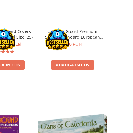
ard Card Covers
Ultimate Guard Premium
Gwent Playm
andard Size (25)
Sleeves Standard European
vari
Board Game Size (50)
ei
22,13 Lei
9,90 RON
129,00 
A IN COS
ADAUGA IN COS
VE