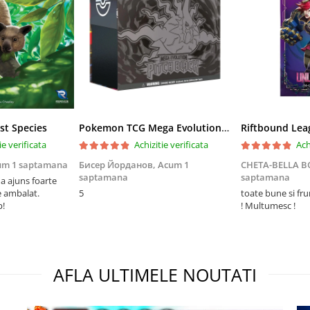
st Species
Pokemon TCG Mega Evolution Pitch Black Elite Trainer Box
ie verificata
Achizitie verificata
Ach
um 1 saptamana
Бисер Йорданов,
Acum 1
CHETA-BELLA 
saptamana
saptamana
 ajuns foarte
e ambalat.
5
toate bune si fr
p!
! Multumesc !
AFLA ULTIMELE NOUTATI