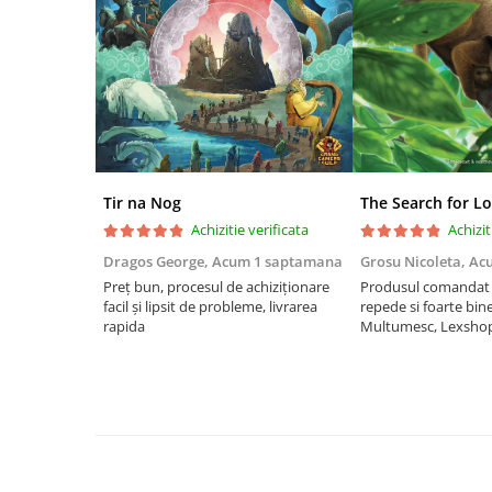
Riftbound singles
Gundam TCG
Puzzle
Puzzle 1000 piese
Accesorii pentru puzzle
Puzzle 3000 piese
Tir na Nog
The Search for Lo
Puzzle 2000 piese
Achizitie verificata
Achizit
Puzzle 1500 piese
Dragos George,
Acum 1 saptamana
Grosu Nicoleta,
Ac
Puzzle 20 piese
Preț bun, procesul de achiziționare
Produsul comandat a
facil și lipsit de probleme, livrarea
repede si foarte bin
Puzzle 60 piese
rapida
Multumesc, Lexsho
Puzzle 4 in 1
Puzzle 40 piese
Puzzle 30 piese
Puzzle 120 piese
Puzzle 260 piese