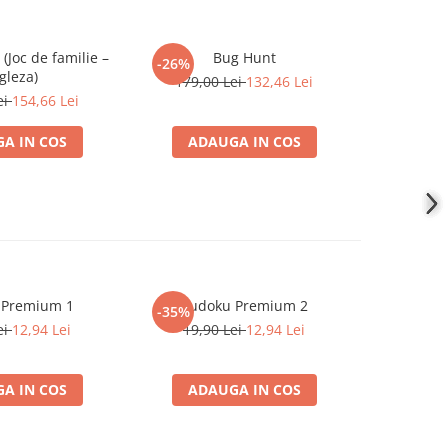
(Joc de familie –
Bug Hunt
Operatio
-26%
-26%
gleza)
179,00 Lei
132,46 Lei
202,9
ei
154,66 Lei
A IN COS
ADAUGA IN COS
ADA
 Premium 1
Sudoku Premium 2
Instrumen
-35%
l
ei
12,94 Lei
19,90 Lei
12,94 Lei
1
A IN COS
ADAUGA IN COS
ADA