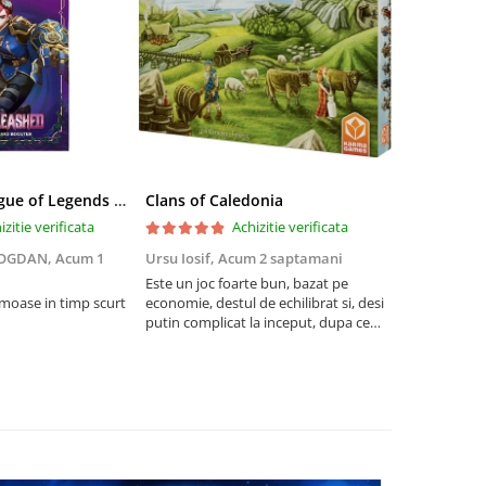
Riftbound League of Legends TCG Unleashed Booster Pack 14 Carti
Clans of Caledonia
izitie verificata
Achizitie verificata
BOGDAN,
Acum 1
Ursu Iosif,
Acum 2 saptamani
Cristian Neg
saptamani
Este un joc foarte bun, bazat pe
umoase in timp scurt
economie, destul de echilibrat si, desi
5
putin complicat la inceput, dupa ce
intelegi mecanismele il poti juca
foarte usor.