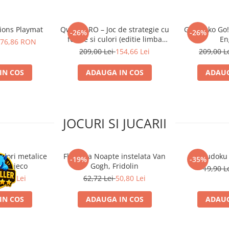
tions Playmat
Qwirkle RO – Joc de strategie cu
Go Gecko Go! 
-26%
-26%
forme si culori (editie limba
En
76,86 RON
romana)
209,00 Lei
154,66 Lei
209,00 L
IN COS
ADAUGA IN COS
ADAUG
JOCURI SI JUCARII
ulori metalice
Flasneta Noapte instelata Van
Sudoku
-19%
-35%
ce, Djeco
Gogh, Fridolin
19,90 L
0,80 Lei
62,72 Lei
50,80 Lei
IN COS
ADAUGA IN COS
ADAUG