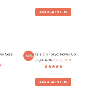
ADAUGA IN COS
wo Core
Regele din Tokyo: Power Up
Povesti
-80%
-26%
65,00 RON
12,99 RON
4
N
ADAUGA IN COS