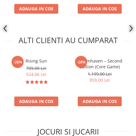
Disney Lorcana
ADAUGA IN COS
ADAUGA IN COS
Altered
Star Wars Unlimited
UniVersus CCG
ALTI CLIENTI AU CUMPARAT
Neverrift TCG
Riftbound League of Legends TCG
Rising Sun
Gloomhaven – Second
Hololive
-26%
-28%
Edition (Core Game)
709,00 Lei
Magic The Gathering TCG
1.199,00 Lei
524,66 Lei
859,00 Lei
One Piece Card Game
Colectii Oficiale Topps si Panini si
altele
ADAUGA IN COS
ADAUGA IN COS
Final Fantasy
Grand Archive TCG
Alte TCG-uri
JOCURI SI JUCARII
Carti singles