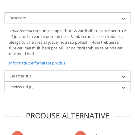
Minecraft
Carnetele
Descriere
Dragon Ball
Pokemon
Vault Assault
este un joc rapid "hotii & vardistii" cu zaruri pentru 2
- 4 jucatori cu varste pornind de la 8 ani, in care acestia trebuie sa
One Piece
aleaga cu cine vrea sa joace (hoti sau politisti). Hotii trebuie sa
fure cati mai multi bani posibili, iar politistii trebuie sa prinda cat
Lord of The Rings
mai multi hoti.
Naruto Shippuden
Informatii conformitate produs
Sailor Moon
Caracteristici
Harry Potter
Star Trek
Review-uri
(0)
Fallout
Stranger Things
PRODUSE ALTERNATIVE
Collectibles
KPop Demon Hunters
Retro Arcade – Jocuri, Console si