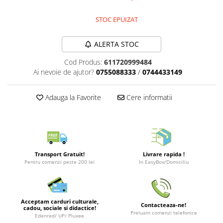
Merch Lex Hobby Store
Pop Culture
STOC EPUIZAT
Sepci
ALERTA STOC
Tricouri
Cod Produs:
611720999484
Postere
Ai nevoie de ajutor?
0755088333
/
0744433149
Geek Stuff
Figurine
Adauga la Favorite
Cere informatii
Cani/Pahare
Brelocuri
Plusuri si papusi
Transport Gratuit!
Livrare rapida !
Decoratiuni
Pentru comenzi peste 200 lei
In EasyBox/Domiciliu
Carti
Fesuri
Studio Ghibli/My Neighbor
Acceptam carduri culturale,
Contacteaza-ne!
cadou, sociale si didactice!
Totoro/Kiki etc
Preluam comenzi telefonice
Edenred/ UP/ Pluxee