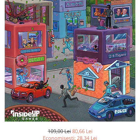
Battletech
Final Girl - solo game
Miniaturi Arkham Horror
Miniaturi HEROCLIX
Accesorii pentru boardgames
Protectii carti (Sleeves)
Playmats
Deck Boxes/Cutii pentru carti
Portofolii/ Clasoare pentru carti
The Army Painter
Organizatoare
Zaruri
Carti
Carti de joc
109,00 Lei
80,66 Lei
Alte produse Hobby
Economisesti:
28,34
Lei