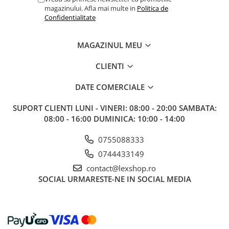
Gundam
magazinului. Afla mai multe in
Politica de
Confidentialitate
Accesorii Gundam
Transformers
MAGAZINUL MEU
Modele Revell
Figurine NECA
CLIENTI
D&D si Alte RPG
DATE COMERCIALE
Manuale
SUPORT CLIENTI
LUNI - VINERI: 08:00 - 20:00 SAMBATA:
Figurine
08:00 - 16:00 DUMINICA: 10:00 - 14:00
Altele
0755088333
Screens
0744433149
Nolzur
contact@lexshop.ro
Premium
SOCIAL
URMARESTE-NE IN SOCIAL MEDIA
Board games
Harti
Teren