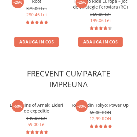
Root
Ticket to Ride Europa – Joc
-26%
-26%
Accesorii Clasice
de Strategie Feroviara (RO)
379,00 Lei
Book Nooks
269,00 Lei
280,46 Lei
199,06 Lei
Hello Kitty - Produse Oficiale
Sanrio
Comic Books (Benzi Desenate)
ADAUGA IN COS
ADAUGA IN COS
Trading Card Games
DragonBallZ
Yu-Gi-Oh!
FRECVENT CUMPARATE
Yu Gi Oh
IMPREUNA
Pokemon TCG
Accesorii TCG
Digimon Card Game
Lost Ruins of Arnak: Lideri
Regele din Tokyo: Power Up
-60%
-80%
de expediție
65,00 RON
Cardfight!! Vanguard
149,00 Lei
12,99 RON
Weis Schwarz
59,00 Lei
Flesh and Blood