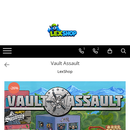
Toate Produsele
Board Games
Games Workshop
Board Games
1
2
Extensii boardgames
Vault Assault
Card Games (jocuri cu carti)
LexShop
Extensii card games
Jocuri pentru toata familia
-26%
Party Games (jocuri de petrecere)
Jocuri pentru copii
Smart Games
Puzzle-uri logice
Jocuri cu miniaturi