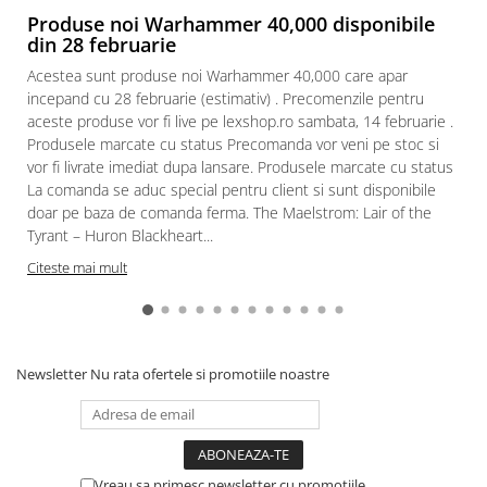
Produse noi Warhammer 40,000 disponibile
Paints & Tools
din 28 februarie
Starter Sets
Acestea sunt produse noi Warhammer 40,000 care apar
Books and Codex
incepand cu 28 februarie (estimativ) . Precomenzile pentru
aceste produse vor fi live pe lexshop.ro sambata, 14 februarie .
Accesorii
Produsele marcate cu status Precomanda vor veni pe stoc si
Figurine
vor fi livrate imediat dupa lansare. Produsele marcate cu status
La comanda se aduc special pentru client si sunt disponibile
Star Wars figurine
doar pe baza de comanda ferma. The Maelstrom: Lair of the
Friday The 13th
Tyrant – Huron Blackheart...
Marvel Univers
Citeste mai mult
Figurine diverse
DC Univers
FUNKO POP!
Newsletter
Nu rata ofertele si promotiile noastre
One Piece
Dragon Ball
Anime
Vreau sa primesc newsletter cu promotiile