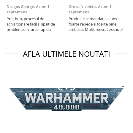
Puzzle 3D
Dragos George,
Acum 1
Grosu Nicoleta,
Acum 1
C
saptamana
saptamana
2
Puzzle 8000 piese
Preț bun, procesul de
Produsul comandat a ajuns
t
Puzzle 150 piese
achiziționare facil și lipsit de
foarte repede si foarte bine
s
probleme, livrarea rapida
ambalat. Multumesc, Lexshop!
Puzzle 1000 piese fluorescent
Puzzle din lemn
Mandala
AFLA ULTIMELE NOUTATI
Puzzle 24 piese
Puzzle-uri metalice si logice
Puzzle 3 in 1
Puzzle 350 piese
Puzzle 275 piese
Puzzle 550 piese
Warhammer
Warhammer 40K
Age of Sigmar