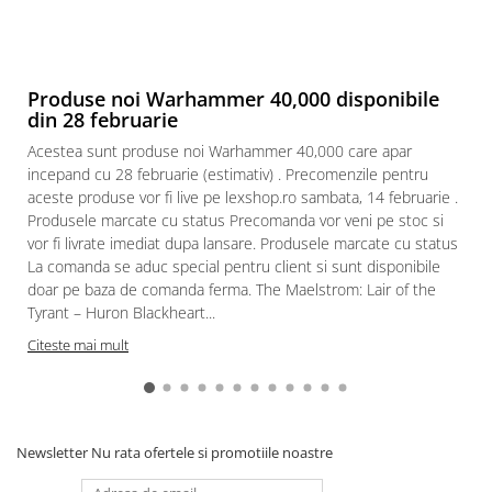
Paints & Tools
Starter Sets
Produse noi Warhammer 40,000 disponibile
Books and Codex
din 28 februarie
Accesorii
Acestea sunt produse noi Warhammer 40,000 care apar
Figurine
incepand cu 28 februarie (estimativ) . Precomenzile pentru
Star Wars figurine
aceste produse vor fi live pe lexshop.ro sambata, 14 februarie .
Produsele marcate cu status Precomanda vor veni pe stoc si
Friday The 13th
vor fi livrate imediat dupa lansare. Produsele marcate cu status
Marvel Univers
La comanda se aduc special pentru client si sunt disponibile
doar pe baza de comanda ferma. The Maelstrom: Lair of the
Figurine diverse
Tyrant – Huron Blackheart...
DC Univers
Citeste mai mult
FUNKO POP!
One Piece
Dragon Ball
Newsletter
Nu rata ofertele si promotiile noastre
Anime