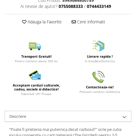
Cod Produs:
5949064800759
Merch Lex Hobby Store
Ai nevoie de ajutor?
0755088333
/
0744433149
Pop Culture
Sepci
Adauga la Favorite
Cere informatii
Tricouri
Postere
Geek Stuff
Transport Gratuit!
Livrare rapida !
Figurine
Pentru comenzi peste 200 lei
In EasyBox/Domiciliu
Cani/Pahare
Brelocuri
Acceptam carduri culturale,
Plusuri si papusi
Contacteaza-ne!
cadou, sociale si didactice!
Preluam comenzi telefonice
Edenred/ UP/ Pluxee
Decoratiuni
Carti
Fesuri
Descriere
Studio Ghibli/My Neighbor
"Poate fi prietenia mai puternica decat razboiul?" scrie pe cutia
Totoro/Kiki etc
jocului cooperativ cu carti Veteranii (The Grizzled) pentru 2-5