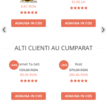
Transparent (100)
11,90 RON
32,00 Lei
Disney Lorcana
8,81 RON
Altered
Star Wars Unlimited
ADAUGA IN COS
ADAUGA IN COS
UniVersus CCG
Neverrift TCG
Riftbound League of Legends TCG
ALTI CLIENTI AU CUMPARAT
Hololive
Magic The Gathering TCG
One Piece Card Game
Kemet Ta-Seti
Root
-44%
-26%
159,00 RON
379,00 RON
Colectii Oficiale Topps si Panini si
89,00 RON
280,46 RON
altele
Final Fantasy
Grand Archive TCG
ADAUGA IN COS
ADAUGA IN COS
Alte TCG-uri
Carti singles