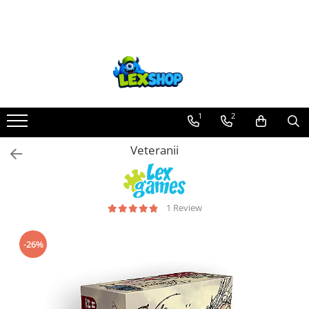
Toate Produsele
Board Games
Games Workshop
Board Games
1
2
Extensii boardgames
Veteranii
Card Games (jocuri cu carti)
Extensii card games
Jocuri pentru toata familia
1 Review
Party Games (jocuri de petrecere)
Jocuri pentru copii
-26%
Smart Games
Puzzle-uri logice
Jocuri cu miniaturi