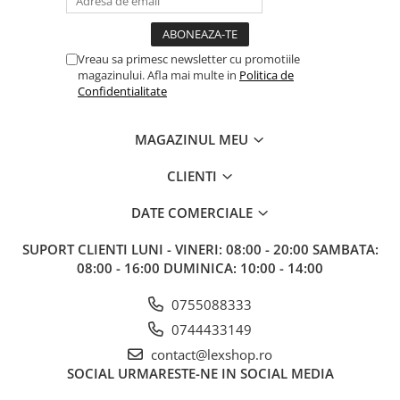
Gundam
Accesorii Gundam
Transformers
Vreau sa primesc newsletter cu promotiile
magazinului. Afla mai multe in
Politica de
Modele Revell
Confidentialitate
Figurine NECA
MAGAZINUL MEU
D&D si Alte RPG
Manuale
CLIENTI
Figurine
DATE COMERCIALE
Altele
Screens
SUPORT CLIENTI
LUNI - VINERI: 08:00 - 20:00 SAMBATA:
08:00 - 16:00 DUMINICA: 10:00 - 14:00
Nolzur
Premium
0755088333
0744433149
Board games
contact@lexshop.ro
Harti
SOCIAL
URMARESTE-NE IN SOCIAL MEDIA
Teren