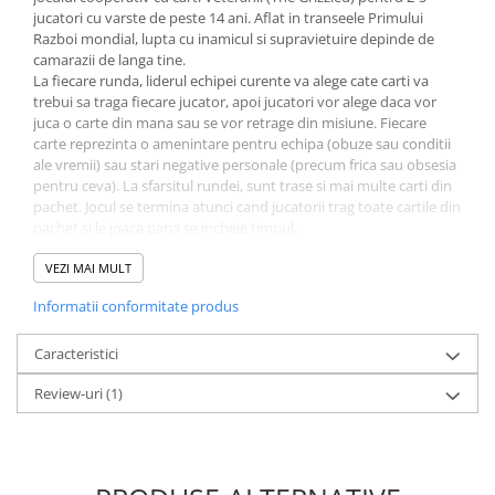
Minecraft
jucatori cu varste de peste 14 ani. Aflat in transeele Primului
Razboi mondial, lupta cu inamicul si supravietuire depinde de
Carnetele
camarazii de langa tine.
Dragon Ball
La fiecare runda, liderul echipei curente va alege cate carti va
trebui sa traga fiecare jucator, apoi jucatori vor alege daca vor
Pokemon
juca o carte din mana sau se vor retrage din misiune. Fiecare
carte reprezinta o amenintare pentru echipa (obuze sau conditii
One Piece
ale vremii) sau stari negative personale (precum frica sau obsesia
Lord of The Rings
pentru ceva). La sfarsitul rundei, sunt trase si mai multe carti din
pachet. Jocul se termina atunci cand jucatorii trag toate cartile din
Naruto Shippuden
pachet si le joaca pana se incheie timpul.
Daca o amenintare apare de mai multe ori, echipa va pierde
Sailor Moon
misiunea. Echipa trebie sa joace amenintarile corecte in pentru a
VEZI MAI MULT
Harry Potter
putea inainta in joc. Cartile din manile jucatorilor vor ramane
Informatii conformitate produs
secrete pe parcursul jocului.
Star Trek
Planificarea, lucrul in echipa si un pic de noroc sunt elementele de
Fallout
care au nevoie jucatorii pentru a castiga in Veteranii.
Caracteristici
Stranger Things
Review-uri
(1)
Collectibles
KPop Demon Hunters
Retro Arcade – Jocuri, Console si