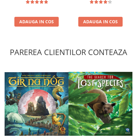
Puzzle 4000 piese
Puzzle 500 piese
ADAUGA IN COS
ADAUGA IN COS
4D Cityscape Time Puzzle
Puzzle 180 piese
Puzzle 12 piese
PAREREA CLIENTILOR CONTEAZA
Educative
Puzzle 300 piese
Puzzle
Puzzle 70 piese
Puzzle cu 100 piese
Puzzle cu 200 piese
Puzzle XXL
Puzzle 2 in 1
Puzzle 1000 piese panorama