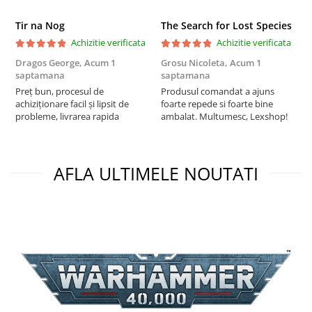
Puzzle 3D
Tir na Nog
The Search for Lost Species
Puzzle 8000 piese
Achizitie verificata
Achizitie verificata
Puzzle 150 piese
Dragos George,
Acum 1
Grosu Nicoleta,
Acum 1
C
saptamana
saptamana
2
Puzzle 1000 piese fluorescent
Preț bun, procesul de
Produsul comandat a ajuns
t
Puzzle din lemn
achiziționare facil și lipsit de
foarte repede si foarte bine
s
probleme, livrarea rapida
ambalat. Multumesc, Lexshop!
Mandala
Puzzle 24 piese
Puzzle-uri metalice si logice
AFLA ULTIMELE NOUTATI
Puzzle 3 in 1
Puzzle 350 piese
Puzzle 275 piese
Puzzle 550 piese
Warhammer
Warhammer 40K
Age of Sigmar