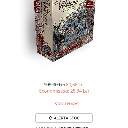
Battletech
Final Girl - solo game
Miniaturi Arkham Horror
Miniaturi HEROCLIX
Accesorii pentru boardgames
Protectii carti (Sleeves)
Playmats
Deck Boxes/Cutii pentru carti
Portofolii/ Clasoare pentru carti
The Army Painter
109,00 Lei
80,66 Lei
Organizatoare
Economisesti:
28,34
Lei
Zaruri
STOC EPUIZAT
Carti
Carti de joc
ALERTA STOC
Alte produse Hobby