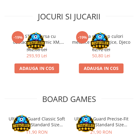
Riftbound singles
JOCURI SI JUCARII
Gundam TCG
Puzzle
Puzzle 1000 piese
Kit STEM Cursa cu
Trusa make-up culori
-19%
-19%
obstacole Dynamic XM,
metalice non alergice, Djeco
Accesorii pentru puzzle
Fischertechnik
362,88 Lei
62,72 Lei
Puzzle 3000 piese
293,93 Lei
50,80 Lei
Puzzle 2000 piese
ADAUGA IN COS
ADAUGA IN COS
Puzzle 1500 piese
Puzzle 20 piese
Puzzle 60 piese
BOARD GAMES
Puzzle 4 in 1
Puzzle 40 piese
Puzzle 30 piese
Ultimate Guard Classic Soft
Ultimate Guard Precise-Fit
Sleeves Standard Size
Sleeves Standard Size
Puzzle 120 piese
Transparent (100)
Transparent (100)
11,90 RON
21,90 RON
Puzzle 260 piese