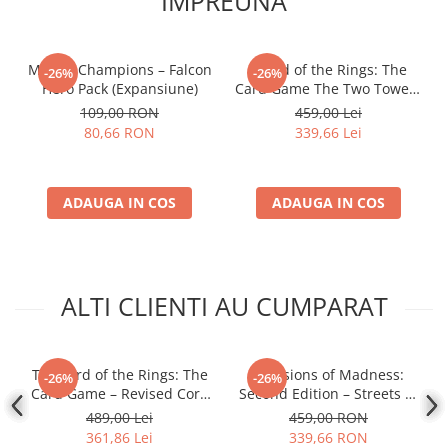
IMPREUNA
Accesorii Clasice
Book Nooks
Marvel Champions – Falcon
- Lord of the Rings: The
-26%
-26%
Hello Kitty - Produse Oficiale
Hero Pack (Expansiune)
Card Game The Two Towers
Sanrio
Saga Expansion
109,00 RON
459,00 Lei
Comic Books (Benzi Desenate)
80,66 RON
339,66 Lei
Trading Card Games
DragonBallZ
ADAUGA IN COS
ADAUGA IN COS
Yu-Gi-Oh!
Yu Gi Oh
Pokemon TCG
ALTI CLIENTI AU CUMPARAT
Accesorii TCG
Digimon Card Game
Cardfight!! Vanguard
The Lord of the Rings: The
Mansions of Madness:
-26%
-26%
Card Game – Revised Core
Second Edition – Streets of
Weis Schwarz
Set
Arkham: Expansion
489,00 Lei
459,00 RON
Flesh and Blood
361,86 Lei
339,66 RON