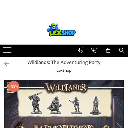
Toate Produsele
Board Games
Games Workshop
Board Games
1
2
Extensii boardgames
Wildlands: The Adventuring Party
Card Games (jocuri cu carti)
LexShop
Extensii card games
Jocuri pentru toata familia
-33%
Party Games (jocuri de petrecere)
Jocuri pentru copii
Smart Games
Puzzle-uri logice
Jocuri cu miniaturi