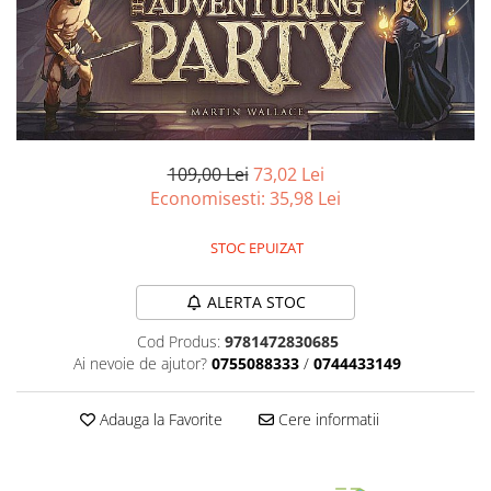
Battletech
Final Girl - solo game
Miniaturi Arkham Horror
Miniaturi HEROCLIX
Accesorii pentru boardgames
109,00 Lei
73,02 Lei
Economisesti:
35,98
Lei
Protectii carti (Sleeves)
Playmats
STOC EPUIZAT
Deck Boxes/Cutii pentru carti
Portofolii/ Clasoare pentru carti
ALERTA STOC
The Army Painter
Cod Produs:
9781472830685
Organizatoare
Ai nevoie de ajutor?
0755088333
/
0744433149
Zaruri
Carti
Adauga la Favorite
Cere informatii
Carti de joc
Alte produse Hobby