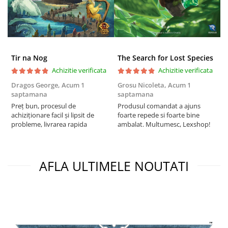
Puzzle 4000 piese
Puzzle 500 piese
4D Cityscape Time Puzzle
Tir na Nog
The Search for Lost Species
Puzzle 180 piese
Achizitie verificata
Achizitie verificata
Puzzle 12 piese
Dragos George,
Acum 1
Grosu Nicoleta,
Acum 1
Б
Educative
saptamana
saptamana
s
Preț bun, procesul de
Produsul comandat a ajuns
5
Puzzle 300 piese
achiziționare facil și lipsit de
foarte repede si foarte bine
probleme, livrarea rapida
ambalat. Multumesc, Lexshop!
Puzzle
Puzzle 70 piese
Puzzle cu 100 piese
AFLA ULTIMELE NOUTATI
Puzzle cu 200 piese
Puzzle XXL
Puzzle 2 in 1
Puzzle 1000 piese panorama