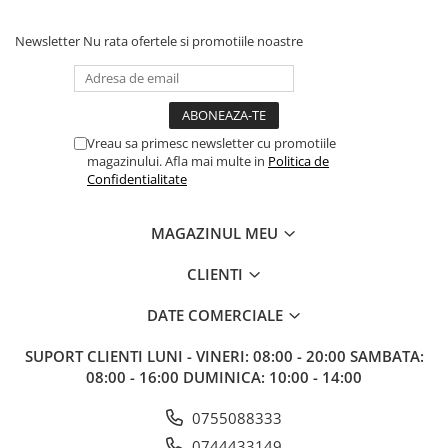
Paints & Tools
Newsletter
Nu rata ofertele si promotiile noastre
Starter Sets
Books and Codex
Accesorii
Vreau sa primesc newsletter cu promotiile
Figurine
magazinului. Afla mai multe in
Politica de
Star Wars figurine
Confidentialitate
Friday The 13th
MAGAZINUL MEU
Marvel Univers
Figurine diverse
CLIENTI
DC Univers
DATE COMERCIALE
FUNKO POP!
SUPORT CLIENTI
LUNI - VINERI: 08:00 - 20:00 SAMBATA:
One Piece
08:00 - 16:00 DUMINICA: 10:00 - 14:00
Dragon Ball
0755088333
Anime
0744433149