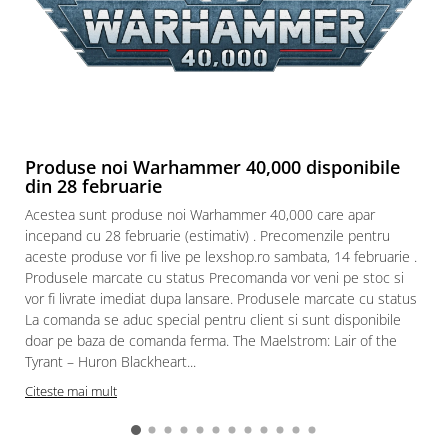
Puzzle 3D
Puzzle 8000 piese
Puzzle 150 piese
Puzzle 1000 piese fluorescent
Puzzle din lemn
Produse noi Warhammer 40,000 disponibile
Mandala
din 28 februarie
Puzzle 24 piese
Acestea sunt produse noi Warhammer 40,000 care apar
Puzzle-uri metalice si logice
incepand cu 28 februarie (estimativ) . Precomenzile pentru
aceste produse vor fi live pe lexshop.ro sambata, 14 februarie .
Puzzle 3 in 1
Produsele marcate cu status Precomanda vor veni pe stoc si
Puzzle 350 piese
vor fi livrate imediat dupa lansare. Produsele marcate cu status
La comanda se aduc special pentru client si sunt disponibile
Puzzle 275 piese
doar pe baza de comanda ferma. The Maelstrom: Lair of the
Puzzle 550 piese
Tyrant – Huron Blackheart...
Warhammer
Citeste mai mult
Warhammer 40K
Age of Sigmar