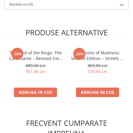
Minecraft
Review-uri
(0)
Carnetele
Dragon Ball
PRODUSE ALTERNATIVE
Pokemon
One Piece
Lord of The Rings
The Lord of the Rings: The
Mansions of Madness:
-26%
-26%
Naruto Shippuden
Card Game – Revised Core
Second Edition – Streets of
Set
Arkham: Expansion
489,00 Lei
459,00 Lei
Sailor Moon
361,86 Lei
339,66 Lei
Harry Potter
Star Trek
ADAUGA IN COS
ADAUGA IN COS
Fallout
Stranger Things
Collectibles
FRECVENT CUMPARATE
KPop Demon Hunters
Retro Arcade – Jocuri, Console si