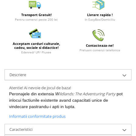
Merch Lex Hobby Store
Pop Culture
Transport Gratuit!
Livrare rapida !
Sepci
Pentru comenzi peste 200 lei
In EasyBox/Domiciliu
Tricouri
Postere
Acceptam carduri culturale,
Contacteaza-ne!
cadou, sociale si didactice!
Geek Stuff
Preluam comenzi telefonice
Edenred/ UP/ Pluxee
Figurine
Cani/Pahare
Descriere
Brelocuri
Plusuri si papusi
Atentie! Ai nevoie de jocul de baza!
ildlands: The Adventuring Party
Peronajele din extensia
W
pot
Decoratiuni
inlocui factiunile existente avand capacitati unice de
Carti
vindecare pastrandu-i apti in lupta.
Fesuri
Informatii conformitate produs
Studio Ghibli/My Neighbor
Caracteristici
Totoro/Kiki etc