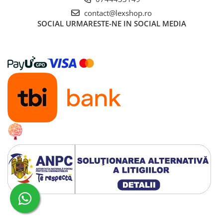
Gundam
contact@lexshop.ro
Transformers
SOCIAL
URMARESTE-NE IN SOCIAL MEDIA
Modele Revell
D&D si Alte RPG
Manuale
Figurine
Altele
Screens
Nolzur
Premium
Board games
Harti
Teren
Alte RPG
Creat cu ❤ și cu 🧠 de Dan Trifan iar
Platforma E-commerce by Gomag
LEGO