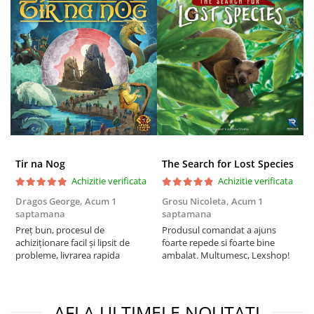
Puzzle 4000 piese
Puzzle 500 piese
4D Cityscape Time Puzzle
Puzzle 180 piese
Puzzle 12 piese
Educative
Puzzle 300 piese
Tir na Nog
The Search for Lost Species
Puzzle
Achizitie verificata
Achizitie verificata
Puzzle 70 piese
Dragos George,
Acum 1
Grosu Nicoleta,
Acum 1
C
saptamana
saptamana
2
Puzzle cu 100 piese
Preț bun, procesul de
Produsul comandat a ajuns
t
Puzzle cu 200 piese
achiziționare facil și lipsit de
foarte repede si foarte bine
s
probleme, livrarea rapida
ambalat. Multumesc, Lexshop!
Puzzle XXL
Puzzle 2 in 1
Puzzle 1000 piese panorama
AFLA ULTIMELE NOUTATI