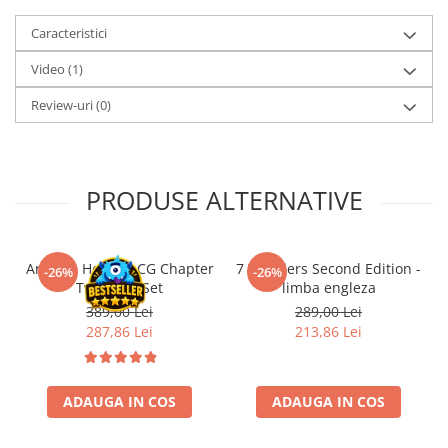
Minecraft
Caracteristici
Carnetele
Video
(1)
Dragon Ball
Pokemon
Review-uri
(0)
One Piece
Lord of The Rings
PRODUSE ALTERNATIVE
Naruto Shippuden
Sailor Moon
Harry Potter
Arkham Horror LCG Chapter
7 Wonders Second Edition -
-26%
-26%
Two Core Set
limba engleza
Star Trek
389,00 Lei
289,00 Lei
Fallout
287,86 Lei
213,86 Lei
Stranger Things
Collectibles
ADAUGA IN COS
ADAUGA IN COS
KPop Demon Hunters
Retro Arcade – Jocuri, Console si