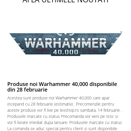
Puzzle 3D
Puzzle 8000 piese
Puzzle 150 piese
Puzzle 1000 piese fluorescent
Puzzle din lemn
Mandala
Puzzle 24 piese
Puzzle-uri metalice si logice
Puzzle 3 in 1
Produse noi Warhammer 40,000 disponibile
Puzzle 350 piese
din 28 februarie
Puzzle 275 piese
Acestea sunt produse noi Warhammer 40,000 care apar
incepand cu 28 februarie (estimativ) . Precomenzile pentru
Puzzle 550 piese
aceste produse vor fi live pe lexshop.ro sambata, 14 februarie .
Warhammer
Produsele marcate cu status Precomanda vor veni pe stoc si
Warhammer 40K
vor fi livrate imediat dupa lansare. Produsele marcate cu status
La comanda se aduc special pentru client si sunt disponibile
Age of Sigmar