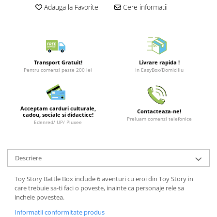
Merch Lex Hobby Store
Adauga la Favorite
Cere informatii
Pop Culture
Sepci
Tricouri
Postere
Transport Gratuit!
Livrare rapida !
Pentru comenzi peste 200 lei
In EasyBox/Domiciliu
Geek Stuff
Figurine
Cani/Pahare
Acceptam carduri culturale,
Contacteaza-ne!
cadou, sociale si didactice!
Preluam comenzi telefonice
Brelocuri
Edenred/ UP/ Pluxee
Plusuri si papusi
Decoratiuni
Descriere
Carti
Toy Story Battle Box include 6 aventuri cu eroi din Toy Story in
Fesuri
care trebuie sa-ti faci o poveste, inainte ca personaje rele sa
Studio Ghibli/My Neighbor
incheie povestea
.
Totoro/Kiki etc
Informatii conformitate produs