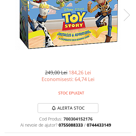
Battletech
Final Girl - solo game
Miniaturi Arkham Horror
Miniaturi HEROCLIX
Accesorii pentru boardgames
Protectii carti (Sleeves)
Playmats
Deck Boxes/Cutii pentru carti
249,00 Lei
184,26 Lei
Economisesti:
64,74
Lei
Portofolii/ Clasoare pentru carti
The Army Painter
STOC EPUIZAT
Organizatoare
Zaruri
ALERTA STOC
Carti
Cod Produs:
700304152176
Carti de joc
Ai nevoie de ajutor?
0755088333
/
0744433149
Alte produse Hobby