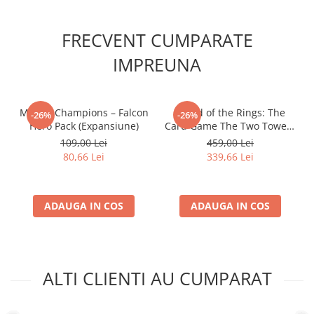
Accesorii Clasice
Book Nooks
FRECVENT CUMPARATE
Hello Kitty - Produse Oficiale
IMPREUNA
Sanrio
Comic Books (Benzi Desenate)
Trading Card Games
Marvel Champions – Falcon
- Lord of the Rings: The
-26%
-26%
Hero Pack (Expansiune)
Card Game The Two Towers
DragonBallZ
Saga Expansion
109,00 Lei
459,00 Lei
Yu-Gi-Oh!
80,66 Lei
339,66 Lei
Yu Gi Oh
Pokemon TCG
ADAUGA IN COS
ADAUGA IN COS
Accesorii TCG
Digimon Card Game
Cardfight!! Vanguard
ALTI CLIENTI AU CUMPARAT
Weis Schwarz
Flesh and Blood