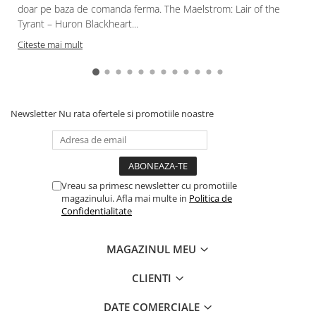
doar pe baza de comanda ferma. The Maelstrom: Lair of the
Paints & Tools
Tyrant – Huron Blackheart...
Starter Sets
Citeste mai mult
Books and Codex
Accesorii
Figurine
Newsletter
Nu rata ofertele si promotiile noastre
Star Wars figurine
Friday The 13th
Marvel Univers
Vreau sa primesc newsletter cu promotiile
Figurine diverse
magazinului. Afla mai multe in
Politica de
Confidentialitate
DC Univers
FUNKO POP!
MAGAZINUL MEU
One Piece
CLIENTI
Dragon Ball
Anime
DATE COMERCIALE