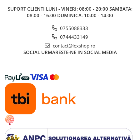
Gundam
SUPORT CLIENTI
LUNI - VINERI: 08:00 - 20:00 SAMBATA:
Accesorii Gundam
08:00 - 16:00 DUMINICA: 10:00 - 14:00
Transformers
0755088333
Modele Revell
0744433149
Figurine NECA
contact@lexshop.ro
D&D si Alte RPG
SOCIAL
URMARESTE-NE IN SOCIAL MEDIA
Manuale
Figurine
Altele
Screens
Nolzur
Premium
Board games
Harti
Teren