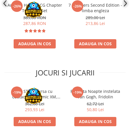
Disney Lorcana
Arkham Horror LCG Chapter
7 Wonders Second Edition -
-26%
-26%
Two Core Set
limba engleza
Altered
389,00 RON
289,00 Lei
Star Wars Unlimited
287,86 RON
213,86 Lei
UniVersus CCG
Neverrift TCG
ADAUGA IN COS
ADAUGA IN COS
Riftbound League of Legends TCG
Hololive
Magic The Gathering TCG
JOCURI SI JUCARII
One Piece Card Game
Colectii Oficiale Topps si Panini si
Kit STEM Cursa cu
Flasneta Noapte instelata
altele
-19%
-19%
obstacole Dynamic XM,
Van Gogh, Fridolin
Final Fantasy
Fischertechnik
362,88 Lei
62,72 Lei
293,93 Lei
50,80 Lei
Grand Archive TCG
Alte TCG-uri
ADAUGA IN COS
ADAUGA IN COS
Carti singles