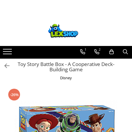
Toate Produsele
Board Games
Games Workshop
Board Games
1
2
Extensii boardgames
Toy Story Battle Box - A Cooperative Deck-
Card Games (jocuri cu carti)
Building Game
Extensii card games
Disney
Jocuri pentru toata familia
Party Games (jocuri de petrecere)
-26%
Jocuri pentru copii
Smart Games
Puzzle-uri logice
Jocuri cu miniaturi