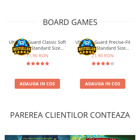
Riftbound singles
Gundam TCG
BOARD GAMES
Puzzle
Puzzle 1000 piese
Ultimate Guard Classic Soft
Ultimate Guard Precise-Fit
Accesorii pentru puzzle
Sleeves Standard Size
Sleeves Standard Size
Puzzle 3000 piese
Transparent (100)
Transparent (100)
11,90 RON
21,90 RON
Puzzle 2000 piese
Puzzle 1500 piese
Puzzle 20 piese
ADAUGA IN COS
ADAUGA IN COS
Puzzle 60 piese
Puzzle 4 in 1
Puzzle 40 piese
PAREREA CLIENTILOR CONTEAZA
Puzzle 30 piese
Puzzle 120 piese
Puzzle 260 piese