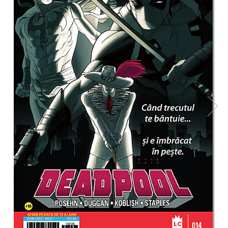
Battletech
Final Girl - solo game
Miniaturi Arkham Horror
Miniaturi HEROCLIX
Accesorii pentru boardgames
Protectii carti (Sleeves)
Playmats
Deck Boxes/Cutii pentru carti
Portofolii/ Clasoare pentru carti
The Army Painter
Organizatoare
Zaruri
Carti
Carti de joc
Alte produse Hobby