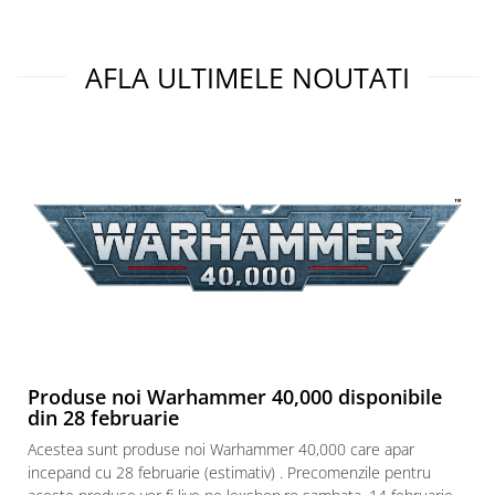
Paints & Tools
Starter Sets
AFLA ULTIMELE NOUTATI
Books and Codex
Accesorii
Figurine
Star Wars figurine
Friday The 13th
Marvel Univers
Figurine diverse
DC Univers
FUNKO POP!
Produse noi Warhammer 40,000 disponibile
One Piece
din 28 februarie
Dragon Ball
Acestea sunt produse noi Warhammer 40,000 care apar
Anime
incepand cu 28 februarie (estimativ) . Precomenzile pentru