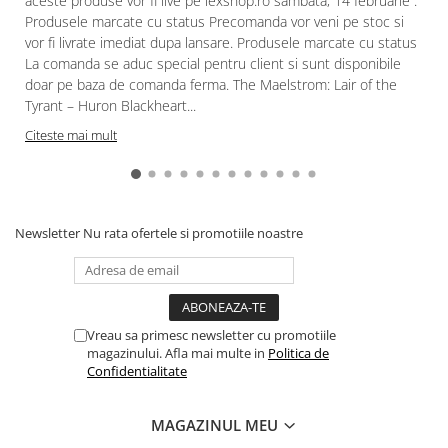
aceste produse vor fi live pe lexshop.ro sambata, 14 februarie .
Gundam
Produsele marcate cu status Precomanda vor veni pe stoc si
Accesorii Gundam
vor fi livrate imediat dupa lansare. Produsele marcate cu status
La comanda se aduc special pentru client si sunt disponibile
Transformers
doar pe baza de comanda ferma. The Maelstrom: Lair of the
Modele Revell
Tyrant – Huron Blackheart...
Figurine NECA
Citeste mai mult
D&D si Alte RPG
Manuale
Figurine
Newsletter
Nu rata ofertele si promotiile noastre
Altele
Screens
Nolzur
Vreau sa primesc newsletter cu promotiile
Premium
magazinului. Afla mai multe in
Politica de
Board games
Confidentialitate
Harti
MAGAZINUL MEU
Teren