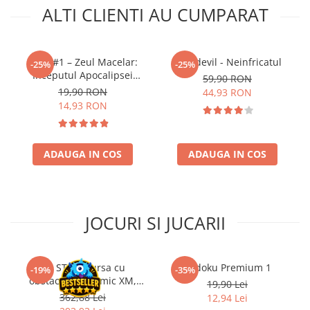
ALTI CLIENTI AU CUMPARAT
Riftbound singles
Gundam TCG
Puzzle
Thor #1 – Zeul Macelar:
Daredevil - Neinfricatul
-25%
-25%
Puzzle 1000 piese
Inceputul Apocalipsei
59,90 RON
Divine (limba romana)
19,90 RON
44,93 RON
Accesorii pentru puzzle
14,93 RON
Puzzle 3000 piese
Puzzle 2000 piese
ADAUGA IN COS
ADAUGA IN COS
Puzzle 1500 piese
Puzzle 20 piese
Puzzle 60 piese
JOCURI SI JUCARII
Puzzle 4 in 1
Puzzle 40 piese
Puzzle 30 piese
Kit STEM Cursa cu
Sudoku Premium 1
-19%
-35%
obstacole Dynamic XM,
19,90 Lei
Puzzle 120 piese
Fischertechnik
362,88 Lei
12,94 Lei
Puzzle 260 piese