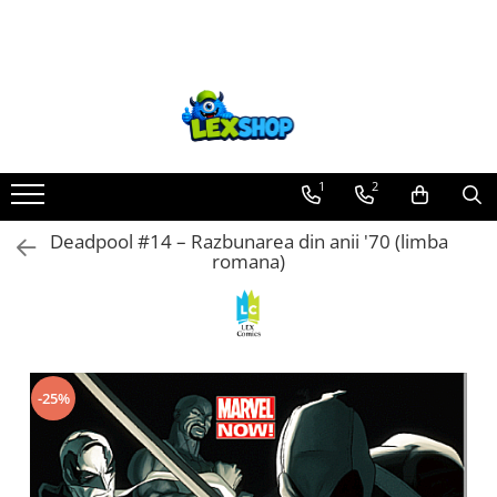
Toate Produsele
Board Games
Games Workshop
Board Games
1
2
Extensii boardgames
Deadpool #14 – Razbunarea din anii '70 (limba
Card Games (jocuri cu carti)
romana)
Extensii card games
Jocuri pentru toata familia
Party Games (jocuri de petrecere)
Jocuri pentru copii
-25%
Smart Games
Puzzle-uri logice
Jocuri cu miniaturi