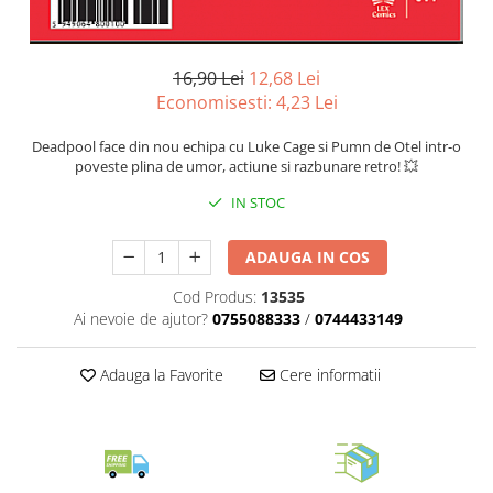
Merch Lex Hobby Store
Pop Culture
Sepci
16,90 Lei
12,68 Lei
Economisesti:
4,23
Lei
Tricouri
Postere
Deadpool face din nou echipa cu Luke Cage si Pumn de Otel intr-o
poveste plina de umor, actiune si razbunare retro! 💥
Geek Stuff
IN STOC
Figurine
Cani/Pahare
ADAUGA IN COS
Brelocuri
Cod Produs:
13535
Plusuri si papusi
Ai nevoie de ajutor?
0755088333
/
0744433149
Decoratiuni
Adauga la Favorite
Cere informatii
Carti
Fesuri
Studio Ghibli/My Neighbor
Totoro/Kiki etc