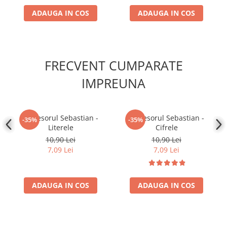
Disney Lorcana
ADAUGA IN COS
ADAUGA IN COS
Altered
Star Wars Unlimited
UniVersus CCG
FRECVENT CUMPARATE
Neverrift TCG
IMPREUNA
Riftbound League of Legends TCG
Hololive
Profesorul Sebastian -
Profesorul Sebastian -
Magic The Gathering TCG
-35%
-35%
Literele
Cifrele
One Piece Card Game
10,90 Lei
10,90 Lei
Colectii Oficiale Topps si Panini si
7,09 Lei
7,09 Lei
altele
Final Fantasy
ADAUGA IN COS
ADAUGA IN COS
Grand Archive TCG
Alte TCG-uri
Carti singles