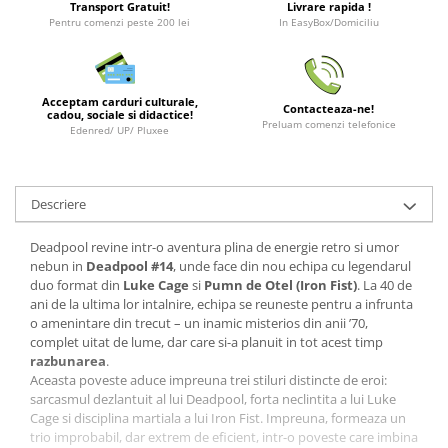
Transport Gratuit!
Livrare rapida !
Minecraft
Pentru comenzi peste 200 lei
In EasyBox/Domiciliu
Carnetele
Dragon Ball
Pokemon
Acceptam carduri culturale,
Contacteaza-ne!
cadou, sociale si didactice!
Preluam comenzi telefonice
Edenred/ UP/ Pluxee
One Piece
Lord of The Rings
Naruto Shippuden
Descriere
Sailor Moon
Deadpool revine intr-o aventura plina de energie retro si umor
Harry Potter
nebun in
Deadpool #14
, unde face din nou echipa cu legendarul
duo format din
Luke Cage
si
Pumn de Otel (Iron Fist)
. La 40 de
Star Trek
ani de la ultima lor intalnire, echipa se reuneste pentru a infrunta
Fallout
o amenintare din trecut – un inamic misterios din anii ’70,
complet uitat de lume, dar care si-a planuit in tot acest timp
Stranger Things
razbunarea
.
Aceasta poveste aduce impreuna trei stiluri distincte de eroi:
Collectibles
sarcasmul dezlantuit al lui Deadpool, forta neclintita a lui Luke
KPop Demon Hunters
Cage si disciplina martiala a lui Iron Fist. Impreuna, formeaza un
trio improbabil, dar extrem de eficient, intr-o poveste care imbina
Retro Arcade – Jocuri, Console si