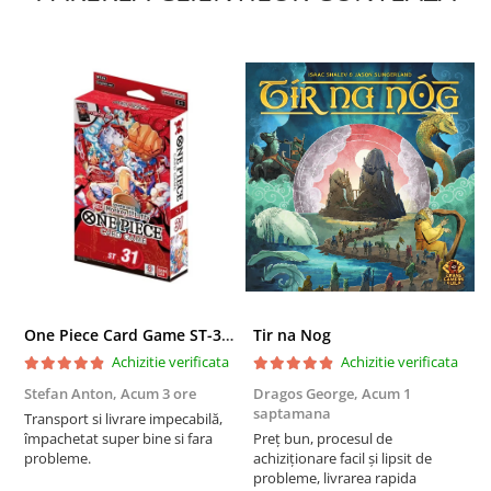
Puzzle 3D
Puzzle 8000 piese
Puzzle 150 piese
Puzzle 1000 piese fluorescent
Puzzle din lemn
Mandala
Puzzle 24 piese
Puzzle-uri metalice si logice
Puzzle 3 in 1
Puzzle 350 piese
One Piece Card Game ST-31 Red Monkey D. Luffy Starter Deck
Tir na Nog
T
Puzzle 275 piese
Achizitie verificata
Achizitie verificata
Puzzle 550 piese
Stefan Anton,
Acum 3 ore
Dragos George,
Acum 1
G
saptamana
s
Transport si livrare impecabilă,
Warhammer
împachetat super bine si fara
Preț bun, procesul de
P
Warhammer 40K
probleme.
achiziționare facil și lipsit de
f
probleme, livrarea rapida
a
Age of Sigmar