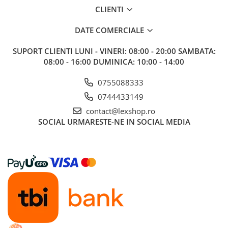
Alte RPG
CLIENTI
LEGO
DATE COMERCIALE
Cutii depozitare
SUPORT CLIENTI
LUNI - VINERI: 08:00 - 20:00 SAMBATA:
Decoratiuni si accesorii
08:00 - 16:00 DUMINICA: 10:00 - 14:00
Ghiozdane si rechizite
0755088333
Animal Crossing
0744433149
Lego Architecture
contact@lexshop.ro
Lego Art
SOCIAL
URMARESTE-NE IN SOCIAL MEDIA
Lego Boost
Lego Bluey
Lego City
Lego Classic
Lego Colectia Botanica
Lego Creator
Lego Creator Expert