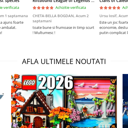
st Species
Riftbound League of Legends TCG Unleashed Booster Pack 14 Carti
Clans of Caled
ie verificata
Achizitie verificata
Ach
um 1 saptamana
CHETA-BELLA BOGDAN,
Acum 2
Ursu Iosif,
Acum
saptamani
 ajuns foarte
Este un joc foart
e ambalat.
toate bune si frumoase in timp scurt
economie, destul 
p!
! Multumesc !
putin complicat 
intelegi mecanism
foarte usor.
AFLA ULTIMELE NOUTATI