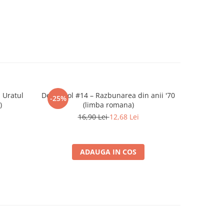
 Uratul
Deadpool #14 – Razbunarea din anii '70
Deadpool #
-25%
-25%
)
(limba romana)
16,90 Lei
12,68 Lei
ADAUGA IN COS