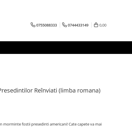
0755088333
0744433149
0,00
resedintilor Reînviati (limba romana)
in morminte fostii presedinti americani! Cate capete va mai