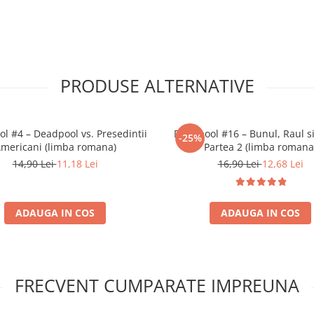
PRODUSE ALTERNATIVE
l #4 – Deadpool vs. Presedintii
Deadpool #16 – Bunul, Raul si
-25%
mericani (limba romana)
Partea 2 (limba romana
14,90 Lei
11,18 Lei
16,90 Lei
12,68 Lei
ADAUGA IN COS
ADAUGA IN COS
FRECVENT CUMPARATE IMPREUNA