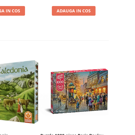
A IN COS
ADAUGA IN COS
VE