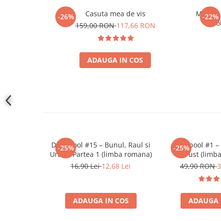
Accesorii Clasice
Casuta mea de vis
Marvel
-26%
-22%
Book Nooks
Wol
159,00 RON
117,66 RON
Hello Kitty - Produse Oficiale
Sanrio
ADAUGA IN COS
Comic Books (Benzi Desenate)
Trading Card Games
DragonBallZ
Yu-Gi-Oh!
Yu Gi Oh
Pokemon TCG
Deadpool #15 – Bunul, Raul si
Deadpool #1 –
-25%
-25%
Accesorii TCG
Uratul Partea 1 (limba romana)
Trust (limb
16,90 Lei
12,68 Lei
49,90 RON
3
Digimon Card Game
Cardfight!! Vanguard
Weis Schwarz
ADAUGA IN COS
ADAUGA 
Flesh and Blood