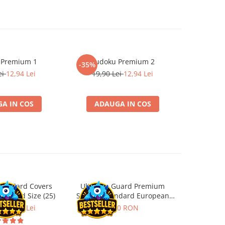
 Premium 1
Sudoku Premium 2
Instrumen
-35%
-19%
l
ei
12,94 Lei
19,90 Lei
12,94 Lei
181,4
A IN COS
ADAUGA IN COS
ADA
ard Card Covers
Ultimate Guard Premium
Gwent Playm
andard Size (25)
Sleeves Standard European
vari
Board Game Size (50)
ei
22,13 Lei
9,90 RON
129,00 