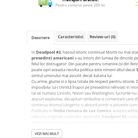
Merch Lex Hobby Store
Pentru comenzi peste 200 lei
Pop Culture
Sepci
Tricouri
Caracteristici
Review-uri
(0)
Descriere
Postere
Geek Stuff
In
Deadpool #2
, haosul istoric continua! Mortii nu mai stau
presedinti americani
s-au intors din lumea de dincolo pen
Figurine
felul lor distrugator. Din pacate pentru omenire (si din ferici
Cani/Pahare
poate opri aceasta revolta politica este nimeni altul decat
simtul umorului mai ascutit decat katana lui.
Brelocuri
Cu arme, glume si o lipsa totala de respect pentru istorie
Plusuri si papusi
imposibila: sa-i trimită înapoi pe presedintii reînviați in m
tai se numesc Lincoln, Nixon sau Washington, lucrurile nu 
Decoratiuni
atacuri explozive, decapitari simbolice si comentarii care s
continua drumul sangeros si absurd printr-o poveste cum 
Carti
Publicata in
limba romana de Lex Comics
, aceasta editi
Fesuri
nebunia originala a benzilor desenate.
Deadpool #2
combin
neagra si actiunea pura intr-o aventura complet imprevizibila
Studio Ghibli/My Neighbor
exclami in acelasi timp: „Ce tocmai am citit?”
Totoro/Kiki etc
Un capitol plin de actiune, ironie si replici legendare – exa
VEZI MAI MULT