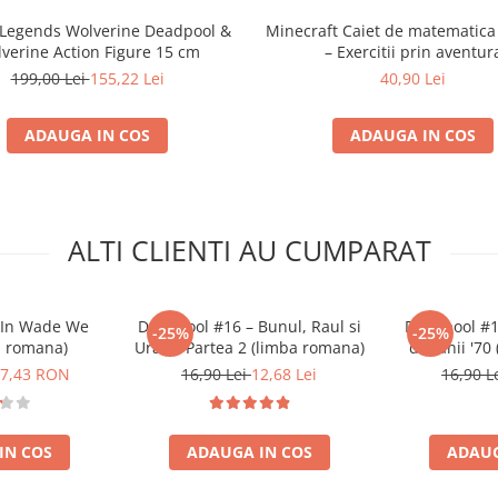
 Legends Wolverine Deadpool &
Minecraft Caiet de matematica
verine Action Figure 15 cm
– Exercitii prin aventur
199,00 Lei
155,22 Lei
40,90 Lei
ADAUGA IN COS
ADAUGA IN COS
ALTI CLIENTI AU CUMPARAT
 In Wade We
Deadpool #16 – Bunul, Raul si
Deadpool #1
-25%
-25%
a romana)
Uratul Partea 2 (limba romana)
din anii '70
7,43 RON
16,90 Lei
12,68 Lei
16,90 L
IN COS
ADAUGA IN COS
ADAUG