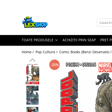
Toate Produsele
Board Games
Games Workshop
TOATE PRODUSELE
ACHIZIȚII PRIN SEAP
PRET 
Board Games
Extensii boardgames
Home /
Pop Culture /
Comic Books (Benzi Desenate) 
Card Games (jocuri cu carti)
Extensii card games
-25%
Jocuri pentru toata familia
Party Games (jocuri de petrecere)
Jocuri pentru copii
Smart Games
Puzzle-uri logice
Jocuri cu miniaturi