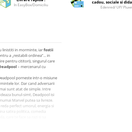
cadou, sociale si dida
In EasyBox/Domiciliu
Edenred/ UP/ Plux
 linistiti in morminte, iar
fostii
tru a „restabili ordinea”... in
re pentru cititori), singurul care
Deadpool
– mercenarul cu
, Deadpool porneste intr-o misiune
ormintele lor. Dar cand adversarii
mai sunt atat de simple. Intre
fideaza bunul-simt, Deadpool isi
numai Marvel putea sa livreze.
e reda perfect umorul, energia si
a satira politica, comedia
, care te face sa razi si sa
ct genul de haos pentru care il