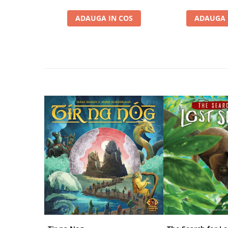
Riftbound singles
ADAUGA IN COS
ADAUGA 
Gundam TCG
Puzzle
Puzzle 1000 piese
Accesorii pentru puzzle
Puzzle 3000 piese
Puzzle 2000 piese
Puzzle 1500 piese
Puzzle 20 piese
Puzzle 60 piese
Puzzle 4 in 1
Puzzle 40 piese
Puzzle 30 piese
Puzzle 120 piese
Puzzle 260 piese