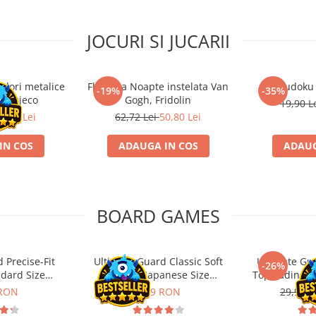
JOCURI SI JUCARII
ulori metalice
Flasneta Noapte instelata Van
Sudoku
-19%
-35%
ce, Djeco
Gogh, Fridolin
19,90 L
0,80 Lei
62,72 Lei
50,80 Lei
IN COS
ADAUGA IN COS
ADAUG
BOARD GAMES
 Precise-Fit
Ultimate Guard Classic Soft
Ultimate Gu
-26%
ndard Size
Sleeves Japanese Size
Toploading St
nt (100)
Transparent (100)
 RON
9,99 RON
29,90 L