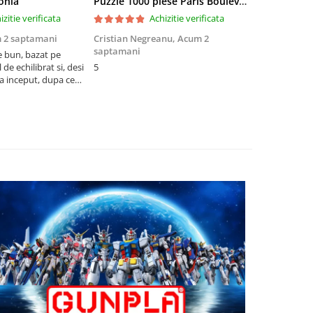
onia
Puzzle 1000 piese Paris Boulevard 30202 Cherry Pazzi
izitie verificata
Achizitie verificata
 2 saptamani
Cristian Negreanu,
Acum 2
Jalba Cosmi
saptamani
e bun, bazat pe
Cel mai bun p
de echilibrat si, desi
5
produsele pe 
la inceput, dupa ce
ambalat cu gr
ele il poti juca
drag! Foarte 