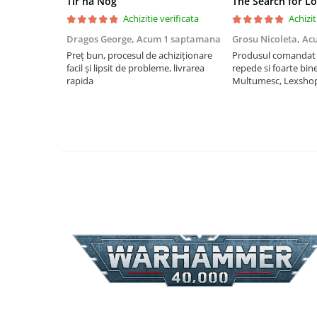
Tir na Nog
The Search for Lo
Achizitie verificata
Achizit
Puzzle 4000 piese
Dragos George,
Acum 1 saptamana
Grosu Nicoleta,
Ac
Puzzle 500 piese
Preț bun, procesul de achiziționare
Produsul comandat a
4D Cityscape Time Puzzle
facil și lipsit de probleme, livrarea
repede si foarte bin
rapida
Multumesc, Lexsho
Puzzle 180 piese
Puzzle 12 piese
Educative
Puzzle 300 piese
Puzzle
Puzzle 70 piese
Puzzle cu 100 piese
Puzzle cu 200 piese
Puzzle XXL
Puzzle 2 in 1
Puzzle 1000 piese panorama