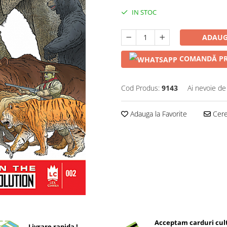
IN STOC
ADAUG
COMANDĂ PR
Cod Produs:
9143
Ai nevoie de
Adauga la Favorite
Cere 
Acceptam carduri cul
Livrare rapida !