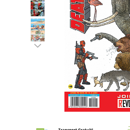
Battletech
Final Girl - solo game
Miniaturi Arkham Horror
Miniaturi HEROCLIX
Accesorii pentru boardgames
Protectii carti (Sleeves)
Playmats
Deck Boxes/Cutii pentru carti
Portofolii/ Clasoare pentru carti
The Army Painter
Organizatoare
Zaruri
Carti
Carti de joc
Distribuie
pe
Alte produse Hobby
Facebook
Transport Gratuit!