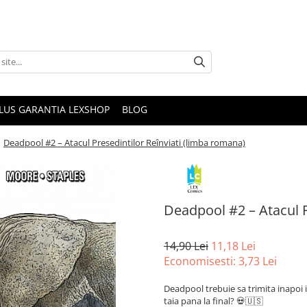
PLUS GARANTIA LEXSHOP
BLOG
/
Deadpool #2 – Atacul Presedintilor Reînviati (limba romana)
Deadpool #2 – Atacul P
14,90 Lei
11,18 Lei
Economisesti:
3,73
Lei
Deadpool trebuie sa trimita inapoi 
taia pana la final? 💀🇺🇸