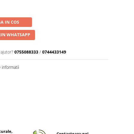
A IN COS
IN WHATSAPP
 ajutor?
0755088333
/
0744433149
informatii
turale,
Contacteaza-ne!