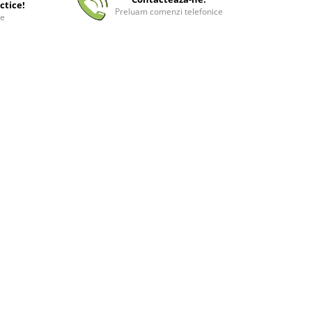
ctice!
Preluam comenzi telefonice
ee