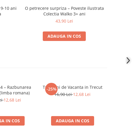
 9-10 ani
O petrecere surpriza – Poveste ilustrata
Minecraft 
a
Colectia Walko 3+ ani
43,90 Lei
ADAUGA IN COS
4 – Razbunarea
Trei Luni de Vacanta in Trecut
Daredev
-25%
-25%
 (limba romana)
16,90 Lei
12,68 Lei
59,9
ei
12,68 Lei
A IN COS
ADAUGA IN COS
ADA