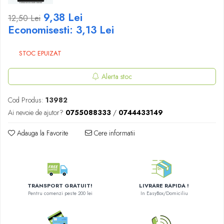
Merch Lex Hobby Store
9,38 Lei
12,50 Lei
Pop Culture
Economisesti:
3,13
Lei
Sepci
Tricouri
STOC EPUIZAT
Postere
Alerta stoc
Geek Stuff
Figurine
Cod Produs:
13982
Cani/Pahare
Ai nevoie de ajutor?
0755088333
/
0744433149
Brelocuri
Adauga la Favorite
Cere informatii
Plusuri si papusi
Decoratiuni
Carti
TRANSPORT GRATUIT!
LIVRARE RAPIDA !
Fesuri
Pentru comenzi peste 200 lei
In EasyBox/Domiciliu
Studio Ghibli/My Neighbor
Totoro/Kiki etc