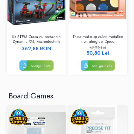
Puzzle 3D
Puzzle 8000 piese
Puzzle 150 piese
Puzzle 1000 piese fluorescent
Kit STEM Cursa cu obstacole
Trusa make-up culori metalice
Dynamic XM, Fischertechnik
non alergice, Djeco
Puzzle din lemn
362,88 RON
62,72 Lei
Mandala
50,80 Lei
Puzzle 24 piese
Adauga in cos
Adauga in cos
Puzzle-uri metalice si logice
Puzzle 3 in 1
Puzzle 350 piese
Board Games
Puzzle 275 piese
Puzzle 550 piese
Warhammer
Warhammer 40K
Age of Sigmar