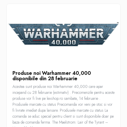
LEGO
Cutii depozitare
Decoratiuni si accesorii
Ghiozdane si rechizite
Animal Crossing
Lego Architecture
Lego Art
Lego Boost
Produse noi Warhammer 40,000
Lego Bluey
disponibile din 28 februarie
Lego City
Acestea sunt produse noi Warhammer 40,000 care apar
Lego Classic
incepand cu 28 februarie (estimativ) . Precomenzile pentru aceste
produse vor fi live pe lexshop.ro sambata, 14 februarie .
Lego Colectia Botanica
Produsele marcate cu status Precomanda vor veni pe stoc si vor
Lego Creator
fi livrate imediat dupa lansare. Produsele marcate cu status La
comanda se aduc special pentru client si sunt disponibile doar pe
Lego Creator Expert
baza de comanda ferma. The Maelstrom: Lair of the Tyrant –
Lego DC Super Heroes