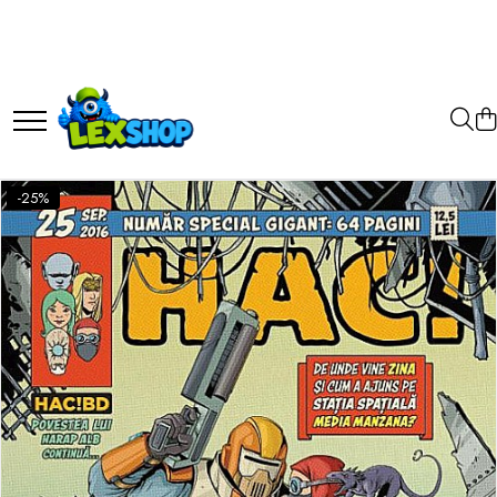
Toate Produsele
Board Games
Games Workshop
Board Games
-25%
Extensii boardgames
Card Games (jocuri cu carti)
Extensii card games
Jocuri pentru toata familia
Party Games (jocuri de petrecere)
Jocuri pentru copii
Smart Games
Puzzle-uri logice
Jocuri cu miniaturi