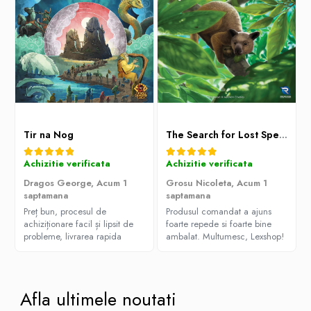
Gundam
Accesorii Gundam
Transformers
Modele Revell
D&D si Alte RPG
Manuale
Figurine
Tir na Nog
The Search for Lost Species
Altele
Achizitie verificata
Achizitie verificata
Screens
Dragos George,
Acum 1
Grosu Nicoleta,
Acum 1
Nolzur
saptamana
saptamana
Preț bun, procesul de
Produsul comandat a ajuns
Premium
achiziționare facil și lipsit de
foarte repede si foarte bine
Board games
probleme, livrarea rapida
ambalat. Multumesc, Lexshop!
Harti
Teren
Afla ultimele noutati
Alte RPG