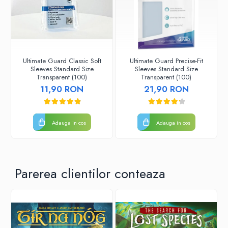
Paints & Tools
Starter Sets
Books and Codex
Ultimate Guard Classic Soft
Ultimate Guard Precise-Fit
Accesorii
Sleeves Standard Size
Sleeves Standard Size
Transparent (100)
Transparent (100)
Figurine
11,90 RON
21,90 RON
Star Wars figurine
Friday The 13th
Marvel Univers
Adauga in cos
Adauga in cos
Figurine diverse
DC Univers
Parerea clientilor conteaza
FUNKO POP!
One Piece
Dragon Ball
Anime