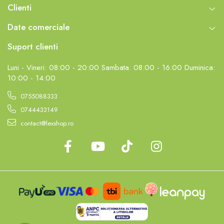
Clienti
LEGO Mindstorms
LEGO Minecraft
Date comerciale
LEGO Minifigurine
Suport clienti
LEGO Minions
Luni - Vineri: 08:00 - 20:00 Sambata: 08:00 - 16:00 Duminica:
LEGO Movie
10:00 - 14:00
LEGO One Piece
0755088333
LEGO Sonic the Hedgehog
0744433149
LEGO Speed Champions
contact@lexshop.ro
LEGO Star Wars
LEGO Super Mario
LEGO Technic
LEGO VIDIYO
LEGO Wednesday
LEGO Wicked