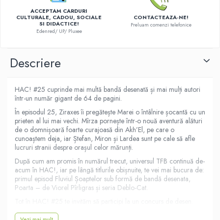
Minecraft
ACCEPTAM CARDURI
CULTURALE, CADOU, SOCIALE
CONTACTEAZA-NE!
Carnetele
SI DIDACTICE!
Preluam comenzi telefonice
Edenred/ UP/ Pluxee
Dragon Ball
Pokemon
Descriere
One Piece
Lord of The Rings
HAC! #25 cuprinde mai multă bandă desenată și mai mulți autori
Naruto Shippuden
într-un număr gigant de 64 de pagini.
Sailor Moon
În episodul 25, Ziraxes îi pregătește Marei o întâlnire șocantă cu un
prieten al lui mai vechi. Mîrza pornește într-o nouă aventură alături
Harry Potter
de o domnișoară foarte curajoasă din Akh’El, pe care o
cunoaștem deja, iar Ștefan, Miron și Lardea sunt pe cale să afle
Star Trek
lucruri stranii despre orașul celor mărunți.
Fallout
După cum am promis în numărul trecut, universul TFB continuă de-
acum în HAC!, iar pe lângă titlurile obișnuite, te vei mai bucura de:
Stranger Things
primul episod Fluviul Șoaptelor sub formă de bandă desenata,
Poarta – de Viorel Pîrligras și seria Deblo-Cat.
Collectibles
Tot în HAC! #25 te invităm să participi la un concurs de desen.
KPop Demon Hunters
Trimite-ne lucrările tale pe adresa redacției salut@hacbd.ro și ai
Retro Arcade – Jocuri, Console si
șansa să apari în următorul număr al revistei.
Vezi mai mult