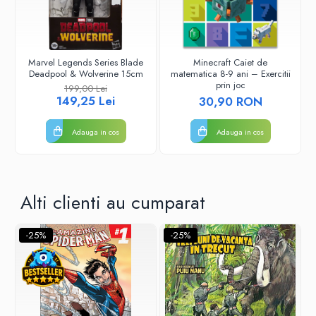
Riftbound singles
Gundam TCG
Puzzle
Marvel Legends Series Blade
Minecraft Caiet de
Deadpool & Wolverine 15cm
matematica 8-9 ani – Exercitii
Puzzle 1000 piese
prin joc
199,00 Lei
Accesorii pentru puzzle
149,25 Lei
30,90 RON
Puzzle 3000 piese
Adauga in cos
Adauga in cos
Puzzle 2000 piese
Puzzle 1500 piese
Puzzle 20 piese
Alti clienti au cumparat
Puzzle 60 piese
Puzzle 4 in 1
-25%
-25%
Puzzle 40 piese
Puzzle 30 piese
Puzzle 120 piese
Puzzle 260 piese