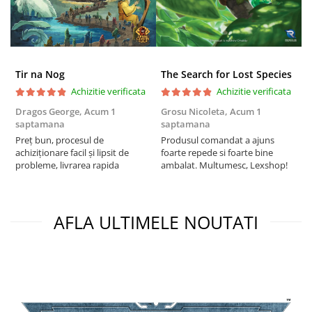
Tir na Nog
The Search for Lost Species
Achizitie verificata
Achizitie verificata
Dragos George,
Acum 1
Grosu Nicoleta,
Acum 1
C
saptamana
saptamana
2
Preț bun, procesul de
Produsul comandat a ajuns
t
achiziționare facil și lipsit de
foarte repede si foarte bine
s
probleme, livrarea rapida
ambalat. Multumesc, Lexshop!
AFLA ULTIMELE NOUTATI