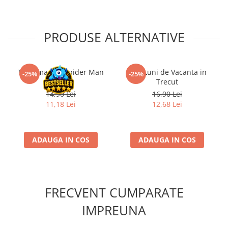
PRODUSE ALTERNATIVE
The Amazing Spider Man
Trei Luni de Vacanta in
-25%
-25%
#1 RO
Trecut
14,90 Lei
16,90 Lei
11,18 Lei
12,68 Lei
ADAUGA IN COS
ADAUGA IN COS
FRECVENT CUMPARATE
IMPREUNA