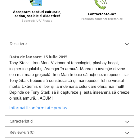
LEGO Wicked
Acceptam carduri culturale,
Contacteaza-ne!
cadou, sociale si didactice!
Lampi si brelocuri cu LED
Preluam comenzi telefonice
Edenred/ UP/ Pluxee
Lenjerii de pat si textile
Recipiente alimentare
Descriere
Seturi emblematice
Lego Editions
Data de lansare: 15 iulie 2015
Tony Stark---Iron Man: Vizionar al tehnologiei, playboy bogat,
Lego Pokemon
inginer inegalabil și Avenger în armură. Marea sa invenție devine
Lego Friends
cea mai mare greșeală. Iron Man trebuie să acționeze repede... iar
Tony Stark trebuie să construiască și mai repede! Tehno-virusul
LEGO Ninjago
mortal Extremis e liber și la îndemâna celui care oferă mai mult!
Depinde de Tony Stark să îl captureze și asta înseamnă să creeze
o nouă armură... ACUM!
Informatii conformitate produs
Caracteristici
Review-uri
(0)