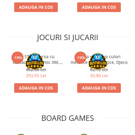
ADAUGA IN COS
ADAUGA IN COS
JOCURI SI JUCARII
Kit STEM Cursa cu
Trusa make-up culori
-19%
-19%
obstacole Dynamic XM,
metalice non alergice, Djeco
Fischertechnik
362,88 Lei
62,72 Lei
293,93 Lei
50,80 Lei
ADAUGA IN COS
ADAUGA IN COS
BOARD GAMES