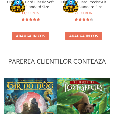
Ultimate Guard Classic Soft
Ultimate Guard Precise-Fit
Sleeves Standard Size
Sleeves Standard Size
Transparent (100)
Transparent (100)
11,90 RON
21,90 RON
ADAUGA IN COS
ADAUGA IN COS
PAREREA CLIENTILOR CONTEAZA