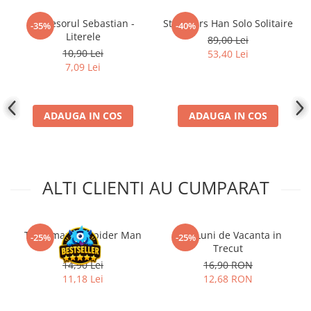
Profesorul Sebastian -
Star Wars Han Solo Solitaire
-35%
-40%
Literele
89,00 Lei
10,90 Lei
53,40 Lei
7,09 Lei
ADAUGA IN COS
ADAUGA IN COS
ALTI CLIENTI AU CUMPARAT
The Amazing Spider Man
Trei Luni de Vacanta in
-25%
-25%
#1 RO
Trecut
14,90 Lei
16,90 RON
11,18 Lei
12,68 RON