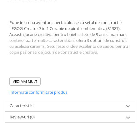
Minecraft
Carnetele
Dragon Ball
Pune in scena aventuri spectaculoase cu setul de constructie
LEGO® Creator 3 in 1 Corabie de pirati emblematica (31387).
Pokemon
Aceasta jucarie creativa pentru baieti si fete de 9 ani si mai mari,
contine foarte multe caracteristici si ofera 3 optiuni de construit
One Piece
cu aceleasi caramizi. Setul este o idee excelenta de cadou pentru
Lord of The Rings
copiii pasionati de jocuri de constructie creativa.
Naruto Shippuden
Sailor Moon
Cei mici pot asambla o corabie mare cu ancora mobila, vele
Harry Potter
articulate, 2 tunuri pentru a infrunta un monstru marin cu
VEZI MAI MULT
tentacule articulate, o cabina cu un birou si un scaun, o carma
Star Trek
Informatii conformitate produs
mobila, un compartiment secret cu un cufar de comori si o gabie.
Pasionatii de jocuri de constructie pot indeparta o sectiune a
Fallout
puntii pentru a dezvalui cala corabiei.
Caracteristici
Stranger Things
Review-uri
(0)
Collectibles
KPop Demon Hunters
Reconstruieste jucaria pentru copii intr-un castel al piratilor cu un
turn, un ponton si un palmier care poate fi deschis in mijloc
Retro Arcade – Jocuri, Console si