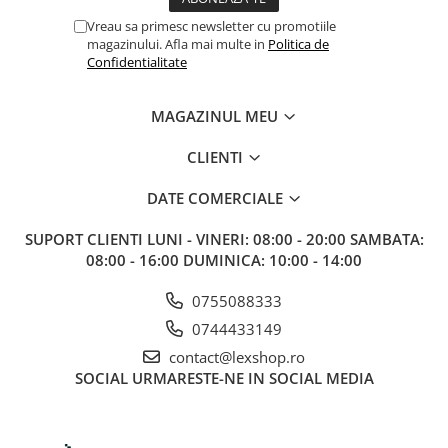
Gundam
Vreau sa primesc newsletter cu promotiile
Accesorii Gundam
magazinului. Afla mai multe in
Politica de
Confidentialitate
Transformers
Modele Revell
MAGAZINUL MEU
Figurine NECA
CLIENTI
D&D si Alte RPG
Manuale
DATE COMERCIALE
Figurine
SUPORT CLIENTI
LUNI - VINERI: 08:00 - 20:00 SAMBATA:
Altele
08:00 - 16:00 DUMINICA: 10:00 - 14:00
Screens
0755088333
Nolzur
0744433149
Premium
contact@lexshop.ro
Board games
SOCIAL
URMARESTE-NE IN SOCIAL MEDIA
Harti
Teren