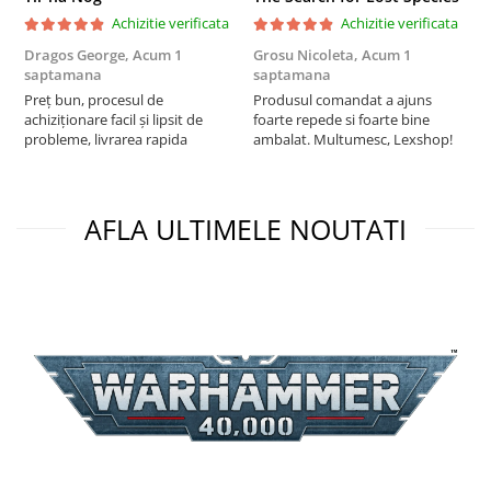
Puzzle 3D
Achizitie verificata
Achizitie verificata
Puzzle 8000 piese
Dragos George,
Acum 1
Grosu Nicoleta,
Acum 1
C
saptamana
saptamana
2
Puzzle 150 piese
Preț bun, procesul de
Produsul comandat a ajuns
t
Puzzle 1000 piese fluorescent
achiziționare facil și lipsit de
foarte repede si foarte bine
s
probleme, livrarea rapida
ambalat. Multumesc, Lexshop!
Puzzle din lemn
Mandala
AFLA ULTIMELE NOUTATI
Puzzle 24 piese
Puzzle-uri metalice si logice
Puzzle 3 in 1
Puzzle 350 piese
Puzzle 275 piese
Puzzle 550 piese
Warhammer
Warhammer 40K
Age of Sigmar