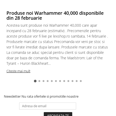
Paints & Tools
Produse noi Warhammer 40,000 disponibile
Starter Sets
din 28 februarie
Books and Codex
Acestea sunt produse noi Warhammer 40,000 care apar
incepand cu 28 februarie (estimativ) . Precomenzile pentru
Accesorii
aceste produse vor fi live pe lexshop.ro sambata, 14 februarie .
Figurine
Produsele marcate cu status Precomanda vor veni pe stoc si
Star Wars figurine
vor fi livrate imediat dupa lansare. Produsele marcate cu status
La comanda se aduc special pentru client si sunt disponibile
Friday The 13th
doar pe baza de comanda ferma. The Maelstrom: Lair of the
Marvel Univers
Tyrant – Huron Blackheart...
Figurine diverse
Citeste mai mult
DC Univers
FUNKO POP!
One Piece
Newsletter
Nu rata ofertele si promotiile noastre
Dragon Ball
Anime