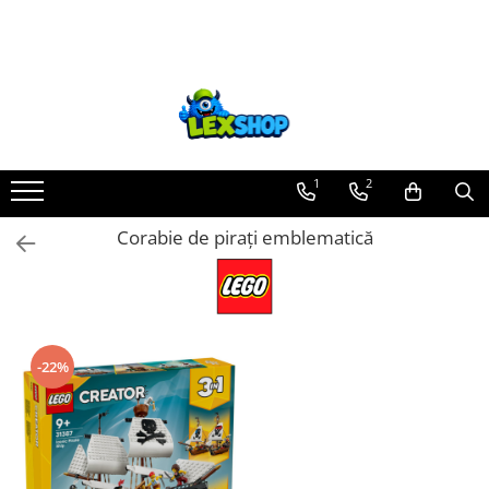
Toate Produsele
Board Games
Games Workshop
Board Games
1
2
Extensii boardgames
Corabie de pirați emblematică
Card Games (jocuri cu carti)
Extensii card games
Jocuri pentru toata familia
Party Games (jocuri de petrecere)
-22%
Jocuri pentru copii
Smart Games
Puzzle-uri logice
Jocuri cu miniaturi