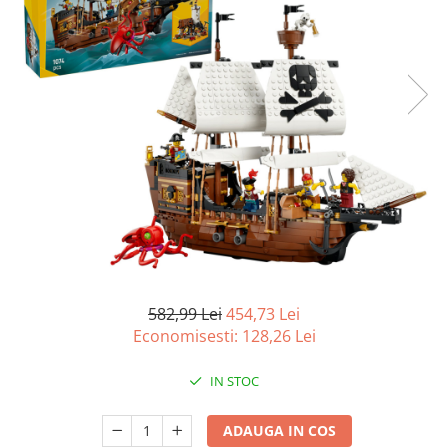
Battletech
Final Girl - solo game
Miniaturi Arkham Horror
Miniaturi HEROCLIX
Accesorii pentru boardgames
Protectii carti (Sleeves)
Playmats
Deck Boxes/Cutii pentru carti
Portofolii/ Clasoare pentru carti
The Army Painter
Organizatoare
582,99 Lei
454,73 Lei
Economisesti:
128,26
Lei
Zaruri
Carti
IN STOC
Carti de joc
Alte produse Hobby
ADAUGA IN COS