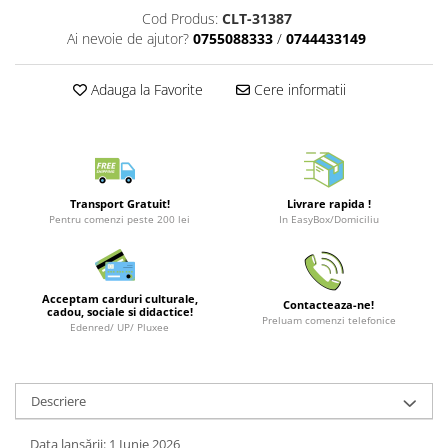
Merch Lex Hobby Store
Cod Produs:
CLT-31387
Ai nevoie de ajutor?
0755088333
/
0744433149
Pop Culture
Sepci
Adauga la Favorite
Cere informatii
Tricouri
Postere
Geek Stuff
Figurine
Transport Gratuit!
Livrare rapida !
Cani/Pahare
Pentru comenzi peste 200 lei
In EasyBox/Domiciliu
Brelocuri
Plusuri si papusi
Acceptam carduri culturale,
Contacteaza-ne!
cadou, sociale si didactice!
Decoratiuni
Preluam comenzi telefonice
Edenred/ UP/ Pluxee
Carti
Fesuri
Descriere
Studio Ghibli/My Neighbor
Totoro/Kiki etc
Data lansării: 1 Iunie 2026