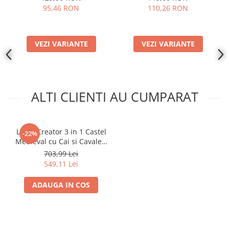
95,46 RON
110,26 RON
Disney Lorcana
Altered
Star Wars Unlimited
VEZI VARIANTE
VEZI VARIANTE
UniVersus CCG
Neverrift TCG
Riftbound League of Legends TCG
ALTI CLIENTI AU CUMPARAT
Hololive
Magic The Gathering TCG
LEGO Creator 3 in 1 Castel
-22%
One Piece Card Game
Medieval cu Cai si Cavaleri
31168
Colectii Oficiale Topps si Panini si
703,99 Lei
altele
549,11 Lei
Final Fantasy
ADAUGA IN COS
Grand Archive TCG
Alte TCG-uri
Carti singles