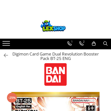
Toate Produsele
Board Games
Games Workshop
Board Games
1
2
Extensii boardgames
Digimon Card Game Dual Revolution Booster
Card Games (jocuri cu carti)
Pack BT-25 ENG
Extensii card games
Jocuri pentru toata familia
Party Games (jocuri de petrecere)
Jocuri pentru copii
Smart Games
-25%
Puzzle-uri logice
Jocuri cu miniaturi