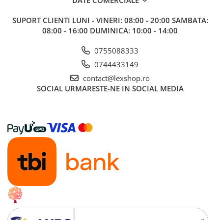
LEGO
SUPORT CLIENTI
LUNI - VINERI: 08:00 - 20:00 SAMBATA:
Cutii depozitare
08:00 - 16:00 DUMINICA: 10:00 - 14:00
Decoratiuni si accesorii
0755088333
Ghiozdane si rechizite
0744433149
Animal Crossing
contact@lexshop.ro
Lego Architecture
SOCIAL
URMARESTE-NE IN SOCIAL MEDIA
Lego Art
Lego Boost
Lego Bluey
Lego City
Lego Classic
Lego Colectia Botanica
Lego Creator
Lego Creator Expert
Lego DC Super Heroes