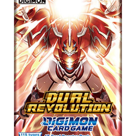
Battletech
Final Girl - solo game
Miniaturi Arkham Horror
Miniaturi HEROCLIX
Accesorii pentru boardgames
Protectii carti (Sleeves)
Playmats
Deck Boxes/Cutii pentru carti
Portofolii/ Clasoare pentru carti
The Army Painter
Organizatoare
Zaruri
Carti
Carti de joc
Alte produse Hobby