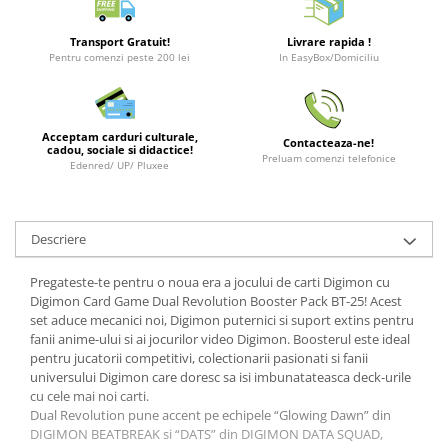
Minecraft
Carnetele
Transport Gratuit!
Livrare rapida !
Pentru comenzi peste 200 lei
In EasyBox/Domiciliu
Dragon Ball
Pokemon
One Piece
Acceptam carduri culturale,
Contacteaza-ne!
cadou, sociale si didactice!
Preluam comenzi telefonice
Lord of The Rings
Edenred/ UP/ Pluxee
Naruto Shippuden
Sailor Moon
Descriere
Harry Potter
Pregateste-te pentru o noua era a jocului de carti Digimon cu
Star Trek
Digimon Card Game Dual Revolution Booster Pack BT-25! Acest
Fallout
set aduce mecanici noi, Digimon puternici si suport extins pentru
fanii anime-ului si ai jocurilor video Digimon. Boosterul este ideal
Stranger Things
pentru jucatorii competitivi, colectionarii pasionati si fanii
universului Digimon care doresc sa isi imbunatateasca deck-urile
Collectibles
cu cele mai noi carti.
KPop Demon Hunters
Dual Revolution pune accent pe echipele “Glowing Dawn” din
DIGIMON BEATBREAK si “DATS” din DIGIMON DATA SQUAD,
Retro Arcade – Jocuri, Console si