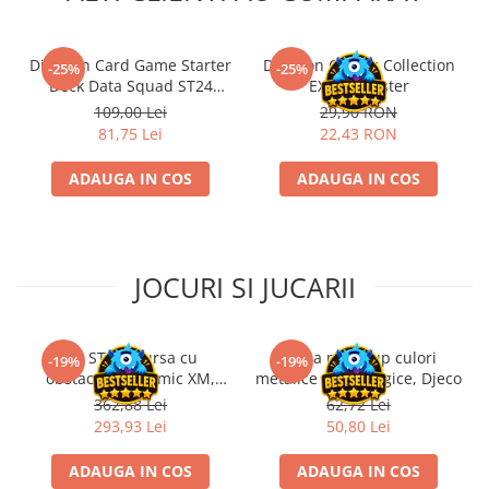
Riftbound singles
Gundam TCG
Digimon Card Game Starter
Digimon Classic Collection
-25%
-25%
Deck Data Squad ST24
EX-01 Booster
Puzzle
English
109,00 Lei
29,90 RON
Puzzle 1000 piese
81,75 Lei
22,43 RON
Accesorii pentru puzzle
ADAUGA IN COS
ADAUGA IN COS
Puzzle 3000 piese
Puzzle 2000 piese
Puzzle 1500 piese
JOCURI SI JUCARII
Puzzle 20 piese
Puzzle 60 piese
Puzzle 4 in 1
Kit STEM Cursa cu
Trusa make-up culori
-19%
-19%
obstacole Dynamic XM,
metalice non alergice, Djeco
Puzzle 40 piese
Fischertechnik
362,88 Lei
62,72 Lei
Puzzle 30 piese
293,93 Lei
50,80 Lei
Puzzle 120 piese
ADAUGA IN COS
ADAUGA IN COS
Puzzle 260 piese