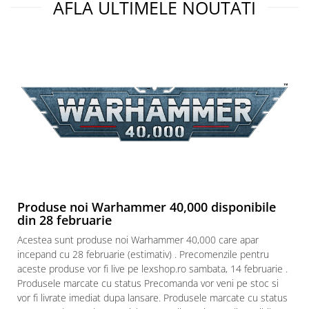
AFLA ULTIMELE NOUTATI
Paints & Tools
Starter Sets
Books and Codex
Accesorii
Figurine
Star Wars figurine
Friday The 13th
Marvel Univers
Figurine diverse
Produse noi Warhammer 40,000 disponibile
DC Univers
din 28 februarie
FUNKO POP!
Acestea sunt produse noi Warhammer 40,000 care apar
One Piece
incepand cu 28 februarie (estimativ) . Precomenzile pentru
aceste produse vor fi live pe lexshop.ro sambata, 14 februarie .
Dragon Ball
Produsele marcate cu status Precomanda vor veni pe stoc si
Anime
vor fi livrate imediat dupa lansare. Produsele marcate cu status