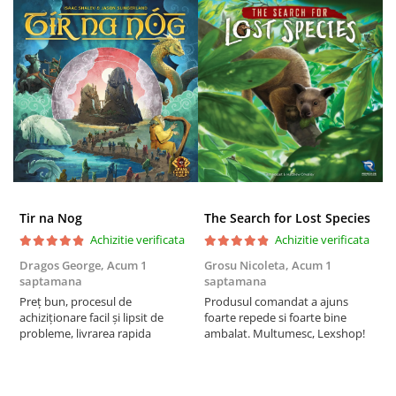
Puzzle 3D
Puzzle 8000 piese
Puzzle 150 piese
Puzzle 1000 piese fluorescent
Puzzle din lemn
Mandala
Puzzle 24 piese
Puzzle-uri metalice si logice
Tir na Nog
The Search for Lost Species
Puzzle 3 in 1
Achizitie verificata
Achizitie verificata
Puzzle 350 piese
Dragos George,
Acum 1
Grosu Nicoleta,
Acum 1
Б
saptamana
saptamana
s
Puzzle 275 piese
Preț bun, procesul de
Produsul comandat a ajuns
5
Puzzle 550 piese
achiziționare facil și lipsit de
foarte repede si foarte bine
probleme, livrarea rapida
ambalat. Multumesc, Lexshop!
Warhammer
Warhammer 40K
Age of Sigmar