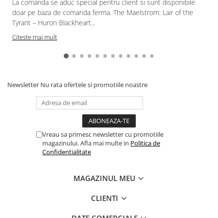
La comanda se aduc special pentru client si sunt disponibile
Gundam
doar pe baza de comanda ferma. The Maelstrom: Lair of the
Accesorii Gundam
Tyrant – Huron Blackheart...
Transformers
Citeste mai mult
Modele Revell
D&D si Alte RPG
Manuale
Newsletter
Nu rata ofertele si promotiile noastre
Figurine
Altele
Screens
Vreau sa primesc newsletter cu promotiile
Nolzur
magazinului. Afla mai multe in
Politica de
Premium
Confidentialitate
Board games
MAGAZINUL MEU
Harti
Teren
CLIENTI
Alte RPG
DATE COMERCIALE