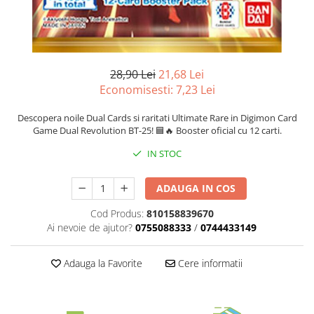
Merch Lex Hobby Store
Pop Culture
Sepci
Tricouri
28,90 Lei
21,68 Lei
Economisesti:
7,23
Lei
Postere
Geek Stuff
Descopera noile Dual Cards si raritati Ultimate Rare in Digimon Card
Game Dual Revolution BT-25! 🟦🔥 Booster oficial cu 12 carti.
Figurine
IN STOC
Cani/Pahare
Brelocuri
ADAUGA IN COS
Plusuri si papusi
Cod Produs:
810158839670
Decoratiuni
Ai nevoie de ajutor?
0755088333
/
0744433149
Carti
Adauga la Favorite
Cere informatii
Fesuri
Studio Ghibli/My Neighbor
Totoro/Kiki etc