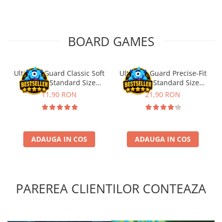
Puzzle 4000 piese
Puzzle 500 piese
BOARD GAMES
4D Cityscape Time Puzzle
Puzzle 180 piese
Ultimate Guard Classic Soft
Ultimate Guard Precise-Fit
Puzzle 12 piese
Sleeves Standard Size
Sleeves Standard Size
Educative
Transparent (100)
Transparent (100)
11,90 RON
21,90 RON
Puzzle 300 piese
Puzzle
Puzzle 70 piese
ADAUGA IN COS
ADAUGA IN COS
Puzzle cu 100 piese
Puzzle cu 200 piese
Puzzle XXL
PAREREA CLIENTILOR CONTEAZA
Puzzle 2 in 1
Puzzle 1000 piese panorama