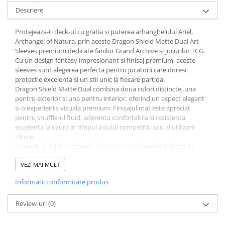
Minecraft
Descriere
Carnetele
Protejeaza-ti deck-ul cu gratia si puterea arhanghelului Ariel,
Dragon Ball
Archangel of Natura, prin aceste Dragon Shield Matte Dual Art
Sleeves premium dedicate fanilor Grand Archive si jocurilor TCG.
Pokemon
Cu un design fantasy impresionant si finisaj premium, aceste
One Piece
sleeves sunt alegerea perfecta pentru jucatorii care doresc
protectie excelenta si un stil unic la fiecare partida.
Lord of The Rings
Dragon Shield Matte Dual combina doua culori distincte, una
Naruto Shippuden
pentru exterior si una pentru interior, oferind un aspect elegant
si o experienta vizuala premium. Finisajul mat este apreciat
Sailor Moon
pentru shuffle-ul fluid, aderenta confortabila si rezistenta
excelenta la uzura in timpul jocului competitiv sau al utilizarii
Harry Potter
zilnice.
Star Trek
Artwork-ul Ariel, Archangel of Natura este imprimat direct pe
sleeve-uri, ceea ce garanteaza o imagine clara, rezistenta si fara
Fallout
risc de exfoliere. Setul include 100 sleeve-uri standard size
VEZI MAI MULT
compatibile cu majoritatea cartilor TCG de pana la 63 x 88 mm.
Stranger Things
Informatii conformitate produs
Produsul este licentiat oficial Grand Archive si reprezinta un
Collectibles
accesoriu ideal pentru colectionari, jucatori competitivi si
pasionati de universuri fantasy.
Review-uri
(0)
KPop Demon Hunters
Brand: Dragon Shield
Retro Arcade – Jocuri, Console si
Franciza: Grand Archive