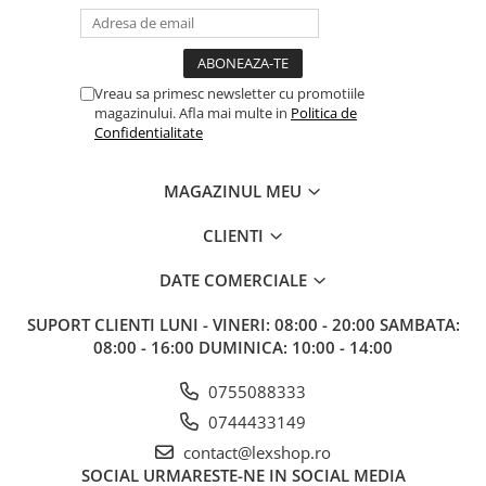
Gundam
Accesorii Gundam
Transformers
Vreau sa primesc newsletter cu promotiile
Modele Revell
magazinului. Afla mai multe in
Politica de
Confidentialitate
Figurine NECA
D&D si Alte RPG
MAGAZINUL MEU
Manuale
Figurine
CLIENTI
Altele
DATE COMERCIALE
Screens
SUPORT CLIENTI
LUNI - VINERI: 08:00 - 20:00 SAMBATA:
Nolzur
08:00 - 16:00 DUMINICA: 10:00 - 14:00
Premium
0755088333
Board games
0744433149
Harti
contact@lexshop.ro
Teren
SOCIAL
URMARESTE-NE IN SOCIAL MEDIA