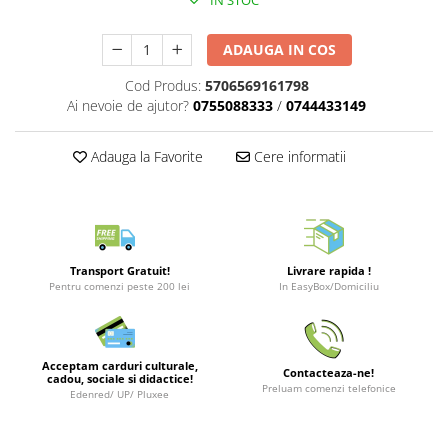
IN STOC
Merch Lex Hobby Store
Pop Culture
ADAUGA IN COS
Sepci
Cod Produs:
5706569161798
Tricouri
Ai nevoie de ajutor?
0755088333
/
0744433149
Postere
Adauga la Favorite
Cere informatii
Geek Stuff
Figurine
Cani/Pahare
Brelocuri
Transport Gratuit!
Livrare rapida !
Plusuri si papusi
Pentru comenzi peste 200 lei
In EasyBox/Domiciliu
Decoratiuni
Carti
Acceptam carduri culturale,
Contacteaza-ne!
Fesuri
cadou, sociale si didactice!
Preluam comenzi telefonice
Edenred/ UP/ Pluxee
Studio Ghibli/My Neighbor
Totoro/Kiki etc