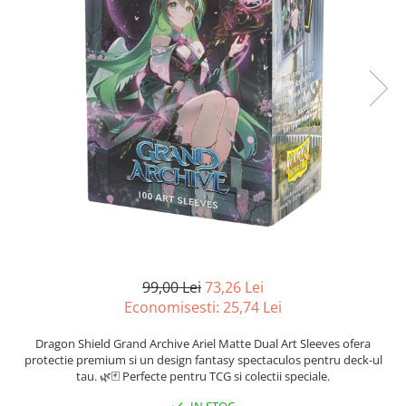
Battletech
Final Girl - solo game
Miniaturi Arkham Horror
Miniaturi HEROCLIX
Accesorii pentru boardgames
Protectii carti (Sleeves)
Playmats
Deck Boxes/Cutii pentru carti
Portofolii/ Clasoare pentru carti
The Army Painter
Organizatoare
99,00 Lei
73,26 Lei
Zaruri
Economisesti:
25,74
Lei
Carti
Dragon Shield Grand Archive Ariel Matte Dual Art Sleeves ofera
Carti de joc
protectie premium si un design fantasy spectaculos pentru deck-ul
tau. 🌿🃏 Perfecte pentru TCG si colectii speciale.
Alte produse Hobby