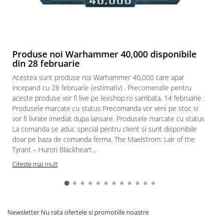
Paints & Tools
Starter Sets
Books and Codex
Produse noi Warhammer 40,000 disponibile
Accesorii
din 28 februarie
Figurine
Acestea sunt produse noi Warhammer 40,000 care apar
Star Wars figurine
incepand cu 28 februarie (estimativ) . Precomenzile pentru
aceste produse vor fi live pe lexshop.ro sambata, 14 februarie .
Friday The 13th
Produsele marcate cu status Precomanda vor veni pe stoc si
Marvel Univers
vor fi livrate imediat dupa lansare. Produsele marcate cu status
La comanda se aduc special pentru client si sunt disponibile
Figurine diverse
doar pe baza de comanda ferma. The Maelstrom: Lair of the
DC Univers
Tyrant – Huron Blackheart...
FUNKO POP!
Citeste mai mult
One Piece
Dragon Ball
Anime
Newsletter
Nu rata ofertele si promotiile noastre