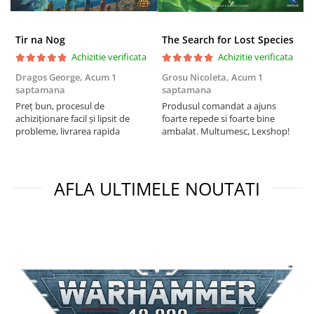
Puzzle 3D
Puzzle 8000 piese
Tir na Nog
The Search for Lost Species
Puzzle 150 piese
Achizitie verificata
Achizitie verificata
Puzzle 1000 piese fluorescent
Dragos George,
Acum 1
Grosu Nicoleta,
Acum 1
C
saptamana
saptamana
2
Puzzle din lemn
Preț bun, procesul de
Produsul comandat a ajuns
t
achiziționare facil și lipsit de
foarte repede si foarte bine
s
Mandala
probleme, livrarea rapida
ambalat. Multumesc, Lexshop!
Puzzle 24 piese
Puzzle-uri metalice si logice
AFLA ULTIMELE NOUTATI
Puzzle 3 in 1
Puzzle 350 piese
Puzzle 275 piese
Puzzle 550 piese
Warhammer
Warhammer 40K
Age of Sigmar