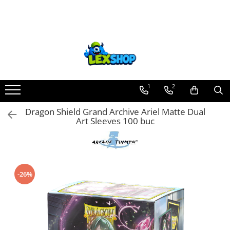
Toate Produsele
Board Games
Games Workshop
Board Games
1
2
Extensii boardgames
Dragon Shield Grand Archive Ariel Matte Dual
Card Games (jocuri cu carti)
Art Sleeves 100 buc
Extensii card games
Jocuri pentru toata familia
Party Games (jocuri de petrecere)
-26%
Jocuri pentru copii
Smart Games
Puzzle-uri logice
Jocuri cu miniaturi