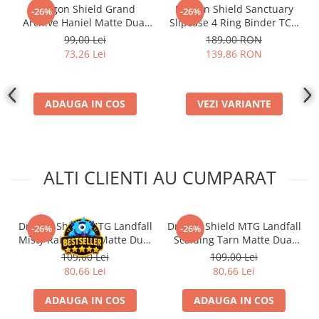
Dragon Shield Grand
Dragon Shield Sanctuary
Disney Lorcana
-26%
-26%
Archive Haniel Matte Dual
Slipcase 4 Ring Binder TCG
Altered
Art Sleeves 100 buc
Album
99,00 Lei
189,00 RON
73,26 Lei
139,86 RON
Star Wars Unlimited
UniVersus CCG
Neverrift TCG
ADAUGA IN COS
VEZI VARIANTE
Riftbound League of Legends TCG
Hololive
Magic The Gathering TCG
ALTI CLIENTI AU CUMPARAT
One Piece Card Game
Colectii Oficiale Topps si Panini si
altele
Dragon Shield MTG Landfall
Dragon Shield MTG Landfall
-26%
-26%
Misty Rainforest Matte Dual
Scalding Tarn Matte Dual
Final Fantasy
Sleeves 100 buc
Sleeves 100 buc
109,00 Lei
109,00 Lei
Grand Archive TCG
80,66 Lei
80,66 Lei
Alte TCG-uri
ADAUGA IN COS
ADAUGA IN COS
Carti singles