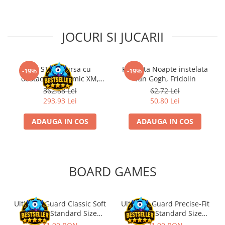
Riftbound singles
Gundam TCG
JOCURI SI JUCARII
Puzzle
Puzzle 1000 piese
Accesorii pentru puzzle
Kit STEM Cursa cu
Flasneta Noapte instelata
-19%
-19%
obstacole Dynamic XM,
Van Gogh, Fridolin
Puzzle 3000 piese
Fischertechnik
362,88 Lei
62,72 Lei
Puzzle 2000 piese
293,93 Lei
50,80 Lei
Puzzle 1500 piese
ADAUGA IN COS
ADAUGA IN COS
Puzzle 20 piese
Puzzle 60 piese
Puzzle 4 in 1
BOARD GAMES
Puzzle 40 piese
Puzzle 30 piese
Ultimate Guard Classic Soft
Ultimate Guard Precise-Fit
Puzzle 120 piese
Sleeves Standard Size
Sleeves Standard Size
Transparent (100)
Transparent (100)
Puzzle 260 piese