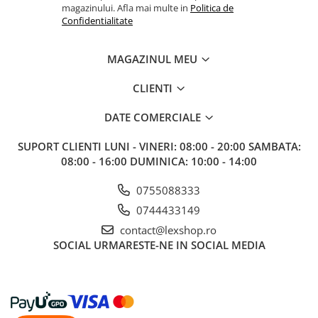
Gundam
magazinului. Afla mai multe in
Politica de
Confidentialitate
Accesorii Gundam
Transformers
MAGAZINUL MEU
Modele Revell
CLIENTI
D&D si Alte RPG
Manuale
DATE COMERCIALE
Figurine
SUPORT CLIENTI
LUNI - VINERI: 08:00 - 20:00 SAMBATA:
Altele
08:00 - 16:00 DUMINICA: 10:00 - 14:00
Screens
0755088333
Nolzur
0744433149
Premium
contact@lexshop.ro
Board games
SOCIAL
URMARESTE-NE IN SOCIAL MEDIA
Harti
Teren
Alte RPG