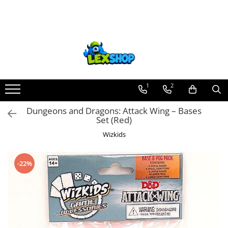
Toate Produsele
Board Games
Games Workshop
Board Games
1
2
Extensii boardgames
Dungeons and Dragons: Attack Wing – Bases
Card Games (jocuri cu carti)
Set (Red)
Extensii card games
Wizkids
Jocuri pentru toata familia
Party Games (jocuri de petrecere)
-22%
Jocuri pentru copii
Smart Games
Puzzle-uri logice
Jocuri cu miniaturi