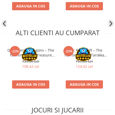
Disney Lorcana
ADAUGA IN COS
ADAUGA IN COS
Altered
Star Wars Unlimited
UniVersus CCG
ALTI CLIENTI AU CUMPARAT
Neverrift TCG
Riftbound League of Legends TCG
Dungeons & Dragons – The
D&D: Ravenloft – The
-22%
-22%
Hololive
Yawning Portal Treasure
Horrors Within Tarokka
Magic The Gathering TCG
Pack
Deck
139,00 Lei
159,00 Lei
108,42 Lei
124,02 Lei
One Piece Card Game
Colectii Oficiale Topps si Panini si
altele
ADAUGA IN COS
ADAUGA IN COS
Final Fantasy
Grand Archive TCG
Alte TCG-uri
JOCURI SI JUCARII
Carti singles