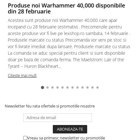
Produse noi Warhammer 40,000 disponibile
Paints & Tools
din 28 februarie
Starter Sets
Acestea sunt produse noi Warhammer 40,000 care apar
incepand cu 28 februarie (estimativ) . Precomenzile pentru
Books and Codex
aceste produse vor fi live pe lexshop.ro sambata, 14 februarie .
Accesorii
Produsele marcate cu status Precomanda vor veni pe stoc si
vor fi livrate imediat dupa lansare. Produsele marcate cu status
Figurine
La comanda se aduc special pentru client si sunt disponibile
Star Wars figurine
doar pe baza de comanda ferma. The Maelstrom: Lair of the
Friday The 13th
Tyrant – Huron Blackheart...
Marvel Univers
Citeste mai mult
Figurine diverse
DC Univers
FUNKO POP!
Newsletter
Nu rata ofertele si promotiile noastre
One Piece
Dragon Ball
Anime
Vreau sa primesc newsletter cu promotiile