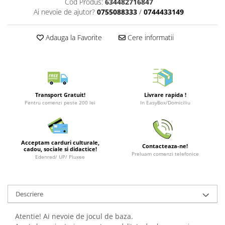
Cod Produs:
634482716847
Merch Lex Hobby Store
Ai nevoie de ajutor?
0755088333
/
0744433149
Pop Culture
Sepci
Adauga la Favorite
Cere informatii
Tricouri
Postere
Geek Stuff
Figurine
Transport Gratuit!
Livrare rapida !
Pentru comenzi peste 200 lei
In EasyBox/Domiciliu
Cani/Pahare
Brelocuri
Plusuri si papusi
Acceptam carduri culturale,
Contacteaza-ne!
cadou, sociale si didactice!
Preluam comenzi telefonice
Decoratiuni
Edenred/ UP/ Pluxee
Carti
Fesuri
Descriere
Studio Ghibli/My Neighbor
Totoro/Kiki etc
Atentie! Ai nevoie de jocul de baza.