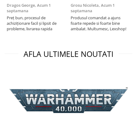
Puzzle 3D
Dragos George,
Acum 1
Grosu Nicoleta,
Acum 1
Б
saptamana
saptamana
s
Puzzle 8000 piese
Preț bun, procesul de
Produsul comandat a ajuns
5
achiziționare facil și lipsit de
foarte repede si foarte bine
Puzzle 150 piese
probleme, livrarea rapida
ambalat. Multumesc, Lexshop!
Puzzle 1000 piese fluorescent
Puzzle din lemn
AFLA ULTIMELE NOUTATI
Mandala
Puzzle 24 piese
Puzzle-uri metalice si logice
Puzzle 3 in 1
Puzzle 350 piese
Puzzle 275 piese
Puzzle 550 piese
Warhammer
Warhammer 40K
Age of Sigmar