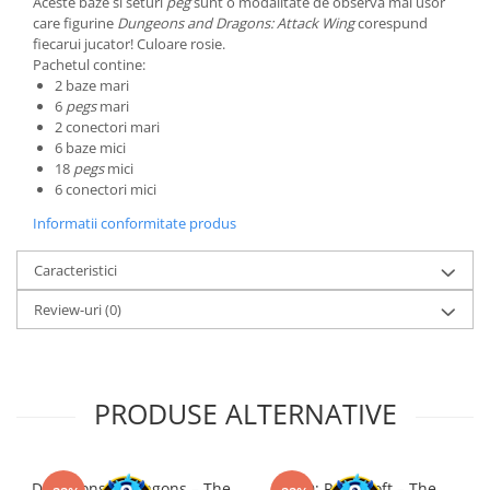
Aceste baze si seturi
peg
sunt o modalitate de observa mai usor
Minecraft
care figurine
Dungeons and Dragons: Attack Wing
corespund
Carnetele
fiecarui jucator! Culoare rosie.
Pachetul contine:
Dragon Ball
2 baze mari
6
pegs
mari
Pokemon
2 conectori mari
One Piece
6 baze mici
18
pegs
mici
Lord of The Rings
6 conectori mici
Naruto Shippuden
Informatii conformitate produs
Sailor Moon
Caracteristici
Harry Potter
Review-uri
(0)
Star Trek
Fallout
Stranger Things
PRODUSE ALTERNATIVE
Collectibles
KPop Demon Hunters
Retro Arcade – Jocuri, Console si
Dungeons & Dragons – The
D&D: Ravenloft – The