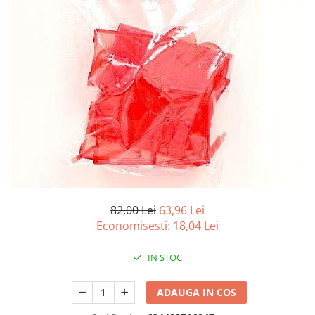
Battletech
Final Girl - solo game
Miniaturi Arkham Horror
Miniaturi HEROCLIX
Accesorii pentru boardgames
Protectii carti (Sleeves)
Playmats
Deck Boxes/Cutii pentru carti
Portofolii/ Clasoare pentru carti
The Army Painter
82,00 Lei
63,96 Lei
Organizatoare
Economisesti:
18,04
Lei
Zaruri
Carti
IN STOC
Carti de joc
ADAUGA IN COS
Alte produse Hobby