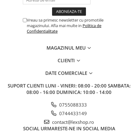
Paints & Tools
Starter Sets
Vreau sa primesc newsletter cu promotiile
magazinului. Afla mai multe in
Politica de
Books and Codex
Confidentialitate
Accesorii
Figurine
MAGAZINUL MEU
Star Wars figurine
CLIENTI
Friday The 13th
DATE COMERCIALE
Marvel Univers
Figurine diverse
SUPORT CLIENTI
LUNI - VINERI: 08:00 - 20:00 SAMBATA:
08:00 - 16:00 DUMINICA: 10:00 - 14:00
DC Univers
FUNKO POP!
0755088333
One Piece
0744433149
Dragon Ball
contact@lexshop.ro
SOCIAL
URMARESTE-NE IN SOCIAL MEDIA
Anime