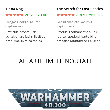
Puzzle 4000 piese
Tir na Nog
The Search for Lost Species
Puzzle 500 piese
Achizitie verificata
Achizitie verificata
Dragos George,
Acum 1
Grosu Nicoleta,
Acum 1
C
4D Cityscape Time Puzzle
saptamana
saptamana
2
Puzzle 180 piese
Preț bun, procesul de
Produsul comandat a ajuns
t
achiziționare facil și lipsit de
foarte repede si foarte bine
s
Puzzle 12 piese
probleme, livrarea rapida
ambalat. Multumesc, Lexshop!
Educative
Puzzle 300 piese
AFLA ULTIMELE NOUTATI
Puzzle
Puzzle 70 piese
Puzzle cu 100 piese
Puzzle cu 200 piese
Puzzle XXL
Puzzle 2 in 1
Puzzle 1000 piese panorama