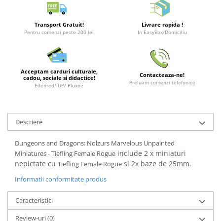
Merch Lex Hobby Store
Pop Culture
Transport Gratuit!
Livrare rapida !
Sepci
Pentru comenzi peste 200 lei
In EasyBox/Domiciliu
Tricouri
Postere
Acceptam carduri culturale,
Contacteaza-ne!
Geek Stuff
cadou, sociale si didactice!
Preluam comenzi telefonice
Edenred/ UP/ Pluxee
Figurine
Cani/Pahare
Descriere
Brelocuri
Plusuri si papusi
Dungeons and Dragons: Nolzurs Marvelous Unpainted
include 2 x miniaturi
Miniatures - Tiefling Female Rogue
Decoratiuni
nepictate cu
​​​ si 2x baze de 25mm.
Tiefling Female Rogue​
Carti
Informatii conformitate produs
Fesuri
Studio Ghibli/My Neighbor
Caracteristici
Totoro/Kiki etc
Review-uri
(0)