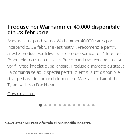
Puzzle 3D
Puzzle 8000 piese
Puzzle 150 piese
Produse noi Warhammer 40,000 disponibile
din 28 februarie
Puzzle 1000 piese fluorescent
Acestea sunt produse noi Warhammer 40,000 care apar
Puzzle din lemn
incepand cu 28 februarie (estimativ) . Precomenzile pentru
Mandala
aceste produse vor fi live pe lexshop.ro sambata, 14 februarie .
Produsele marcate cu status Precomanda vor veni pe stoc si
Puzzle 24 piese
vor fi livrate imediat dupa lansare. Produsele marcate cu status
Puzzle-uri metalice si logice
La comanda se aduc special pentru client si sunt disponibile
doar pe baza de comanda ferma. The Maelstrom: Lair of the
Puzzle 3 in 1
Tyrant – Huron Blackheart...
Puzzle 350 piese
Citeste mai mult
Puzzle 275 piese
Puzzle 550 piese
Warhammer
Newsletter
Nu rata ofertele si promotiile noastre
Warhammer 40K
Age of Sigmar