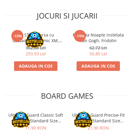
Disney Lorcana
JOCURI SI JUCARII
Altered
Star Wars Unlimited
UniVersus CCG
Kit STEM Cursa cu
Flasneta Noapte instelata
-19%
-19%
obstacole Dynamic XM,
Van Gogh, Fridolin
Neverrift TCG
Fischertechnik
362,88 Lei
62,72 Lei
Riftbound League of Legends TCG
293,93 Lei
50,80 Lei
Hololive
ADAUGA IN COS
ADAUGA IN COS
Magic The Gathering TCG
One Piece Card Game
Colectii Oficiale Topps si Panini si
BOARD GAMES
altele
Final Fantasy
Grand Archive TCG
Ultimate Guard Classic Soft
Ultimate Guard Precise-Fit
Sleeves Standard Size
Sleeves Standard Size
Alte TCG-uri
Transparent (100)
Transparent (100)
11,90 RON
21,90 RON
Carti singles