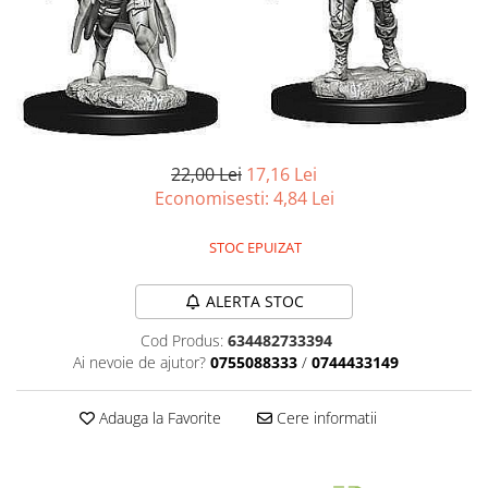
Battletech
Final Girl - solo game
Miniaturi Arkham Horror
Miniaturi HEROCLIX
Accesorii pentru boardgames
22,00 Lei
17,16 Lei
Economisesti:
4,84
Lei
Protectii carti (Sleeves)
Playmats
STOC EPUIZAT
Deck Boxes/Cutii pentru carti
Portofolii/ Clasoare pentru carti
ALERTA STOC
The Army Painter
Organizatoare
Cod Produs:
634482733394
Ai nevoie de ajutor?
0755088333
/
0744433149
Zaruri
Carti
Adauga la Favorite
Cere informatii
Carti de joc
Alte produse Hobby