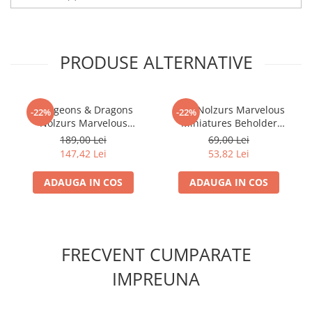
Minecraft
Carnetele
Dragon Ball
PRODUSE ALTERNATIVE
Pokemon
One Piece
Dungeons & Dragons
D&D Nolzurs Marvelous
-22%
-22%
Lord of The Rings
Nolzurs Marvelous
Miniatures Beholder
Naruto Shippuden
Miniatures: Adult White
Unpainted WizKids
189,00 Lei
69,00 Lei
Dragon
147,42 Lei
53,82 Lei
Sailor Moon
Harry Potter
ADAUGA IN COS
ADAUGA IN COS
Star Trek
Fallout
Stranger Things
FRECVENT CUMPARATE
Collectibles
IMPREUNA
KPop Demon Hunters
Retro Arcade – Jocuri, Console si