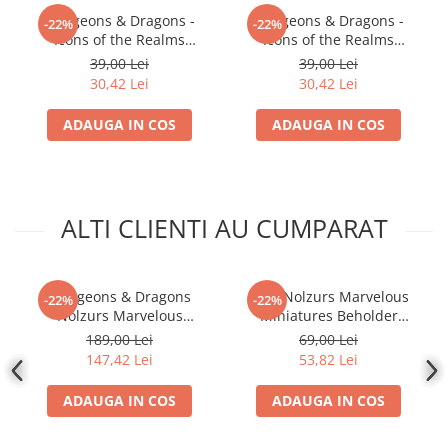
Accesorii Clasice
Dungeons & Dragons -
Dungeons & Dragons -
-22%
-22%
Icons of the Realms
Icons of the Realms
Book Nooks
Premium Figures: Male
Premium Figures: Male
39,00 Lei
39,00 Lei
Hello Kitty - Produse Oficiale
Goliath Fighter
Firbolg Druid
30,42 Lei
30,42 Lei
Sanrio
ADAUGA IN COS
ADAUGA IN COS
Comic Books (Benzi Desenate)
Trading Card Games
DragonBallZ
Yu-Gi-Oh!
ALTI CLIENTI AU CUMPARAT
Yu Gi Oh
Pokemon TCG
Dungeons & Dragons
D&D Nolzurs Marvelous
-22%
-22%
Accesorii TCG
Nolzurs Marvelous
Miniatures Beholder
Miniatures: Adult White
Unpainted WizKids
189,00 Lei
69,00 Lei
Digimon Card Game
Dragon
147,42 Lei
53,82 Lei
Cardfight!! Vanguard
ADAUGA IN COS
ADAUGA IN COS
Weis Schwarz
Flesh and Blood