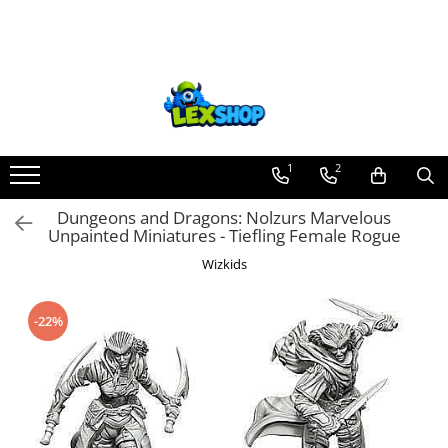
Toate Produsele
Board Games
Games Workshop
Board Games
1
2
Extensii boardgames
Dungeons and Dragons: Nolzurs Marvelous
Card Games (jocuri cu carti)
Unpainted Miniatures - Tiefling Female Rogue
Extensii card games
Wizkids
Jocuri pentru toata familia
Party Games (jocuri de petrecere)
-22%
Jocuri pentru copii
Smart Games
Puzzle-uri logice
Jocuri cu miniaturi