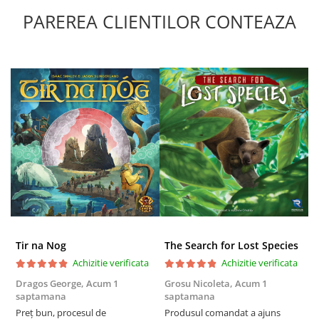
PAREREA CLIENTILOR CONTEAZA
Tir na Nog
The Search for Lost Species
Achizitie verificata
Achizitie verificata
Dragos George,
Acum 1
Grosu Nicoleta,
Acum 1
Б
saptamana
saptamana
s
Preț bun, procesul de
Produsul comandat a ajuns
5