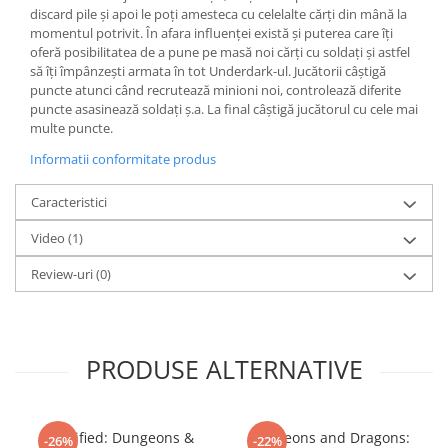
discard pile și apoi le poți amesteca cu celelalte cărți din mână la
LEGO Wicked
momentul potrivit. În afara influenței există și puterea care îți
oferă posibilitatea de a pune pe masă noi cărți cu soldați și astfel
Lampi si brelocuri cu LED
să îți împânzești armata în tot Underdark-ul. Jucătorii câștigă
Lenjerii de pat si textile
puncte atunci când recrutează minioni noi, controlează diferite
puncte asasinează soldați ș.a. La final câștigă jucătorul cu cele mai
Recipiente alimentare
multe puncte.
Seturi emblematice
Informatii conformitate produs
Lego Editions
Caracteristici
Lego Pokemon
Video
(1)
Lego Friends
LEGO Ninjago
Review-uri
(0)
PRODUSE ALTERNATIVE
Horrified: Dungeons &
Dungeons and Dragons:
-26%
-22%