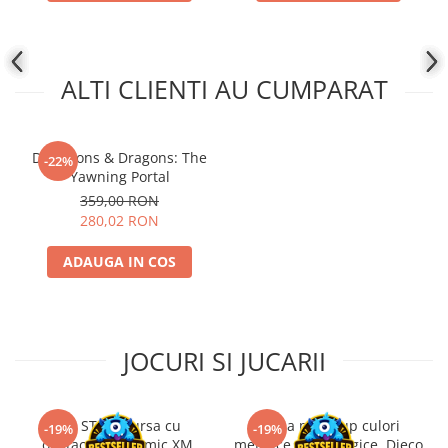
ALTI CLIENTI AU CUMPARAT
Dungeons & Dragons: The
-22%
Yawning Portal
359,00 RON
280,02 RON
ADAUGA IN COS
JOCURI SI JUCARII
Kit STEM Cursa cu
Trusa make-up culori
-19%
-19%
obstacole Dynamic XM,
metalice non alergice, Djeco