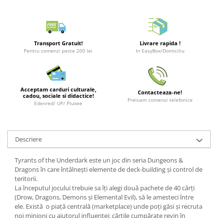
Puzzle 3D
LEGO Jurassic World
Rechizite
Retro Arcade – Jocuri, Console si
Puzzle 8000 piese
LEGO Marvel Super Heroes
Costume si accesorii
Accesorii Clasice
Puzzle 150 piese
LEGO Mindstorms
Book Nooks
Transport Gratuit!
Livrare rapida !
Puzzle 1000 piese fluorescent
LEGO Minecraft
Pentru comenzi peste 200 lei
In EasyBox/Domiciliu
Hello Kitty - Produse Oficiale
Sanrio
Puzzle din lemn
LEGO Minifigurine
Comic Books (Benzi Desenate)
Mandala
LEGO Minions
Acceptam carduri culturale,
Contacteaza-ne!
Puzzle 24 piese
LEGO Movie
cadou, sociale si didactice!
Preluam comenzi telefonice
Edenred/ UP/ Pluxee
Puzzle-uri metalice si logice
LEGO One Piece
Puzzle 3 in 1
LEGO Sonic the Hedgehog
Descriere
Puzzle 350 piese
LEGO Speed Champions
Puzzle 275 piese
LEGO Star Wars
Tyrants of the Underdark este un joc din seria Dungeons &
Dragons în care întâlnești elemente de deck-building și control de
Puzzle 550 piese
LEGO Super Mario
teritorii.
LEGO Technic
La începutul jocului trebuie sa îți alegi două pachete de 40 cărți
(Drow, Dragons, Demons și Elemental Evil), să le amesteci între
LEGO VIDIYO
ele. Există o piață centrală (marketplace) unde poți găsi și recruta
LEGO Wednesday
noi minioni cu ajutorul influenței; cărțile cumpărate revin în