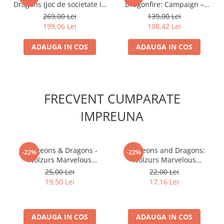
Dragons (Joc de societate in
Dragonfire: Campaign –
limba engleza)
Moonshae Storms
269,00 Lei
139,00 Lei
199,06 Lei
108,42 Lei
ADAUGA IN COS
ADAUGA IN COS
FRECVENT CUMPARATE
IMPREUNA
Dungeons & Dragons -
Dungeons and Dragons:
-22%
-22%
Nolzurs Marvelous
Nolzurs Marvelous
Miniatures - Darkling Elder
Unpainted Miniatures:
25,00 Lei
22,00 Lei
& Darklings
Ballista
19,50 Lei
17,16 Lei
ADAUGA IN COS
ADAUGA IN COS