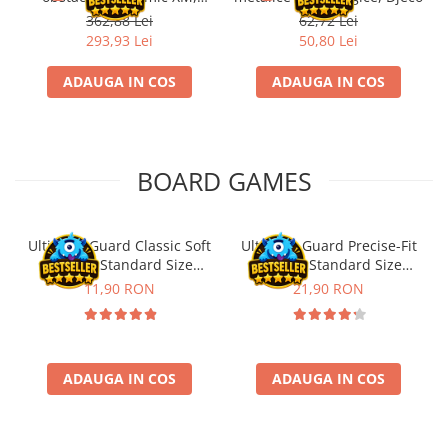
Fischertechnik
362,88 Lei
62,72 Lei
293,93 Lei
50,80 Lei
ADAUGA IN COS
ADAUGA IN COS
BOARD GAMES
Ultimate Guard Classic Soft
Ultimate Guard Precise-Fit
Sleeves Standard Size
Sleeves Standard Size
Transparent (100)
Transparent (100)
11,90 RON
21,90 RON
ADAUGA IN COS
ADAUGA IN COS