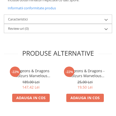
include doua miniaturi nepictate cu Gas Spore.
Minecraft
Informatii conformitate produs
Carnetele
Dragon Ball
Caracteristici
Pokemon
Review-uri
(0)
One Piece
Lord of The Rings
Naruto Shippuden
PRODUSE ALTERNATIVE
Sailor Moon
Harry Potter
Dungeons & Dragons
Dungeons & Dragons -
-22%
-22%
Star Trek
Nolzurs Marvelous
Nolzurs Marvelous
Miniatures: Adult White
Miniatures - Darkling Elder
189,00 Lei
25,00 Lei
Fallout
Dragon
& Darklings
147,42 Lei
19,50 Lei
Stranger Things
ADAUGA IN COS
ADAUGA IN COS
Collectibles
KPop Demon Hunters
Retro Arcade – Jocuri, Console si