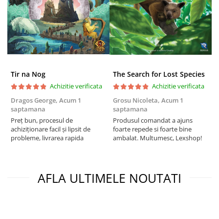
Puzzle 4000 piese
Puzzle 500 piese
4D Cityscape Time Puzzle
Puzzle 180 piese
Tir na Nog
The Search for Lost Species
Puzzle 12 piese
Achizitie verificata
Achizitie verificata
Educative
Dragos George,
Acum 1
Grosu Nicoleta,
Acum 1
Б
Puzzle 300 piese
saptamana
saptamana
s
Puzzle
Preț bun, procesul de
Produsul comandat a ajuns
5
achiziționare facil și lipsit de
foarte repede si foarte bine
Puzzle 70 piese
probleme, livrarea rapida
ambalat. Multumesc, Lexshop!
Puzzle cu 100 piese
Puzzle cu 200 piese
AFLA ULTIMELE NOUTATI
Puzzle XXL
Puzzle 2 in 1
Puzzle 1000 piese panorama