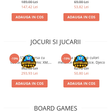
Miniatures: Adult White
Unpainted Miniatures -
189,00 Lei
69,00 Lei
Disney Lorcana
Dragon
Triceratops
147,42 Lei
53,82 Lei
Altered
ADAUGA IN COS
ADAUGA IN COS
Star Wars Unlimited
UniVersus CCG
Neverrift TCG
JOCURI SI JUCARII
Riftbound League of Legends TCG
Hololive
Kit STEM Cursa cu
Trusa make-up culori
Magic The Gathering TCG
-19%
-19%
obstacole Dynamic XM,
metalice non alergice, Djeco
One Piece Card Game
Fischertechnik
362,88 Lei
62,72 Lei
Colectii Oficiale Topps si Panini si
293,93 Lei
50,80 Lei
altele
ADAUGA IN COS
ADAUGA IN COS
Final Fantasy
Grand Archive TCG
Alte TCG-uri
BOARD GAMES
Carti singles