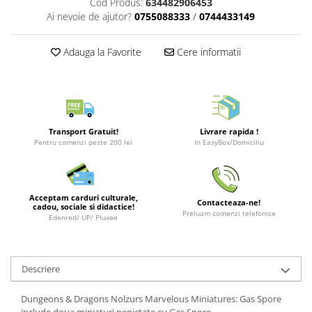
Cod Produs:
634482906453
Merch Lex Hobby Store
Ai nevoie de ajutor?
0755088333
/
0744433149
Pop Culture
Sepci
Adauga la Favorite
Cere informatii
Tricouri
Postere
Geek Stuff
Figurine
Transport Gratuit!
Livrare rapida !
Pentru comenzi peste 200 lei
In EasyBox/Domiciliu
Cani/Pahare
Brelocuri
Plusuri si papusi
Acceptam carduri culturale,
Contacteaza-ne!
cadou, sociale si didactice!
Preluam comenzi telefonice
Decoratiuni
Edenred/ UP/ Pluxee
Carti
Fesuri
Descriere
Studio Ghibli/My Neighbor
Totoro/Kiki etc
Dungeons & Dragons Nolzurs Marvelous Miniatures: Gas Spore