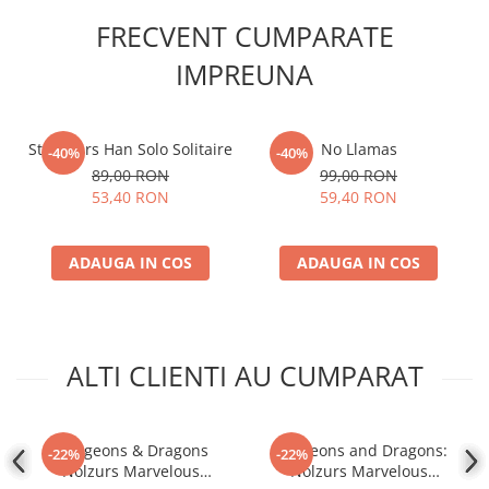
Accesorii Clasice
FRECVENT CUMPARATE
Book Nooks
IMPREUNA
Hello Kitty - Produse Oficiale
Sanrio
Comic Books (Benzi Desenate)
Star Wars Han Solo Solitaire
No Llamas
-40%
-40%
Trading Card Games
89,00 RON
99,00 RON
53,40 RON
59,40 RON
DragonBallZ
Yu-Gi-Oh!
ADAUGA IN COS
ADAUGA IN COS
Yu Gi Oh
Pokemon TCG
Accesorii TCG
ALTI CLIENTI AU CUMPARAT
Digimon Card Game
Cardfight!! Vanguard
Weis Schwarz
Dungeons & Dragons
Dungeons and Dragons:
-22%
-22%
Nolzurs Marvelous
Nolzurs Marvelous
Flesh and Blood