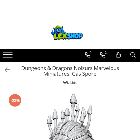
Toate Produsele
Board Games
Games Workshop
Board Games
1
2
Extensii boardgames
Dungeons & Dragons Nolzurs Marvelous
Card Games (jocuri cu carti)
Miniatures: Gas Spore
Extensii card games
Wizkids
Jocuri pentru toata familia
Party Games (jocuri de petrecere)
-22%
Jocuri pentru copii
Smart Games
Puzzle-uri logice
Jocuri cu miniaturi