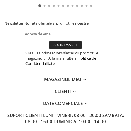
Paints & Tools
Starter Sets
Newsletter
Nu rata ofertele si promotiile noastre
Books and Codex
Accesorii
Figurine
Star Wars figurine
Vreau sa primesc newsletter cu promotiile
magazinului. Afla mai multe in
Politica de
Friday The 13th
Confidentialitate
Marvel Univers
Figurine diverse
MAGAZINUL MEU
DC Univers
CLIENTI
FUNKO POP!
DATE COMERCIALE
One Piece
SUPORT CLIENTI
LUNI - VINERI: 08:00 - 20:00 SAMBATA:
Dragon Ball
08:00 - 16:00 DUMINICA: 10:00 - 14:00
Anime