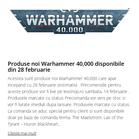
Puzzle 3D
Puzzle 8000 piese
Puzzle 150 piese
Puzzle 1000 piese fluorescent
Puzzle din lemn
Mandala
Puzzle 24 piese
Produse noi Warhammer 40,000 disponibile
din 28 februarie
Puzzle-uri metalice si logice
Acestea sunt produse noi Warhammer 40,000 care apar
Puzzle 3 in 1
incepand cu 28 februarie (estimativ) . Precomenzile pentru
Puzzle 350 piese
aceste produse vor fi live pe lexshop.ro sambata, 14 februarie .
Produsele marcate cu status Precomanda vor veni pe stoc si
Puzzle 275 piese
vor fi livrate imediat dupa lansare. Produsele marcate cu status
Puzzle 550 piese
La comanda se aduc special pentru client si sunt disponibile
doar pe baza de comanda ferma. The Maelstrom: Lair of the
Warhammer
Tyrant – Huron Blackheart...
Warhammer 40K
Citeste mai mult
Age of Sigmar