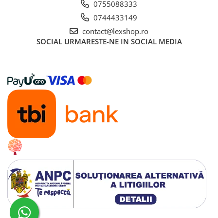
0755088333
Gundam
0744433149
Transformers
contact@lexshop.ro
Modele Revell
SOCIAL
URMARESTE-NE IN SOCIAL MEDIA
D&D si Alte RPG
Manuale
Figurine
Altele
Screens
Nolzur
Premium
Board games
Harti
Teren
Alte RPG
LEGO