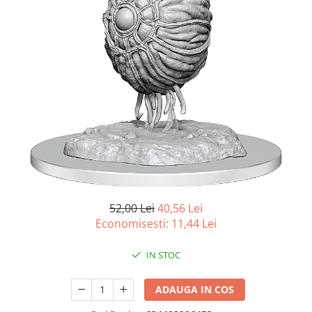
Battletech
Final Girl - solo game
Miniaturi Arkham Horror
Miniaturi HEROCLIX
Accesorii pentru boardgames
Protectii carti (Sleeves)
Playmats
Deck Boxes/Cutii pentru carti
Portofolii/ Clasoare pentru carti
The Army Painter
52,00 Lei
40,56 Lei
Organizatoare
Economisesti:
11,44
Lei
Zaruri
Carti
IN STOC
Carti de joc
ADAUGA IN COS
Alte produse Hobby