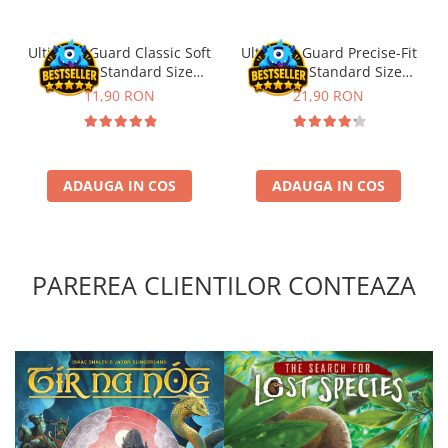
Riftbound singles
Gundam TCG
Ultimate Guard Classic Soft
Ultimate Guard Precise-Fit
Sleeves Standard Size
Sleeves Standard Size
Puzzle
Transparent (100)
Transparent (100)
11,90 RON
21,90 RON
Puzzle 1000 piese
Accesorii pentru puzzle
Puzzle 3000 piese
ADAUGA IN COS
ADAUGA IN COS
Puzzle 2000 piese
Puzzle 1500 piese
Puzzle 20 piese
PAREREA CLIENTILOR CONTEAZA
Puzzle 60 piese
Puzzle 4 in 1
Puzzle 40 piese
Puzzle 30 piese
Puzzle 120 piese
Puzzle 260 piese