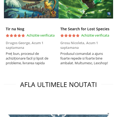
Tir na Nog
The Search for Lost Species
Achizitie verificata
Achizitie verificata
Dragos George,
Acum 1
Grosu Nicoleta,
Acum 1
C
saptamana
saptamana
2
Preț bun, procesul de
Produsul comandat a ajuns
t
achiziționare facil și lipsit de
foarte repede si foarte bine
s
probleme, livrarea rapida
ambalat. Multumesc, Lexshop!
AFLA ULTIMELE NOUTATI