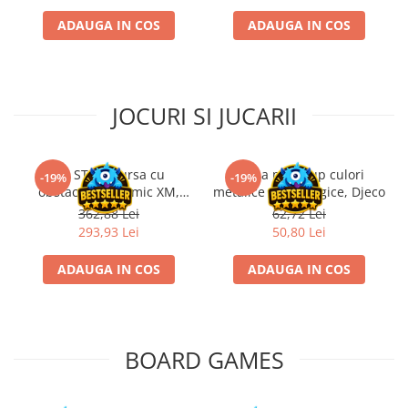
ADAUGA IN COS
ADAUGA IN COS
JOCURI SI JUCARII
Kit STEM Cursa cu
Trusa make-up culori
-19%
-19%
obstacole Dynamic XM,
metalice non alergice, Djeco
Fischertechnik
362,88 Lei
62,72 Lei
293,93 Lei
50,80 Lei
ADAUGA IN COS
ADAUGA IN COS
BOARD GAMES