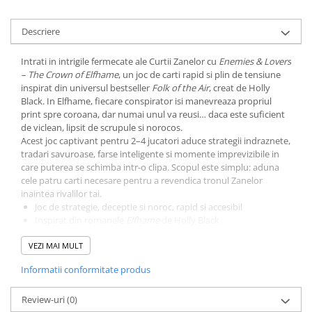
LEGO Wicked
Descriere
Lampi si brelocuri cu LED
Lenjerii de pat si textile
Intrati in intrigile fermecate ale Curtii Zanelor cu
Enemies & Lovers
– The Crown of Elfhame
, un joc de carti rapid si plin de tensiune
Recipiente alimentare
inspirat din universul bestseller
Folk of the Air
, creat de Holly
Black. In Elfhame, fiecare conspirator isi manevreaza propriul
Seturi emblematice
print spre coroana, dar numai unul va reusi… daca este suficient
Lego Editions
de viclean, lipsit de scrupule si norocos.
Acest joc captivant pentru 2–4 jucatori aduce strategii indraznete,
Lego Pokemon
tradari savuroase, farse inteligente si momente imprevizibile in
care puterea se schimba intr-o clipa. Scopul este simplu: aduna
Lego Friends
cele patru carti necesare pentru a revendica tronul Zanelor
LEGO Ninjago
inaintea rivalilor tai.
Joc de strategie, deceptie si noroc, rapid si accesibil
Inspirat din romanele
Elfhame
de Holly Black
Ilustratii de Frostbite Studios & design grafic Theodor Black
VEZI MAI MULT
Pentru 2–4 jucatori, ideal pentru partide scurte si intense
Joc in limba engleza
Informatii conformitate produs
Un joc perfect pentru fanii
Folk of the Air
, pentru iubitorii de
fantasy si pentru oricine vrea o experienta sociala plina de
comploturi, rasturnari si farmec dark.
Review-uri
(0)