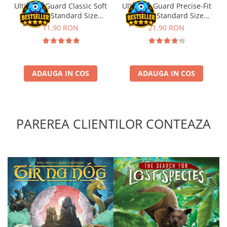
Ultimate Guard Classic Soft
Ultimate Guard Precise-Fit
Sleeves Standard Size
Sleeves Standard Size
Transparent (100)
Transparent (100)
11,90 RON
21,90 RON
ADAUGA IN COS
ADAUGA IN COS
PAREREA CLIENTILOR CONTEAZA