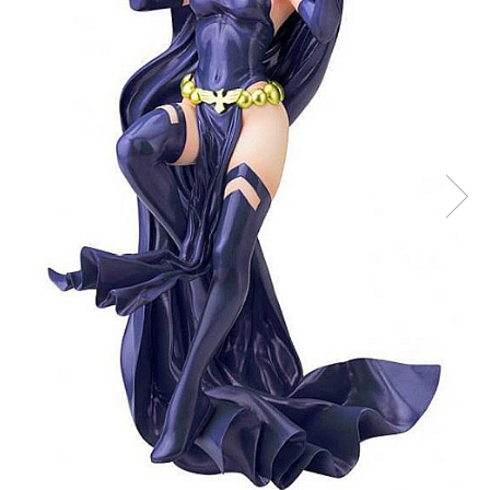
Battletech
Final Girl - solo game
Miniaturi Arkham Horror
Miniaturi HEROCLIX
Accesorii pentru boardgames
Protectii carti (Sleeves)
Playmats
Deck Boxes/Cutii pentru carti
Portofolii/ Clasoare pentru carti
The Army Painter
Organizatoare
Zaruri
Carti
Carti de joc
Alte produse Hobby