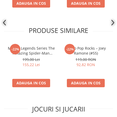
ADAUGA IN COS
ADAUGA IN COS
Disney Lorcana
Altered
Star Wars Unlimited
PRODUSE SIMILARE
UniVersus CCG
Neverrift TCG
Riftbound League of Legends TCG
Marvel Legends Series The
Funko Pop Rocks – Joey
-22%
-22%
Hololive
Amazing Spider-Man
Ramone (#55)
Spider-Man No Way Home
199,00 Lei
119,00 RON
Magic The Gathering TCG
15 cm
155,22 Lei
92,82 RON
One Piece Card Game
Colectii Oficiale Topps si Panini si
altele
ADAUGA IN COS
ADAUGA IN COS
Final Fantasy
Grand Archive TCG
Alte TCG-uri
JOCURI SI JUCARII
Carti singles