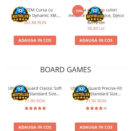
Riftbound singles
Kit STEM Cursa cu
Trusa make-up culori
-19%
Gundam TCG
obstacole Dynamic XM,
metalice non alergice, Djeco
Fischertechnik
362,88 RON
62,72 Lei
Puzzle
50,80 Lei
Puzzle 1000 piese
Accesorii pentru puzzle
ADAUGA IN COS
ADAUGA IN COS
Puzzle 3000 piese
Puzzle 2000 piese
Puzzle 1500 piese
BOARD GAMES
Puzzle 20 piese
Puzzle 60 piese
Ultimate Guard Classic Soft
Ultimate Guard Precise-Fit
Sleeves Standard Size
Sleeves Standard Size
Puzzle 4 in 1
Transparent (100)
Transparent (100)
11,90 RON
21,90 RON
Puzzle 40 piese
Puzzle 30 piese
Puzzle 120 piese
ADAUGA IN COS
ADAUGA IN COS
Puzzle 260 piese