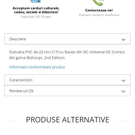
Minecraft
Acceptam carduri culturale,
Contacteaza-ne!
Carnetele
cadou, sociale si didactice!
Preluam comenzi telefonice
Edenred/ UP/ Pluxee
Dragon Ball
Pokemon
Descriere
One Piece
Lord of The Rings
Statueta PVC de 23 cm (1/7) cu Raven din DC Universe DC Comics
din gama Bishoujo. 2nd Edition.
Naruto Shippuden
Informatii conformitate produs
Sailor Moon
Harry Potter
Caracteristici
Star Trek
Review-uri
(0)
Fallout
Stranger Things
Collectibles
PRODUSE ALTERNATIVE
KPop Demon Hunters
Retro Arcade – Jocuri, Console si