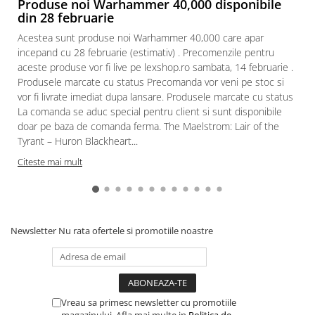
Produse noi Warhammer 40,000 disponibile
din 28 februarie
Paints & Tools
Acestea sunt produse noi Warhammer 40,000 care apar
Starter Sets
incepand cu 28 februarie (estimativ) . Precomenzile pentru
Books and Codex
aceste produse vor fi live pe lexshop.ro sambata, 14 februarie .
Produsele marcate cu status Precomanda vor veni pe stoc si
Accesorii
vor fi livrate imediat dupa lansare. Produsele marcate cu status
Figurine
La comanda se aduc special pentru client si sunt disponibile
Star Wars figurine
doar pe baza de comanda ferma. The Maelstrom: Lair of the
Tyrant – Huron Blackheart...
Friday The 13th
Citeste mai mult
Marvel Univers
Figurine diverse
DC Univers
Newsletter
Nu rata ofertele si promotiile noastre
FUNKO POP!
One Piece
Dragon Ball
Anime
Vreau sa primesc newsletter cu promotiile