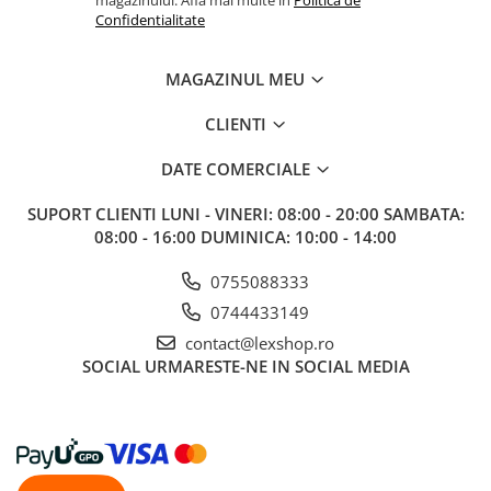
magazinului. Afla mai multe in
Politica de
Gundam
Confidentialitate
Accesorii Gundam
Transformers
MAGAZINUL MEU
Modele Revell
CLIENTI
D&D si Alte RPG
Manuale
DATE COMERCIALE
Figurine
SUPORT CLIENTI
LUNI - VINERI: 08:00 - 20:00 SAMBATA:
Altele
08:00 - 16:00 DUMINICA: 10:00 - 14:00
Screens
0755088333
Nolzur
0744433149
Premium
contact@lexshop.ro
SOCIAL
URMARESTE-NE IN SOCIAL MEDIA
Board games
Harti
Teren
Alte RPG