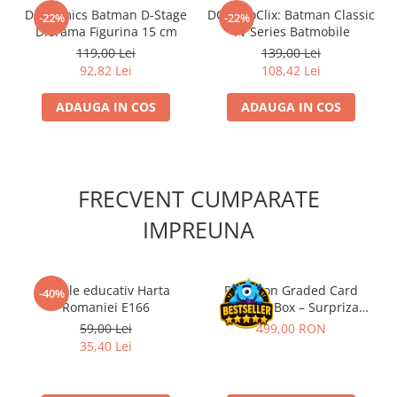
Accesorii Clasice
DC Comics Batman D-Stage
DC HeroClix: Batman Classic
-22%
-22%
Diorama Figurina 15 cm
TV Series Batmobile
Book Nooks
119,00 Lei
139,00 Lei
Hello Kitty - Produse Oficiale
92,82 Lei
108,42 Lei
Sanrio
ADAUGA IN COS
ADAUGA IN COS
Comic Books (Benzi Desenate)
Trading Card Games
DragonBallZ
Yu-Gi-Oh!
FRECVENT CUMPARATE
Yu Gi Oh
IMPREUNA
Pokemon TCG
Accesorii TCG
Puzzle educativ Harta
Pokemon Graded Card
-40%
Digimon Card Game
Romaniei E166
Mystery Box – Surpriza
perfecta pentru
59,00 Lei
499,00 RON
Cardfight!! Vanguard
colectionari!
35,40 Lei
Weis Schwarz
Flesh and Blood