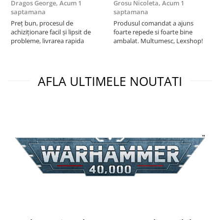
Dragos George,
Acum 1
Grosu Nicoleta,
Acum 1
Б
Puzzle 3D
saptamana
saptamana
s
Puzzle 8000 piese
Preț bun, procesul de
Produsul comandat a ajuns
5
achiziționare facil și lipsit de
foarte repede si foarte bine
Puzzle 150 piese
probleme, livrarea rapida
ambalat. Multumesc, Lexshop!
Puzzle 1000 piese fluorescent
Puzzle din lemn
AFLA ULTIMELE NOUTATI
Mandala
Puzzle 24 piese
Puzzle-uri metalice si logice
Puzzle 3 in 1
Puzzle 350 piese
Puzzle 275 piese
Puzzle 550 piese
Warhammer
Warhammer 40K
Age of Sigmar