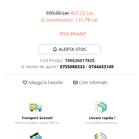
Merch Lex Hobby Store
Pop Culture
599,00 Lei
467,22 Lei
Economisesti:
131,78
Lei
Sepci
Tricouri
STOC EPUIZAT
Postere
Geek Stuff
ALERTA STOC
Figurine
Cod Produs:
190526017825
Ai nevoie de ajutor?
0755088333
/
0744433149
Cani/Pahare
Brelocuri
Adauga la Favorite
Cere informatii
Plusuri si papusi
Decoratiuni
Carti
Fesuri
Transport Gratuit!
Livrare rapida !
Pentru comenzi peste 200 lei
In EasyBox/Domiciliu
Studio Ghibli/My Neighbor
Totoro/Kiki etc