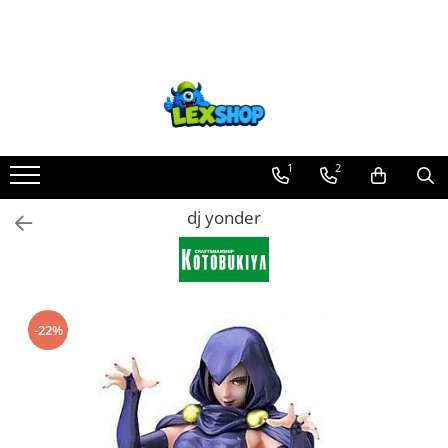
Toate Produsele
Board Games
Games Workshop
Board Games
1
2
Extensii boardgames
dj yonder
Card Games (jocuri cu carti)
Extensii card games
Jocuri pentru toata familia
Party Games (jocuri de petrecere)
-22%
Jocuri pentru copii
Smart Games
Puzzle-uri logice
Jocuri cu miniaturi