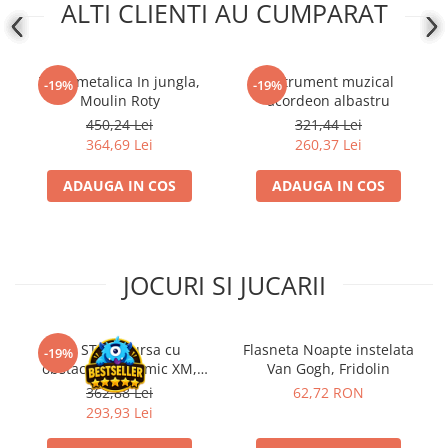
ALTI CLIENTI AU CUMPARAT
Disney Lorcana
Altered
Star Wars Unlimited
Toba metalica In jungla,
Instrument muzical
-19%
-19%
Moulin Roty
acordeon albastru
UniVersus CCG
450,24 Lei
321,44 Lei
Neverrift TCG
364,69 Lei
260,37 Lei
Riftbound League of Legends TCG
ADAUGA IN COS
ADAUGA IN COS
Hololive
Magic The Gathering TCG
One Piece Card Game
JOCURI SI JUCARII
Colectii Oficiale Topps si Panini si
altele
Final Fantasy
Kit STEM Cursa cu
Flasneta Noapte instelata
-19%
obstacole Dynamic XM,
Van Gogh, Fridolin
Grand Archive TCG
Fischertechnik
362,88 Lei
62,72 RON
Alte TCG-uri
293,93 Lei
Carti singles