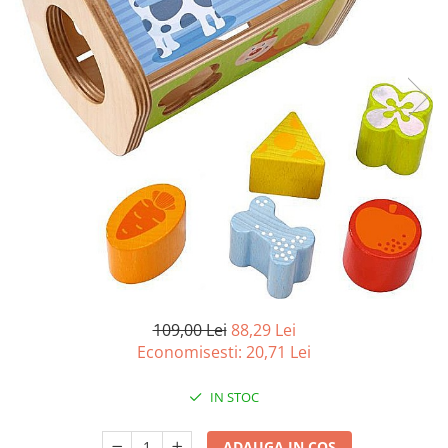
Battletech
Final Girl - solo game
Miniaturi Arkham Horror
Miniaturi HEROCLIX
Accesorii pentru boardgames
Protectii carti (Sleeves)
Playmats
Deck Boxes/Cutii pentru carti
Portofolii/ Clasoare pentru carti
The Army Painter
Organizatoare
109,00 Lei
88,29 Lei
Zaruri
Economisesti:
20,71
Lei
Carti
Carti de joc
IN STOC
Alte produse Hobby
ADAUGA IN COS