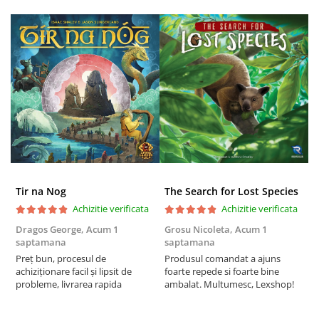
Puzzle 4000 piese
Puzzle 500 piese
4D Cityscape Time Puzzle
Puzzle 180 piese
Puzzle 12 piese
Educative
Puzzle 300 piese
Puzzle
Tir na Nog
The Search for Lost Species
Puzzle 70 piese
Achizitie verificata
Achizitie verificata
Puzzle cu 100 piese
Dragos George,
Acum 1
Grosu Nicoleta,
Acum 1
C
Puzzle cu 200 piese
saptamana
saptamana
2
Preț bun, procesul de
Produsul comandat a ajuns
t
Puzzle XXL
achiziționare facil și lipsit de
foarte repede si foarte bine
s
probleme, livrarea rapida
ambalat. Multumesc, Lexshop!
Puzzle 2 in 1
Puzzle 1000 piese panorama