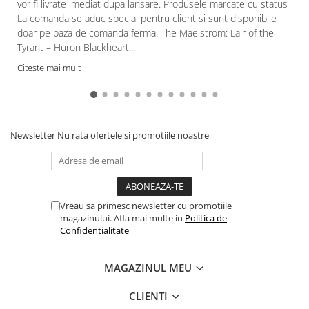
vor fi livrate imediat dupa lansare. Produsele marcate cu status
La comanda se aduc special pentru client si sunt disponibile
Paints & Tools
doar pe baza de comanda ferma. The Maelstrom: Lair of the
Starter Sets
Tyrant – Huron Blackheart...
Books and Codex
Citeste mai mult
Accesorii
Figurine
Star Wars figurine
Newsletter
Nu rata ofertele si promotiile noastre
Friday The 13th
Marvel Univers
Figurine diverse
Vreau sa primesc newsletter cu promotiile
DC Univers
magazinului. Afla mai multe in
Politica de
FUNKO POP!
Confidentialitate
One Piece
MAGAZINUL MEU
Dragon Ball
Anime
CLIENTI