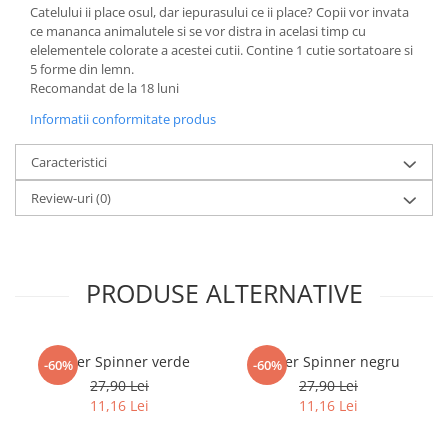
Minecraft
Catelului ii place osul, dar iepurasului ce ii place? Copii vor invata
ce mananca animalutele si se vor distra in acelasi timp cu
Carnetele
elelementele colorate a acestei cutii. Contine 1 cutie sortatoare si
5 forme din lemn.
Dragon Ball
Recomandat de la 18 luni
Pokemon
Informatii conformitate produs
One Piece
Caracteristici
Lord of The Rings
Naruto Shippuden
Review-uri
(0)
Sailor Moon
Harry Potter
PRODUSE ALTERNATIVE
Star Trek
Fallout
Stranger Things
Finger Spinner verde
Finger Spinner negru
-60%
-60%
Collectibles
27,90 Lei
27,90 Lei
11,16 Lei
11,16 Lei
KPop Demon Hunters
Retro Arcade – Jocuri, Console si