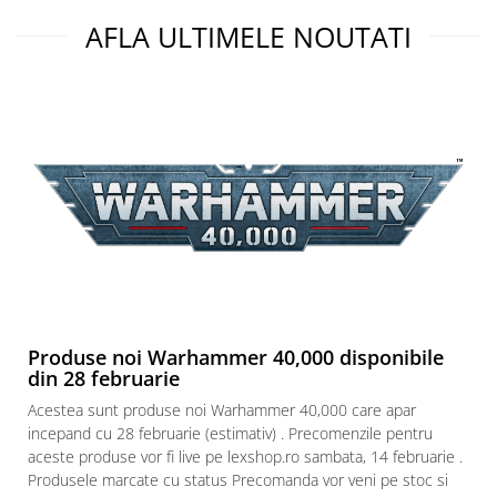
Puzzle 3D
AFLA ULTIMELE NOUTATI
Puzzle 8000 piese
Puzzle 150 piese
Puzzle 1000 piese fluorescent
Puzzle din lemn
Mandala
Puzzle 24 piese
Puzzle-uri metalice si logice
Puzzle 3 in 1
Puzzle 350 piese
Produse noi Warhammer 40,000 disponibile
Puzzle 275 piese
din 28 februarie
Puzzle 550 piese
Acestea sunt produse noi Warhammer 40,000 care apar
Warhammer
incepand cu 28 februarie (estimativ) . Precomenzile pentru
aceste produse vor fi live pe lexshop.ro sambata, 14 februarie .
Warhammer 40K
Produsele marcate cu status Precomanda vor veni pe stoc si
Age of Sigmar