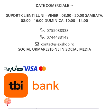
Gundam
DATE COMERCIALE
Accesorii Gundam
SUPORT CLIENTI
LUNI - VINERI: 08:00 - 20:00 SAMBATA:
Transformers
08:00 - 16:00 DUMINICA: 10:00 - 14:00
Modele Revell
0755088333
Figurine NECA
0744433149
D&D si Alte RPG
contact@lexshop.ro
Manuale
SOCIAL
URMARESTE-NE IN SOCIAL MEDIA
Figurine
Altele
Screens
Nolzur
Premium
Board games
Harti
Teren