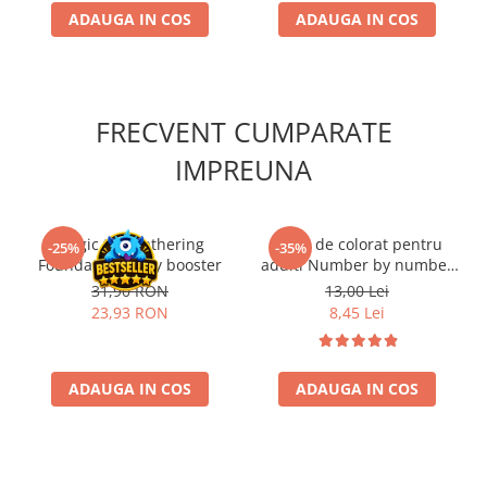
Accesorii Clasice
ADAUGA IN COS
ADAUGA IN COS
Book Nooks
Hello Kitty - Produse Oficiale
Sanrio
FRECVENT CUMPARATE
Comic Books (Benzi Desenate)
IMPREUNA
Trading Card Games
DragonBallZ
Yu-Gi-Oh!
Magic the Gathering
Carte de colorat pentru
-25%
-35%
Foundations Play booster
adulti Number by number
Yu Gi Oh
Surprize 1
31,90 RON
13,00 Lei
Pokemon TCG
23,93 RON
8,45 Lei
Accesorii TCG
Digimon Card Game
ADAUGA IN COS
ADAUGA IN COS
Cardfight!! Vanguard
Weis Schwarz
Flesh and Blood