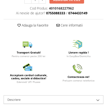
Merch Lex Hobby Store
Cod Produs:
4010168227962
Pop Culture
Ai nevoie de ajutor?
0755088333
/
0744433149
Sepci
Tricouri
Adauga la Favorite
Cere informatii
Postere
Geek Stuff
Figurine
Cani/Pahare
Transport Gratuit!
Livrare rapida !
Pentru comenzi peste 200 lei
In EasyBox/Domiciliu
Brelocuri
Plusuri si papusi
Decoratiuni
Acceptam carduri culturale,
Contacteaza-ne!
cadou, sociale si didactice!
Preluam comenzi telefonice
Carti
Edenred/ UP/ Pluxee
Fesuri
Studio Ghibli/My Neighbor
Descriere
Totoro/Kiki etc