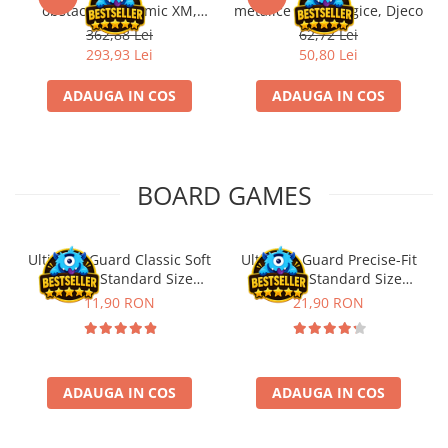
obstacole Dynamic XM,
metalice non alergice, Djeco
Fischertechnik
362,88 Lei
62,72 Lei
293,93 Lei
50,80 Lei
ADAUGA IN COS
ADAUGA IN COS
BOARD GAMES
Ultimate Guard Classic Soft
Ultimate Guard Precise-Fit
Sleeves Standard Size
Sleeves Standard Size
Transparent (100)
Transparent (100)
11,90 RON
21,90 RON
ADAUGA IN COS
ADAUGA IN COS