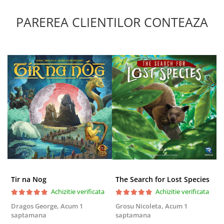
PAREREA CLIENTILOR CONTEAZA
Tir na Nog
The Search for Lost Species
Achizitie verificata
Achizitie verificata
Dragos George,
Acum 1
Grosu Nicoleta,
Acum 1
C
saptamana
saptamana
2