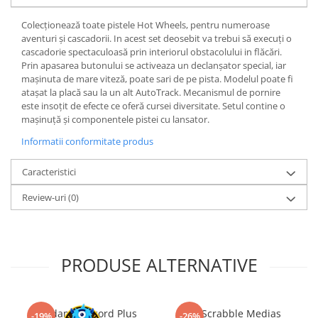
LEGO Wicked
Colecționează toate pistele Hot Wheels, pentru numeroase
aventuri și cascadorii. In acest set deosebit va trebui să execuți o
Lampi si brelocuri cu LED
cascadorie spectaculoasă prin interiorul obstacolului in flăcări.
Lenjerii de pat si textile
Prin apasarea butonului se activeaza un declanșator special, iar
mașinuta de mare viteză, poate sari de pe pista. Modelul poate fi
Recipiente alimentare
atașat la placă sau la un alt AutoTrack. Mecanismul de pornire
Seturi emblematice
este insoțit de efecte ce oferă cursei diversitate. Setul contine o
mașinuță și componentele pistei cu lansator.
Lego Editions
Informatii conformitate produs
Lego Pokemon
Lego Friends
Caracteristici
LEGO Ninjago
Review-uri
(0)
PRODUSE ALTERNATIVE
Kendama Record Plus
Joc Scrabble Medias
-19%
-26%