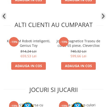
ALTI CLIENTI AU CUMPARAT
Kit STEM Roboti inteligenti,
Jocuri magnetice Traseu de
-19%
-19%
Genius Toy
curse 65 piese, Cleverclixx
814,24 Lei
740,32 Lei
659,53 Lei
599,66 Lei
ADAUGA IN COS
ADAUGA IN COS
JOCURI SI JUCARII
Kit STEM Cursa cu
Trusa make-up culori
-19%
-19%