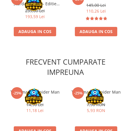
Stardance MC – Editie
149,00 Lei
Limitata Aqua Series
239,00 Lei
110,26 Lei
193,59 Lei
ADAUGA IN COS
ADAUGA IN COS
FRECVENT CUMPARATE
IMPREUNA
The Amazing Spider Man
The Amazing Spider Man
-25%
-25%
#1 RO
#3 RO
14,90 Lei
7,90 RON
11,18 Lei
5,93 RON
ADAUGA IN COS
ADAUGA IN COS