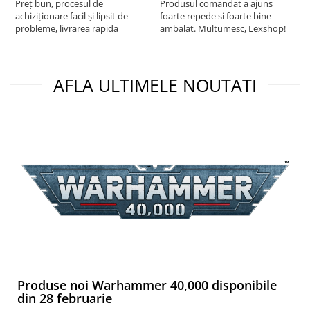
Preț bun, procesul de
Produsul comandat a ajuns
t
achiziționare facil și lipsit de
foarte repede si foarte bine
s
probleme, livrarea rapida
ambalat. Multumesc, Lexshop!
AFLA ULTIMELE NOUTATI
Produse noi Warhammer 40,000 disponibile
din 28 februarie