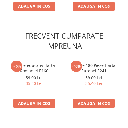
Accesorii Clasice
ADAUGA IN COS
ADAUGA IN COS
Book Nooks
Hello Kitty - Produse Oficiale
Sanrio
FRECVENT CUMPARATE
Comic Books (Benzi Desenate)
IMPREUNA
Trading Card Games
DragonBallZ
Yu-Gi-Oh!
Puzzle educativ Harta
Puzzle 180 Piese Harta
-40%
-40%
Yu Gi Oh
Romaniei E166
Europei E241
59,00 Lei
59,00 Lei
Pokemon TCG
35,40 Lei
35,40 Lei
Accesorii TCG
Digimon Card Game
ADAUGA IN COS
ADAUGA IN COS
Cardfight!! Vanguard
Weis Schwarz
Flesh and Blood