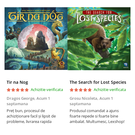
Puzzle 4000 piese
Puzzle 500 piese
4D Cityscape Time Puzzle
Puzzle 180 piese
Puzzle 12 piese
Educative
Puzzle 300 piese
Puzzle
Tir na Nog
The Search for Lost Species
Puzzle 70 piese
Achizitie verificata
Achizitie verificata
Puzzle cu 100 piese
Dragos George,
Acum 1
Grosu Nicoleta,
Acum 1
Б
Puzzle cu 200 piese
saptamana
saptamana
s
Preț bun, procesul de
Produsul comandat a ajuns
5
Puzzle XXL
achiziționare facil și lipsit de
foarte repede si foarte bine
Puzzle 2 in 1
probleme, livrarea rapida
ambalat. Multumesc, Lexshop!
Puzzle 1000 piese panorama