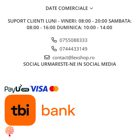
Gundam
DATE COMERCIALE
Accesorii Gundam
Transformers
SUPORT CLIENTI
LUNI - VINERI: 08:00 - 20:00 SAMBATA:
08:00 - 16:00 DUMINICA: 10:00 - 14:00
Modele Revell
D&D si Alte RPG
0755088333
Manuale
0744433149
Figurine
contact@lexshop.ro
SOCIAL
URMARESTE-NE IN SOCIAL MEDIA
Altele
Screens
Nolzur
Premium
Board games
Harti
Teren
Alte RPG