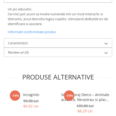
Minecraft
Un joc educativ.
Carnetele
Cei mici pot acum sa invete numerele intr-un mod interactiv si
Dragon Ball
distractiv. Jocul dezvolta logica copiilor, stimuland abilitatile lor de
identificare si asociere.
Pokemon
Informatii conformitate produs
One Piece
Lord of The Rings
Caracteristici
Naruto Shippuden
Review-uri
(0)
Sailor Moon
Harry Potter
Star Trek
PRODUSE ALTERNATIVE
Fallout
Stranger Things
Incognito
Set traforaj Deico – Animale
-19%
-19%
Collectibles
acvatice, fierastrau si placaj
99,90 Lei
(8+)
109,00 Lei
80,92 Lei
KPop Demon Hunters
88,29 Lei
Retro Arcade – Jocuri, Console si