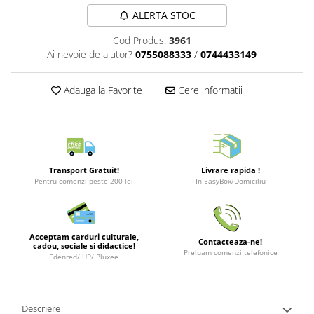
Merch Lex Hobby Store
ALERTA STOC
Pop Culture
Cod Produs:
3961
Sepci
Ai nevoie de ajutor?
0755088333
/
0744433149
Tricouri
Postere
Adauga la Favorite
Cere informatii
Geek Stuff
Figurine
Cani/Pahare
Transport Gratuit!
Livrare rapida !
Brelocuri
Pentru comenzi peste 200 lei
In EasyBox/Domiciliu
Plusuri si papusi
Decoratiuni
Acceptam carduri culturale,
Carti
Contacteaza-ne!
cadou, sociale si didactice!
Preluam comenzi telefonice
Edenred/ UP/ Pluxee
Fesuri
Studio Ghibli/My Neighbor
Totoro/Kiki etc
Descriere