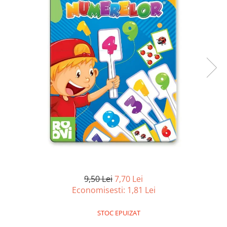
Battletech
Final Girl - solo game
Miniaturi Arkham Horror
Miniaturi HEROCLIX
Accesorii pentru boardgames
Protectii carti (Sleeves)
Playmats
Deck Boxes/Cutii pentru carti
Portofolii/ Clasoare pentru carti
The Army Painter
Organizatoare
Zaruri
9,50 Lei
7,70 Lei
Carti
Economisesti:
1,81
Lei
Carti de joc
STOC EPUIZAT
Alte produse Hobby