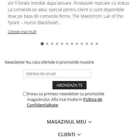
vor fi livrate imediat dupa lansare. Produsele marcate cu status
Paints & Tools
La comanda se aduc special pentru client si sunt disponibile
doar pe baza de comanda ferma. The Maelstrom: Lair of the
Starter Sets
Tyrant – Huron Blackheart...
Books and Codex
Citeste mai mult
Accesorii
Figurine
Star Wars figurine
Newsletter
Nu rata ofertele si promotiile noastre
Friday The 13th
Marvel Univers
Figurine diverse
DC Univers
Vreau sa primesc newsletter cu promotiile
magazinului. Afla mai multe in
Politica de
FUNKO POP!
Confidentialitate
One Piece
MAGAZINUL MEU
Dragon Ball
Anime
CLIENTI