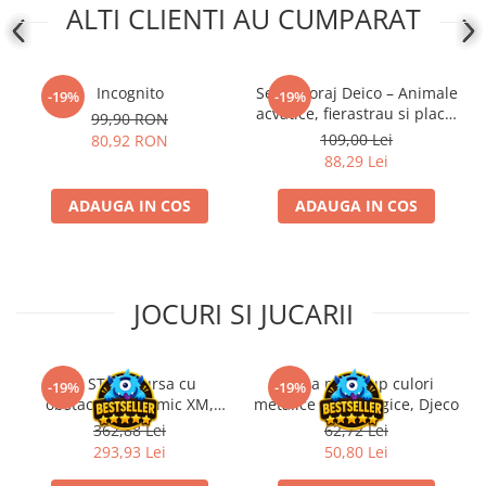
ALTI CLIENTI AU CUMPARAT
Disney Lorcana
Altered
Star Wars Unlimited
Incognito
Set traforaj Deico – Animale
-19%
-19%
acvatice, fierastrau si placaj
UniVersus CCG
99,90 RON
(8+)
109,00 Lei
80,92 RON
Neverrift TCG
88,29 Lei
Riftbound League of Legends TCG
ADAUGA IN COS
ADAUGA IN COS
Hololive
Magic The Gathering TCG
One Piece Card Game
JOCURI SI JUCARII
Colectii Oficiale Topps si Panini si
altele
Final Fantasy
Kit STEM Cursa cu
Trusa make-up culori
-19%
-19%
obstacole Dynamic XM,
metalice non alergice, Djeco
Grand Archive TCG
Fischertechnik
362,88 Lei
62,72 Lei
Alte TCG-uri
293,93 Lei
50,80 Lei
Carti singles