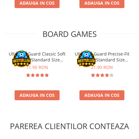
ADAUGA IN COS
ADAUGA IN COS
Riftbound singles
Gundam TCG
Puzzle
BOARD GAMES
Puzzle 1000 piese
Accesorii pentru puzzle
Puzzle 3000 piese
Ultimate Guard Classic Soft
Ultimate Guard Precise-Fit
Sleeves Standard Size
Sleeves Standard Size
Puzzle 2000 piese
Transparent (100)
Transparent (100)
11,90 RON
21,90 RON
Puzzle 1500 piese
Puzzle 20 piese
Puzzle 60 piese
ADAUGA IN COS
ADAUGA IN COS
Puzzle 4 in 1
Puzzle 40 piese
Puzzle 30 piese
PAREREA CLIENTILOR CONTEAZA
Puzzle 120 piese
Puzzle 260 piese