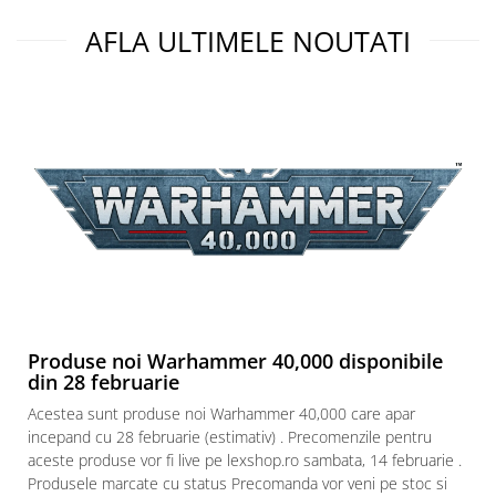
Puzzle 3D
AFLA ULTIMELE NOUTATI
Puzzle 8000 piese
Puzzle 150 piese
Puzzle 1000 piese fluorescent
Puzzle din lemn
Mandala
Puzzle 24 piese
Puzzle-uri metalice si logice
Puzzle 3 in 1
Puzzle 350 piese
Produse noi Warhammer 40,000 disponibile
Puzzle 275 piese
din 28 februarie
Puzzle 550 piese
Acestea sunt produse noi Warhammer 40,000 care apar
Warhammer
incepand cu 28 februarie (estimativ) . Precomenzile pentru
Warhammer 40K
aceste produse vor fi live pe lexshop.ro sambata, 14 februarie .
Produsele marcate cu status Precomanda vor veni pe stoc si
Age of Sigmar