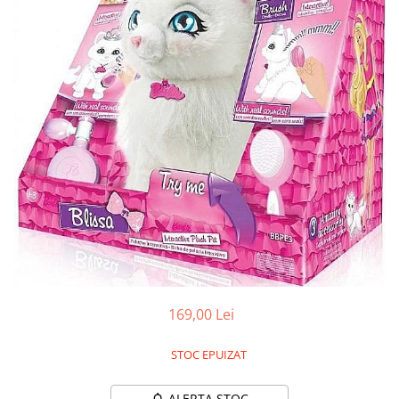
Battletech
Final Girl - solo game
Miniaturi Arkham Horror
Miniaturi HEROCLIX
Accesorii pentru boardgames
Protectii carti (Sleeves)
Playmats
Deck Boxes/Cutii pentru carti
Portofolii/ Clasoare pentru carti
The Army Painter
Organizatoare
Zaruri
169,00 Lei
Carti
Carti de joc
STOC EPUIZAT
Alte produse Hobby
ALERTA STOC