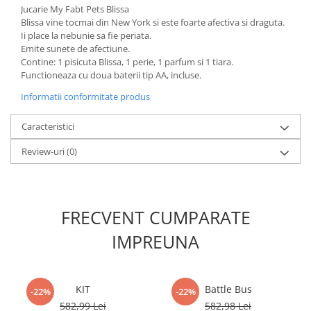
Minecraft
Jucarie My Fabt Pets Blissa
Blissa vine tocmai din New York si este foarte afectiva si draguta.
Carnetele
Ii place la nebunie sa fie periata.
Emite sunete de afectiune.
Dragon Ball
Contine: 1 pisicuta Blissa, 1 perie, 1 parfum si 1 tiara.
Pokemon
Functioneaza cu doua baterii tip AA, incluse.
One Piece
Informatii conformitate produs
Lord of The Rings
Caracteristici
Naruto Shippuden
Review-uri
(0)
Sailor Moon
Harry Potter
Star Trek
FRECVENT CUMPARATE
Fallout
IMPREUNA
Stranger Things
Collectibles
KPop Demon Hunters
KIT
Battle Bus
-22%
-22%
582,99 Lei
582,98 Lei
Retro Arcade – Jocuri, Console si