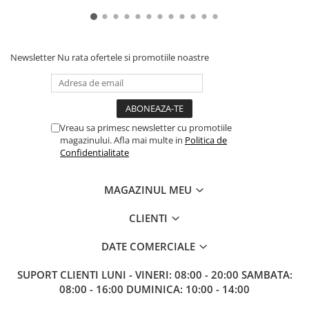
Puzzle 3D
Puzzle 8000 piese
Puzzle 150 piese
Newsletter
Nu rata ofertele si promotiile noastre
Puzzle 1000 piese fluorescent
Puzzle din lemn
Mandala
Vreau sa primesc newsletter cu promotiile
Puzzle 24 piese
magazinului. Afla mai multe in
Politica de
Confidentialitate
Puzzle-uri metalice si logice
Puzzle 3 in 1
MAGAZINUL MEU
Puzzle 350 piese
CLIENTI
Puzzle 275 piese
Puzzle 550 piese
DATE COMERCIALE
Warhammer
SUPORT CLIENTI
LUNI - VINERI: 08:00 - 20:00 SAMBATA:
Warhammer 40K
08:00 - 16:00 DUMINICA: 10:00 - 14:00
Age of Sigmar