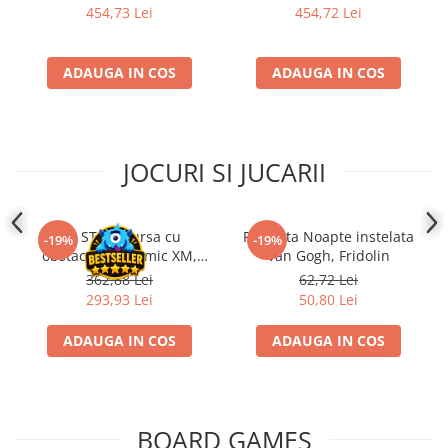
454,73 Lei
454,72 Lei
Accesorii Clasice
Book Nooks
ADAUGA IN COS
ADAUGA IN COS
Hello Kitty - Produse Oficiale
Sanrio
Comic Books (Benzi Desenate)
Trading Card Games
JOCURI SI JUCARII
DragonBallZ
Yu-Gi-Oh!
Kit STEM Cursa cu
Flasneta Noapte instelata
-19%
-19%
Yu Gi Oh
obstacole Dynamic XM,
Van Gogh, Fridolin
Fischertechnik
Pokemon TCG
362,88 Lei
62,72 Lei
293,93 Lei
50,80 Lei
Accesorii TCG
Digimon Card Game
ADAUGA IN COS
ADAUGA IN COS
Cardfight!! Vanguard
Weis Schwarz
BOARD GAMES
Flesh and Blood