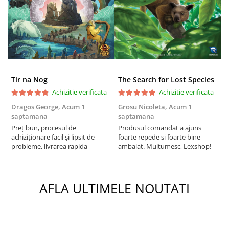
Riftbound singles
Gundam TCG
Puzzle
Puzzle 1000 piese
Accesorii pentru puzzle
Tir na Nog
The Search for Lost Species
Puzzle 3000 piese
Achizitie verificata
Achizitie verificata
Puzzle 2000 piese
Dragos George,
Acum 1
Grosu Nicoleta,
Acum 1
C
saptamana
saptamana
2
Puzzle 1500 piese
Preț bun, procesul de
Produsul comandat a ajuns
t
Puzzle 20 piese
achiziționare facil și lipsit de
foarte repede si foarte bine
s
probleme, livrarea rapida
ambalat. Multumesc, Lexshop!
Puzzle 60 piese
Puzzle 4 in 1
Puzzle 40 piese
AFLA ULTIMELE NOUTATI
Puzzle 30 piese
Puzzle 120 piese
Puzzle 260 piese