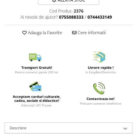
Merch Lex Hobby Store
Cod Produs:
2376
Pop Culture
Ai nevoie de ajutor?
0755088333
/
0744433149
Sepci
Tricouri
Adauga la Favorite
Cere informatii
Postere
Geek Stuff
Figurine
Cani/Pahare
Transport Gratuit!
Livrare rapida !
Pentru comenzi peste 200 lei
In EasyBox/Domiciliu
Brelocuri
Plusuri si papusi
Decoratiuni
Acceptam carduri culturale,
Contacteaza-ne!
cadou, sociale si didactice!
Preluam comenzi telefonice
Carti
Edenred/ UP/ Pluxee
Fesuri
Studio Ghibli/My Neighbor
Descriere
Totoro/Kiki etc