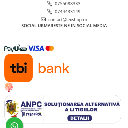
0755088333
Paints & Tools
0744433149
Starter Sets
contact@lexshop.ro
SOCIAL
URMARESTE-NE IN SOCIAL MEDIA
Books and Codex
Accesorii
Figurine
Star Wars figurine
Friday The 13th
Marvel Univers
Figurine diverse
DC Univers
FUNKO POP!
One Piece
Dragon Ball
Anime