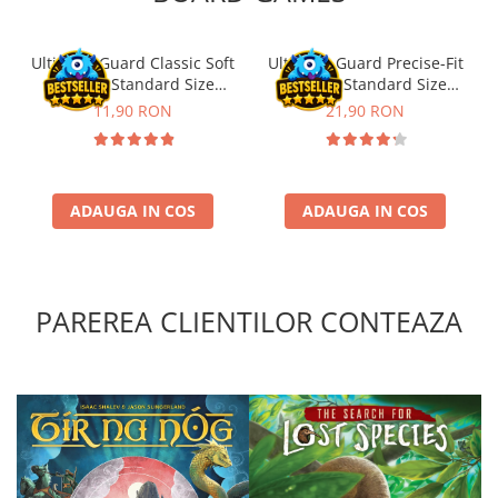
Disney Lorcana
Altered
Ultimate Guard Classic Soft
Ultimate Guard Precise-Fit
Sleeves Standard Size
Sleeves Standard Size
Star Wars Unlimited
Transparent (100)
Transparent (100)
11,90 RON
21,90 RON
UniVersus CCG
Neverrift TCG
Riftbound League of Legends TCG
ADAUGA IN COS
ADAUGA IN COS
Hololive
Magic The Gathering TCG
One Piece Card Game
PAREREA CLIENTILOR CONTEAZA
Colectii Oficiale Topps si Panini si
altele
Final Fantasy
Grand Archive TCG
Alte TCG-uri
Carti singles