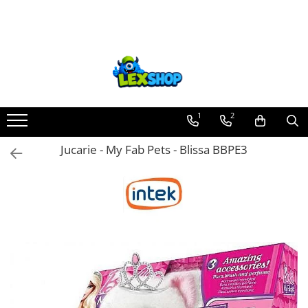
Toate Produsele
Board Games
Games Workshop
Board Games
1
2
Extensii boardgames
Jucarie - My Fab Pets - Blissa BBPE3
Card Games (jocuri cu carti)
Extensii card games
Jocuri pentru toata familia
Party Games (jocuri de petrecere)
Jocuri pentru copii
Smart Games
Puzzle-uri logice
Jocuri cu miniaturi