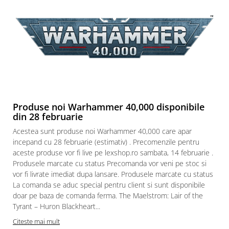
Puzzle 4000 piese
Puzzle 500 piese
4D Cityscape Time Puzzle
Puzzle 180 piese
Puzzle 12 piese
Educative
Produse noi Warhammer 40,000 disponibile
Puzzle 300 piese
din 28 februarie
Puzzle
Acestea sunt produse noi Warhammer 40,000 care apar
Puzzle 70 piese
incepand cu 28 februarie (estimativ) . Precomenzile pentru
aceste produse vor fi live pe lexshop.ro sambata, 14 februarie .
Puzzle cu 100 piese
Produsele marcate cu status Precomanda vor veni pe stoc si
Puzzle cu 200 piese
vor fi livrate imediat dupa lansare. Produsele marcate cu status
La comanda se aduc special pentru client si sunt disponibile
Puzzle XXL
doar pe baza de comanda ferma. The Maelstrom: Lair of the
Puzzle 2 in 1
Tyrant – Huron Blackheart...
Puzzle 1000 piese panorama
Citeste mai mult