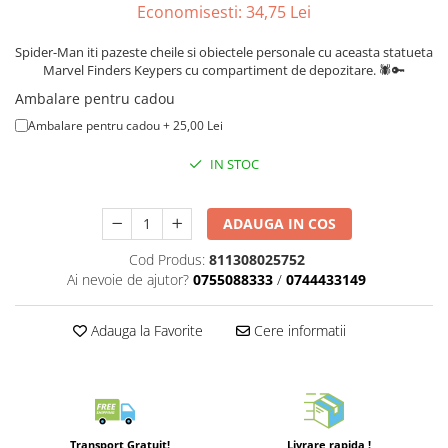
Merch Lex Hobby Store
Economisesti:
34,75
Lei
Pop Culture
Spider-Man iti pazeste cheile si obiectele personale cu aceasta statueta
Sepci
Marvel Finders Keypers cu compartiment de depozitare. 🕷️🔑
Tricouri
Ambalare pentru cadou
Ambalare pentru cadou + 25,00 Lei
Postere
Geek Stuff
IN STOC
Figurine
Cani/Pahare
ADAUGA IN COS
Brelocuri
Cod Produs:
811308025752
Ai nevoie de ajutor?
0755088333
/
0744433149
Plusuri si papusi
Decoratiuni
Adauga la Favorite
Cere informatii
Carti
Fesuri
Studio Ghibli/My Neighbor
Totoro/Kiki etc
Transport Gratuit!
Livrare rapida !