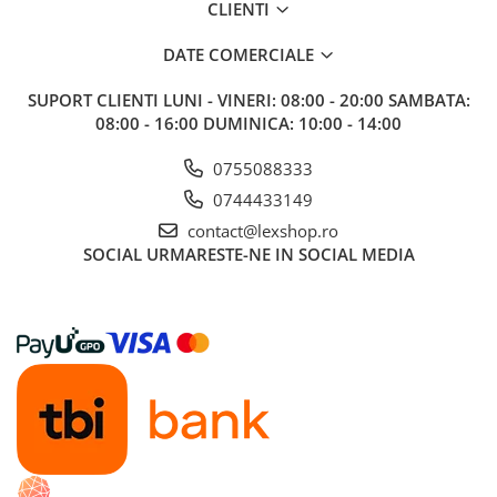
CLIENTI
Alte RPG
LEGO
DATE COMERCIALE
Cutii depozitare
SUPORT CLIENTI
LUNI - VINERI: 08:00 - 20:00 SAMBATA:
Decoratiuni si accesorii
08:00 - 16:00 DUMINICA: 10:00 - 14:00
Ghiozdane si rechizite
0755088333
Animal Crossing
0744433149
Lego Architecture
contact@lexshop.ro
Lego Art
SOCIAL
URMARESTE-NE IN SOCIAL MEDIA
Lego Boost
Lego Bluey
Lego City
Lego Classic
Lego Colectia Botanica
Lego Creator
Lego Creator Expert