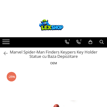
Toate Produsele
Board Games
Games Workshop
Board Games
1
2
Extensii boardgames
Marvel Spider-Man Finders Keypers Key Holder
Card Games (jocuri cu carti)
Statue cu Baza Depozitare
Extensii card games
OEM
Jocuri pentru toata familia
Party Games (jocuri de petrecere)
-25%
Jocuri pentru copii
Smart Games
Puzzle-uri logice
Jocuri cu miniaturi