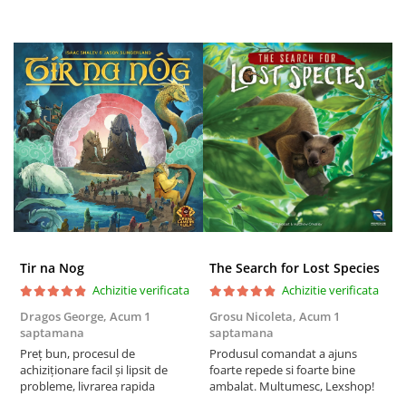
Puzzle 3D
Puzzle 8000 piese
Puzzle 150 piese
Puzzle 1000 piese fluorescent
Puzzle din lemn
Mandala
Puzzle 24 piese
Puzzle-uri metalice si logice
Puzzle 3 in 1
Puzzle 350 piese
Tir na Nog
The Search for Lost Species
Achizitie verificata
Achizitie verificata
Puzzle 275 piese
Dragos George,
Acum 1
Grosu Nicoleta,
Acum 1
C
Puzzle 550 piese
saptamana
saptamana
2
Warhammer
Preț bun, procesul de
Produsul comandat a ajuns
t
achiziționare facil și lipsit de
foarte repede si foarte bine
s
Warhammer 40K
probleme, livrarea rapida
ambalat. Multumesc, Lexshop!
Age of Sigmar