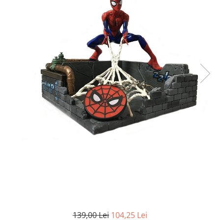
Battletech
Final Girl - solo game
Miniaturi Arkham Horror
Miniaturi HEROCLIX
Accesorii pentru boardgames
Protectii carti (Sleeves)
Playmats
Deck Boxes/Cutii pentru carti
Portofolii/ Clasoare pentru carti
The Army Painter
Organizatoare
Zaruri
Carti
Carti de joc
Alte produse Hobby
139,00 Lei
104,25 Lei