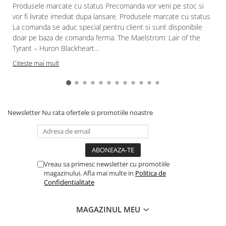
Gundam
Produsele marcate cu status Precomanda vor veni pe stoc si
vor fi livrate imediat dupa lansare. Produsele marcate cu status
Accesorii Gundam
La comanda se aduc special pentru client si sunt disponibile
Transformers
doar pe baza de comanda ferma. The Maelstrom: Lair of the
Tyrant – Huron Blackheart...
Modele Revell
Citeste mai mult
Figurine NECA
D&D si Alte RPG
Manuale
Figurine
Newsletter
Nu rata ofertele si promotiile noastre
Altele
Screens
Nolzur
Vreau sa primesc newsletter cu promotiile
Premium
magazinului. Afla mai multe in
Politica de
Confidentialitate
Board games
Harti
MAGAZINUL MEU
Teren