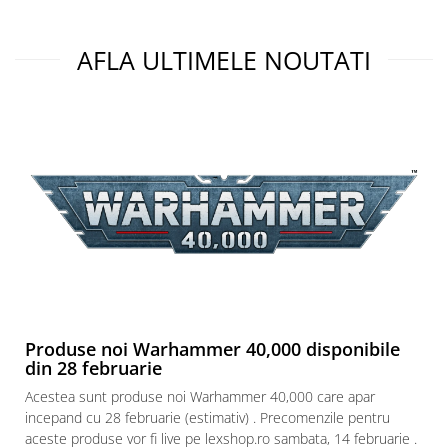
Paints & Tools
AFLA ULTIMELE NOUTATI
Starter Sets
Books and Codex
Accesorii
Figurine
Star Wars figurine
Friday The 13th
Marvel Univers
Figurine diverse
DC Univers
FUNKO POP!
Produse noi Warhammer 40,000 disponibile
One Piece
din 28 februarie
Dragon Ball
Acestea sunt produse noi Warhammer 40,000 care apar
incepand cu 28 februarie (estimativ) . Precomenzile pentru
Anime
aceste produse vor fi live pe lexshop.ro sambata, 14 februarie .