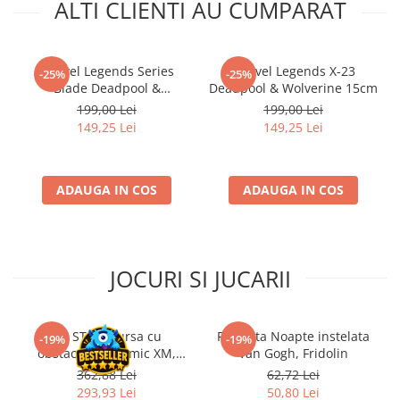
ALTI CLIENTI AU CUMPARAT
Riftbound singles
Gundam TCG
Puzzle
Marvel Legends Series
Marvel Legends X-23
-25%
-25%
Blade Deadpool &
Deadpool & Wolverine 15cm
Puzzle 1000 piese
Wolverine 15cm
199,00 Lei
199,00 Lei
Accesorii pentru puzzle
149,25 Lei
149,25 Lei
Puzzle 3000 piese
Puzzle 2000 piese
ADAUGA IN COS
ADAUGA IN COS
Puzzle 1500 piese
Puzzle 20 piese
Puzzle 60 piese
JOCURI SI JUCARII
Puzzle 4 in 1
Puzzle 40 piese
Kit STEM Cursa cu
Flasneta Noapte instelata
-19%
-19%
Puzzle 30 piese
obstacole Dynamic XM,
Van Gogh, Fridolin
Fischertechnik
Puzzle 120 piese
362,88 Lei
62,72 Lei
293,93 Lei
50,80 Lei
Puzzle 260 piese