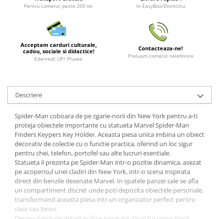
Minecraft
Pentru comenzi peste 200 lei
In EasyBox/Domiciliu
Carnetele
Dragon Ball
Acceptam carduri culturale,
Contacteaza-ne!
Pokemon
cadou, sociale si didactice!
Preluam comenzi telefonice
Edenred/ UP/ Pluxee
One Piece
Lord of The Rings
Descriere
Naruto Shippuden
Sailor Moon
Spider-Man coboara de pe zgarie-norii din New York pentru a-ti
proteja obiectele importante cu statueta Marvel Spider-Man
Harry Potter
Finders Keypers Key Holder. Aceasta piesa unica imbina un obiect
Star Trek
decorativ de colectie cu o functie practica, oferind un loc sigur
pentru chei, telefon, portofel sau alte lucruri esentiale.
Fallout
Statueta il prezinta pe Spider-Man intr-o pozitie dinamica, asezat
Stranger Things
pe acoperisul unei cladiri din New York, intr-o scena inspirata
direct din benzile desenate Marvel. In spatele panzei sale se afla
Collectibles
un compartiment discret unde poti depozita obiectele personale,
transformand aceasta piesa intr-un organizator perfect pentru
KPop Demon Hunters
casa sau birou.
Retro Arcade – Jocuri, Console si
Designul include detalii grafice inspirate din stilul comic book,