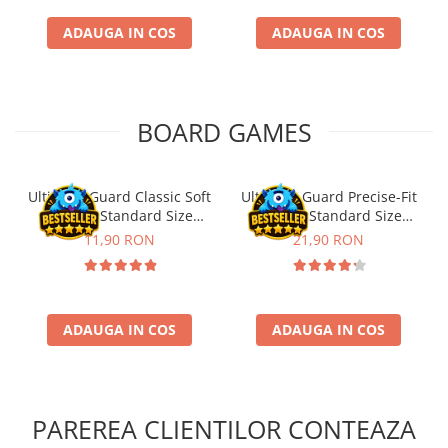
Puzzle 4000 piese
ADAUGA IN COS
ADAUGA IN COS
Puzzle 500 piese
4D Cityscape Time Puzzle
Puzzle 180 piese
BOARD GAMES
Puzzle 12 piese
Educative
Ultimate Guard Classic Soft
Ultimate Guard Precise-Fit
Puzzle 300 piese
Sleeves Standard Size
Sleeves Standard Size
Transparent (100)
Transparent (100)
11,90 RON
21,90 RON
Puzzle
Puzzle 70 piese
Puzzle cu 100 piese
ADAUGA IN COS
ADAUGA IN COS
Puzzle cu 200 piese
Puzzle XXL
Puzzle 2 in 1
PAREREA CLIENTILOR CONTEAZA
Puzzle 1000 piese panorama