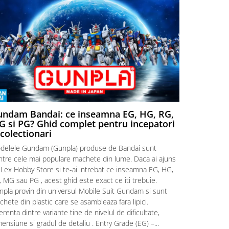
ndam Bandai: ce inseamna EG, HG, RG,
Aventuri
 si PG? Ghid complet pentru incepatori
Episodul
 colectionari
MonstruLex t
delele Gundam (Gunpla) produse de Bandai sunt
a suflat pes
intre cele mai populare machete din lume. Daca ai ajuns
la picioarele
 Lex Hobby Store si te-ai intrebat ce inseamna EG, HG,
era clar: com
 MG sau PG , acest ghid este exact ce iti trebuie.
eroii! 🧭 Mi
npla provin din universul Mobile Suit Gundam si sunt
titluri, ech
hete din plastic care se asambleaza fara lipici.
sau s-au tel
erenta dintre variante tine de nivelul de dificultate,
le impartase
ensiune si gradul de detaliu . Entry Grade (EG) –...
Citeste mai m