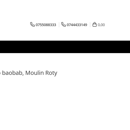
0755088333
0744433149
0,00
 baobab, Moulin Roty