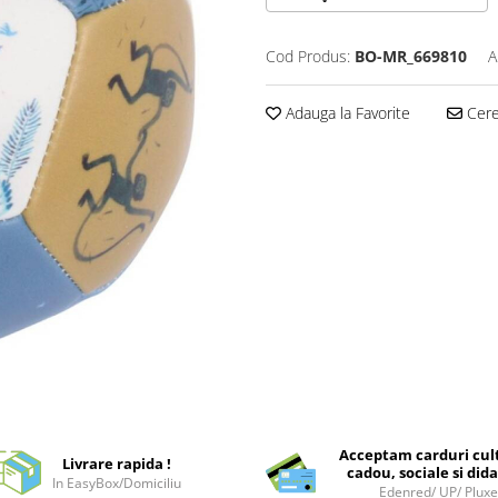
Cod Produs:
BO-MR_669810
A
Adauga la Favorite
Cere 
Acceptam carduri cul
Livrare rapida !
cadou, sociale si dida
In EasyBox/Domiciliu
Edenred/ UP/ Plux