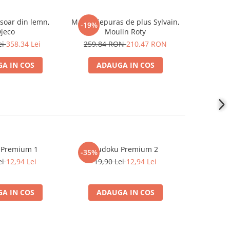
soar din lemn,
Marele iepuras de plus Sylvain,
Antemerg
-19%
-19%
jeco
Moulin Roty
vulpe 2 in 
ei
358,34 Lei
259,84 RON
210,47 RON
269,0
A IN COS
ADAUGA IN COS
ADA
 Premium 1
Sudoku Premium 2
Instrumen
-35%
-19%
l
ei
12,94 Lei
19,90 Lei
12,94 Lei
181,4
A IN COS
ADAUGA IN COS
ADA