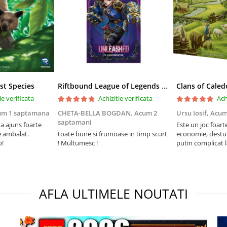
st Species
Riftbound League of Legends TCG Unleashed Booster Pack 14 Carti
Clans of Caled
ie verificata
Achizitie verificata
Ach
um 1 saptamana
CHETA-BELLA BOGDAN,
Acum 2
Ursu Iosif,
Acum
saptamani
 ajuns foarte
Este un joc foart
e ambalat.
toate bune si frumoase in timp scurt
economie, destul 
p!
! Multumesc !
putin complicat 
intelegi mecanism
foarte usor.
AFLA ULTIMELE NOUTATI