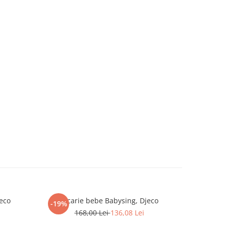
eco
Jucarie bebe Babysing, Djeco
Jucari
-19%
-19%
168,00 Lei
136,08 Lei
2