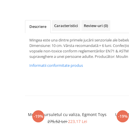
Merch Lex Hobby Store
Pop Culture
Sepci
Caracteristici
Review-uri
(0)
Descriere
Tricouri
Postere
Mingea este una dintre primele jucării senzoriale ale bebel
Geek Stuff
Dimensiune: 10 cm. Vârsta recomandată:+ 6 luni. Confecțio
vopsele non-toxice conform reglementărilor EN71 & ASTM. A
Figurine
supraveghere a unei persoane adulte. Producător: Moulin 
Cani/Pahare
Informatii conformitate produs
Brelocuri
Plusuri si papusi
Decoratiuni
Carti
Fesuri
Morris - ursuletul cu valiza, Egmont Toys
Ursulet
-19%
-19%
Studio Ghibli/My Neighbor
275,52 Lei
223,17 Lei
Totoro/Kiki etc