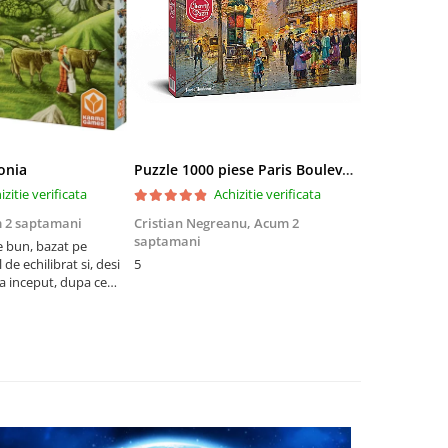
onia
Puzzle 1000 piese Paris Boulevard 30202 Cherry Pazzi
izitie verificata
Achizitie verificata
 2 saptamani
Cristian Negreanu,
Acum 2
Jalba Cosmi
saptamani
e bun, bazat pe
Cel mai bun p
de echilibrat si, desi
5
produsele pe 
la inceput, dupa ce
ambalat cu gr
ele il poti juca
drag! Foarte 