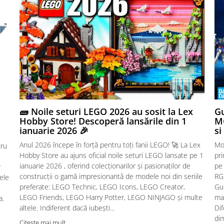
🧱 Noile seturi LEGO 2026 au sosit la Lex
Gu
Hobby Store! Descoperă lansările din 1
MG
ianuarie 2026 🎉
si
Anul 2026 începe în forță pentru toți fanii LEGO! 🚀 La Lex
Mo
tru
Hobby Store au ajuns oficial noile seturi LEGO lansate pe 1
pr
ianuarie 2026 , oferind colecționarilor și pasionaților de
pe
r
construcții o gamă impresionantă de modele noi din seriile
RG,
sele
preferate: LEGO Technic, LEGO Icons, LEGO Creator,
Gu
LEGO Friends, LEGO Harry Potter, LEGO NINJAGO și multe
mac
a.
altele. Indiferent dacă iubești...
Dif
dim
Citeste mai mult