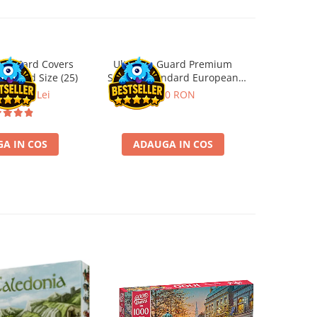
ard Card Covers
Ultimate Guard Premium
Gwent Playm
andard Size (25)
Sleeves Standard European
vari
Board Game Size (50)
ei
22,13 Lei
9,90 RON
129,00 
A IN COS
ADAUGA IN COS
VE