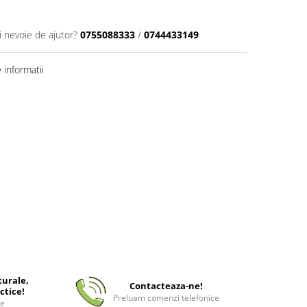
i nevoie de ajutor?
0755088333
/
0744433149
informatii
turale,
Contacteaza-ne!
ctice!
Preluam comenzi telefonice
ee