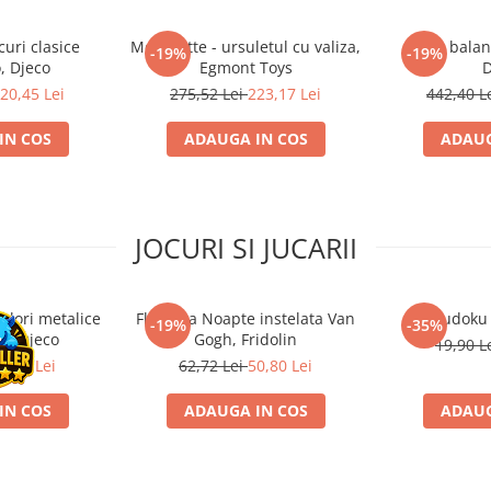
curi clasice
Morrisette - ursuletul cu valiza,
Calut balan
-19%
-19%
, Djeco
Egmont Toys
D
20,45 Lei
275,52 Lei
223,17 Lei
442,40 L
IN COS
ADAUGA IN COS
ADAUG
JOCURI SI JUCARII
ulori metalice
Flasneta Noapte instelata Van
Sudoku
-19%
-35%
ce, Djeco
Gogh, Fridolin
19,90 L
0,80 Lei
62,72 Lei
50,80 Lei
IN COS
ADAUGA IN COS
ADAUG