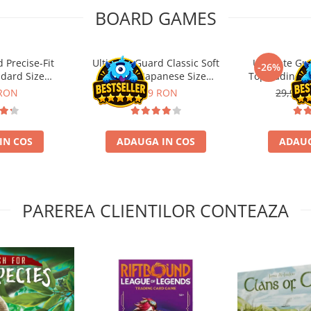
BOARD GAMES
 Precise-Fit
Ultimate Guard Classic Soft
Ultimate Gu
-26%
ndard Size
Sleeves Japanese Size
Toploading St
nt (100)
Transparent (100)
 RON
9,99 RON
29,90 L
IN COS
ADAUGA IN COS
ADAUG
PAREREA CLIENTILOR CONTEAZA