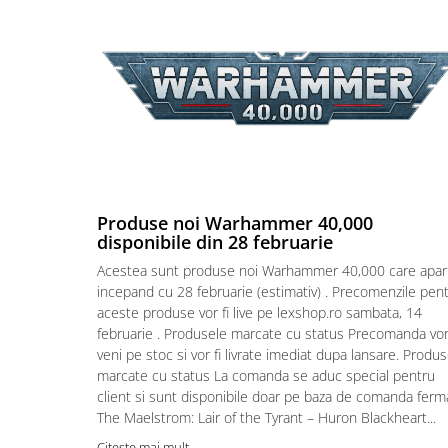
Puzzle 4000 piese
Puzzle 500 piese
4D Cityscape Time Puzzle
Puzzle 180 piese
Puzzle 12 piese
Educative
Puzzle 300 piese
Produse noi Warhammer 40,000
disponibile din 28 februarie
Puzzle
Acestea sunt produse noi Warhammer 40,000 care apar
Puzzle 70 piese
incepand cu 28 februarie (estimativ) . Precomenzile pen
Puzzle cu 100 piese
aceste produse vor fi live pe lexshop.ro sambata, 14
februarie . Produsele marcate cu status Precomanda vo
Puzzle cu 200 piese
veni pe stoc si vor fi livrate imediat dupa lansare. Produ
Puzzle XXL
marcate cu status La comanda se aduc special pentru
client si sunt disponibile doar pe baza de comanda ferm
Puzzle 2 in 1
The Maelstrom: Lair of the Tyrant – Huron Blackheart...
Puzzle 1000 piese panorama
Citeste mai mult