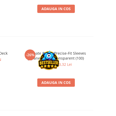
ADAUGA IN COS
Deck
Ultimate Guard Precise-Fit Sleeves
Puzzle pa
-26%
-60%
Japanese Size Transparent (100)
N
18,00 Lei
13,32 Lei
ADAUGA IN COS