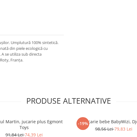
ușilor. Umplutură 100% sintetică.
nată din piele ecologică cu
 se utiliza sub directa
Roty, Franța.
PRODUSE ALTERNATIVE
ul Martin, jucarie plus Egmont
Jucarie bebe BabyWizi, Dj
-19%
Toys
98,56 Lei
79,83 Lei
91,84 Lei
74,39 Lei