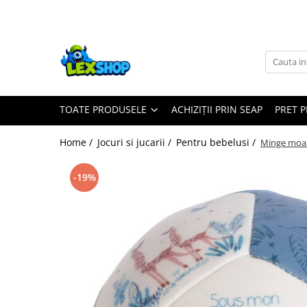
Toate Produsele
Board Games
Games Workshop
TOATE PRODUSELE
ACHIZIȚII PRIN SEAP
PRET 
Board Games
Extensii boardgames
Home /
Jocuri si jucarii /
Pentru bebelusi /
Minge moal
Card Games (jocuri cu carti)
Extensii card games
-19%
Jocuri pentru toata familia
Party Games (jocuri de petrecere)
Jocuri pentru copii
Smart Games
Puzzle-uri logice
Jocuri cu miniaturi