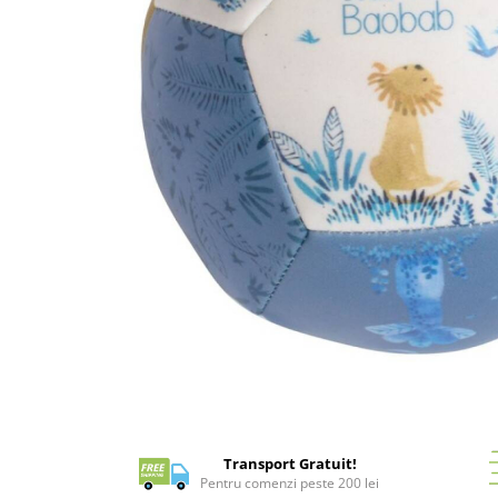
Battletech
Final Girl - solo game
Miniaturi Arkham Horror
Miniaturi HEROCLIX
Accesorii pentru boardgames
Protectii carti (Sleeves)
Playmats
Deck Boxes/Cutii pentru carti
Portofolii/ Clasoare pentru carti
The Army Painter
Organizatoare
Zaruri
Carti
Distribuie
pe
Carti de joc
Facebook
Transport Gratuit!
Alte produse Hobby
Pentru comenzi peste 200 lei