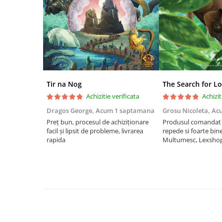
Riftbound singles
Gundam TCG
Puzzle
Puzzle 1000 piese
Accesorii pentru puzzle
Puzzle 3000 piese
Tir na Nog
The Search for Lo
Achizitie verificata
Achizit
Puzzle 2000 piese
Dragos George,
Acum 1 saptamana
Grosu Nicoleta,
Ac
Puzzle 1500 piese
Preț bun, procesul de achiziționare
Produsul comandat a
Puzzle 20 piese
facil și lipsit de probleme, livrarea
repede si foarte bin
rapida
Multumesc, Lexsho
Puzzle 60 piese
Puzzle 4 in 1
Puzzle 40 piese
Puzzle 30 piese
Puzzle 120 piese
Puzzle 260 piese