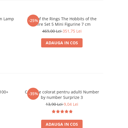
ron Lamp
Lord of the Rings The Hobbits of the
Lord of th
-25%
-25%
Shire Set 5 Mini Figurine 7 cm
469,00 Lei
351,75 Lei
ADAUGA IN COS
100+
Carte de colorat pentru adulti Number
Puzzle 500
-35%
-40%
by number Surprize 3
13,90 Lei
9,04 Lei
ADAUGA IN COS