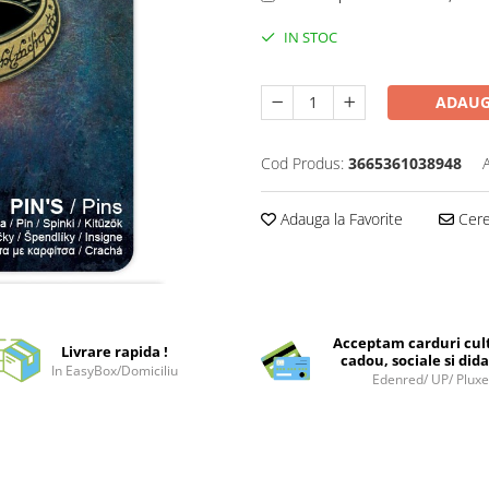
IN STOC
ADAUG
Cod Produs:
3665361038948
Adauga la Favorite
Cere 
Acceptam carduri cul
Livrare rapida !
cadou, sociale si dida
In EasyBox/Domiciliu
Edenred/ UP/ Plux