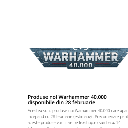
Puzzle 4000 piese
Puzzle 500 piese
4D Cityscape Time Puzzle
Puzzle 180 piese
Puzzle 12 piese
Educative
Puzzle 300 piese
Puzzle
Puzzle 70 piese
Puzzle cu 100 piese
Produse noi Warhammer 40,000
Puzzle cu 200 piese
disponibile din 28 februarie
Puzzle XXL
Acestea sunt produse noi Warhammer 40,000 care apar
Puzzle 2 in 1
incepand cu 28 februarie (estimativ) . Precomenzile pen
aceste produse vor fi live pe lexshop.ro sambata, 14
Puzzle 1000 piese panorama