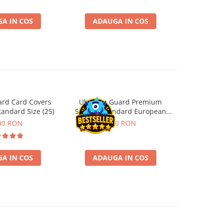
181,4
A IN COS
ADAUGA IN COS
ADA
ard Card Covers
Ultimate Guard Premium
Gwent Playm
andard Size (25)
Sleeves Standard European
vari
Board Game Size (50)
90 RON
9,90 RON
129,00 
A IN COS
ADAUGA IN COS
VE