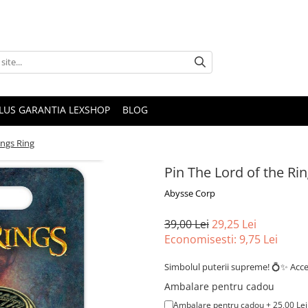
PLUS GARANTIA LEXSHOP
BLOG
ings Ring
Pin The Lord of the Ri
Abysse Corp
39,00 Lei
29,25 Lei
Economisesti:
9,75
Lei
Simbolul puterii supreme! 💍✨ Acces
Ambalare pentru cadou
Ambalare pentru cadou + 25,00 Lei