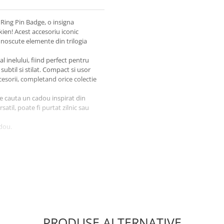
 Ring Pin Badge, o insigna
kien! Acest accesoriu iconic
unoscute elemente din trilogia
l inelului, fiind perfect pentru
subtil si stilat. Compact si usor
cesorii, completand orice colectie
re cauta un cadou inspirat din
atil, poate fi purtat zilnic sau
adou.
PRODUSE ALTERNATIVE