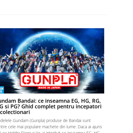
ndam Bandai: ce inseamna EG, HG, RG,
Aventuri
 si PG? Ghid complet pentru incepatori
Episodul
 colectionari
MonstruLex t
delele Gundam (Gunpla) produse de Bandai sunt
a suflat pes
intre cele mai populare machete din lume. Daca ai ajuns
la picioarele
 Lex Hobby Store si te-ai intrebat ce inseamna EG, HG,