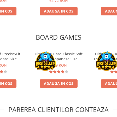
 RON
62,72 RON
IN COS
ADAUGA IN COS
ADAUG
BOARD GAMES
 Precise-Fit
Ultimate Guard Classic Soft
Ultimate Gu
ndard Size
Sleeves Japanese Size
Toploading St
nt (100)
Transparent (100)
 RON
9,99 RON
29,
IN COS
ADAUGA IN COS
ADAUG
PAREREA CLIENTILOR CONTEAZA