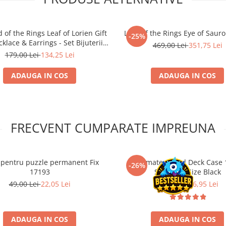
 of the Rings Leaf of Lorien Gift
Lord of the Rings Eye of Sau
-25%
klace & Earrings - Set Bijuterii
469,00 Lei
351,75 Lei
Oficial
179,00 Lei
134,25 Lei
ADAUGA IN COS
ADAUGA IN COS
FRECVENT CUMPARATE IMPREUNA
i pentru puzzle permanent Fix
Ultimate Guard Deck Case 
-26%
17193
Standard Size Black
49,00 Lei
22,05 Lei
22,90 Lei
16,95 Lei
ADAUGA IN COS
ADAUGA IN COS