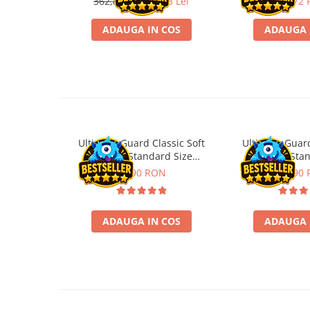
362,88 Lei
293,93 Lei
62,72
Disney Lorcana
ADAUGA IN COS
ADAUGA 
Altered
Star Wars Unlimited
UniVersus CCG
Neverrift TCG
Riftbound League of Legends TCG
Hololive
Ultimate Guard Classic Soft
Ultimate Guard
Sleeves Standard Size
Sleeves Sta
Magic The Gathering TCG
Transparent (100)
Transpare
11,90 RON
21,90
One Piece Card Game
Colectii Oficiale Topps si Panini si
altele
ADAUGA IN COS
ADAUGA 
Final Fantasy
Grand Archive TCG
Alte TCG-uri
Carti singles