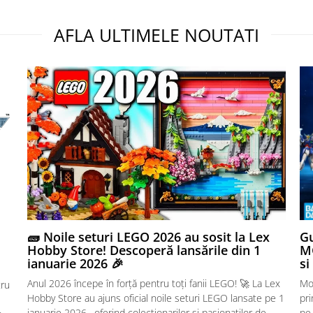
AFLA ULTIMELE NOUTATI
🧱 Noile seturi LEGO 2026 au sosit la Lex
Gu
Hobby Store! Descoperă lansările din 1
MG
ianuarie 2026 🎉
si
Anul 2026 începe în forță pentru toți fanii LEGO! 🚀 La Lex
Mo
tru
Hobby Store au ajuns oficial noile seturi LEGO lansate pe 1
pr
ianuarie 2026 , oferind colecționarilor și pasionaților de
pe