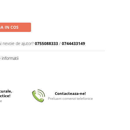
A IN COS
Ai nevoie de ajutor?
0755088333
/
0744433149
informatii
turale,
Contacteaza-ne!
ctice!
Preluam comenzi telefonice
ee