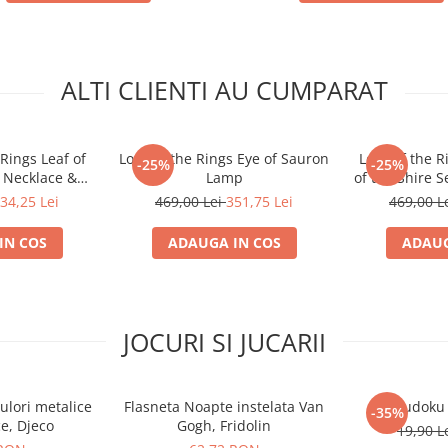
ALTI CLIENTI AU CUMPARAT
Rings Leaf of
Lord of the Rings Eye of Sauron
Lord of the R
-25%
-25%
t Necklace &
Lamp
of the Shire S
juterii Oficial
34,25 Lei
469,00 Lei
351,75 Lei
469,00 L
IN COS
ADAUGA IN COS
ADAUG
JOCURI SI JUCARII
ulori metalice
Flasneta Noapte instelata Van
Sudoku
-35%
ce, Djeco
Gogh, Fridolin
19,90 L