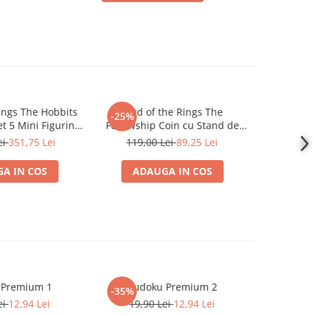
ings The Hobbits
Lord of the Rings The
The Lord o
-25%
-25%
et 5 Mini Figurine
Fellowship Coin cu Stand de
earth Ma
7 cm
Expunere
Lim
ei
351,75 Lei
119,00 Lei
89,25 Lei
119,
A IN COS
ADAUGA IN COS
ADA
 Premium 1
Sudoku Premium 2
Instrumen
-35%
-19%
l
ei
12,94 Lei
19,90 Lei
12,94 Lei