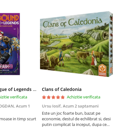
Riftbound League of Legends TCG Unleashed Booster Pack 14 Carti
Clans of Caledonia
izitie verificata
Achizitie verificata
BOGDAN,
Acum 1
Ursu Iosif,
Acum 2 saptamani
Cristian Neg
saptamani
Este un joc foarte bun, bazat pe
umoase in timp scurt
economie, destul de echilibrat si, desi
5
putin complicat la inceput, dupa ce
intelegi mecanismele il poti juca
foarte usor.