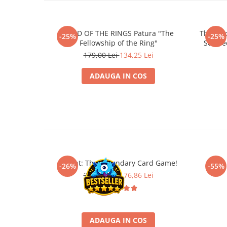
Minecraft
Carnetele
LORD OF THE RINGS Patura "The
The Lord
Dragon Ball
-25%
-25%
Fellowship of the Ring"
Set Nec
Pokemon
179,00 Lei
134,25 Lei
One Piece
ADAUGA IN COS
Lord of The Rings
Naruto Shippuden
Sailor Moon
Harry Potter
Star Trek
Fallout
Gwent: The Legendary Card Game!
Lipic
-26%
-55%
239,00 Lei
176,86 Lei
Stranger Things
Collectibles
KPop Demon Hunters
ADAUGA IN COS
Retro Arcade – Jocuri, Console si