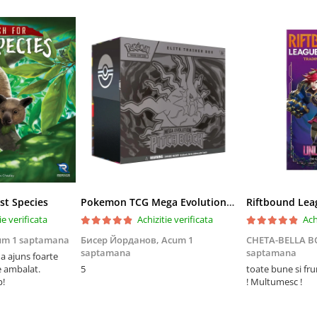
st Species
Pokemon TCG Mega Evolution Pitch Black Elite Trainer Box
ie verificata
Achizitie verificata
Ach
um 1 saptamana
Бисер Йорданов,
Acum 1
CHETA-BELLA 
saptamana
saptamana
 ajuns foarte
e ambalat.
5
toate bune si fr
p!
! Multumesc !