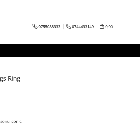
0755088333
0744433149
0,00
ngs Ring
oriu iconic.