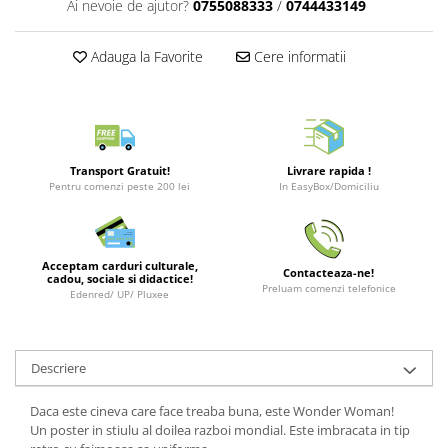
Ai nevoie de ajutor?
0755088333
/
0744433149
Merch Lex Hobby Store
Pop Culture
Adauga la Favorite
Cere informatii
Sepci
Tricouri
Postere
Geek Stuff
Transport Gratuit!
Livrare rapida !
Pentru comenzi peste 200 lei
In EasyBox/Domiciliu
Figurine
Cani/Pahare
Brelocuri
Acceptam carduri culturale,
Contacteaza-ne!
cadou, sociale si didactice!
Plusuri si papusi
Preluam comenzi telefonice
Edenred/ UP/ Pluxee
Decoratiuni
Carti
Descriere
Fesuri
Studio Ghibli/My Neighbor
Daca este cineva care face treaba buna, este Wonder Woman!
Totoro/Kiki etc
Un poster in stiulu al doilea razboi mondial. Este imbracata in tip