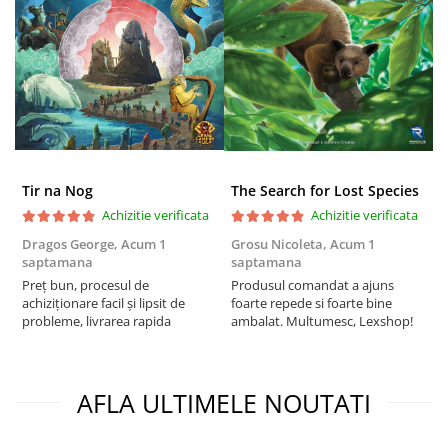
Puzzle 4000 piese
Puzzle 500 piese
4D Cityscape Time Puzzle
Puzzle 180 piese
Puzzle 12 piese
Educative
Tir na Nog
The Search for Lost Species
Puzzle 300 piese
Achizitie verificata
Achizitie verificata
Dragos George,
Acum 1
Grosu Nicoleta,
Acum 1
C
Puzzle
saptamana
saptamana
2
Puzzle 70 piese
Preț bun, procesul de
Produsul comandat a ajuns
t
achiziționare facil și lipsit de
foarte repede si foarte bine
s
Puzzle cu 100 piese
probleme, livrarea rapida
ambalat. Multumesc, Lexshop!
Puzzle cu 200 piese
Puzzle XXL
AFLA ULTIMELE NOUTATI
Puzzle 2 in 1
Puzzle 1000 piese panorama