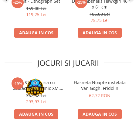
Fallout - Lithograph Set
DC Bombshells Hawkgirl 46
-25%
-25%
Disney Lorcana
x 61 cm
159,00 Lei
105,00 Lei
Altered
119,25 Lei
78,75 Lei
Star Wars Unlimited
ADAUGA IN COS
ADAUGA IN COS
UniVersus CCG
Neverrift TCG
Riftbound League of Legends TCG
JOCURI SI JUCARII
Hololive
Magic The Gathering TCG
One Piece Card Game
Kit STEM Cursa cu
Flasneta Noapte instelata
-19%
obstacole Dynamic XM,
Van Gogh, Fridolin
Colectii Oficiale Topps si Panini si
Fischertechnik
362,88 Lei
62,72 RON
altele
293,93 Lei
Final Fantasy
ADAUGA IN COS
ADAUGA IN COS
Grand Archive TCG
Alte TCG-uri
Carti singles