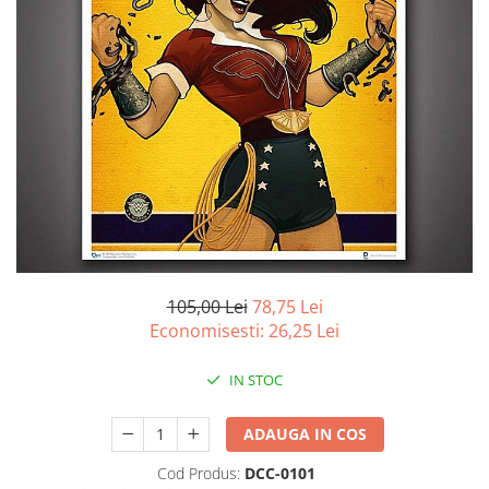
Battletech
Final Girl - solo game
Miniaturi Arkham Horror
Miniaturi HEROCLIX
Accesorii pentru boardgames
Protectii carti (Sleeves)
Playmats
Deck Boxes/Cutii pentru carti
Portofolii/ Clasoare pentru carti
105,00 Lei
78,75 Lei
The Army Painter
Economisesti:
26,25
Lei
Organizatoare
Zaruri
IN STOC
Carti
Carti de joc
ADAUGA IN COS
Alte produse Hobby
Cod Produs:
DCC-0101