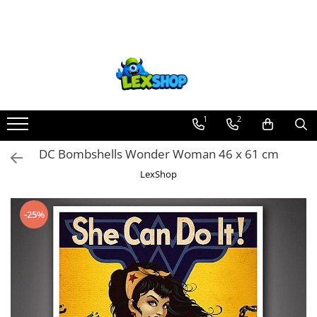
Toate Produsele
Board Games
Games Workshop
Board Games
1
2
Extensii boardgames
DC Bombshells Wonder Woman 46 x 61 cm
Card Games (jocuri cu carti)
LexShop
Extensii card games
Jocuri pentru toata familia
-25%
Party Games (jocuri de petrecere)
Jocuri pentru copii
Smart Games
Puzzle-uri logice
Jocuri cu miniaturi