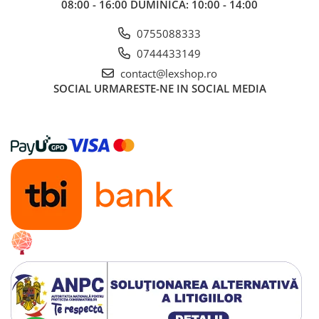
08:00 - 16:00 DUMINICA: 10:00 - 14:00
Gundam
Accesorii Gundam
0755088333
Transformers
0744433149
Modele Revell
contact@lexshop.ro
SOCIAL
URMARESTE-NE IN SOCIAL MEDIA
Figurine NECA
D&D si Alte RPG
Manuale
Figurine
Altele
Screens
Nolzur
Premium
Board games
Harti
Teren