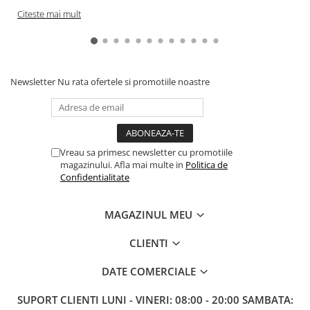
Citeste mai mult
Paints & Tools
Starter Sets
Books and Codex
Newsletter
Nu rata ofertele si promotiile noastre
Accesorii
Figurine
Star Wars figurine
Friday The 13th
Vreau sa primesc newsletter cu promotiile
magazinului. Afla mai multe in
Politica de
Marvel Univers
Confidentialitate
Figurine diverse
DC Univers
MAGAZINUL MEU
FUNKO POP!
CLIENTI
One Piece
DATE COMERCIALE
Dragon Ball
Anime
SUPORT CLIENTI
LUNI - VINERI: 08:00 - 20:00 SAMBATA: