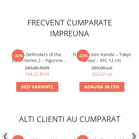
Accesorii Clasice
Book Nooks
FRECVENT CUMPARATE
Hello Kitty - Produse Oficiale
Sanrio
IMPREUNA
Comic Books (Benzi Desenate)
Trading Card Games
NECA Defenders of the
Figurina Ken Kaneki – Tokyo
-22%
-22%
DragonBallZ
Earth Series 2 – Figurine
Ghoul – SFC 12 cm
Actiune 7"
Yu-Gi-Oh!
249,00 RON
259,00 Lei
194,22 RON
202,02 Lei
Yu Gi Oh
Pokemon TCG
VEZI VARIANTE
ADAUGA IN COS
Accesorii TCG
Digimon Card Game
Cardfight!! Vanguard
ALTI CLIENTI AU CUMPARAT
Weis Schwarz
Flesh and Blood