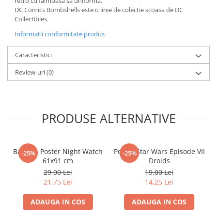
retro cu faimoasa sa uniforma.
Minecraft
DC Comics Bombshells este o linie de colectie scoasa de DC
Collectibles.
Carnetele
Informatii conformitate produs
Dragon Ball
Pokemon
Caracteristici
One Piece
Review-uri
(0)
Lord of The Rings
Naruto Shippuden
Sailor Moon
PRODUSE ALTERNATIVE
Harry Potter
Star Trek
Batman Poster Night Watch
Poster Star Wars Episode VII
-25%
-25%
Fallout
61x91 cm
Droids
Stranger Things
29,00 Lei
19,00 Lei
21,75 Lei
14,25 Lei
Collectibles
KPop Demon Hunters
ADAUGA IN COS
ADAUGA IN COS
Retro Arcade – Jocuri, Console si