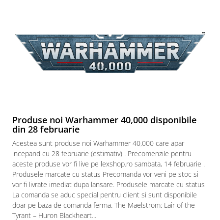
Puzzle 3D
Puzzle 8000 piese
Puzzle 150 piese
Puzzle 1000 piese fluorescent
Puzzle din lemn
Mandala
Puzzle 24 piese
Puzzle-uri metalice si logice
Produse noi Warhammer 40,000 disponibile
din 28 februarie
Puzzle 3 in 1
Acestea sunt produse noi Warhammer 40,000 care apar
Puzzle 350 piese
incepand cu 28 februarie (estimativ) . Precomenzile pentru
Puzzle 275 piese
aceste produse vor fi live pe lexshop.ro sambata, 14 februarie .
Produsele marcate cu status Precomanda vor veni pe stoc si
Puzzle 550 piese
vor fi livrate imediat dupa lansare. Produsele marcate cu status
Warhammer
La comanda se aduc special pentru client si sunt disponibile
Warhammer 40K
doar pe baza de comanda ferma. The Maelstrom: Lair of the
Tyrant – Huron Blackheart...
Age of Sigmar