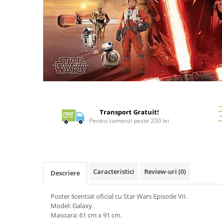
Battletech
Final Girl - solo game
Miniaturi Arkham Horror
Miniaturi HEROCLIX
Accesorii pentru boardgames
Protectii carti (Sleeves)
Distribuie
pe
Playmats
Facebook
Transport Gratuit!
Deck Boxes/Cutii pentru carti
Pentru comenzi peste 200 lei
Portofolii/ Clasoare pentru carti
The Army Painter
Organizatoare
Zaruri
Caracteristici
Review-uri
(0)
Descriere
Carti
Carti de joc
Poster licentiat oficial cu Star Wars Episode VII.
Model: Galaxy.
Alte produse Hobby
Masoara: 61 cm x 91 cm.