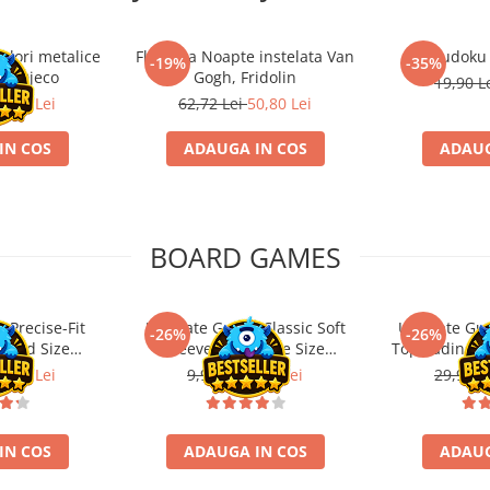
ulori metalice
Flasneta Noapte instelata Van
Sudoku
-19%
-35%
ce, Djeco
Gogh, Fridolin
19,90 L
0,80 Lei
62,72 Lei
50,80 Lei
IN COS
ADAUGA IN COS
ADAUG
BOARD GAMES
 Precise-Fit
Ultimate Guard Classic Soft
Ultimate Gu
-26%
-26%
ndard Size
Sleeves Japanese Size
Toploading St
nt (100)
Transparent (100)
6,21 Lei
9,99 Lei
7,39 Lei
29,90 L
IN COS
ADAUGA IN COS
ADAUG