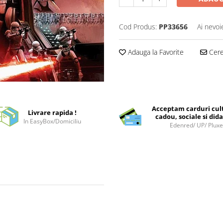
Cod Produs:
PP33656
Ai nevoi
Adauga la Favorite
Cere 
Acceptam carduri cul
Livrare rapida !
cadou, sociale si dida
In EasyBox/Domiciliu
Edenred/ UP/ Plux