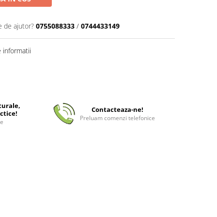
e de ajutor?
0755088333
/
0744433149
informatii
turale,
Contacteaza-ne!
ctice!
Preluam comenzi telefonice
ee