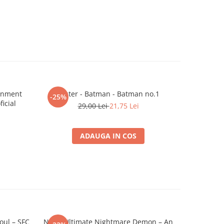
inment
Poster - Batman - Batman no.1
-25%
-25%
icial
29,00 Lei
21,75 Lei
ADAUGA IN COS
oul – SFC
NECA Ultimate Nightmare Demon – An
Transfor