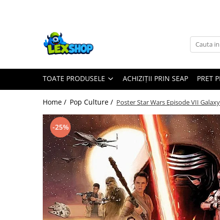
Toate Produsele
Board Games
Games Workshop
TOATE PRODUSELE
ACHIZIȚII PRIN SEAP
PRET 
Board Games
Extensii boardgames
Home /
Pop Culture /
Poster Star Wars Episode VII Galaxy
Card Games (jocuri cu carti)
Extensii card games
-25%
Jocuri pentru toata familia
Party Games (jocuri de petrecere)
Jocuri pentru copii
Smart Games
Puzzle-uri logice
Jocuri cu miniaturi