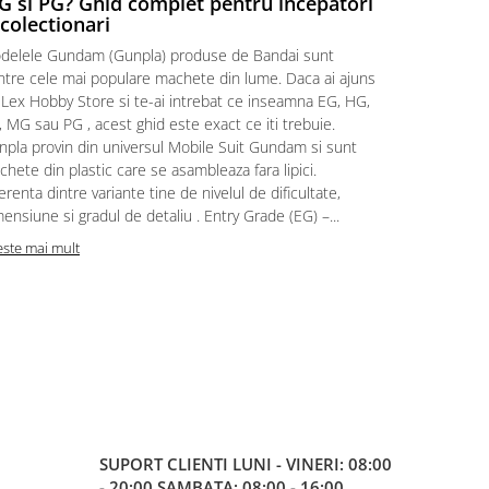
 si PG? Ghid complet pentru incepatori
Episodul
 colectionari
MonstruLex t
delele Gundam (Gunpla) produse de Bandai sunt
a suflat pes
intre cele mai populare machete din lume. Daca ai ajuns
la picioarele
 Lex Hobby Store si te-ai intrebat ce inseamna EG, HG,
era clar: com
 MG sau PG , acest ghid este exact ce iti trebuie.
eroii! 🧭 Mi
npla provin din universul Mobile Suit Gundam si sunt
titluri, ech
hete din plastic care se asambleaza fara lipici.
sau s-au tel
erenta dintre variante tine de nivelul de dificultate,
le impartase
ensiune si gradul de detaliu . Entry Grade (EG) –...
Citeste mai m
este mai mult
SUPORT CLIENTI
LUNI - VINERI: 08:00
- 20:00 SAMBATA: 08:00 - 16:00