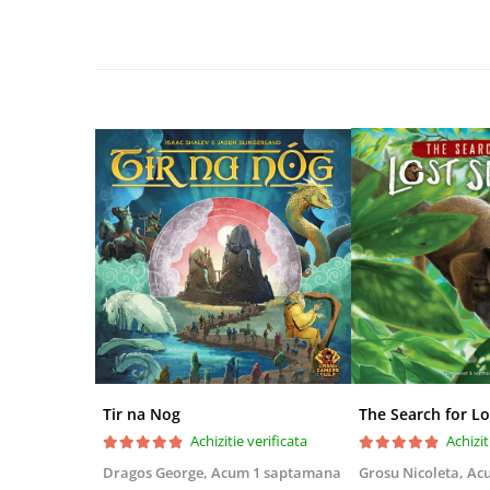
Disney Lorcana
Altered
Star Wars Unlimited
UniVersus CCG
Neverrift TCG
Riftbound League of Legends TCG
Hololive
Magic The Gathering TCG
One Piece Card Game
Colectii Oficiale Topps si Panini si
altele
Final Fantasy
Grand Archive TCG
Tir na Nog
The Search for Lo
Achizitie verificata
Achizit
Alte TCG-uri
Dragos George,
Acum 1 saptamana
Grosu Nicoleta,
Ac
Carti singles