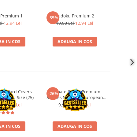
 Premium 1
Sudoku Premium 2
Instrumen
-35%
l
ei
12,94 Lei
19,90 Lei
12,94 Lei
1
A IN COS
ADAUGA IN COS
ADA
ard Card Covers
Ultimate Guard Premium
Gwent Playm
-26%
-26%
andard Size (25)
Sleeves Standard European
vari
Board Game Size (50)
ei
22,13 Lei
9,90 Lei
7,33 Lei
129,
A IN COS
ADAUGA IN COS
VE