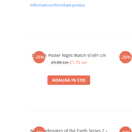
Merch Lex Hobby Store
Informatii conformitate produs
Pop Culture
Sepci
Tricouri
Postere
Geek Stuff
Batman Poster Night Watch 61x91 cm
Po
Figurine
-25%
-25%
29,00 Lei
21,75 Lei
Cani/Pahare
Brelocuri
ADAUGA IN COS
Plusuri si papusi
Decoratiuni
Carti
Fesuri
Studio Ghibli/My Neighbor
Totoro/Kiki etc
NECA Defenders of the Earth Series 2 –
Movie 