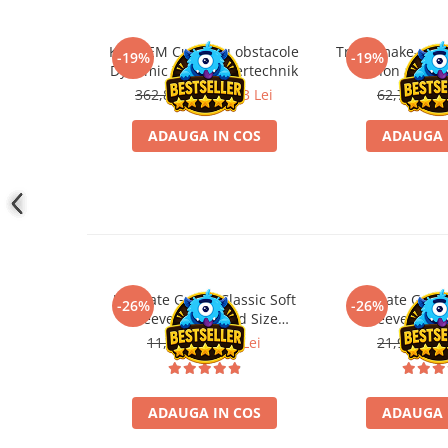
Accesorii Clasice
Book Nooks
Kit STEM Cursa cu obstacole
Trusa make-up c
-19%
-19%
Dynamic XM, Fischertechnik
non alergi
Hello Kitty - Produse Oficiale
362,88 Lei
293,93 Lei
62,72 Lei
5
Sanrio
Comic Books (Benzi Desenate)
ADAUGA IN COS
ADAUGA 
Trading Card Games
DragonBallZ
Yu-Gi-Oh!
Yu Gi Oh
Pokemon TCG
Ultimate Guard Classic Soft
Ultimate Guard
-26%
-26%
Accesorii TCG
Sleeves Standard Size
Sleeves Sta
Transparent (100)
Transpare
Digimon Card Game
11,90 Lei
8,81 Lei
21,90 Lei
1
Cardfight!! Vanguard
Weis Schwarz
ADAUGA IN COS
ADAUGA 
Flesh and Blood