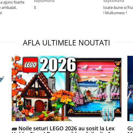
saptamana
saptamana
 ajuns foarte
e ambalat.
5
toate bune si fr
p!
! Multumesc !
AFLA ULTIMELE NOUTATI
🧱 Noile seturi LEGO 2026 au sosit la Lex
Gu