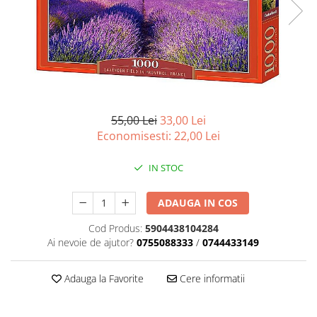
Battletech
Final Girl - solo game
Miniaturi Arkham Horror
Miniaturi HEROCLIX
Accesorii pentru boardgames
55,00 Lei
33,00 Lei
Protectii carti (Sleeves)
Economisesti:
22,00
Lei
Playmats
Deck Boxes/Cutii pentru carti
IN STOC
Portofolii/ Clasoare pentru carti
The Army Painter
ADAUGA IN COS
Organizatoare
Cod Produs:
5904438104284
Zaruri
Ai nevoie de ajutor?
0755088333
/
0744433149
Carti
Adauga la Favorite
Cere informatii
Carti de joc
Alte produse Hobby