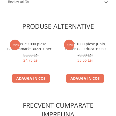
Review-uri
(0)
Minecraft
Carnetele
Dragon Ball
PRODUSE ALTERNATIVE
Pokemon
One Piece
Lord of The Rings
Puzzle 1000 piese
Puzzle 1000 piese Junio,
-55%
-55%
Blumenmarkt 30226 Cherry
Esther Gili Educa 19030
Naruto Shippuden
Pazzi
55,00 Lei
79,00 Lei
Sailor Moon
24,75 Lei
35,55 Lei
Harry Potter
Star Trek
ADAUGA IN COS
ADAUGA IN COS
Fallout
Stranger Things
Collectibles
FRECVENT CUMPARATE
KPop Demon Hunters
IMPREUNA
Retro Arcade – Jocuri, Console si