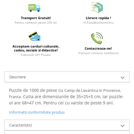
Merch Lex Hobby Store
Pop Culture
Transport Gratuit!
Livrare rapida !
Sepci
Pentru comenzi peste 200 lei
In EasyBox/Domiciliu
Tricouri
Postere
Acceptam carduri culturale,
Geek Stuff
Contacteaza-ne!
cadou, sociale si didactice!
Preluam comenzi telefonice
Edenred/ UP/ Pluxee
Figurine
Cani/Pahare
Brelocuri
Descriere
Plusuri si papusi
Puzzle de 1000 de piese cu
Camp de Levantica in Provence,
Decoratiuni
. Cutia are dimensiunile de 35×25×5 cm, iar puzzle-
Franta
ul are 68×47 cm. Pentru cei cu varste de peste 9 ani.
Carti
Fesuri
Informatii conformitate produs
Studio Ghibli/My Neighbor
Caracteristici
Totoro/Kiki etc