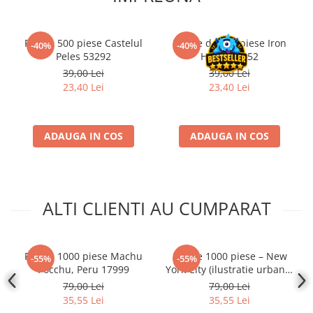
Accesorii Clasice
Book Nooks
Puzzle 500 piese Castelul
Puzzle de 500 piese Iron
-40%
-40%
Hello Kitty - Produse Oficiale
Peles 53292
Horse 53452
Sanrio
39,00 Lei
39,00 Lei
23,40 Lei
23,40 Lei
Comic Books (Benzi Desenate)
Trading Card Games
DragonBallZ
ADAUGA IN COS
ADAUGA IN COS
Yu-Gi-Oh!
Yu Gi Oh
Pokemon TCG
ALTI CLIENTI AU CUMPARAT
Accesorii TCG
Digimon Card Game
Puzzle 1000 piese Machu
Puzzle 1000 piese – New
-55%
-55%
Cardfight!! Vanguard
Pocchu, Peru 17999
York City (ilustratie urbana)
Weis Schwarz
– Educa
79,00 Lei
79,00 Lei
35,55 Lei
35,55 Lei
Flesh and Blood