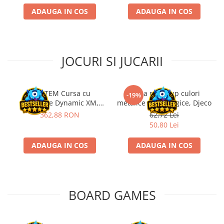
Disney Lorcana
ADAUGA IN COS
ADAUGA IN COS
Altered
Star Wars Unlimited
UniVersus CCG
JOCURI SI JUCARII
Neverrift TCG
Riftbound League of Legends TCG
Kit STEM Cursa cu
Trusa make-up culori
-19%
Hololive
obstacole Dynamic XM,
metalice non alergice, Djeco
Fischertechnik
362,88 RON
62,72 Lei
Magic The Gathering TCG
50,80 Lei
One Piece Card Game
ADAUGA IN COS
ADAUGA IN COS
Colectii Oficiale Topps si Panini si
altele
Final Fantasy
Grand Archive TCG
BOARD GAMES
Alte TCG-uri
Carti singles