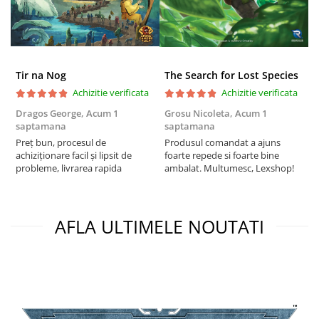
Puzzle 4000 piese
Puzzle 500 piese
4D Cityscape Time Puzzle
Tir na Nog
The Search for Lost Species
Puzzle 180 piese
Achizitie verificata
Achizitie verificata
Puzzle 12 piese
Dragos George,
Acum 1
Grosu Nicoleta,
Acum 1
Б
saptamana
saptamana
s
Educative
Preț bun, procesul de
Produsul comandat a ajuns
5
Puzzle 300 piese
achiziționare facil și lipsit de
foarte repede si foarte bine
probleme, livrarea rapida
ambalat. Multumesc, Lexshop!
Puzzle
Puzzle 70 piese
Puzzle cu 100 piese
AFLA ULTIMELE NOUTATI
Puzzle cu 200 piese
Puzzle XXL
Puzzle 2 in 1
Puzzle 1000 piese panorama