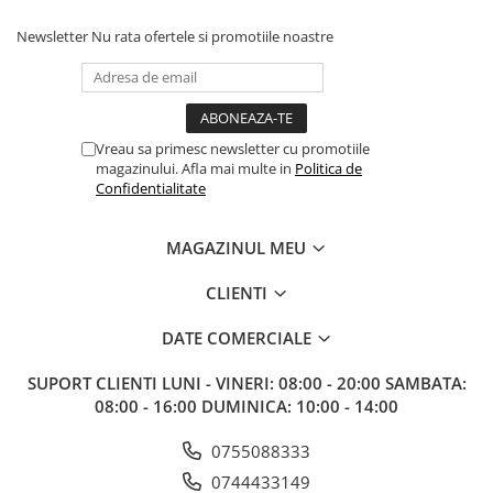
Paints & Tools
Newsletter
Nu rata ofertele si promotiile noastre
Starter Sets
Books and Codex
Accesorii
Vreau sa primesc newsletter cu promotiile
Figurine
magazinului. Afla mai multe in
Politica de
Confidentialitate
Star Wars figurine
Friday The 13th
MAGAZINUL MEU
Marvel Univers
CLIENTI
Figurine diverse
DC Univers
DATE COMERCIALE
FUNKO POP!
SUPORT CLIENTI
LUNI - VINERI: 08:00 - 20:00 SAMBATA:
One Piece
08:00 - 16:00 DUMINICA: 10:00 - 14:00
Dragon Ball
0755088333
Anime
0744433149