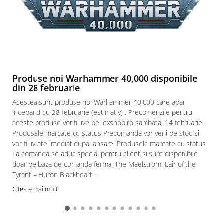
Puzzle 3D
Puzzle 8000 piese
Puzzle 150 piese
Puzzle 1000 piese fluorescent
Puzzle din lemn
Produse noi Warhammer 40,000 disponibile
Mandala
din 28 februarie
Puzzle 24 piese
Acestea sunt produse noi Warhammer 40,000 care apar
incepand cu 28 februarie (estimativ) . Precomenzile pentru
Puzzle-uri metalice si logice
aceste produse vor fi live pe lexshop.ro sambata, 14 februarie .
Puzzle 3 in 1
Produsele marcate cu status Precomanda vor veni pe stoc si
vor fi livrate imediat dupa lansare. Produsele marcate cu status
Puzzle 350 piese
La comanda se aduc special pentru client si sunt disponibile
Puzzle 275 piese
doar pe baza de comanda ferma. The Maelstrom: Lair of the
Tyrant – Huron Blackheart...
Puzzle 550 piese
Citeste mai mult
Warhammer
Warhammer 40K
Age of Sigmar