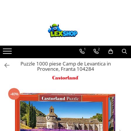
Toate Produsele
Board Games
Games Workshop
Board Games
1
2
Extensii boardgames
Puzzle 1000 piese Camp de Levantica in
Card Games (jocuri cu carti)
Provence, Franta 104284
Extensii card games
Jocuri pentru toata familia
Party Games (jocuri de petrecere)
-40%
Jocuri pentru copii
Smart Games
Puzzle-uri logice
Jocuri cu miniaturi