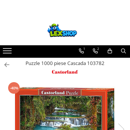
Toate Produsele
Board Games
Games Workshop
Board Games
1
2
Extensii boardgames
Puzzle 1000 piese Cascada 103782
Card Games (jocuri cu carti)
Extensii card games
Jocuri pentru toata familia
-40%
Party Games (jocuri de petrecere)
Jocuri pentru copii
Smart Games
Puzzle-uri logice
Jocuri cu miniaturi