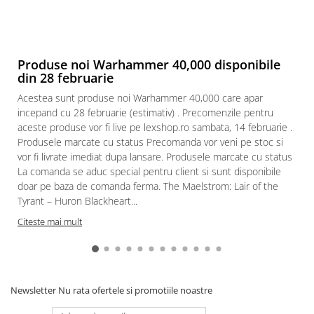
Puzzle 3D
Puzzle 8000 piese
Puzzle 150 piese
Produse noi Warhammer 40,000 disponibile
Puzzle 1000 piese fluorescent
din 28 februarie
Puzzle din lemn
Acestea sunt produse noi Warhammer 40,000 care apar
incepand cu 28 februarie (estimativ) . Precomenzile pentru
Mandala
aceste produse vor fi live pe lexshop.ro sambata, 14 februarie .
Puzzle 24 piese
Produsele marcate cu status Precomanda vor veni pe stoc si
vor fi livrate imediat dupa lansare. Produsele marcate cu status
Puzzle-uri metalice si logice
La comanda se aduc special pentru client si sunt disponibile
Puzzle 3 in 1
doar pe baza de comanda ferma. The Maelstrom: Lair of the
Tyrant – Huron Blackheart...
Puzzle 350 piese
Citeste mai mult
Puzzle 275 piese
Puzzle 550 piese
Warhammer
Warhammer 40K
Newsletter
Nu rata ofertele si promotiile noastre
Age of Sigmar