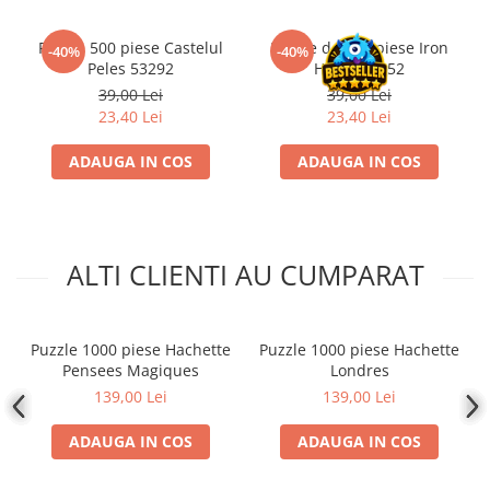
Accesorii Clasice
Puzzle 500 piese Castelul
Puzzle de 500 piese Iron
Book Nooks
-40%
-40%
Peles 53292
Horse 53452
Hello Kitty - Produse Oficiale
39,00 Lei
39,00 Lei
Sanrio
23,40 Lei
23,40 Lei
Comic Books (Benzi Desenate)
ADAUGA IN COS
ADAUGA IN COS
Trading Card Games
DragonBallZ
Yu-Gi-Oh!
ALTI CLIENTI AU CUMPARAT
Yu Gi Oh
Pokemon TCG
Accesorii TCG
Puzzle 1000 piese Hachette
Puzzle 1000 piese Hachette
Pensees Magiques
Londres
Digimon Card Game
139,00 Lei
139,00 Lei
Cardfight!! Vanguard
Weis Schwarz
ADAUGA IN COS
ADAUGA IN COS
Flesh and Blood