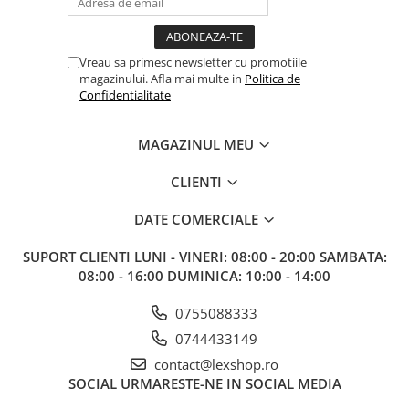
Paints & Tools
Starter Sets
Vreau sa primesc newsletter cu promotiile
magazinului. Afla mai multe in
Politica de
Books and Codex
Confidentialitate
Accesorii
Figurine
MAGAZINUL MEU
Star Wars figurine
CLIENTI
Friday The 13th
Marvel Univers
DATE COMERCIALE
Figurine diverse
SUPORT CLIENTI
LUNI - VINERI: 08:00 - 20:00 SAMBATA:
DC Univers
08:00 - 16:00 DUMINICA: 10:00 - 14:00
FUNKO POP!
0755088333
One Piece
0744433149
Dragon Ball
contact@lexshop.ro
SOCIAL
URMARESTE-NE IN SOCIAL MEDIA
Anime