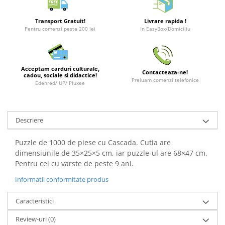
Merch Lex Hobby Store
Pop Culture
Transport Gratuit!
Livrare rapida !
Pentru comenzi peste 200 lei
In EasyBox/Domiciliu
Sepci
Tricouri
Postere
Acceptam carduri culturale,
Contacteaza-ne!
cadou, sociale si didactice!
Geek Stuff
Preluam comenzi telefonice
Edenred/ UP/ Pluxee
Figurine
Cani/Pahare
Descriere
Brelocuri
Plusuri si papusi
Puzzle de 1000 de piese cu
Cascada
. Cutia are
dimensiunile de 35×25×5 cm, iar puzzle-ul are 68×47 cm.
Decoratiuni
Pentru cei cu varste de peste 9 ani.
Carti
Informatii conformitate produs
Fesuri
Caracteristici
Studio Ghibli/My Neighbor
Totoro/Kiki etc
Review-uri
(0)