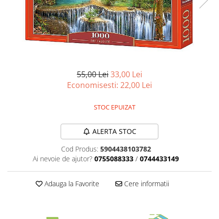
Battletech
Final Girl - solo game
Miniaturi Arkham Horror
Miniaturi HEROCLIX
Accesorii pentru boardgames
55,00 Lei
33,00 Lei
Economisesti:
22,00
Lei
Protectii carti (Sleeves)
Playmats
STOC EPUIZAT
Deck Boxes/Cutii pentru carti
Portofolii/ Clasoare pentru carti
ALERTA STOC
The Army Painter
Cod Produs:
5904438103782
Organizatoare
Ai nevoie de ajutor?
0755088333
/
0744433149
Zaruri
Carti
Adauga la Favorite
Cere informatii
Carti de joc
Alte produse Hobby