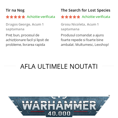
Puzzle 4000 piese
Tir na Nog
The Search for Lost Species
Puzzle 500 piese
Achizitie verificata
Achizitie verificata
4D Cityscape Time Puzzle
Dragos George,
Acum 1
Grosu Nicoleta,
Acum 1
Б
saptamana
saptamana
s
Puzzle 180 piese
Preț bun, procesul de
Produsul comandat a ajuns
5
achiziționare facil și lipsit de
foarte repede si foarte bine
Puzzle 12 piese
probleme, livrarea rapida
ambalat. Multumesc, Lexshop!
Educative
Puzzle 300 piese
AFLA ULTIMELE NOUTATI
Puzzle
Puzzle 70 piese
Puzzle cu 100 piese
Puzzle cu 200 piese
Puzzle XXL
Puzzle 2 in 1
Puzzle 1000 piese panorama