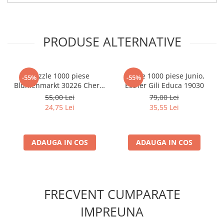
Minecraft
Carnetele
Dragon Ball
PRODUSE ALTERNATIVE
Pokemon
One Piece
Puzzle 1000 piese
Puzzle 1000 piese Junio,
-55%
-55%
Lord of The Rings
Blumenmarkt 30226 Cherry
Esther Gili Educa 19030
Pazzi
55,00 Lei
79,00 Lei
Naruto Shippuden
24,75 Lei
35,55 Lei
Sailor Moon
Harry Potter
ADAUGA IN COS
ADAUGA IN COS
Star Trek
Fallout
Stranger Things
FRECVENT CUMPARATE
Collectibles
KPop Demon Hunters
IMPREUNA
Retro Arcade – Jocuri, Console si