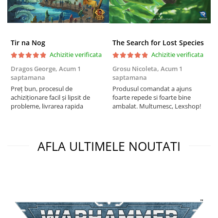
Puzzle 4000 piese
Puzzle 500 piese
Tir na Nog
The Search for Lost Species
4D Cityscape Time Puzzle
Achizitie verificata
Achizitie verificata
Puzzle 180 piese
Dragos George,
Acum 1
Grosu Nicoleta,
Acum 1
Б
Puzzle 12 piese
saptamana
saptamana
s
Preț bun, procesul de
Produsul comandat a ajuns
5
Educative
achiziționare facil și lipsit de
foarte repede si foarte bine
Puzzle 300 piese
probleme, livrarea rapida
ambalat. Multumesc, Lexshop!
Puzzle
Puzzle 70 piese
AFLA ULTIMELE NOUTATI
Puzzle cu 100 piese
Puzzle cu 200 piese
Puzzle XXL
Puzzle 2 in 1
Puzzle 1000 piese panorama