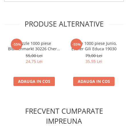
Minecraft
Carnetele
Dragon Ball
PRODUSE ALTERNATIVE
Pokemon
One Piece
Puzzle 1000 piese
Puzzle 1000 piese Junio,
-55%
-55%
Lord of The Rings
Blumenmarkt 30226 Cherry
Esther Gili Educa 19030
Pazzi
55,00 Lei
79,00 Lei
Naruto Shippuden
24,75 Lei
35,55 Lei
Sailor Moon
Harry Potter
ADAUGA IN COS
ADAUGA IN COS
Star Trek
Fallout
Stranger Things
FRECVENT CUMPARATE
Collectibles
KPop Demon Hunters
IMPREUNA
Retro Arcade – Jocuri, Console si