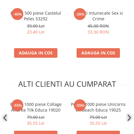
Accesorii Clasice
Puzzle 500 piese Castelul
Povesti Intunecate Sex si
Book Nooks
-40%
-26%
Peles 53292
Crime
Hello Kitty - Produse Oficiale
39,00 Lei
45,00 RON
Sanrio
23,40 Lei
33,30 RON
Comic Books (Benzi Desenate)
Trading Card Games
ADAUGA IN COS
ADAUGA IN COS
DragonBallZ
Yu-Gi-Oh!
Yu Gi Oh
ALTI CLIENTI AU CUMPARAT
Pokemon TCG
Accesorii TCG
Digimon Card Game
Puzzle 1000 piese Collage
Puzzle 1000 piese Unicorns
-55%
-55%
Andrea Tilk Educa 19020
on Beach Educa 19025
Cardfight!! Vanguard
79,00 Lei
79,00 Lei
Weis Schwarz
35,55 Lei
35,55 Lei
Flesh and Blood