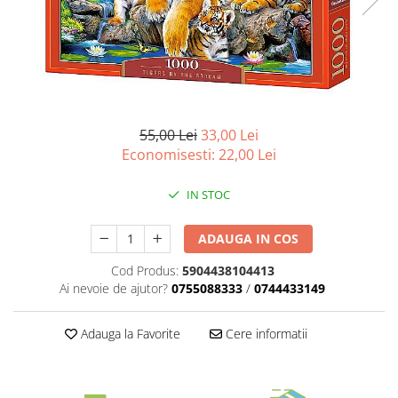
Battletech
Final Girl - solo game
Miniaturi Arkham Horror
Miniaturi HEROCLIX
Accesorii pentru boardgames
55,00 Lei
33,00 Lei
Economisesti:
22,00
Lei
Protectii carti (Sleeves)
Playmats
IN STOC
Deck Boxes/Cutii pentru carti
Portofolii/ Clasoare pentru carti
ADAUGA IN COS
The Army Painter
Cod Produs:
5904438104413
Organizatoare
Ai nevoie de ajutor?
0755088333
/
0744433149
Zaruri
Carti
Adauga la Favorite
Cere informatii
Carti de joc
Alte produse Hobby