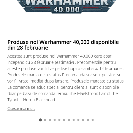
Puzzle 3D
Puzzle 8000 piese
Puzzle 150 piese
Puzzle 1000 piese fluorescent
Produse noi Warhammer 40,000 disponibile
Puzzle din lemn
din 28 februarie
Mandala
Acestea sunt produse noi Warhammer 40,000 care apar
Puzzle 24 piese
incepand cu 28 februarie (estimativ) . Precomenzile pentru
aceste produse vor fi live pe lexshop.ro sambata, 14 februarie .
Puzzle-uri metalice si logice
Produsele marcate cu status Precomanda vor veni pe stoc si
Puzzle 3 in 1
vor fi livrate imediat dupa lansare. Produsele marcate cu status
La comanda se aduc special pentru client si sunt disponibile
Puzzle 350 piese
doar pe baza de comanda ferma. The Maelstrom: Lair of the
Puzzle 275 piese
Tyrant – Huron Blackheart...
Puzzle 550 piese
Citeste mai mult
Warhammer
Warhammer 40K
Age of Sigmar