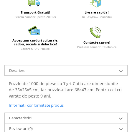
Merch Lex Hobby Store
Pop Culture
Transport Gratuit!
Livrare rapida !
Pentru comenzi peste 200 lei
In EasyBox/Domiciliu
Sepci
Tricouri
Postere
Acceptam carduri culturale,
Contacteaza-ne!
cadou, sociale si didactice!
Geek Stuff
Preluam comenzi telefonice
Edenred/ UP/ Pluxee
Figurine
Cani/Pahare
Descriere
Brelocuri
Plusuri si papusi
Puzzle de 1000 de piese cu
Cutia are dimensiunile
Tigri.
de 35×25×5 cm, iar puzzle-ul are 68×47 cm. Pentru cei cu
Decoratiuni
varste de peste 9 ani.
Carti
Informatii conformitate produs
Fesuri
Caracteristici
Studio Ghibli/My Neighbor
Totoro/Kiki etc
Review-uri
(0)