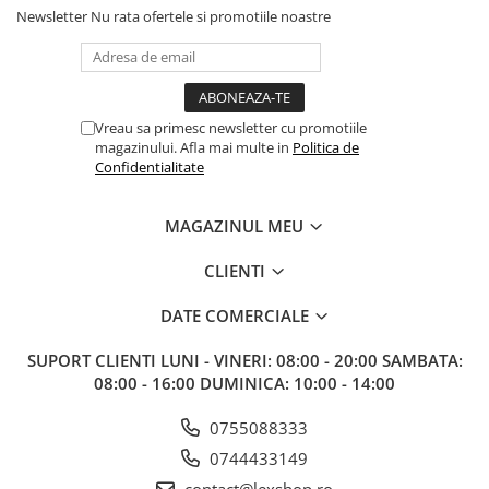
Newsletter
Nu rata ofertele si promotiile noastre
Paints & Tools
Starter Sets
Books and Codex
Vreau sa primesc newsletter cu promotiile
Accesorii
magazinului. Afla mai multe in
Politica de
Figurine
Confidentialitate
Star Wars figurine
MAGAZINUL MEU
Friday The 13th
Marvel Univers
CLIENTI
Figurine diverse
DATE COMERCIALE
DC Univers
SUPORT CLIENTI
LUNI - VINERI: 08:00 - 20:00 SAMBATA:
FUNKO POP!
08:00 - 16:00 DUMINICA: 10:00 - 14:00
One Piece
0755088333
Dragon Ball
0744433149
Anime