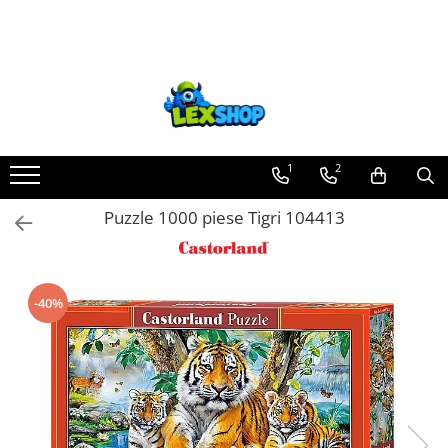
Toate Produsele
Board Games
Games Workshop
Board Games
1
2
Extensii boardgames
Puzzle 1000 piese Tigri 104413
Card Games (jocuri cu carti)
Extensii card games
Jocuri pentru toata familia
-40%
Party Games (jocuri de petrecere)
Jocuri pentru copii
Smart Games
Puzzle-uri logice
Jocuri cu miniaturi