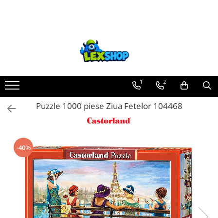
Toate Produsele
Board Games
Games Workshop
Board Games
1
2
Extensii boardgames
Puzzle 1000 piese Ziua Fetelor 104468
Card Games (jocuri cu carti)
Extensii card games
Jocuri pentru toata familia
-40%
Party Games (jocuri de petrecere)
Jocuri pentru copii
Smart Games
Puzzle-uri logice
Jocuri cu miniaturi