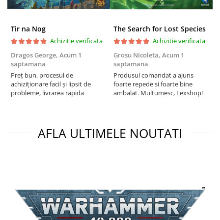
Puzzle 4000 piese
Tir na Nog
The Search for Lost Species
Puzzle 500 piese
Achizitie verificata
Achizitie verificata
4D Cityscape Time Puzzle
Dragos George,
Acum 1
Grosu Nicoleta,
Acum 1
C
Puzzle 180 piese
saptamana
saptamana
2
Puzzle 12 piese
Preț bun, procesul de
Produsul comandat a ajuns
t
achiziționare facil și lipsit de
foarte repede si foarte bine
s
Educative
probleme, livrarea rapida
ambalat. Multumesc, Lexshop!
Puzzle 300 piese
Puzzle
AFLA ULTIMELE NOUTATI
Puzzle 70 piese
Puzzle cu 100 piese
Puzzle cu 200 piese
Puzzle XXL
Puzzle 2 in 1
Puzzle 1000 piese panorama