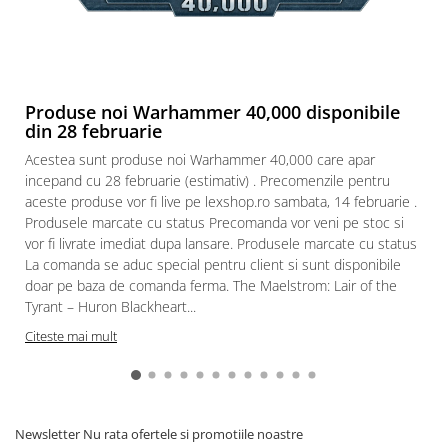
Puzzle 3D
Puzzle 8000 piese
Puzzle 150 piese
Puzzle 1000 piese fluorescent
Produse noi Warhammer 40,000 disponibile
din 28 februarie
Puzzle din lemn
Acestea sunt produse noi Warhammer 40,000 care apar
Mandala
incepand cu 28 februarie (estimativ) . Precomenzile pentru
Puzzle 24 piese
aceste produse vor fi live pe lexshop.ro sambata, 14 februarie .
Produsele marcate cu status Precomanda vor veni pe stoc si
Puzzle-uri metalice si logice
vor fi livrate imediat dupa lansare. Produsele marcate cu status
Puzzle 3 in 1
La comanda se aduc special pentru client si sunt disponibile
doar pe baza de comanda ferma. The Maelstrom: Lair of the
Puzzle 350 piese
Tyrant – Huron Blackheart...
Puzzle 275 piese
Citeste mai mult
Puzzle 550 piese
Warhammer
Warhammer 40K
Newsletter
Nu rata ofertele si promotiile noastre
Age of Sigmar