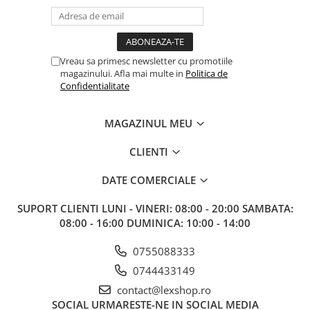
Paints & Tools
Starter Sets
Vreau sa primesc newsletter cu promotiile
Books and Codex
magazinului. Afla mai multe in
Politica de
Accesorii
Confidentialitate
Figurine
Star Wars figurine
MAGAZINUL MEU
Friday The 13th
CLIENTI
Marvel Univers
DATE COMERCIALE
Figurine diverse
SUPORT CLIENTI
LUNI - VINERI: 08:00 - 20:00 SAMBATA:
DC Univers
08:00 - 16:00 DUMINICA: 10:00 - 14:00
FUNKO POP!
0755088333
One Piece
0744433149
Dragon Ball
contact@lexshop.ro
Anime
SOCIAL
URMARESTE-NE IN SOCIAL MEDIA