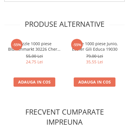
Minecraft
Carnetele
Dragon Ball
PRODUSE ALTERNATIVE
Pokemon
One Piece
Puzzle 1000 piese
Puzzle 1000 piese Junio,
-55%
-55%
Lord of The Rings
Blumenmarkt 30226 Cherry
Esther Gili Educa 19030
Pazzi
55,00 Lei
79,00 Lei
Naruto Shippuden
24,75 Lei
35,55 Lei
Sailor Moon
Harry Potter
ADAUGA IN COS
ADAUGA IN COS
Star Trek
Fallout
Stranger Things
FRECVENT CUMPARATE
Collectibles
KPop Demon Hunters
IMPREUNA
Retro Arcade – Jocuri, Console si