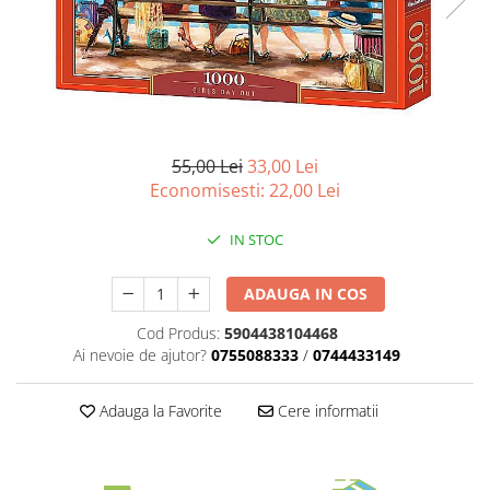
Battletech
Final Girl - solo game
Miniaturi Arkham Horror
Miniaturi HEROCLIX
Accesorii pentru boardgames
55,00 Lei
33,00 Lei
Economisesti:
22,00
Lei
Protectii carti (Sleeves)
Playmats
IN STOC
Deck Boxes/Cutii pentru carti
Portofolii/ Clasoare pentru carti
ADAUGA IN COS
The Army Painter
Cod Produs:
5904438104468
Organizatoare
Ai nevoie de ajutor?
0755088333
/
0744433149
Zaruri
Carti
Adauga la Favorite
Cere informatii
Carti de joc
Alte produse Hobby