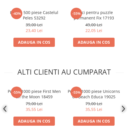
Accesorii Clasice
Puzzle 500 piese Castelul
Lipici pentru puzzle
Book Nooks
-40%
-55%
Peles 53292
permanent Fix 17193
Hello Kitty - Produse Oficiale
39,00 Lei
49,00 Lei
Sanrio
23,40 Lei
22,05 Lei
Comic Books (Benzi Desenate)
ADAUGA IN COS
ADAUGA IN COS
Trading Card Games
DragonBallZ
Yu-Gi-Oh!
ALTI CLIENTI AU CUMPARAT
Yu Gi Oh
Pokemon TCG
Accesorii TCG
Puzzle 1000 piese First Men
Puzzle 1000 piese Unicorns
-55%
-55%
on the Moon 18459
on Beach Educa 19025
Digimon Card Game
79,00 Lei
79,00 Lei
Cardfight!! Vanguard
35,55 Lei
35,55 Lei
Weis Schwarz
ADAUGA IN COS
ADAUGA IN COS
Flesh and Blood