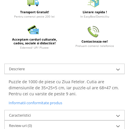
Merch Lex Hobby Store
Pop Culture
Transport Gratuit!
Livrare rapida !
Pentru comenzi peste 200 lei
In EasyBox/Domiciliu
Sepci
Tricouri
Postere
Acceptam carduri culturale,
Contacteaza-ne!
cadou, sociale si didactice!
Geek Stuff
Preluam comenzi telefonice
Edenred/ UP/ Pluxee
Figurine
Cani/Pahare
Descriere
Brelocuri
Plusuri si papusi
Puzzle de 1000 de piese cu Ziua Fetelor
Cutia are
.
dimensiunile de 35×25×5 cm, iar puzzle-ul are 68×47 cm.
Decoratiuni
Pentru cei cu varste de peste 9 ani.
Carti
Informatii conformitate produs
Fesuri
Caracteristici
Studio Ghibli/My Neighbor
Totoro/Kiki etc
Review-uri
(0)